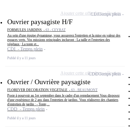
Ajouter cette offre à ma sélection
CDI
Temps plein
Ouvrier paysagiste H/F
FORMULES JARDINS -
63 - CEYRAT
Au sein d'une équipe dynamique, vous assurerez l'entretien et la mise en valeur des
espaces verts. Vos missions principales incluront : La taille et l'entretien des
végétaux ; La tonte et...
CDI - Temps plein
Publié il y a 11 jours
Ajouter cette offre à ma sélection
CDD
Temps plein
Ouvrier / Ouvrière paysagiste
FLOREVER DECORATION VEGETALE -
63 - BEAUMONT
Poste à pourvoir au 1er septembre dans le cadre d'un remplacement Vous disposez
d'une expérience de 2 ans dans l'entretien de jardins. Vous réaliserez des chantiers
d'entretien de jardin : - Tonte,...
CDD - Temps plein
Publié il y a 11 jours