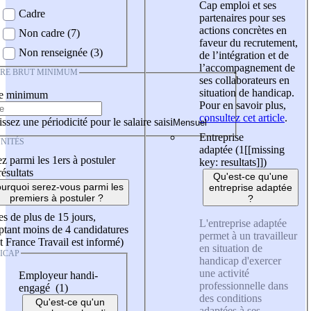
Cap emploi et ses
Cadre
partenaires pour ses
actions concrètes en
Non cadre (7)
faveur du recrutement,
Non renseignée (3)
de l’intégration et de
l’accompagnement de
IRE BRUT MINIMUM
ses collaborateurs en
situation de handicap.
re minimum
Pour en savoir plus,
consultez cet article
.
ssez une périodicité pour le salaire saisi
Entreprise
NITÉS
adaptée (1
[[missing
z parmi les 1ers à postuler
key: resultats]]
)
résultats
Qu'est-ce qu'une
urquoi serez-vous parmi les
entreprise adaptée
premiers à postuler ?
?
es de plus de 15 jours,
L'entreprise adaptée
tant moins de 4 candidatures
permet à un travailleur
t France Travail est informé)
en situation de
ICAP
handicap d'exercer
une activité
Employeur handi-
professionnelle dans
engagé (1)
des conditions
Qu'est-ce qu'un
adaptées à ses