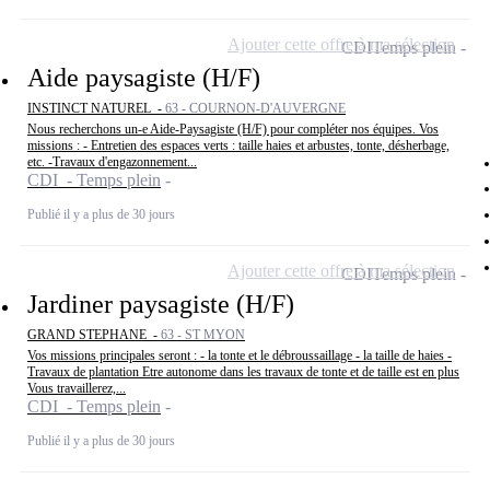
Ajouter cette offre à ma sélection
CDI
Temps plein
Aide paysagiste (H/F)
INSTINCT NATUREL -
63 - COURNON-D'AUVERGNE
Nous recherchons un-e Aide-Paysagiste (H/F) pour compléter nos équipes. Vos
missions : - Entretien des espaces verts : taille haies et arbustes, tonte, désherbage,
etc. -Travaux d'engazonnement...
CDI - Temps plein
Publié il y a plus de 30 jours
Ajouter cette offre à ma sélection
CDI
Temps plein
Jardiner paysagiste (H/F)
GRAND STEPHANE -
63 - ST MYON
Vos missions principales seront : - la tonte et le débroussaillage - la taille de haies -
Travaux de plantation Etre autonome dans les travaux de tonte et de taille est en plus
Vous travaillerez,...
CDI - Temps plein
Publié il y a plus de 30 jours