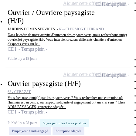
Ajouter cette offre à ma sélection
CDI
Temps plein
Ouvrier / Ouvrière paysagiste
(H/F)
JARDINS DOMES SERVICES -
63 - CLERMONT FERRAND
Dans le cadre de notre activité d'entretien des espaces verts, nous recherchons un(e)
ouvrier(e) paysagiste H/F. Vous interviendrez sur différents chantiers d'entretien
d'espaces verts sur le...
CDI - Temps plein
Publié il y a 18 jours
Ajouter cette offre à ma sélection
CDI
Temps plein
Ouvrier paysagiste (H/F)
63 - CÉBAZAT
Vous êtes passionné(e) par les espaces verts ? Vous recherchez une entreprise où
l'humain est au centre, où respect, solidarité et engagement ont un vrai sens ? Chez
ADIS PAYSAGES, entreprise adaptée...
CDI - Temps plein
Publié il y a 28 jours
Soyez parmi les 1ers à postuler
Employeur handi-engagé
Entreprise adaptée