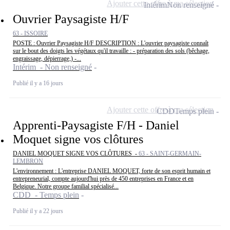
Ajouter cette offre à ma sélection
Intérim
Non renseigné
Ouvrier Paysagiste H/F
63 - ISSOIRE
POSTE : Ouvrier Paysagiste H/F DESCRIPTION : L'ouvrier paysagiste connaît
sur le bout des doigts les végétaux qu'il travaille : - préparation des sols (bêchage,
engraissage, dépierrage,) -...
Intérim - Non renseigné
Publié il y a 16 jours
Ajouter cette offre à ma sélection
CDD
Temps plein
Apprenti-Paysagiste F/H - Daniel
Moquet signe vos clôtures
DANIEL MOQUET SIGNE VOS CLÔTURES -
63 - SAINT-GERMAIN-
LEMBRON
L'environnement : L'entreprise DANIEL MOQUET, forte de son esprit humain et
entrepreneurial, compte aujourd'hui près de 450 entreprises en France et en
Belgique. Notre groupe familial spécialisé...
CDD - Temps plein
Publié il y a 22 jours