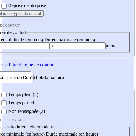
Reprise d'entreprise
plus
de types de contrat
 DE CONTRAT
ée de contrat
ée minimale (en mois)
Durée maximale (en mois)
mois
er
le filtre du type de contrat
les filtres de
Durée hebdo
madaire
 hebdomadaire
Temps plein (8)
Temps partiel
Non renseignée (2)
 HEBDOMADAIRE
cisez la durée hebdomadaire :
ée minimale (en heure)
Durée maximale (en heure)