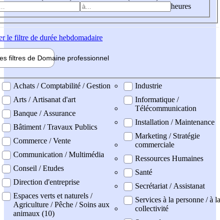
heures
er
le filtre de durée hebdomadaire
les filtres de
Domaine pro
fessionnel
ne professionel
Achats / Comptabilité / Gestion
Industrie
Arts / Artisanat d'art
Informatique /
Télécommunication
Banque / Assurance
Installation / Maintenance
Bâtiment / Travaux Publics
Marketing / Stratégie
Commerce / Vente
commerciale
Communication / Multimédia
Ressources Humaines
Conseil / Etudes
Santé
Direction d'entreprise
Secrétariat / Assistanat
Espaces verts et naturels /
Services à la personne / à l
Agriculture / Pêche / Soins aux
collectivité
animaux (10)