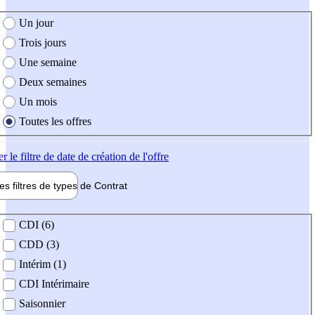
e création de l'offre
Un jour
Trois jours
Une semaine
Deux semaines
Un mois
Toutes les offres
er
le filtre de date de création de l'offre
les filtres de types de
Contrat
de contrat
CDI (6)
CDD (3)
Intérim (1)
CDI Intérimaire
Saisonnier