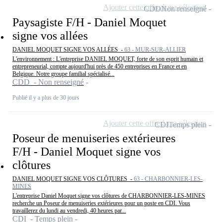
Ajouter cette offre à ma sélection
CDD
Non renseigné
Paysagiste F/H - Daniel Moquet
signe vos allées
DANIEL MOQUET SIGNE VOS ALLÉES -
63 - MUR-SUR-ALLIER
L'environnement : L'entreprise DANIEL MOQUET, forte de son esprit humain et
entrepreneurial, compte aujourd'hui près de 450 entreprises en France et en
Belgique. Notre groupe familial spécialisé...
CDD - Non renseigné
Publié il y a plus de 30 jours
Ajouter cette offre à ma sélection
CDI
Temps plein
Poseur de menuiseries extérieures
F/H - Daniel Moquet signe vos
clôtures
DANIEL MOQUET SIGNE VOS CLÔTURES -
63 - CHARBONNIER-LES-
MINES
L'entreprise Daniel Moquet signe vos clôtures de CHARBONNIER-LES-MINES
recherche un Poseur de menuiseries extérieures pour un poste en CDI. Vous
travaillerez du lundi au vendredi, 40 heures par...
CDI - Temps plein