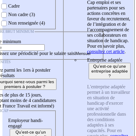
Cap emploi et ses
Cadre
partenaires pour ses
actions concrètes en
Non cadre (3)
faveur du recrutement,
Non renseignée (4)
de l’intégration et de
l’accompagnement de
IRE BRUT MINIMUM
ses collaborateurs en
situation de handicap.
re minimum
Pour en savoir plus,
consultez cet article
.
ssez une périodicité pour le salaire saisi
Entreprise adaptée
NITÉS
Qu'est-ce qu'une
z parmi les 1ers à postuler
entreprise adaptée
résultats
?
urquoi serez-vous parmi les
L'entreprise adaptée
premiers à postuler ?
permet à un travailleur
es de plus de 15 jours,
en situation de
tant moins de 4 candidatures
handicap d'exercer
t France Travail est informé)
une activité
ICAP
professionnelle dans
des conditions
Employeur handi-
adaptées à ses
engagé
capacités. Pour en
Qu'est-ce qu'un
savoir plus,
consultez