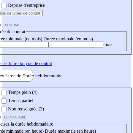
Reprise d'entreprise
plus
de types de contrat
 DE CONTRAT
ée de contrat
ée minimale (en mois)
Durée maximale (en mois)
mois
er
le filtre du type de contrat
les filtres de
Durée hebdo
madaire
 hebdomadaire
Temps plein (4)
Temps partiel
Non renseignée (3)
 HEBDOMADAIRE
cisez la durée hebdomadaire :
ée minimale (en heure)
Durée maximale (en heure)