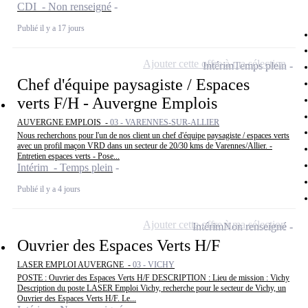
CDI - Non renseigné
Publié il y a 17 jours
Ajouter cette offre à ma sélection
Intérim
Temps plein
Chef d'équipe paysagiste / Espaces
verts F/H - Auvergne Emplois
AUVERGNE EMPLOIS -
03 - VARENNES-SUR-ALLIER
Nous recherchons pour l'un de nos client un chef d'équipe paysagiste / espaces verts
avec un profil maçon VRD dans un secteur de 20/30 kms de Varennes/Allier. -
Entretien espaces verts - Pose...
Intérim - Temps plein
Publié il y a 4 jours
Ajouter cette offre à ma sélection
Intérim
Non renseigné
Ouvrier des Espaces Verts H/F
LASER EMPLOI AUVERGNE -
03 - VICHY
POSTE : Ouvrier des Espaces Verts H/F DESCRIPTION : Lieu de mission : Vichy
Description du poste LASER Emploi Vichy, recherche pour le secteur de Vichy, un
Ouvrier des Espaces Verts H/F. Le...