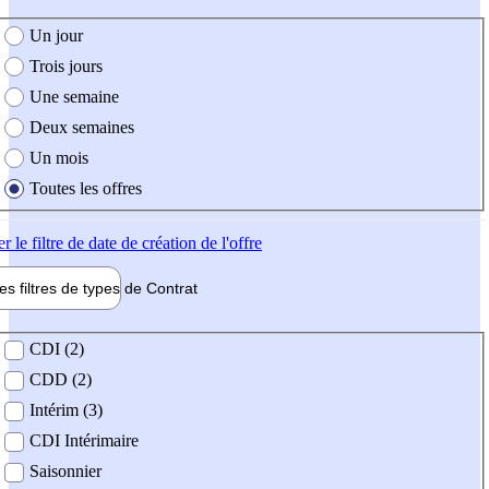
e création de l'offre
Un jour
Trois jours
Une semaine
Deux semaines
Un mois
Toutes les offres
er
le filtre de date de création de l'offre
les filtres de types de
Contrat
de contrat
CDI (2)
CDD (2)
Intérim (3)
CDI Intérimaire
Saisonnier