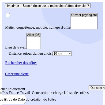
Imprimer
Besoin d'aide sur la recherche d'offres d'emploi ?
Métier, compétence, mot-clé, numéro d'offre
Lieu de travail
Distance autour du lieu choisi
Rechercher
des offres
Créer une alerte
Qui sont n
icher uniquement
 offres France Travail
Cette action recharge la liste des offres
les filtres de
Date de création
de l'offre