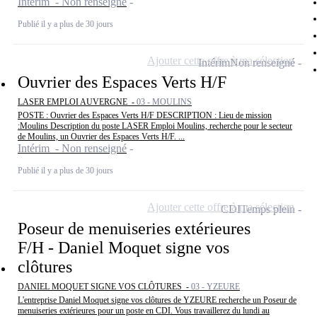
Intérim - Non renseigné
Publié il y a plus de 30 jours
Ajouter cette offre à ma sélection
Intérim
Non renseigné
Ouvrier des Espaces Verts H/F
LASER EMPLOI AUVERGNE -
03 - MOULINS
POSTE : Ouvrier des Espaces Verts H/F DESCRIPTION : Lieu de mission
:Moulins Description du poste LASER Emploi Moulins, recherche pour le secteur
de Moulins, un Ouvrier des Espaces Verts H/F. ...
Intérim - Non renseigné
Publié il y a plus de 30 jours
Ajouter cette offre à ma sélection
CDI
Temps plein
Poseur de menuiseries extérieures
F/H - Daniel Moquet signe vos
clôtures
DANIEL MOQUET SIGNE VOS CLÔTURES -
03 - YZEURE
L'entreprise Daniel Moquet signe vos clôtures de YZEURE recherche un Poseur de
menuiseries extérieures pour un poste en CDI. Vous travaillerez du lundi au