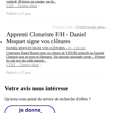
vendredi, 40 heures par semaine, pas de...
CDI - Temps plein
Publié il y a 17 jours
Ajouter cette offre à ma sélection
CDD
Temps plein
Apprenti Cloturiste F/H - Daniel
Moquet signe vos clôtures
DANIEL MOQUET SIGNE VOS CLÔTURES -
03 - YZEURE
L'entreprise Daniel Moquet signe vos clôtures de YZEURE recherche un Apprenti
Cloturiste pour un poste en Alternance. Vos missions principales seront : - Préparer
les sols avec des outils manuels...
CDD - Temps plein
Publié il y a 17 jours
Votre avis nous intéresse
Qu'avez-vous pensé du service de recherche d'offres ?