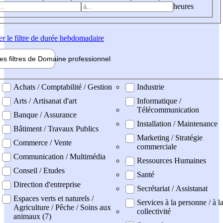
heures
er
le filtre de durée hebdomadaire
les filtres de
Domaine pro
fessionnel
ne professionel
Achats / Comptabilité / Gestion
Industrie
Arts / Artisanat d'art
Informatique /
Télécommunication
Banque / Assurance
Installation / Maintenance
Bâtiment / Travaux Publics
Marketing / Stratégie
Commerce / Vente
commerciale
Communication / Multimédia
Ressources Humaines
Conseil / Etudes
Santé
Direction d'entreprise
Secrétariat / Assistanat
Espaces verts et naturels /
Services à la personne / à l
Agriculture / Pêche / Soins aux
collectivité
animaux (7)