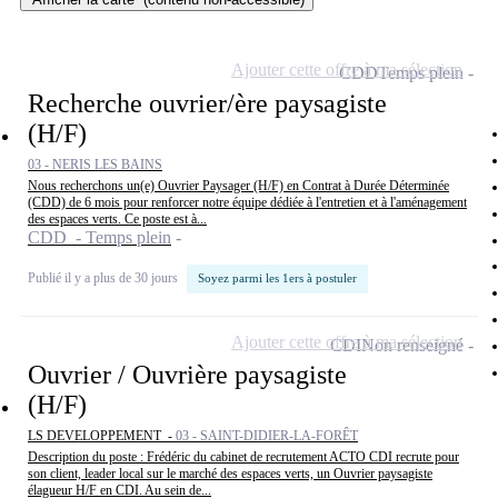
Ajouter cette offre à ma sélection
CDD
Temps plein
Recherche ouvrier/ère paysagiste
(H/F)
03 - NERIS LES BAINS
Nous recherchons un(e) Ouvrier Paysager (H/F) en Contrat à Durée Déterminée
(CDD) de 6 mois pour renforcer notre équipe dédiée à l'entretien et à l'aménagement
des espaces verts. Ce poste est à...
CDD - Temps plein
Publié il y a plus de 30 jours
Soyez parmi les 1ers à postuler
Ajouter cette offre à ma sélection
CDI
Non renseigné
Ouvrier / Ouvrière paysagiste
(H/F)
LS DEVELOPPEMENT -
03 - SAINT-DIDIER-LA-FORÊT
Description du poste : Frédéric du cabinet de recrutement ACTO CDI recrute pour
son client, leader local sur le marché des espaces verts, un Ouvrier paysagiste
élagueur H/F en CDI. Au sein de...