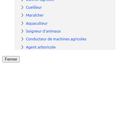
Fermer
Fermer
le détail de l'offre
/
Offre
sur
Offre précéden