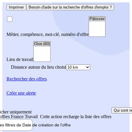
Imprimer
Besoin d'aide sur la recherche d'offres d'emploi ?
Métier, compétence, mot-clé, numéro d'offre
Lieu de travail
Distance autour du lieu choisi
Rechercher
des offres
Créer une alerte
Qui sont n
icher uniquement
 offres France Travail
Cette action recharge la liste des offres
les filtres de
Date de création
de l'offre