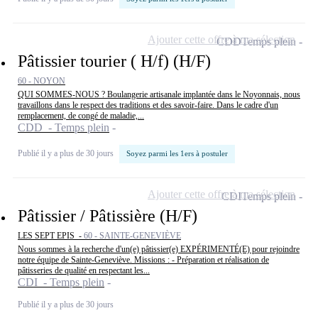
Ajouter cette offre à ma sélection
CDD
Temps plein
Pâtissier tourier ( H/f) (H/F)
60 - NOYON
QUI SOMMES-NOUS ? Boulangerie artisanale implantée dans le Noyonnais, nous
travaillons dans le respect des traditions et des savoir-faire. Dans le cadre d'un
remplacement, de congé de maladie,...
CDD - Temps plein
Publié il y a plus de 30 jours
Soyez parmi les 1ers à postuler
Ajouter cette offre à ma sélection
CDI
Temps plein
Pâtissier / Pâtissière (H/F)
LES SEPT EPIS -
60 - SAINTE-GENEVIÈVE
Nous sommes à la recherche d'un(e) pâtissier(e) EXPÉRIMENTÉ(E) pour rejoindre
notre équipe de Sainte-Geneviève. Missions : - Préparation et réalisation de
pâtisseries de qualité en respectant les...
CDI - Temps plein
Publié il y a plus de 30 jours