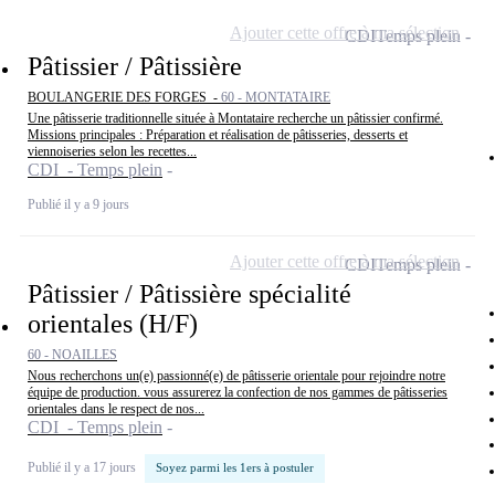
Ajouter cette offre à ma sélection
CDI
Temps plein
Pâtissier / Pâtissière
BOULANGERIE DES FORGES -
60 - MONTATAIRE
Une pâtisserie traditionnelle située à Montataire recherche un pâtissier confirmé.
Missions principales : Préparation et réalisation de pâtisseries, desserts et
viennoiseries selon les recettes...
CDI - Temps plein
Publié il y a 9 jours
Ajouter cette offre à ma sélection
CDI
Temps plein
Pâtissier / Pâtissière spécialité
orientales (H/F)
60 - NOAILLES
Nous recherchons un(e) passionné(e) de pâtisserie orientale pour rejoindre notre
équipe de production. vous assurerez la confection de nos gammes de pâtisseries
orientales dans le respect de nos...
CDI - Temps plein
Publié il y a 17 jours
Soyez parmi les 1ers à postuler