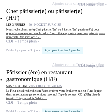
Ajouter cette offre à ma sélection
CDI
Temps plein
Chef pâtissier(e) ou pâtissier(e)
(H/F)
LES 3 FRERES -
60 - NOGENT SUR OISE
Nous recherchons un(e) Chef pâtissier(ère) ou Pâtissier(ère) passionné(e) pour
rejoindre notre équipe dans le cadre d'un CDI à temps plein, avec une prise de poste
immédiate. Vos missions : -...
CDI - Temps plein
Publié il y a plus de 30 jours
Soyez parmi les 1ers à postuler
Ajouter cette offre à ma sélection
CDI
Temps plein
Pâtissier (ère) en restaurant
gastronomique (H/F)
SAS ALFATONI -
60 - CREPY EN VALOIS
La Fleur de sel recherche son Pâtissier (ère), vous évoluerez au sein d'une équipe
dans un restaurant gastronomique reconnu! Type de contrat : CDI (39h) Lieu de
travail : Crépy en valois Salaire :...
CDI - Temps plein
Publié il y a plus de 30 jours
Soyez parmi les 1ers à postuler