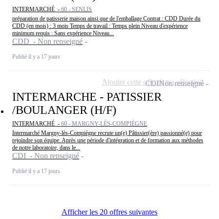
INTERMARCHÉ -
60 - SENLIS
préparation de patisserie maison ainsi que de l'emballage Contrat : CDD Durée du
CDD (en mois) : 3 mois Temps de travail : Temps plein Niveau d'expérience
minimum requis : Sans expérience Niveau...
CDD - Non renseigné
Publié il y a 17 jours
Ajouter cette offre à ma sélection
CDI
Non renseigné
INTERMARCHE - PATISSIER
/BOULANGER (H/F)
INTERMARCHÉ -
60 - MARGNY-LÈS-COMPIÈGNE
Intermarché Margny-lès-Compiègne recrute un(e) Pâtissier(ère) passionné(e) pour
rejoindre son équipe. Après une période d'intégration et de formation aux méthodes
de notre laboratoire, dans le...
CDI - Non renseigné
Publié il y a 17 jours
Afficher les 20 offres suivantes