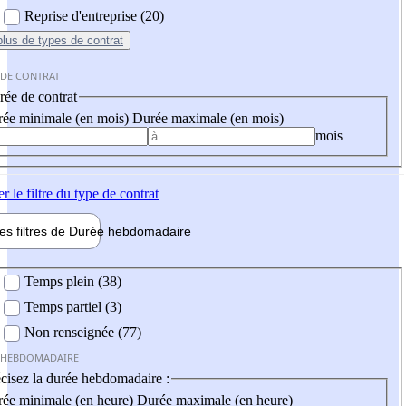
Reprise d'entreprise (20)
plus
de types de contrat
 DE CONTRAT
ée de contrat
ée minimale (en mois)
Durée maximale (en mois)
mois
er
le filtre du type de contrat
les filtres de
Durée hebdo
madaire
 hebdomadaire
Temps plein (38)
Temps partiel (3)
Non renseignée (77)
 HEBDOMADAIRE
cisez la durée hebdomadaire :
ée minimale (en heure)
Durée maximale (en heure)