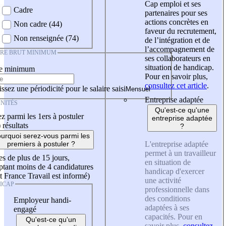
Cap emploi et ses
Cadre
partenaires pour ses
actions concrètes en
Non cadre (44)
faveur du recrutement,
Non renseignée (74)
de l’intégration et de
l’accompagnement de
IRE BRUT MINIMUM
ses collaborateurs en
situation de handicap.
re minimum
Pour en savoir plus,
consultez cet article
.
ssez une périodicité pour le salaire saisi
Entreprise adaptée
NITÉS
Qu'est-ce qu'une
z parmi les 1ers à postuler
entreprise adaptée
)
résultats
?
urquoi serez-vous parmi les
L'entreprise adaptée
premiers à postuler ?
permet à un travailleur
es de plus de 15 jours,
en situation de
tant moins de 4 candidatures
handicap d'exercer
t France Travail est informé)
une activité
ICAP
professionnelle dans
des conditions
Employeur handi-
adaptées à ses
engagé
capacités. Pour en
Qu'est-ce qu'un
savoir plus,
consultez