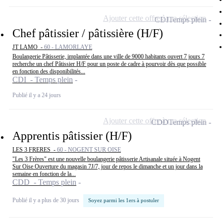
Ajouter cette offre à ma sélection
CDI
Temps plein
Chef pâtissier / pâtissière (H/F)
JT LAMO -
60 - LAMORLAYE
Boulangerie Pâtisserie, implantée dans une ville de 9000 habitants ouvert 7 jours 7
recherche un chef Pâtissier H/F pour un poste de cadre à pourvoir dès que possible
en fonction des disponibilités...
CDI - Temps plein
Publié il y a 24 jours
Ajouter cette offre à ma sélection
CDD
Temps plein
Apprentis pâtissier (H/F)
LES 3 FRERES -
60 - NOGENT SUR OISE
"Les 3 Frères" est une nouvelle boulangerie pâtisserie Artisanale située à Nogent
Sur Oise Ouverture du magasin 7J/7, jour de repos le dimanche et un jour dans la
semaine en fonction de la...
CDD - Temps plein
Publié il y a plus de 30 jours
Soyez parmi les 1ers à postuler