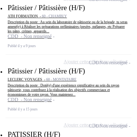
Pâtissier / Pâtissière (H/F)
ATH FORMATION -
60 - CHAMBLY
Description du poste : Au sein du laboratoire de pâtisserie ou de la brigade, tu seras
amené(e) à Réaliser les préparations préliminaires (pesées, mélanges, etc Préparer
les pâtes, crèmes, appareils...
CDD - Non renseigné
Publié il y a 9 jours
Ajouter cette offre à ma sélection
CDD
Non renseigné
Pâtissier / Pâtissière (H/F)
LECLERC VOYAGES -
60 - MONTATAIRE
Description du poste : Doté(e) d'une expérience significative au sein du rayon
pâtisserie, vous contribuez à la réalisation des objectifs commerciaux et
économiques de votre rayon. Vous maintenez...
CDD - Non renseigné
Publié il y a 15 jours
Ajouter cette offre à ma sélection
CDD
Non renseigné
PATISSIER (H/F)