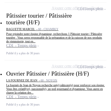
Ajouter cette offre à ma sélection
CDI
Temps plein
Pâtissier tourier / Pâtissière
tourière (H/F)
BAGUETTE MARCEL -
60 - CHAMBLY
Pour rejoindre notre équipe dynamique, recherchons 1 Pâtissier tourier / Pâtissière
tourière . Vous serez responsable de la préparation et de la cuisson de nos produits
de viennoiserie, tout en...
CDI - Temps plein
Publié il y a plus de 30 jours
Ajouter cette offre à ma sélection
CDI
Temps plein
Ouvrier Pâtissier / Pâtissière (H/F)
LA FOURNEE DE JEAN -
60 - NOYON
La fournée de Jean de Noyon recherche un(e) pâtissier(e) pour renforcer son équipe.
Vous êtes créatif(ve), passionné(e), un poil gourmand et dynamique. Vous aurez en
charge la création des...
CDI - Temps plein
Publié il y a plus de 30 jours