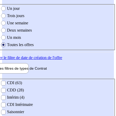
e création de l'offre
Un jour
Trois jours
Une semaine
Deux semaines
Un mois
Toutes les offres
er
le filtre de date de création de l'offre
les filtres de types de
Contrat
de contrat
CDI (63)
CDD (28)
Intérim (4)
CDI Intérimaire
Saisonnier