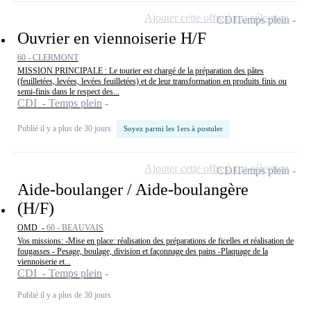
Ajouter cette offre à ma sélection
CDI
Temps plein
Ouvrier en viennoiserie H/F
60 - CLERMONT
MISSION PRINCIPALE : Le tourier est chargé de la préparation des pâtes
(feuilletées, levées, levées feuilletées) et de leur transformation en produits finis ou
semi-finis dans le respect des...
CDI - Temps plein
Publié il y a plus de 30 jours
Soyez parmi les 1ers à postuler
Ajouter cette offre à ma sélection
CDI
Temps plein
Aide-boulanger / Aide-boulangère
(H/F)
OMD -
60 - BEAUVAIS
Vos missions: -Mise en place: réalisation des préparations de ficelles et réalisation de
fougasses - Pesage, boulage, division et façonnage des pains -Plaquage de la
viennoiserie et...
CDI - Temps plein
Publié il y a plus de 30 jours