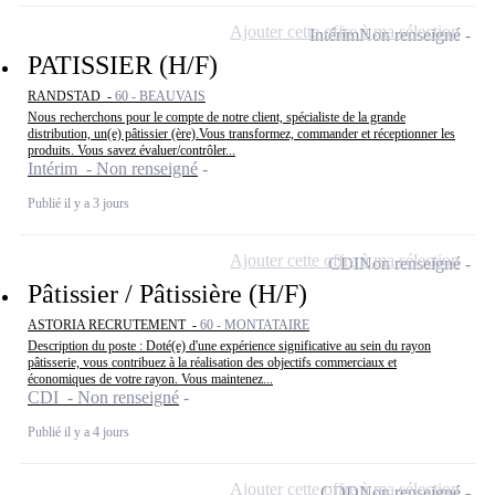
Ajouter cette offre à ma sélection
Intérim
Non renseigné
PATISSIER (H/F)
RANDSTAD -
60 - BEAUVAIS
Nous recherchons pour le compte de notre client, spécialiste de la grande
distribution, un(e) pâtissier (ère).Vous transformez, commander et réceptionner les
produits. Vous savez évaluer/contrôler...
Intérim - Non renseigné
Publié il y a 3 jours
Ajouter cette offre à ma sélection
CDI
Non renseigné
Pâtissier / Pâtissière (H/F)
ASTORIA RECRUTEMENT -
60 - MONTATAIRE
Description du poste : Doté(e) d'une expérience significative au sein du rayon
pâtisserie, vous contribuez à la réalisation des objectifs commerciaux et
économiques de votre rayon. Vous maintenez...
CDI - Non renseigné
Publié il y a 4 jours
Ajouter cette offre à ma sélection
CDD
Non renseigné