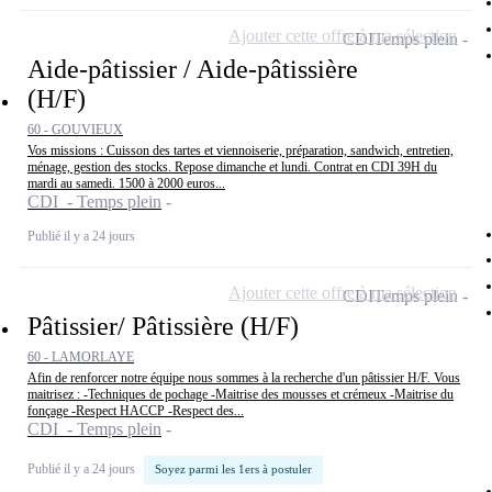
Ajouter cette offre à ma sélection
CDI
Temps plein
Aide-pâtissier / Aide-pâtissière
(H/F)
60 - GOUVIEUX
Vos missions : Cuisson des tartes et viennoiserie, préparation, sandwich, entretien,
ménage, gestion des stocks. Repose dimanche et lundi. Contrat en CDI 39H du
mardi au samedi. 1500 à 2000 euros...
CDI - Temps plein
Publié il y a 24 jours
Ajouter cette offre à ma sélection
CDI
Temps plein
Pâtissier/ Pâtissière (H/F)
60 - LAMORLAYE
Afin de renforcer notre équipe nous sommes à la recherche d'un pâtissier H/F. Vous
maitrisez : -Techniques de pochage -Maitrise des mousses et crémeux -Maitrise du
fonçage -Respect HACCP -Respect des...
CDI - Temps plein
Publié il y a 24 jours
Soyez parmi les 1ers à postuler