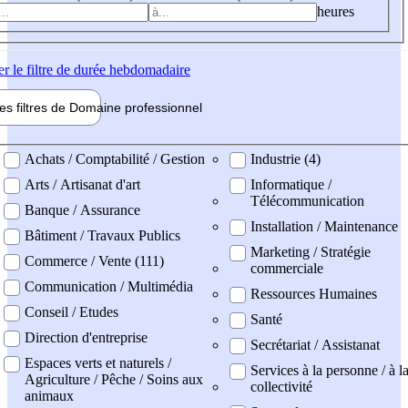
heures
er
le filtre de durée hebdomadaire
les filtres de
Domaine pro
fessionnel
ne professionel
Achats / Comptabilité / Gestion
Industrie (4)
Arts / Artisanat d'art
Informatique /
Télécommunication
Banque / Assurance
Installation / Maintenance
Bâtiment / Travaux Publics
Marketing / Stratégie
Commerce / Vente (111)
commerciale
Communication / Multimédia
Ressources Humaines
Conseil / Etudes
Santé
Direction d'entreprise
Secrétariat / Assistanat
Espaces verts et naturels /
Services à la personne / à l
Agriculture / Pêche / Soins aux
collectivité
animaux