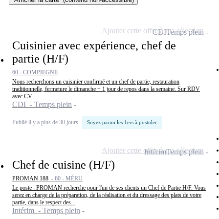
Ajouter cette offre à ma sélection
CDI
Temps plein
Cuisinier avec expérience, chef de
partie (H/F)
60 - COMPIEGNE
Nous recherchons un cuisinier confirmé et un chef de partie, restauration
traditionnelle, fermeture le dimanche + 1 jour de repos dans la semaine. Sur RDV
avec CV
CDI - Temps plein
Publié il y a plus de 30 jours
Soyez parmi les 1ers à postuler
Ajouter cette offre à ma sélection
Intérim
Temps plein
Chef de cuisine (H/F)
PROMAN 188 -
60 - MÉRU
Le poste : PROMAN recherche pour l'un de ses clients un Chef de Partie H/F. Vous
serez en charge de la préparation, de la réalisation et du dressage des plats de votre
partie, dans le respect des...
Intérim - Temps plein