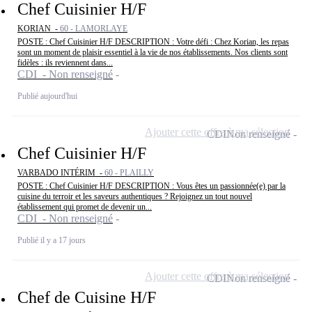
Chef Cuisinier H/F
KORIAN -
60 - LAMORLAYE
POSTE : Chef Cuisinier H/F DESCRIPTION : Votre défi : Chez Korian, les repas
sont un moment de plaisir essentiel à la vie de nos établissements. Nos clients sont
fidèles : ils reviennent dans...
CDI - Non renseigné
Publié aujourd'hui
Ajouter cette offre à ma sélection
CDI
Non renseigné
Chef Cuisinier H/F
VARBADO INTÉRIM -
60 - PLAILLY
POSTE : Chef Cuisinier H/F DESCRIPTION : Vous êtes un passionnée(e) par la
cuisine du terroir et les saveurs authentiques ? Rejoignez un tout nouvel
établissement qui promet de devenir un...
CDI - Non renseigné
Publié il y a 17 jours
Ajouter cette offre à ma sélection
CDI
Non renseigné
Chef de Cuisine H/F