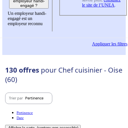
employeur handi-
le site de l’UNEA
.
engagé ?
Un employeur handi-
engagé est un
employeur reconnu
Appliquer
les filtres
130 offres
pour Chef cuisinier - Oise
(60)
Trier par
Pertinence
Pertinence
Date
Afficher la carte
(contenu non-accessible)