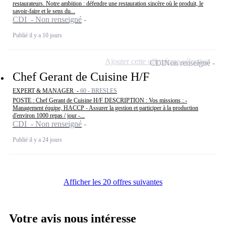
restaurateurs. Notre ambition : défendre une restauration sincère où le produit, le
savoir-faire et le sens du...
CDI - Non renseigné
Publié il y a 10 jours
Ajouter cette offre à ma sélection
CDI
Non renseigné
Chef Gerant de Cuisine H/F
EXPERT & MANAGER -
60 - BRESLES
POSTE : Chef Gerant de Cuisine H/F DESCRIPTION : Vos missions : -
Management équipe, HACCP - Assurer la gestion et participer à la production
d'environ 1000 repas / jour -...
CDI - Non renseigné
Publié il y a 24 jours
Afficher les 20 offres suivantes
Votre avis nous intéresse