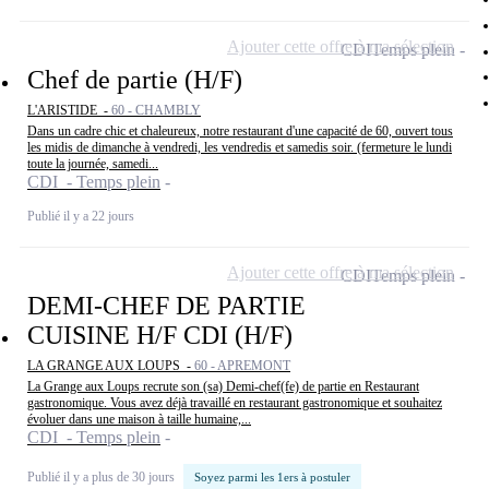
Ajouter cette offre à ma sélection
CDI
Temps plein
Chef de partie (H/F)
L'ARISTIDE -
60 - CHAMBLY
Dans un cadre chic et chaleureux, notre restaurant d'une capacité de 60, ouvert tous
les midis de dimanche à vendredi, les vendredis et samedis soir. (fermeture le lundi
toute la journée, samedi...
CDI - Temps plein
Publié il y a 22 jours
Ajouter cette offre à ma sélection
CDI
Temps plein
DEMI-CHEF DE PARTIE
CUISINE H/F CDI (H/F)
LA GRANGE AUX LOUPS -
60 - APREMONT
La Grange aux Loups recrute son (sa) Demi-chef(fe) de partie en Restaurant
gastronomique. Vous avez déjà travaillé en restaurant gastronomique et souhaitez
évoluer dans une maison à taille humaine,...
CDI - Temps plein
Publié il y a plus de 30 jours
Soyez parmi les 1ers à postuler