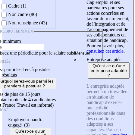
Cap emploi et ses
Cadre (1)
partenaires pour ses
actions concrètes en
Non cadre (86)
faveur du recrutement,
Non renseignée (43)
de l’intégration et de
l’accompagnement de
IRE BRUT MINIMUM
ses collaborateurs en
situation de handicap.
re minimum
Pour en savoir plus,
consultez cet article
.
ssez une périodicité pour le salaire saisi
Entreprise adaptée
NITÉS
Qu'est-ce qu'une
z parmi les 1ers à postuler
entreprise adaptée
)
résultats
?
urquoi serez-vous parmi les
L'entreprise adaptée
premiers à postuler ?
permet à un travailleur
es de plus de 15 jours,
en situation de
tant moins de 4 candidatures
handicap d'exercer
t France Travail est informé)
une activité
ICAP
professionnelle dans
des conditions
Employeur handi-
adaptées à ses
engagé (3)
capacités. Pour en
Qu'est-ce qu'un
savoir plus,
consultez