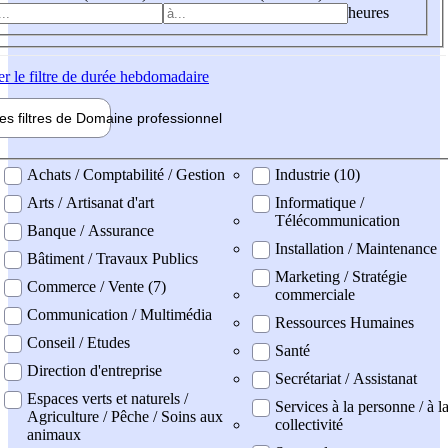
heures
er
le filtre de durée hebdomadaire
les filtres de
Domaine pro
fessionnel
ne professionel
Achats / Comptabilité / Gestion
Industrie (10)
Arts / Artisanat d'art
Informatique /
Télécommunication
Banque / Assurance
Installation / Maintenance
Bâtiment / Travaux Publics
Marketing / Stratégie
Commerce / Vente (7)
commerciale
Communication / Multimédia
Ressources Humaines
Conseil / Etudes
Santé
Direction d'entreprise
Secrétariat / Assistanat
Espaces verts et naturels /
Services à la personne / à l
Agriculture / Pêche / Soins aux
collectivité
animaux