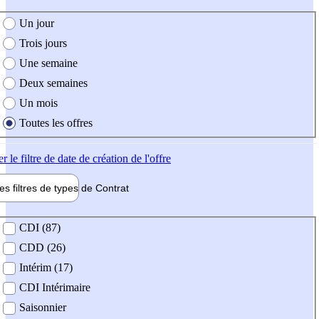
e création de l'offre
Un jour
Trois jours
Une semaine
Deux semaines
Un mois
Toutes les offres
er
le filtre de date de création de l'offre
les filtres de types de
Contrat
de contrat
CDI (87)
CDD (26)
Intérim (17)
CDI Intérimaire
Saisonnier