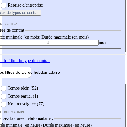
Reprise d'entreprise
plus
de types de contrat
 DE CONTRAT
ée de contrat
ée minimale (en mois)
Durée maximale (en mois)
mois
er
le filtre du type de contrat
les filtres de
Durée hebdo
madaire
 hebdomadaire
Temps plein (52)
Temps partiel (1)
Non renseignée (77)
 HEBDOMADAIRE
cisez la durée hebdomadaire :
ée minimale (en heure)
Durée maximale (en heure)