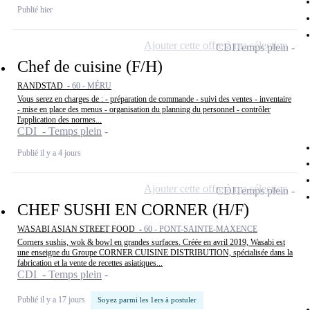
Publié hier
Ajouter cette offre à ma sélection
CDI
Temps plein
Chef de cuisine (F/H)
RANDSTAD -
60 - MÉRU
Vous serez en charges de : - préparation de commande - suivi des ventes - inventaire
- mise en place des menus - organisation du planning du personnel - contrôler
l'application des normes...
CDI - Temps plein
Publié il y a 4 jours
Ajouter cette offre à ma sélection
CDI
Temps plein
CHEF SUSHI EN CORNER (H/F)
WASABI ASIAN STREET FOOD -
60 - PONT-SAINTE-MAXENCE
Corners sushis, wok & bowl en grandes surfaces. Créée en avril 2019, Wasabi est
une enseigne du Groupe CORNER CUISINE DISTRIBUTION, spécialisée dans la
fabrication et la vente de recettes asiatiques...
CDI - Temps plein
Publié il y a 17 jours
Soyez parmi les 1ers à postuler