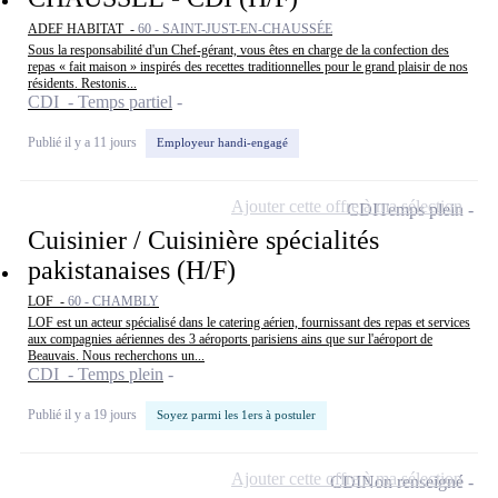
ADEF HABITAT -
60 - SAINT-JUST-EN-CHAUSSÉE
Sous la responsabilité d'un Chef-gérant, vous êtes en charge de la confection des
repas « fait maison » inspirés des recettes traditionnelles pour le grand plaisir de nos
résidents. Restonis...
CDI - Temps partiel
Publié il y a 11 jours
Employeur handi-engagé
Ajouter cette offre à ma sélection
CDI
Temps plein
Cuisinier / Cuisinière spécialités
pakistanaises (H/F)
LOF -
60 - CHAMBLY
LOF est un acteur spécialisé dans le catering aérien, fournissant des repas et services
aux compagnies aériennes des 3 aéroports parisiens ains que sur l'aéroport de
Beauvais. Nous recherchons un...
CDI - Temps plein
Publié il y a 19 jours
Soyez parmi les 1ers à postuler
Ajouter cette offre à ma sélection
CDI
Non renseigné