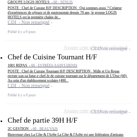
GROUPE LOGIS HÔTELS -
60 - SENLIS
POSTE : Chef de Cuisine H/F DESCRIPTION : Qui sommes-nous ? Créateur
d'expériences de séjours et de gastronomie depuis 70 ans, le groupe LOGIS
HOTELS est la première chaîne de...
CDI - Non renseigné
Publié il y a 9 jours
Ajouter cette offre à ma sélection
CDI
Non renseigné
Chef de Cuisine Tournant H/F
1001 REPAS -
60 - ESTRÉES-SAINT-DENIS
POSTE : Chef de Cuisine Tournant H/F DESCRIPTION : Mille et Un Repas
recrute son-sa futur-e chef-fe de cuisine tournant sur le département de L'Oise (60).
Au sein d'un établissement scolaire (400...
CDI - Non renseigné
Publié il y a 9 jours
Ajouter cette offre à ma sélection
CDI
Non renseigné
Chef de partie 39H H/F
2C GESTION -
60 - BEAUVAIS
Bienvenue chez La Côte & l'Arête La Côte & l'Arête est une fédération d'artisans