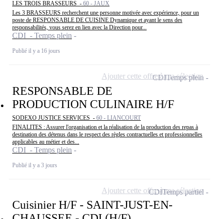
LES TROIS BRASSEURS -
60 - JAUX
Les 3 BRASSEURS recherchent une personne motivée avec expérience, pour un
poste de RESPONSABLE DE CUISINE Dynamique et ayant le sens des
responsabilités, vous serez en lien avec la Direction pour...
CDI - Temps plein
Publié il y a 16 jours
Ajouter cette offre à ma sélection
CDI
Temps plein
RESPONSABLE DE
PRODUCTION CULINAIRE H/F
SODEXO JUSTICE SERVICES -
60 - LIANCOURT
FINALITES : Assurer l'organisation et la réalisation de la production des repas à
destination des détenus dans le respect des règles contractuelles et professionnelles
applicables au métier et des...
CDI - Temps plein
Publié il y a 3 jours
Ajouter cette offre à ma sélection
CDI
Temps partiel
Cuisinier H/F - SAINT-JUST-EN-
CHAUSSEE - CDI (H/F)