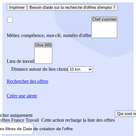
Imprimer
Besoin d'aide sur la recherche d'offres d'emploi ?
Métier, compétence, mot-clé, numéro d'offre
Lieu de travail
Distance autour du lieu choisi
Rechercher
des offres
Créer une alerte
Qui sont n
icher uniquement
 offres France Travail
Cette action recharge la liste des offres
les filtres de
Date de création
de l'offre