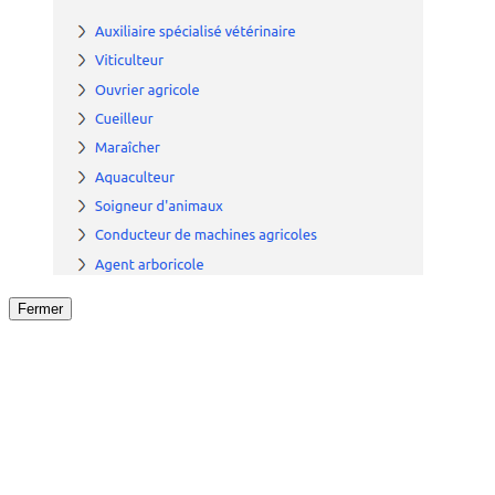
Fermer
Fermer
le détail de l'offre
/
Offre
sur
Offre précéden