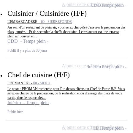
Ajouter cette offre à ma sélection
CDD
Temps plein
Cuisinier / Cuisinière (H/F)
L'EMBARCADERE -
60 - PIERREFONDS
Au sein d'un restaurant de plein air, vous serez chargé(e) d'assurer la préparation des
plats, entrées... Et de seconder la cheffe de cuisine. Le restaurant est une terrasse
plein air , ouvert en...
CDD - Temps plein
Publié il y a plus de 30 jours
Ajouter cette offre à ma sélection
Intérim
Temps plein
Chef de cuisine (H/F)
PROMAN 188 -
60 - MÉRU
Le poste : PROMAN recherche pour l'un de ses clients un Chef de Partie H/F. Vous
serez en charge de la préparation, de la réalisation et du dressage des plats de votre
partie, dans le respect des...
Intérim - Temps plein
Publié hier
Ajouter cette offre à ma sélection
CDI
Temps plein