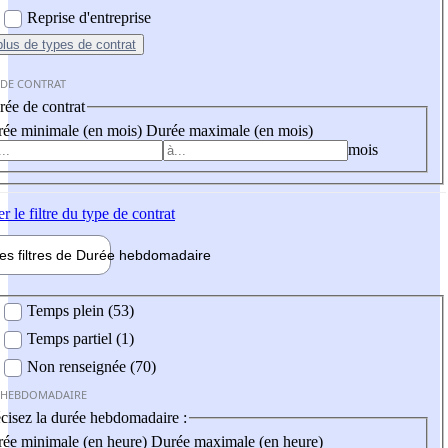
Reprise d'entreprise
plus
de types de contrat
 DE CONTRAT
ée de contrat
ée minimale (en mois)
Durée maximale (en mois)
mois
er
le filtre du type de contrat
les filtres de
Durée hebdo
madaire
 hebdomadaire
Temps plein (53)
Temps partiel (1)
Non renseignée (70)
 HEBDOMADAIRE
cisez la durée hebdomadaire :
ée minimale (en heure)
Durée maximale (en heure)