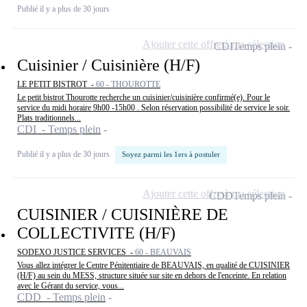
Publié il y a plus de 30 jours
Ajouter cette offre à ma sélection
CDI
Temps plein
Cuisinier / Cuisinière (H/F)
LE PETIT BISTROT -
60 - THOUROTTE
Le petit bistrot Thourotte recherche un cuisinier/cuisinière confirmé(e). Pour le
service du midi horaire 9h00 -15h00 . Selon réservation possibilité de service le soir.
Plats traditionnels...
CDI - Temps plein
Publié il y a plus de 30 jours
Soyez parmi les 1ers à postuler
Ajouter cette offre à ma sélection
CDD
Temps plein
CUISINIER / CUISINIÈRE DE
COLLECTIVITE (H/F)
SODEXO JUSTICE SERVICES -
60 - BEAUVAIS
Vous allez intégrer le Centre Pénitentiaire de BEAUVAIS, en qualité de CUISINIER
(H/F) au sein du MESS, structure située sur site en dehors de l'enceinte. En relation
avec le Gérant du service, vous...
CDD - Temps plein