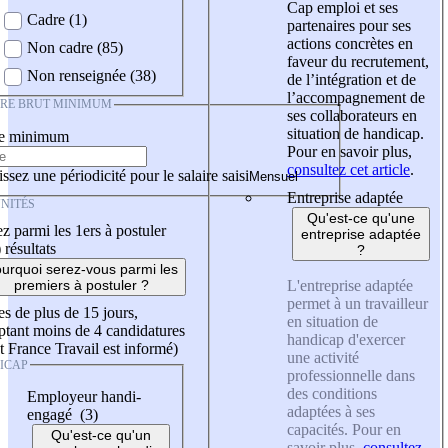
Cap emploi et ses
Cadre (1)
partenaires pour ses
actions concrètes en
Non cadre (85)
faveur du recrutement,
Non renseignée (38)
de l’intégration et de
l’accompagnement de
IRE BRUT MINIMUM
ses collaborateurs en
situation de handicap.
re minimum
Pour en savoir plus,
consultez cet article
.
ssez une périodicité pour le salaire saisi
Entreprise adaptée
NITÉS
Qu'est-ce qu'une
z parmi les 1ers à postuler
entreprise adaptée
)
résultats
?
urquoi serez-vous parmi les
L'entreprise adaptée
premiers à postuler ?
permet à un travailleur
es de plus de 15 jours,
en situation de
tant moins de 4 candidatures
handicap d'exercer
t France Travail est informé)
une activité
ICAP
professionnelle dans
des conditions
Employeur handi-
adaptées à ses
engagé (3)
capacités. Pour en
Qu'est-ce qu'un
savoir plus,
consultez