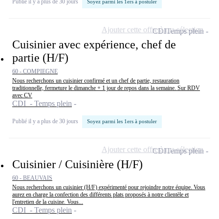
Publié il y a plus de 30 jours
Soyez parmi les 1ers à postuler
Ajouter cette offre à ma sélection
CDI
Temps plein
Cuisinier avec expérience, chef de
partie (H/F)
60 - COMPIEGNE
Nous recherchons un cuisinier confirmé et un chef de partie, restauration
traditionnelle, fermeture le dimanche + 1 jour de repos dans la semaine. Sur RDV
avec CV
CDI - Temps plein
Publié il y a plus de 30 jours
Soyez parmi les 1ers à postuler
Ajouter cette offre à ma sélection
CDI
Temps plein
Cuisinier / Cuisinière (H/F)
60 - BEAUVAIS
Nous recherchons un cuisinier (H/F) expérimenté pour rejoindre notre équipe. Vous
aurez en charge la confection des différents plats proposés à notre clientèle et
l'entretien de la cuisine. Vous...
CDI - Temps plein