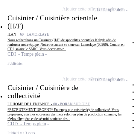
Ajouter cette offre à ma sélection
CDI
Temps plein
Cuisinier / Cuisinière orientale
(H/F)
ILAN -
60 - LAMORLAYE
Nous recherchons un Cuisinier (H/F) de spécialités orientales Kabyle afin de
renforcer notre équipe. Notre restaurant se situe sur Lamorlaye (60260). Contrat en
CDI, salaire le SMIC. Vous devez avoir...
CDI - Temps plein
Publié hier
Ajouter cette offre à ma sélection
CDD
Temps plein
Cuisinier / Cuisinière de
collectivité
LE HOME DE L ENFANCE -
60 - BORAN SUR OISE
*RECRUTEMENT URGENT* En temps que cuisinier(e) de collectivité. Vous
préparerez, cuisinez et dressez des mets selon un plan de production culinaire, les
règles d'hygiène et de sécurité sanitaire des...
CDD - Temps plein
Publié il y a 3 jours