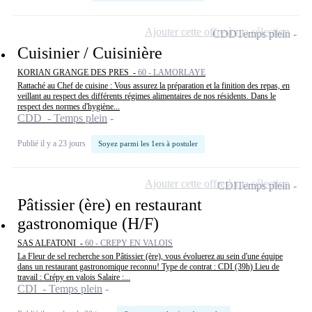
Ajouter cette offre à ma sélection
CDD
Temps plein
Cuisinier / Cuisinière
KORIAN GRANGE DES PRES -
60 - LAMORLAYE
Rattaché au Chef de cuisine : Vous assurez la préparation et la finition des repas, en
veillant au respect des différents régimes alimentaires de nos résidents. Dans le
respect des normes d'hygiène...
CDD - Temps plein
Publié il y a 23 jours
Soyez parmi les 1ers à postuler
Ajouter cette offre à ma sélection
CDI
Temps plein
Pâtissier (ère) en restaurant
gastronomique (H/F)
SAS ALFATONI -
60 - CREPY EN VALOIS
La Fleur de sel recherche son Pâtissier (ère), vous évoluerez au sein d'une équipe
dans un restaurant gastronomique reconnu! Type de contrat : CDI (39h) Lieu de
travail : Crépy en valois Salaire :...
CDI - Temps plein