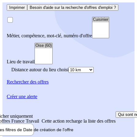
Imprimer
Besoin d'aide sur la recherche d'offres d'emploi ?
Métier, compétence, mot-clé, numéro d'offre
Lieu de travail
Distance autour du lieu choisi
Rechercher
des offres
Créer une alerte
Qui sont n
icher uniquement
 offres France Travail
Cette action recharge la liste des offres
les filtres de
Date de création
de l'offre