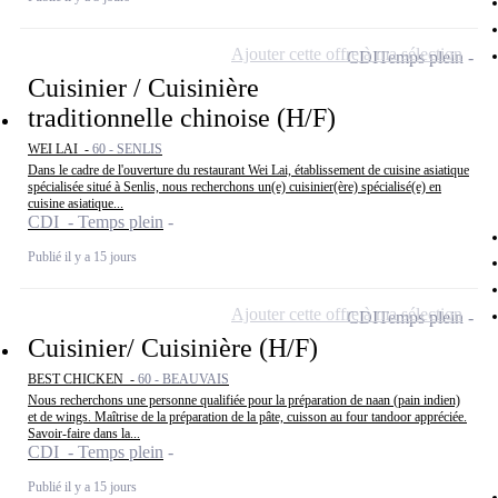
Ajouter cette offre à ma sélection
CDI
Temps plein
Cuisinier / Cuisinière
traditionnelle chinoise (H/F)
WEI LAI -
60 - SENLIS
Dans le cadre de l'ouverture du restaurant Wei Lai, établissement de cuisine asiatique
spécialisée situé à Senlis, nous recherchons un(e) cuisinier(ère) spécialisé(e) en
cuisine asiatique...
CDI - Temps plein
Publié il y a 15 jours
Ajouter cette offre à ma sélection
CDI
Temps plein
Cuisinier/ Cuisinière (H/F)
BEST CHICKEN -
60 - BEAUVAIS
Nous recherchons une personne qualifiée pour la préparation de naan (pain indien)
et de wings. Maîtrise de la préparation de la pâte, cuisson au four tandoor appréciée.
Savoir-faire dans la...
CDI - Temps plein
Publié il y a 15 jours