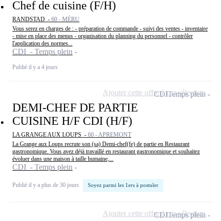
Chef de cuisine (F/H)
RANDSTAD -
60 - MÉRU
Vous serez en charges de : - préparation de commande - suivi des ventes - inventaire
- mise en place des menus - organisation du planning du personnel - contrôler
l'application des normes...
CDI - Temps plein
Publié il y a 4 jours
Ajouter cette offre à ma sélection
CDI
Temps plein
DEMI-CHEF DE PARTIE
CUISINE H/F CDI (H/F)
LA GRANGE AUX LOUPS -
60 - APREMONT
La Grange aux Loups recrute son (sa) Demi-chef(fe) de partie en Restaurant
gastronomique. Vous avez déjà travaillé en restaurant gastronomique et souhaitez
évoluer dans une maison à taille humaine,...
CDI - Temps plein
Publié il y a plus de 30 jours
Soyez parmi les 1ers à postuler
Ajouter cette offre à ma sélection
CDI
Temps plein