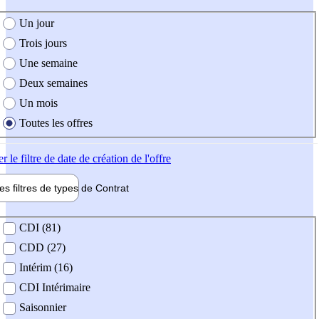
e création de l'offre
Un jour
Trois jours
Une semaine
Deux semaines
Un mois
Toutes les offres
er
le filtre de date de création de l'offre
les filtres de types de
Contrat
de contrat
CDI (81)
CDD (27)
Intérim (16)
CDI Intérimaire
Saisonnier