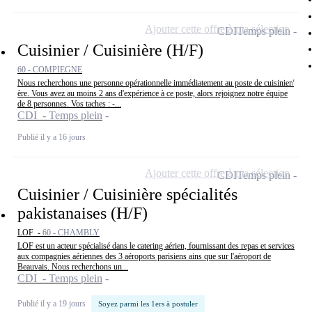
Ajouter cette offre à ma sélection
CDI
Temps plein
Cuisinier / Cuisinière (H/F)
60 - COMPIEGNE
Nous recherchons une personne opérationnelle immédiatement au poste de cuisinier/
ère. Vous avez au moins 2 ans d'expérience à ce poste, alors rejoignez notre équipe
de 8 personnes. Vos taches : -...
CDI - Temps plein
Publié il y a 16 jours
Ajouter cette offre à ma sélection
CDI
Temps plein
Cuisinier / Cuisinière spécialités
pakistanaises (H/F)
LOF -
60 - CHAMBLY
LOF est un acteur spécialisé dans le catering aérien, fournissant des repas et services
aux compagnies aériennes des 3 aéroports parisiens ains que sur l'aéroport de
Beauvais. Nous recherchons un...
CDI - Temps plein
Publié il y a 19 jours
Soyez parmi les 1ers à postuler