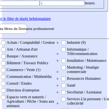
heures
er
le filtre de durée hebdomadaire
les filtres de
Domaine pro
fessionnel
ne professionel
Achats / Comptabilité / Gestion
Industrie (9)
Arts / Artisanat d'art
Informatique /
Télécommunication
Banque / Assurance
Installation / Maintenance
Bâtiment / Travaux Publics
Marketing / Stratégie
Commerce / Vente (1)
commerciale
Communication / Multimédia
Ressources Humaines
Conseil / Etudes
Santé
Direction d'entreprise
Secrétariat / Assistanat
Espaces verts et naturels /
Services à la personne / à l
Agriculture / Pêche / Soins aux
collectivité
animaux