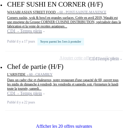
CHEF SUSHI EN CORNER (H/F)
WASABI ASIAN STREET FOOD -
60 - PONT-SAINTE-MAXENCE
Corners sushis, wok & bowl en grandes surfaces. Créée en avril 2019, Wasabi est
une enseigne du Groupe CORNER CUISINE DISTRIBUTION, spécialisée dans la
fabrication et la vente de recettes asiatiques...
CDI - Temps plein
Publié il y a 17 jours
Soyez parmi les 1ers à postuler
Ajouter cette offre à ma sélection
CDI
Temps plein
Chef de partie (H/F)
L'ARISTIDE -
60 - CHAMBLY
Dans un cadre chic et chaleureux, notre restaurant d'une capacité de 60, ouvert tous
les midis de dimanche à vendredi, les vendredis et samedis soir. (fermeture le lundi
toute la journée, samedi...
CDI - Temps plein
Publié il y a 22 jours
Afficher les 20 offres suivantes