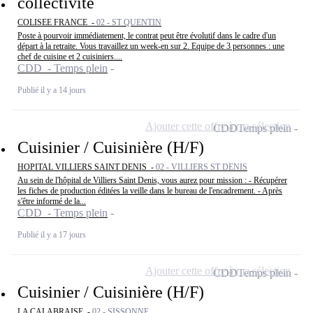
collectivité
COLISEE FRANCE -
02 - ST QUENTIN
Poste à pourvoir immédiatement, le contrat peut être évolutif dans le cadre d'un
départ à la retraite. Vous travaillez un week-en sur 2. Equipe de 3 personnes : une
chef de cuisine et 2 cuisiniers....
CDD - Temps plein
Publié il y a 14 jours
Ajouter cette offre à ma sélection
CDD
Temps plein
Cuisinier / Cuisinière (H/F)
HOPITAL VILLIERS SAINT DENIS -
02 - VILLIERS ST DENIS
Au sein de l'hôpital de Villiers Saint Denis, vous aurez pour mission : - Récupérer
les fiches de production éditées la veille dans le bureau de l'encadrement. - Après
s'être informé de la...
CDD - Temps plein
Publié il y a 17 jours
Ajouter cette offre à ma sélection
CDD
Temps plein
Cuisinier / Cuisinière (H/F)
LA CALABRAISE -
02 - SISSONNE