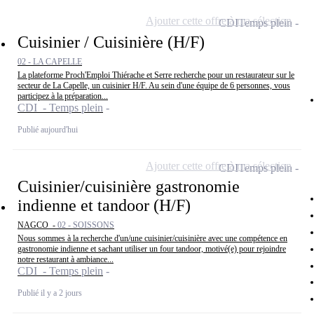
Ajouter cette offre à ma sélection
CDI
Temps plein
Cuisinier / Cuisinière (H/F)
02 - LA CAPELLE
La plateforme Proch'Emploi Thiérache et Serre recherche pour un restaurateur sur le
secteur de La Capelle, un cuisinier H/F. Au sein d'une équipe de 6 personnes, vous
participez à la préparation...
CDI - Temps plein
Publié aujourd'hui
Ajouter cette offre à ma sélection
CDI
Temps plein
Cuisinier/cuisinière gastronomie
indienne et tandoor (H/F)
NAGCO -
02 - SOISSONS
Nous sommes à la recherche d'un/une cuisinier/cuisinière avec une compétence en
gastronomie indienne et sachant utiliser un four tandoor, motivé(e) pour rejoindre
notre restaurant à ambiance...
CDI - Temps plein
Publié il y a 2 jours