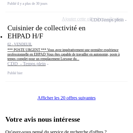
Publié il y a plus de 30 jours
Ajouter cette offre à ma sélection
CDD
Temps plein
Cuisinier de collectivité en
EHPAD H/F
02 - VENDEUIL
*** POSTE URGENT *** Vous avez impérativement une première expérience
professionnelle en EHPAD Vous êtes capable de travailler en autonomie, poste à
temps complet pour un remplacement Lorsque du...
CDD - Temps plein
Publié hier
Afficher les 20 offres suivantes
Votre avis nous intéresse
Qu'avez-vous pensé du service de recherche d'offres ?