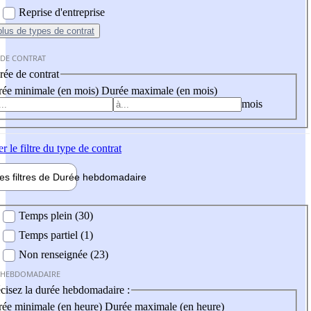
Reprise d'entreprise
plus
de types de contrat
 DE CONTRAT
ée de contrat
ée minimale (en mois)
Durée maximale (en mois)
mois
er
le filtre du type de contrat
les filtres de
Durée hebdo
madaire
 hebdomadaire
Temps plein (30)
Temps partiel (1)
Non renseignée (23)
 HEBDOMADAIRE
cisez la durée hebdomadaire :
ée minimale (en heure)
Durée maximale (en heure)