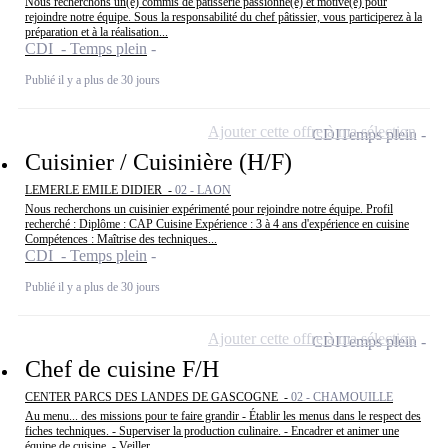
Nous recherchons un(e) commis de pâtisserie passionné(e) et motivé(e) pour
rejoindre notre équipe. Sous la responsabilité du chef pâtissier, vous participerez à la
préparation et à la réalisation...
CDI - Temps plein
Publié il y a plus de 30 jours
Ajouter cette offre à ma sélection
CDI
Temps plein
Cuisinier / Cuisinière (H/F)
LEMERLE EMILE DIDIER -
02 - LAON
Nous recherchons un cuisinier expérimenté pour rejoindre notre équipe. Profil
recherché : Diplôme : CAP Cuisine Expérience : 3 à 4 ans d'expérience en cuisine
Compétences : Maîtrise des techniques...
CDI - Temps plein
Publié il y a plus de 30 jours
Ajouter cette offre à ma sélection
CDI
Temps plein
Chef de cuisine F/H
CENTER PARCS DES LANDES DE GASCOGNE -
02 - CHAMOUILLE
Au menu... des missions pour te faire grandir - Établir les menus dans le respect des
fiches techniques. - Superviser la production culinaire. - Encadrer et animer une
équipe de cuisine. - Veiller...