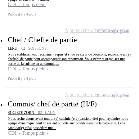
CDI - Temps plein
Publié il y a 4 jours
Ajouter cette offre à ma sélection
CDI
Temps plein
Chef / Cheffe de partie
LERU -
02 - SOISSONS
Notre établissement, récemment repris et situé au cœur de Soissons, recherche un(e)
chef(fe) de partie pour accompagner son renouveau. Vous gérez et organisez une
partie de la cuisine en autonomie,...
CDI - Temps plein
Publié il y a 4 jours
Ajouter cette offre à ma sélection
CDI
Temps plein
Commis/ chef de partie (H/F)
SOCIETE ZORN -
02 - LAON
Nous recherchons avant tout un(e) cuisinier(ère) passionné(e) pour rejoindre notre
équipe dynamique, tout en restant ouverts aux profils issus de la pâtisserie. Le/la
candidat(e) idéal possèdera une...
CDI - Temps plein