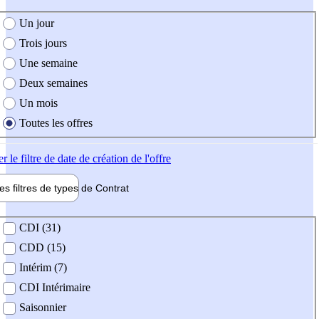
e création de l'offre
Un jour
Trois jours
Une semaine
Deux semaines
Un mois
Toutes les offres
er
le filtre de date de création de l'offre
les filtres de types de
Contrat
de contrat
CDI (31)
CDD (15)
Intérim (7)
CDI Intérimaire
Saisonnier