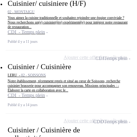
Cuisinier/ cuisiniere (H/F)
02 - MONTAIGU
Vous aimez la cuisine traditionnelle et souhaitez rejoindre une équipe conviviale ?
Nous recherchons un(e) cuisinier(ère) expérimenté(e) pour intégrer notre restaurant
de restauration...
CDI - Temps plein
Publié il y a 11 jours
Ajouter cette offre à ma sélection
CDI
Temps plein
Cuisinier / Cuisinière
LERU -
02 - SOISSONS
Notre établissement, récemment repris et situé au cœur de Soissons, recherche
cuisinier brasserie pour accompagner son renouveau. Missions principales : -
Élaborer la carte en collaboration avec le...
CDI - Temps plein
Publié il y a 14 jours
Ajouter cette offre à ma sélection
CDD
Temps plein
Cuisinier / Cuisinière de