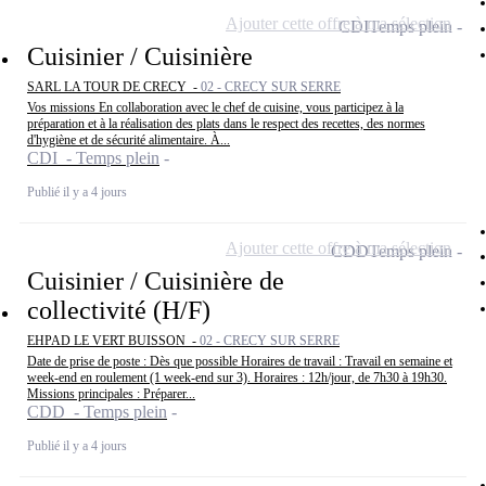
Ajouter cette offre à ma sélection
CDI
Temps plein
Cuisinier / Cuisinière
SARL LA TOUR DE CRECY -
02 - CRECY SUR SERRE
Vos missions En collaboration avec le chef de cuisine, vous participez à la
préparation et à la réalisation des plats dans le respect des recettes, des normes
d'hygiène et de sécurité alimentaire. À...
CDI - Temps plein
Publié il y a 4 jours
Ajouter cette offre à ma sélection
CDD
Temps plein
Cuisinier / Cuisinière de
collectivité (H/F)
EHPAD LE VERT BUISSON -
02 - CRECY SUR SERRE
Date de prise de poste : Dès que possible Horaires de travail : Travail en semaine et
week-end en roulement (1 week-end sur 3). Horaires : 12h/jour, de 7h30 à 19h30.
Missions principales : Préparer...
CDD - Temps plein
Publié il y a 4 jours