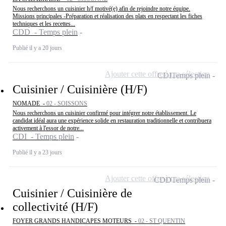
Nous recherchons un cuisinier h/f motivé(e) afin de rejoindre notre équipe.
Missions principales -Préparation et réalisation des plats en respectant les fiches
techniques et les recettes...
CDD - Temps plein
Publié il y a 20 jours
Ajouter cette offre à ma sélection
CDI
Temps plein
Cuisinier / Cuisinière (H/F)
NOMADE -
02 - SOISSONS
Nous recherchons un cuisinier confirmé pour intégrer notre établissement. Le
candidat idéal aura une expérience solide en restauration traditionnelle et contribuera
activement à l'essor de notre...
CDI - Temps plein
Publié il y a 23 jours
Ajouter cette offre à ma sélection
CDD
Temps plein
Cuisinier / Cuisinière de
collectivité (H/F)
FOYER GRANDS HANDICAPES MOTEURS -
02 - ST QUENTIN