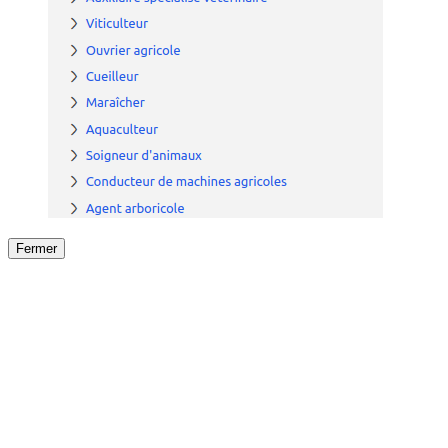
Fermer
Fermer
le détail de l'offre
/
Offre
sur
Offre précéden