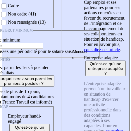
Cap emploi et ses
Cadre
partenaires pour ses
actions concrètes en
Non cadre (41)
faveur du recrutement,
Non renseignée (13)
de l’intégration et de
l’accompagnement de
IRE BRUT MINIMUM
ses collaborateurs en
situation de handicap.
re minimum
Pour en savoir plus,
consultez cet article
.
ssez une périodicité pour le salaire saisi
Entreprise adaptée
NITÉS
Qu'est-ce qu'une
z parmi les 1ers à postuler
entreprise adaptée
résultats
?
urquoi serez-vous parmi les
L'entreprise adaptée
premiers à postuler ?
permet à un travailleur
es de plus de 15 jours,
en situation de
tant moins de 4 candidatures
handicap d'exercer
t France Travail est informé)
une activité
ICAP
professionnelle dans
des conditions
Employeur handi-
adaptées à ses
engagé
capacités. Pour en
Qu'est-ce qu'un
savoir plus,
consultez