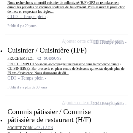
Nous recherchons un profil cuisinier de collectivité (H/F) OP2 en remplacement
durant les périodes de vacances scolaires de Juillet/Août. Vous assurez la production
de mets en respectant les règles...
CDD - Temps plein
Publié il y a 29 jours
Ajouter cette offre à ma sélection
CDI
Temps plein
Cuisinier / Cuisinière (H/F)
PROCH'EMPLOI -
02 - SOISSONS
PROCH EMPLOI Soissons accompagne une brasserie dans la recherche d'un(e)
CUISINIER(E). Bar-brasserie en plein centre de Soissons qui existe depuis plus de
25 ans d'existence. Nous disposons de 80...
CDI - Temps plein
Publié il y a plus de 30 jours
Ajouter cette offre à ma sélection
CDI
Temps plein
Commis pâtissier / Commise
pâtissière de restaurant (H/F)
SOCIETE ZORN -
02 - LAON