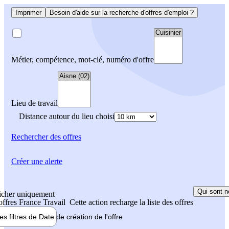
Imprimer
Besoin d'aide sur la recherche d'offres d'emploi ?
Métier, compétence, mot-clé, numéro d'offre
Lieu de travail
Distance autour du lieu choisi
Rechercher
des offres
Créer une alerte
Qui sont n
icher uniquement
 offres France Travail
Cette action recharge la liste des offres
les filtres de
Date de création
de l'offre