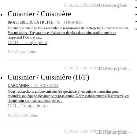
Ajouter cette offre à ma sélection
CDD
Temps plein
Cuisinier / Cuisinière
BRASSERIE DE LA FRETTE -
02 - TERGNIER
En tant que cuisinier vous seconder le responsable de l'entreprise lui même cuisinier.
Vos missions : Préparation et réalisation de plats de cuisine traditionnelle en
respectant l'identité de...
CDD - Temps plein
Publié il y a 9 jours
Ajouter cette offre à ma sélection
CDI
Temps plein
Cuisinier / Cuisinière (H/F)
L'ARGANIER -
02 - SOISSONS
Nous recherchons un/une cuisinièr(e) spécialisé(e) en cuisine marocaine pour
rejoindre son équipe dynamique et passionnée. Notre établissement (80 couverts) est
réputé pour ses plats authentiques et...
CDI - Temps plein
Publié il y a 10 jours
Ajouter cette offre à ma sélection
CDI
Temps plein