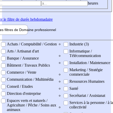
heures
er
le filtre de durée hebdomadaire
les filtres de
Domaine pro
fessionnel
ne professionel
Achats / Comptabilité / Gestion
Industrie (3)
Arts / Artisanat d'art
Informatique /
Télécommunication
Banque / Assurance
Installation / Maintenance
Bâtiment / Travaux Publics
Marketing / Stratégie
Commerce / Vente
commerciale
Communication / Multimédia
Ressources Humaines
Conseil / Etudes
Santé
Direction d'entreprise
Secrétariat / Assistanat
Espaces verts et naturels /
Services à la personne / à l
Agriculture / Pêche / Soins aux
collectivité
animaux