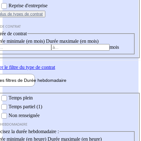
Reprise d'entreprise
plus
de types de contrat
 DE CONTRAT
ée de contrat
ée minimale (en mois)
Durée maximale (en mois)
mois
er
le filtre du type de contrat
les filtres de
Durée hebdo
madaire
 hebdomadaire
Temps plein
Temps partiel (1)
Non renseignée
 HEBDOMADAIRE
cisez la durée hebdomadaire :
ée minimale (en heure)
Durée maximale (en heure)