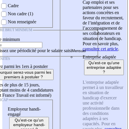
Cap emploi et ses
Cadre
partenaires pour ses
actions concrètes en
Non cadre (1)
faveur du recrutement,
Non renseignée
de l’intégration et de
l’accompagnement de
IRE BRUT MINIMUM
ses collaborateurs en
situation de handicap.
re minimum
Pour en savoir plus,
consultez cet article
.
ssez une périodicité pour le salaire saisi
Entreprise adaptée
NITÉS
Qu'est-ce qu'une
z parmi les 1ers à postuler
entreprise adaptée
?
urquoi serez-vous parmi les
premiers à postuler ?
L'entreprise adaptée
es de plus de 15 jours,
permet à un travailleur
tant moins de 4 candidatures
en situation de
t France Travail est informé)
handicap d'exercer
ICAP
une activité
professionnelle dans
Employeur handi-
des conditions
engagé
adaptées à ses
Qu'est-ce qu'un
capacités. Pour en
employeur handi-
savoir plus,
consultez