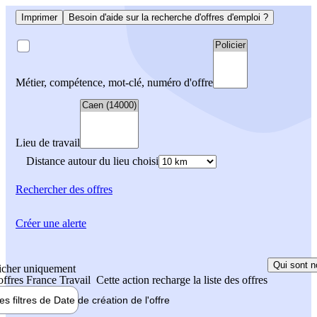
Imprimer
Besoin d'aide sur la recherche d'offres d'emploi ?
Métier, compétence, mot-clé, numéro d'offre
Lieu de travail
Distance autour du lieu choisi
Rechercher
des offres
Créer une alerte
Qui sont n
icher uniquement
 offres France Travail
Cette action recharge la liste des offres
les filtres de
Date de création
de l'offre