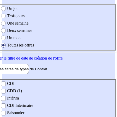
e création de l'offre
Un jour
Trois jours
Une semaine
Deux semaines
Un mois
Toutes les offres
er
le filtre de date de création de l'offre
les filtres de types de
Contrat
de contrat
CDI
CDD (1)
Intérim
CDI Intérimaire
Saisonnier