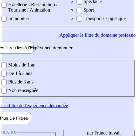
Spectacle
Hôtellerie - Restauration /
Tourisme / Animation
Sport
Immobilier
Transport / Logistique
Appliquer
le filtre du domaine professi
es filtres liés à l'
Expérience
demandée
ience demandée
Moins de 1 an
De 1 à 3 ans
Plus de 3 ans
Non renseignée
er
le filtre de l'expérience demandée
Plus De
Filtres
IFICATION
par France travail,