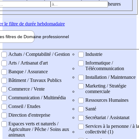
heures
er
le filtre de durée hebdomadaire
les filtres de
Domaine pro
fessionnel
ne professionel
Achats / Comptabilité / Gestion
Industrie
Arts / Artisanat d'art
Informatique /
Télécommunication
Banque / Assurance
Installation / Maintenance
Bâtiment / Travaux Publics
Marketing / Stratégie
Commerce / Vente
commerciale
Communication / Multimédia
Ressources Humaines
Conseil / Etudes
Santé
Direction d'entreprise
Secrétariat / Assistanat
Espaces verts et naturels /
Services à la personne / à l
Agriculture / Pêche / Soins aux
collectivité (1)
animaux