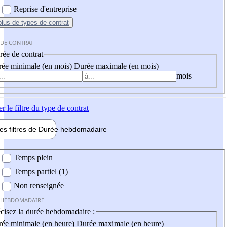
Reprise d'entreprise
plus
de types de contrat
 DE CONTRAT
ée de contrat
ée minimale (en mois)
Durée maximale (en mois)
mois
er
le filtre du type de contrat
les filtres de
Durée hebdo
madaire
 hebdomadaire
Temps plein
Temps partiel (1)
Non renseignée
 HEBDOMADAIRE
cisez la durée hebdomadaire :
ée minimale (en heure)
Durée maximale (en heure)