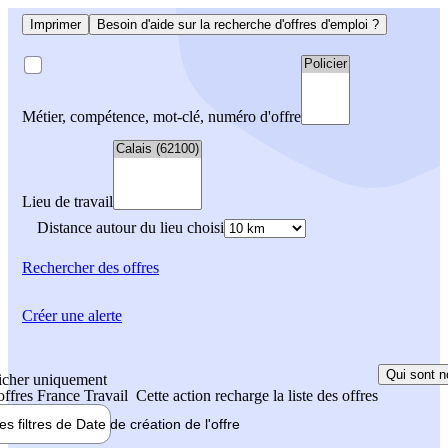
Imprimer
Besoin d'aide sur la recherche d'offres d'emploi ?
Métier, compétence, mot-clé, numéro d'offre
Lieu de travail
Distance autour du lieu choisi
Rechercher
des offres
Créer une alerte
Qui sont n
icher uniquement
 offres France Travail
Cette action recharge la liste des offres
les filtres de
Date de création
de l'offre