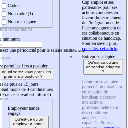
Cap emploi et ses
Cadre
partenaires pour ses
actions concrètes en
Non cadre (1)
faveur du recrutement,
Non renseignée
de l’intégration et de
l’accompagnement de
IRE BRUT MINIMUM
ses collaborateurs en
situation de handicap.
re minimum
Pour en savoir plus,
consultez cet article
.
ssez une périodicité pour le salaire saisi
Entreprise adaptée
NITÉS
Qu'est-ce qu'une
z parmi les 1ers à postuler
entreprise adaptée
?
urquoi serez-vous parmi les
premiers à postuler ?
L'entreprise adaptée
es de plus de 15 jours,
permet à un travailleur
tant moins de 4 candidatures
en situation de
t France Travail est informé)
handicap d'exercer
ICAP
une activité
professionnelle dans
Employeur handi-
des conditions
engagé
adaptées à ses
Qu'est-ce qu'un
capacités. Pour en
employeur handi-
savoir plus,
consultez