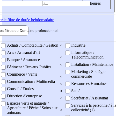
heures
er
le filtre de durée hebdomadaire
les filtres de
Domaine pro
fessionnel
ne professionel
Achats / Comptabilité / Gestion
Industrie
Arts / Artisanat d'art
Informatique /
Télécommunication
Banque / Assurance
Installation / Maintenance
Bâtiment / Travaux Publics
Marketing / Stratégie
Commerce / Vente
commerciale
Communication / Multimédia
Ressources Humaines
Conseil / Etudes
Santé
Direction d'entreprise
Secrétariat / Assistanat
Espaces verts et naturels /
Services à la personne / à l
Agriculture / Pêche / Soins aux
collectivité (1)
animaux