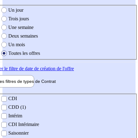
e création de l'offre
Un jour
Trois jours
Une semaine
Deux semaines
Un mois
Toutes les offres
er
le filtre de date de création de l'offre
les filtres de types de
Contrat
de contrat
CDI
CDD (1)
Intérim
CDI Intérimaire
Saisonnier