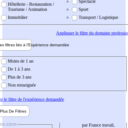
Spectacle
Hôtellerie - Restauration /
Tourisme / Animation
Sport
Immobilier
Transport / Logistique
Appliquer
le filtre du domaine professi
es filtres liés à l'
Expérience
demandée
ience demandée
Moins de 1 an
De 1 à 3 ans
Plus de 3 ans
Non renseignée
er
le filtre de l'expérience demandée
Plus De
Filtres
IFICATION
par France travail,