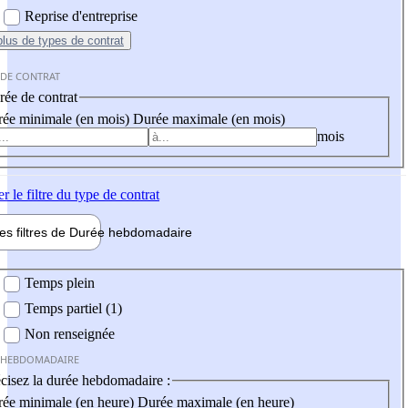
Reprise d'entreprise
plus
de types de contrat
 DE CONTRAT
ée de contrat
ée minimale (en mois)
Durée maximale (en mois)
mois
er
le filtre du type de contrat
les filtres de
Durée hebdo
madaire
 hebdomadaire
Temps plein
Temps partiel (1)
Non renseignée
 HEBDOMADAIRE
cisez la durée hebdomadaire :
ée minimale (en heure)
Durée maximale (en heure)