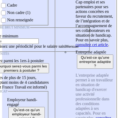
Cap emploi et ses
Cadre
partenaires pour ses
actions concrètes en
Non cadre (1)
faveur du recrutement,
Non renseignée
de l’intégration et de
l’accompagnement de
IRE BRUT MINIMUM
ses collaborateurs en
situation de handicap.
re minimum
Pour en savoir plus,
consultez cet article
.
ssez une périodicité pour le salaire saisi
Entreprise adaptée
NITÉS
Qu'est-ce qu'une
z parmi les 1ers à postuler
entreprise adaptée
?
urquoi serez-vous parmi les
premiers à postuler ?
L'entreprise adaptée
es de plus de 15 jours,
permet à un travailleur
tant moins de 4 candidatures
en situation de
t France Travail est informé)
handicap d'exercer
ICAP
une activité
professionnelle dans
Employeur handi-
des conditions
engagé
adaptées à ses
Qu'est-ce qu'un
capacités. Pour en
employeur handi-
savoir plus,
consultez