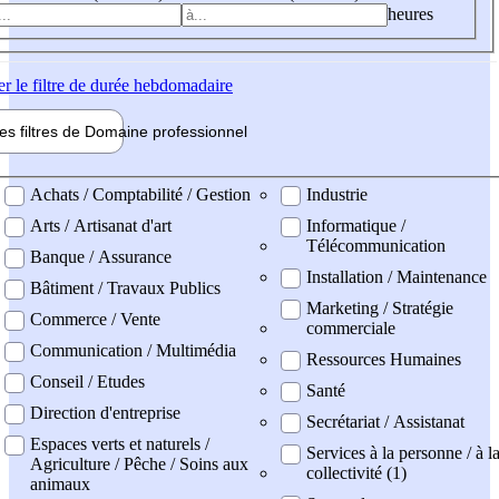
heures
er
le filtre de durée hebdomadaire
les filtres de
Domaine pro
fessionnel
ne professionel
Achats / Comptabilité / Gestion
Industrie
Arts / Artisanat d'art
Informatique /
Télécommunication
Banque / Assurance
Installation / Maintenance
Bâtiment / Travaux Publics
Marketing / Stratégie
Commerce / Vente
commerciale
Communication / Multimédia
Ressources Humaines
Conseil / Etudes
Santé
Direction d'entreprise
Secrétariat / Assistanat
Espaces verts et naturels /
Services à la personne / à l
Agriculture / Pêche / Soins aux
collectivité (1)
animaux