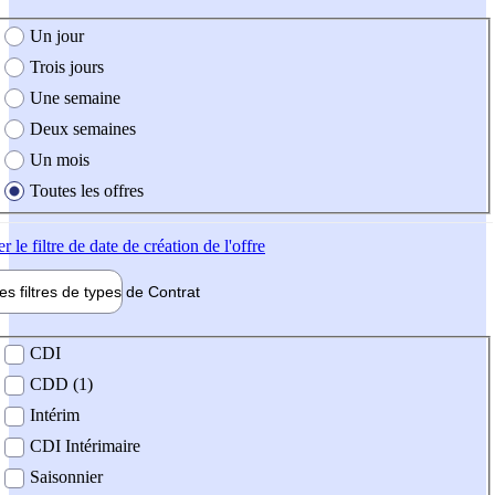
e création de l'offre
Un jour
Trois jours
Une semaine
Deux semaines
Un mois
Toutes les offres
er
le filtre de date de création de l'offre
les filtres de types de
Contrat
de contrat
CDI
CDD (1)
Intérim
CDI Intérimaire
Saisonnier