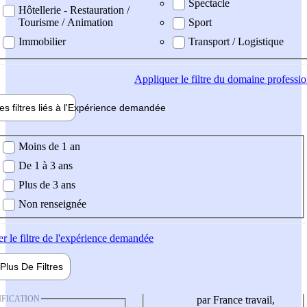
Spectacle
Hôtellerie - Restauration /
Tourisme / Animation
Sport
Immobilier
Transport / Logistique
Appliquer
le filtre du domaine professi
es filtres liés à l'
Expérience
demandée
ience demandée
Moins de 1 an
De 1 à 3 ans
Plus de 3 ans
Non renseignée
er
le filtre de l'expérience demandée
Plus De
Filtres
IFICATION
par France travail,