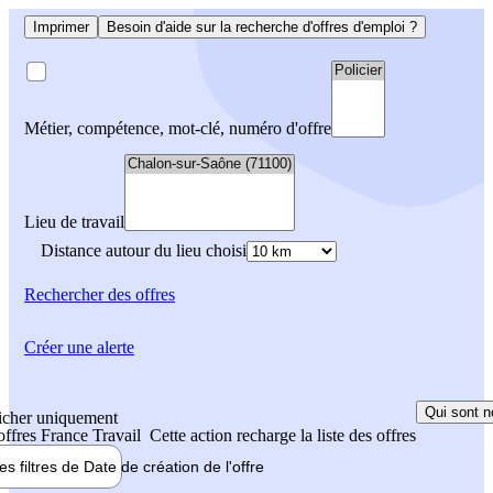
Imprimer
Besoin d'aide sur la recherche d'offres d'emploi ?
Métier, compétence, mot-clé, numéro d'offre
Lieu de travail
Distance autour du lieu choisi
Rechercher
des offres
Créer une alerte
Qui sont n
icher uniquement
 offres France Travail
Cette action recharge la liste des offres
les filtres de
Date de création
de l'offre