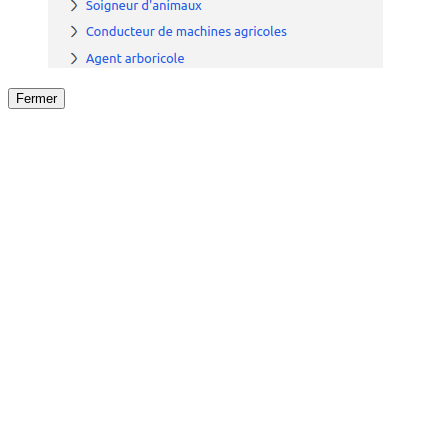
Fermer
Fermer
le détail de l'offre
/
Offre
sur
Offre précéden