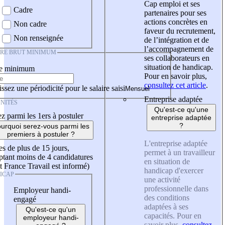
Cap emploi et ses
Cadre
partenaires pour ses
actions concrètes en
Non cadre
faveur du recrutement,
Non renseignée
de l’intégration et de
l’accompagnement de
IRE BRUT MINIMUM
ses collaborateurs en
situation de handicap.
re minimum
Pour en savoir plus,
consultez cet article
.
ssez une périodicité pour le salaire saisi
Entreprise adaptée
NITÉS
Qu'est-ce qu'une
z parmi les 1ers à postuler
entreprise adaptée
?
urquoi serez-vous parmi les
premiers à postuler ?
L'entreprise adaptée
es de plus de 15 jours,
permet à un travailleur
tant moins de 4 candidatures
en situation de
t France Travail est informé)
handicap d'exercer
ICAP
une activité
professionnelle dans
Employeur handi-
des conditions
engagé
adaptées à ses
Qu'est-ce qu'un
capacités. Pour en
employeur handi-
savoir plus,
consultez