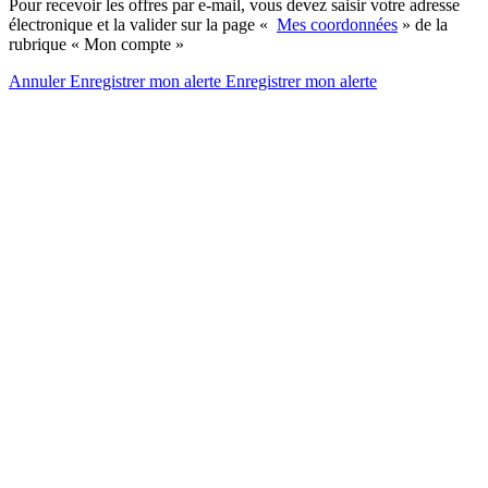
Pour recevoir les offres par e-mail, vous devez saisir votre adresse
électronique et la valider sur la page «
Mes coordonnées
» de la
rubrique « Mon compte »
Annuler
Enregistrer mon alerte
Enregistrer
mon alerte