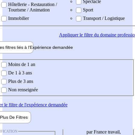
Spectacle
Hôtellerie - Restauration /
Tourisme / Animation
Sport
Immobilier
Transport / Logistique
Appliquer
le filtre du domaine professi
es filtres liés à l'
Expérience
demandée
ience demandée
Moins de 1 an
De 1 à 3 ans
Plus de 3 ans
Non renseignée
er
le filtre de l'expérience demandée
Plus De
Filtres
IFICATION
par France travail,