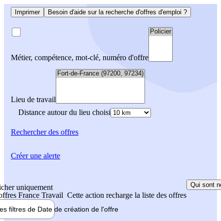
Imprimer
Besoin d'aide sur la recherche d'offres d'emploi ?
Métier, compétence, mot-clé, numéro d'offre
Lieu de travail
Distance autour du lieu choisi
Rechercher
des offres
Créer une alerte
Qui sont n
icher uniquement
 offres France Travail
Cette action recharge la liste des offres
les filtres de
Date de création
de l'offre