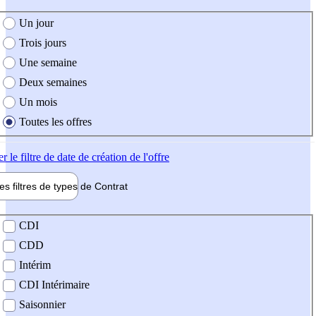
e création de l'offre
Un jour
Trois jours
Une semaine
Deux semaines
Un mois
Toutes les offres
er
le filtre de date de création de l'offre
les filtres de types de
Contrat
de contrat
CDI
CDD
Intérim
CDI Intérimaire
Saisonnier