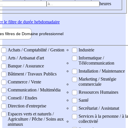
heures
er
le filtre de durée hebdomadaire
les filtres de
Domaine pro
fessionnel
ne professionel
Achats / Comptabilité / Gestion
Industrie
Arts / Artisanat d'art
Informatique /
Télécommunication
Banque / Assurance
Installation / Maintenance
Bâtiment / Travaux Publics
Marketing / Stratégie
Commerce / Vente
commerciale
Communication / Multimédia
Ressources Humaines
Conseil / Etudes
Santé
Direction d'entreprise
Secrétariat / Assistanat
Espaces verts et naturels /
Services à la personne / à l
Agriculture / Pêche / Soins aux
collectivité
animaux