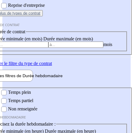
Reprise d'entreprise
plus
de types de contrat
 DE CONTRAT
ée de contrat
ée minimale (en mois)
Durée maximale (en mois)
mois
er
le filtre du type de contrat
les filtres de
Durée hebdo
madaire
 hebdomadaire
Temps plein
Temps partiel
Non renseignée
 HEBDOMADAIRE
cisez la durée hebdomadaire :
ée minimale (en heure)
Durée maximale (en heure)