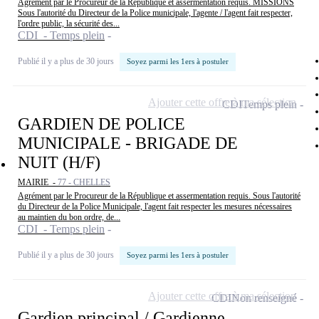
Agrément par le Procureur de la République et assermentation requis. MISSIONS
Sous l'autorité du Directeur de la Police municipale, l'agente / l'agent fait respecter,
l'ordre public, la sécurité des...
CDI - Temps plein
Publié il y a plus de 30 jours
Soyez parmi les 1ers à postuler
Ajouter cette offre à ma sélection
CDI
Temps plein
GARDIEN DE POLICE
MUNICIPALE - BRIGADE DE
NUIT (H/F)
MAIRIE -
77 - CHELLES
Agrément par le Procureur de la République et assermentation requis. Sous l'autorité
du Directeur de la Police Municipale, l'agent fait respecter les mesures nécessaires
au maintien du bon ordre, de...
CDI - Temps plein
Publié il y a plus de 30 jours
Soyez parmi les 1ers à postuler
Ajouter cette offre à ma sélection
CDI
Non renseigné
Gardien principal / Gardienne