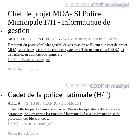
Ajouter cette offre à ma sélection
CDI
Non renseigné
Chef de projet MOA- SI Police
Municipale F/H - Informatique de
gestion
MINISTERE DE L'INTERIEUR -
75 - PARIS 8E ARRONDISSEMENT
Descriptif du poste:\n\nCadre général de vos missions\nEn tant que chef de projet
MOA, vous ferez partie du bureau des systèmes d'information de la DEPSA, et
travaillerez au quotidien de manière...
CDI - Non renseigné
Publié il y a 12 jours
Ajouter cette offre à ma sélection
CDD
Non renseigné
Cadet de la police nationale (H/F)
ADESA -
75 - PARIS 4E ARRONDISSEMENT
Offre collectée par La bonne alternance : Réalise les opérations d'assistance à
personnes, de lutte contre les troubles à la tranquillité et à l'ordre public, et de
protection des biens et des...
CDD - Non renseigné
Publié il y a 23 jours