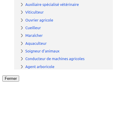
Fermer
Fermer
le détail de l'offre
/
Offre
sur
Offre précéden