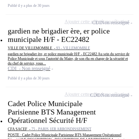
Publié il y a plus de 30 jours
Ajouter cette offre à ma sélection
CDI
Non renseigné
gardien ne brigadier ère, er police
municipale H/F - EC22482
VILLE DE VILLEMOMBLE -
93 - VILLEMOMBLE
gardien ne brigadier ère, er police municipale H/F - EC22482 Au sein du service de
Police Municipale et sous l'autorité du Maire, de son élu en charge de la sécurité et
du chef de service, vous...
CDI - Non renseigné
Publié il y a plus de 30 jours
Ajouter cette offre à ma sélection
CDD
Non renseigné
Cadet Police Municipale
Parisienne BTS Management
Opérationnel Sécurité H/F
CFA SACEF -
75 - PARIS 1ER ARRONDISSEMENT
POSTE : Cadet Police Municipale Parisienne BTS Management Opérationnel