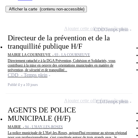
Afficher la carte
(contenu non-accessible)
Ajouter cette offre à ma sélection
CDD
Temps plein
Directeur de la prévention et de la
tranquillité publique H/F
MAIRIE LA COURNEUVE -
93 - LA COURNEUVE
Directement rattaché.e à la DGA Prévention, Cohésion et Solidarités, vous
contribuez à la mise en oeuvre des orientations municipales en matière de
prévention, de sécurité et de tranquillité...
CDD - Temps plein
Publié il y a 10 jours
Ajouter cette offre à ma sélection
CDI
Temps plein
AGENTS DE POLICE
MUNICIPALE (H/F)
MAIRIE -
94 - L'HAY-LES-ROSES
La police municipale de L'Haÿ-les-Roses, aujourd'hui reconnue au niveau régional
pour son professionnalisme, s'est constituée autour de trois grands axes : le