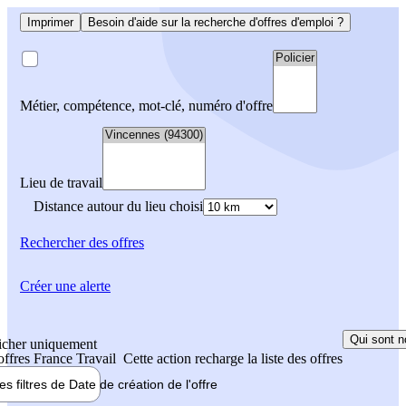
Imprimer
Besoin d'aide sur la recherche d'offres d'emploi ?
Métier, compétence, mot-clé, numéro d'offre
Lieu de travail
Distance autour du lieu choisi
Rechercher
des offres
Créer une alerte
Qui sont n
icher uniquement
 offres France Travail
Cette action recharge la liste des offres
les filtres de
Date de création
de l'offre