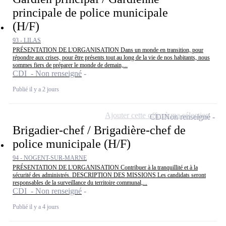
principale de police municipale
(H/F)
93 - LILAS
PRÉSENTATION DE L'ORGANISATION Dans un monde en transition, pour
répondre aux crises, pour être présents tout au long de la vie de nos habitants, nous
sommes fiers de préparer le monde de demain,...
CDI - Non renseigné
Publié il y a 2 jours
Ajouter cette offre à ma sélection
CDI
Non renseigné
Brigadier-chef / Brigadière-chef de
police municipale (H/F)
94 - NOGENT-SUR-MARNE
PRÉSENTATION DE L'ORGANISATION Contribuer à la tranquillité et à la
sécurité des administrés. DESCRIPTION DES MISSIONS Les candidats seront
responsables de la surveillance du territoire communal,...
CDI - Non renseigné
Publié il y a 4 jours