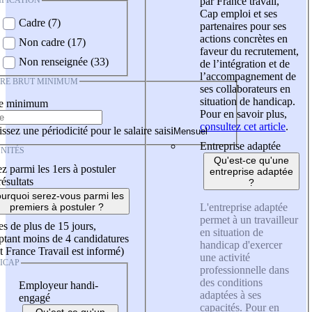
IFICATION
par France travail,
Cap emploi et ses
Cadre (7)
partenaires pour ses
actions concrètes en
Non cadre (17)
faveur du recrutement,
Non renseignée (33)
de l’intégration et de
l’accompagnement de
IRE BRUT MINIMUM
ses collaborateurs en
situation de handicap.
re minimum
Pour en savoir plus,
consultez cet article
.
ssez une périodicité pour le salaire saisi
Entreprise adaptée
NITÉS
Qu'est-ce qu'une
z parmi les 1ers à postuler
entreprise adaptée
résultats
?
urquoi serez-vous parmi les
L'entreprise adaptée
premiers à postuler ?
permet à un travailleur
es de plus de 15 jours,
en situation de
tant moins de 4 candidatures
handicap d'exercer
t France Travail est informé)
une activité
ICAP
professionnelle dans
des conditions
Employeur handi-
adaptées à ses
engagé
capacités. Pour en
Qu'est-ce qu'un