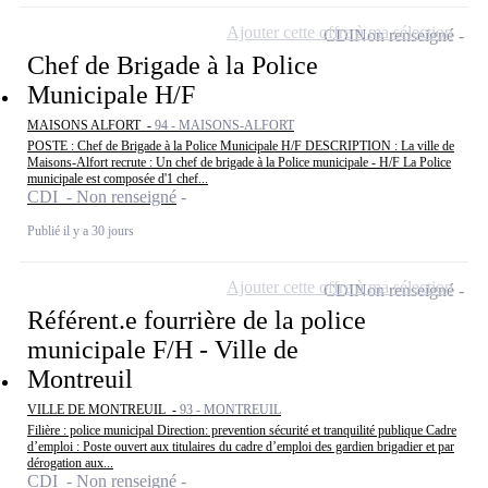
Ajouter cette offre à ma sélection
CDI
Non renseigné
Chef de Brigade à la Police
Municipale H/F
MAISONS ALFORT -
94 - MAISONS-ALFORT
POSTE : Chef de Brigade à la Police Municipale H/F DESCRIPTION : La ville de
Maisons-Alfort recrute : Un chef de brigade à la Police municipale - H/F La Police
municipale est composée d'1 chef...
CDI - Non renseigné
Publié il y a 30 jours
Ajouter cette offre à ma sélection
CDI
Non renseigné
Référent.e fourrière de la police
municipale F/H - Ville de
Montreuil
VILLE DE MONTREUIL -
93 - MONTREUIL
Filière : police municipal Direction: prevention sécurité et tranquilité publique Cadre
d’emploi : Poste ouvert aux titulaires du cadre d’emploi des gardien brigadier et par
dérogation aux...
CDI - Non renseigné