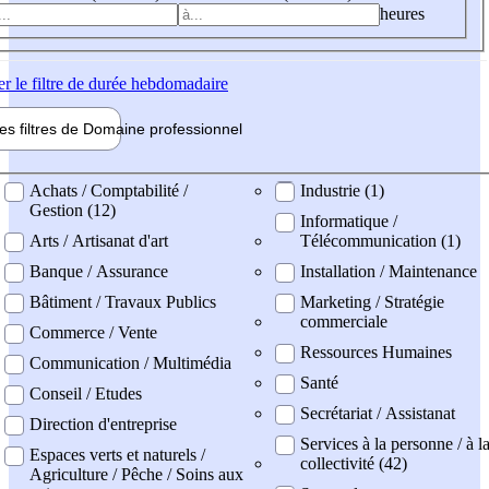
heures
er
le filtre de durée hebdomadaire
les filtres de
Domaine pro
fessionnel
ne professionel
Achats / Comptabilité /
Industrie (1)
Gestion (12)
Informatique /
Arts / Artisanat d'art
Télécommunication (1)
Banque / Assurance
Installation / Maintenance
Bâtiment / Travaux Publics
Marketing / Stratégie
commerciale
Commerce / Vente
Ressources Humaines
Communication / Multimédia
Santé
Conseil / Etudes
Secrétariat / Assistanat
Direction d'entreprise
Services à la personne / à l
Espaces verts et naturels /
collectivité (42)
Agriculture / Pêche / Soins aux