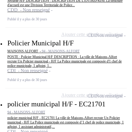
Sécurité H/F DESCRIPTION : DESCRIPTION DE L'ENTREPRISE La structure
d'accueil est une Division Territoriale de Police...
CDD - Non renseigné
Publié il y a plus de 30 jours
Ajouter cette offre à ma sélection
CDI
Non renseigné
Policier Municipal H/F
MAISONS ALFORT -
94 - MAISONS-ALFORT
POSTE : Policier Municipal H/F DESCRIPTION : La ville de Maisons-Alfort
recrute Un Policier municipal - H/F La Police municipale est composée d'1 chef de
police municipale, 1 adjoint, 1...
CDI - Non renseigné
Publié il y a plus de 30 jours
Ajouter cette offre à ma sélection
CDI
Non renseigné
policier municipal H/F - EC21701
94 - MAISONS-ALFORT
policier municipal H/F - EC21701 La ville de Maisons-Alfort recrute Un Policier
municipal - H/F La Police municipale est composée d’1 chef de police municipale, 1
adjoint, 1 assistant administratif,...
CDI - Non renseigné