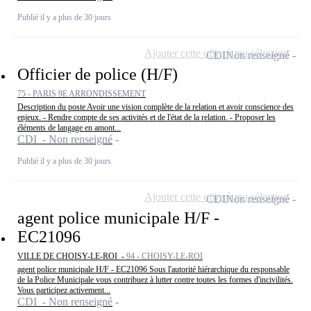
Publié il y a plus de 30 jours
Ajouter cette offre à ma sélection
CDI
Non renseigné
Officier de police (H/F)
75 - PARIS 9E ARRONDISSEMENT
Description du poste Avoir une vision complète de la relation et avoir conscience des
enjeux. - Rendre compte de ses activités et de l'état de la relation. - Proposer les
éléments de langage en amont...
CDI - Non renseigné
Publié il y a plus de 30 jours
Ajouter cette offre à ma sélection
CDI
Non renseigné
agent police municipale H/F -
EC21096
VILLE DE CHOISY-LE-ROI -
94 - CHOISY-LE-ROI
agent police municipale H/F - EC21096 Sous l'autorité hiérarchique du responsable
de la Police Municipale vous contribuez à lutter contre toutes les formes d'incivilités.
Vous participez activement...
CDI - Non renseigné