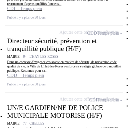
recrutement d'agents qualifiés (anciens...
CDI - Temps plein
Publié il y a plus de 30 jours
Ajouter cette offre à ma sélection
CDD
Temps plein
Directeur sécurité, prévention et
tranquillité publique (H/F)
MAIRIE -
94 - L'HAY-LES-ROSES
Dans un contexte d'exigence croissante en matière de sécurité, de prévention et de
qualité de vie, la Ville de L'Haÿ-les-Roses renforce sa stratégie globale de tranquillité
publique. Reconnue pour sa...
CDD - Temps plein
Publié il y a plus de 30 jours
Ajouter cette offre à ma sélection
CDI
Temps plein
UN/E GARDIEN/NE DE POLICE
MUNICIPALE MOTORISE (H/F)
MAIRIE -
77 - CHELLES