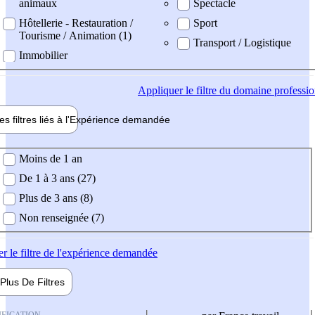
animaux
Spectacle
Hôtellerie - Restauration /
Sport
Tourisme / Animation (1)
Transport / Logistique
Immobilier
Appliquer
le filtre du domaine professi
es filtres liés à l'
Expérience
demandée
ience demandée
Moins de 1 an
De 1 à 3 ans (27)
Plus de 3 ans (8)
Non renseignée (7)
er
le filtre de l'expérience demandée
Plus De
Filtres