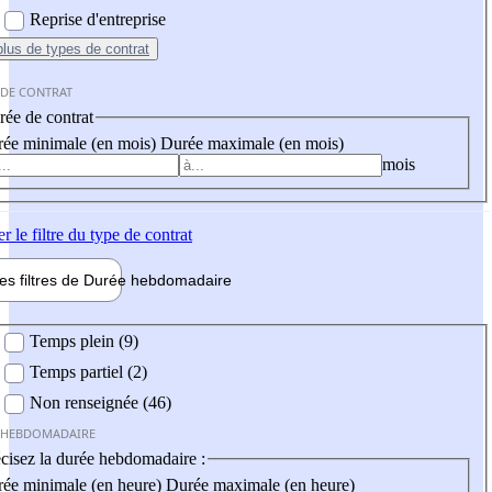
Reprise d'entreprise
plus
de types de contrat
 DE CONTRAT
ée de contrat
ée minimale (en mois)
Durée maximale (en mois)
mois
er
le filtre du type de contrat
les filtres de
Durée hebdo
madaire
 hebdomadaire
Temps plein (9)
Temps partiel (2)
Non renseignée (46)
 HEBDOMADAIRE
cisez la durée hebdomadaire :
ée minimale (en heure)
Durée maximale (en heure)