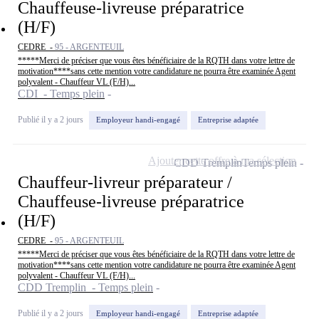
Chauffeuse-livreuse préparatrice
(H/F)
CEDRE -
95 - ARGENTEUIL
*****Merci de préciser que vous êtes bénéficiaire de la RQTH dans votre lettre de
motivation****sans cette mention votre candidature ne pourra être examinée Agent
polyvalent - Chauffeur VL (F/H)...
CDI - Temps plein
Publié il y a 2 jours
Employeur handi-engagé
Entreprise adaptée
Ajouter cette offre à ma sélection
CDD Tremplin
Temps plein
Chauffeur-livreur préparateur /
Chauffeuse-livreuse préparatrice
(H/F)
CEDRE -
95 - ARGENTEUIL
*****Merci de préciser que vous êtes bénéficiaire de la RQTH dans votre lettre de
motivation****sans cette mention votre candidature ne pourra être examinée Agent
polyvalent - Chauffeur VL (F/H)...
CDD Tremplin - Temps plein
Publié il y a 2 jours
Employeur handi-engagé
Entreprise adaptée