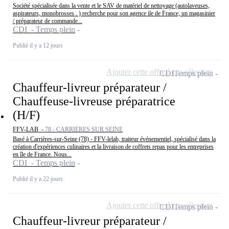
Société spécialisée dans la vente et le SAV de matériel de nettoyage (autolaveuses,
aspirateurs, monobrosses . ) recherche pour son agence ile de France, un magasinier
/ préparateur de commande...
CDI - Temps plein
Publié il y a 12 jours
Ajouter cette offre à ma sélection
CDI
Temps plein
Chauffeur-livreur préparateur /
Chauffeuse-livreuse préparatrice
(H/F)
FFV-LAB -
78 - CARRIERES SUR SEINE
Basé à Carrières-sur-Seine (78) - FFV-lelab, traiteur événementiel, spécialisé dans la
création d'expériences culinaires et la livraison de coffrets repas pour les entreprises
en île de France. Nous...
CDI - Temps plein
Publié il y a 22 jours
Ajouter cette offre à ma sélection
CDI
Temps plein
Chauffeur-livreur préparateur /