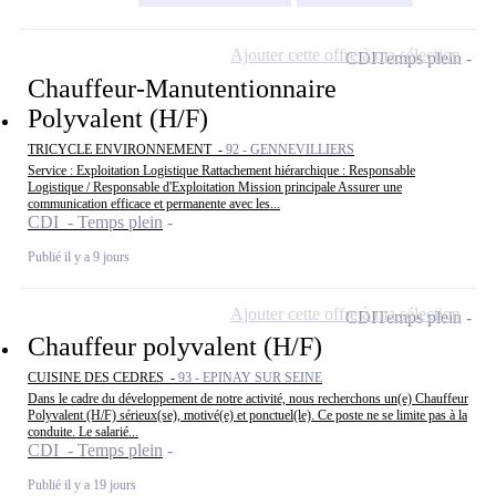
Ajouter cette offre à ma sélection
CDI
Temps plein
Chauffeur-Manutentionnaire
Polyvalent (H/F)
TRICYCLE ENVIRONNEMENT -
92 - GENNEVILLIERS
Service : Exploitation Logistique Rattachement hiérarchique : Responsable
Logistique / Responsable d'Exploitation Mission principale Assurer une
communication efficace et permanente avec les...
CDI - Temps plein
Publié il y a 9 jours
Ajouter cette offre à ma sélection
CDI
Temps plein
Chauffeur polyvalent (H/F)
CUISINE DES CEDRES -
93 - EPINAY SUR SEINE
Dans le cadre du développement de notre activité, nous recherchons un(e) Chauffeur
Polyvalent (H/F) sérieux(se), motivé(e) et ponctuel(le). Ce poste ne se limite pas à la
conduite. Le salarié...
CDI - Temps plein
Publié il y a 19 jours