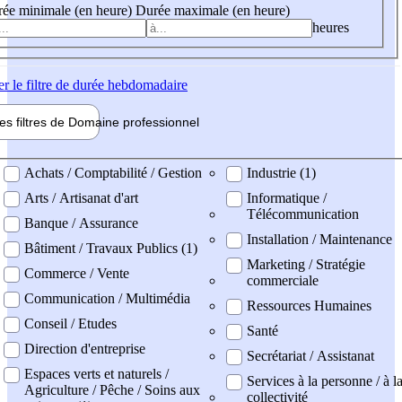
ée minimale (en heure)
Durée maximale (en heure)
heures
er
le filtre de durée hebdomadaire
les filtres de
Domaine pro
fessionnel
ne professionel
Achats / Comptabilité / Gestion
Industrie (1)
Arts / Artisanat d'art
Informatique /
Télécommunication
Banque / Assurance
Installation / Maintenance
Bâtiment / Travaux Publics (1)
Marketing / Stratégie
Commerce / Vente
commerciale
Communication / Multimédia
Ressources Humaines
Conseil / Etudes
Santé
Direction d'entreprise
Secrétariat / Assistanat
Espaces verts et naturels /
Services à la personne / à l
Agriculture / Pêche / Soins aux
collectivité