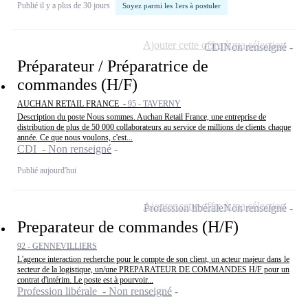
Publié il y a plus de 30 jours
Soyez parmi les 1ers à postuler
Ajouter cette offre à ma sélection
CDI
Non renseigné
Préparateur / Préparatrice de
commandes (H/F)
AUCHAN RETAIL FRANCE -
95 - TAVERNY
Description du poste Nous sommes. Auchan Retail France, une entreprise de
distribution de plus de 50 000 collaborateurs au service de millions de clients chaque
année. Ce que nous voulons, c'est...
CDI - Non renseigné
Publié aujourd'hui
Ajouter cette offre à ma sélection
Profession libérale
Non renseigné
Preparateur de commandes (H/F)
92 - GENNEVILLIERS
L'agence interaction recherche pour le compte de son client, un acteur majeur dans le
secteur de la logistique, un/une PREPARATEUR DE COMMANDES H/F pour un
contrat d'intérim. Le poste est à pourvoir...
Profession libérale - Non renseigné