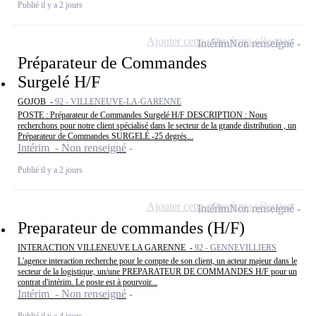
Publié il y a 2 jours
Ajouter cette offre à ma sélection
Intérim
Non renseigné
Préparateur de Commandes
Surgelé H/F
GOJOB -
92 - VILLENEUVE-LA-GARENNE
POSTE : Préparateur de Commandes Surgelé H/F DESCRIPTION : Nous
recherchons pour notre client spécialisé dans le secteur de la grande distribution , un
Préparateur de Commandes SURGELÉ -25 degrés...
Intérim - Non renseigné
Publié il y a 2 jours
Ajouter cette offre à ma sélection
Intérim
Non renseigné
Preparateur de commandes (H/F)
INTERACTION VILLENEUVE LA GARENNE -
92 - GENNEVILLIERS
L'agence interaction recherche pour le compte de son client, un acteur majeur dans le
secteur de la logistique, un/une PREPARATEUR DE COMMANDES H/F pour un
contrat d'intérim. Le poste est à pourvoir...
Intérim - Non renseigné
Publié il y a 4 jours