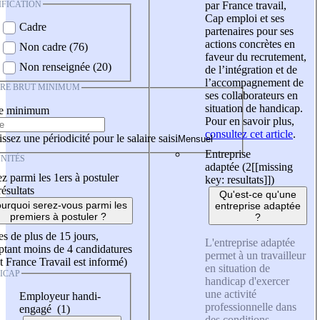
IFICATION
par France travail,
Cap emploi et ses
Cadre
partenaires pour ses
actions concrètes en
Non cadre (76)
faveur du recrutement,
Non renseignée (20)
de l’intégration et de
l’accompagnement de
IRE BRUT MINIMUM
ses collaborateurs en
situation de handicap.
re minimum
Pour en savoir plus,
consultez cet article
.
ssez une périodicité pour le salaire saisi
Entreprise
NITÉS
adaptée (2
[[missing
z parmi les 1ers à postuler
key: resultats]]
)
résultats
Qu'est-ce qu'une
urquoi serez-vous parmi les
entreprise adaptée
premiers à postuler ?
?
es de plus de 15 jours,
L'entreprise adaptée
tant moins de 4 candidatures
permet à un travailleur
t France Travail est informé)
en situation de
ICAP
handicap d'exercer
une activité
Employeur handi-
professionnelle dans
engagé (1)
des conditions