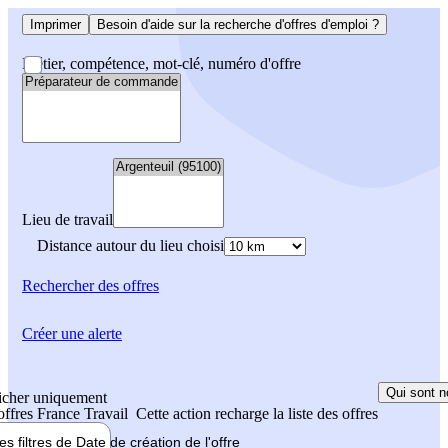
Imprimer
Besoin d'aide sur la recherche d'offres d'emploi ?
Métier, compétence, mot-clé, numéro d'offre
Lieu de travail
Distance autour du lieu choisi
Rechercher
des offres
Créer une alerte
Qui sont n
icher uniquement
 offres France Travail
Cette action recharge la liste des offres
les filtres de
Date de création
de l'offre