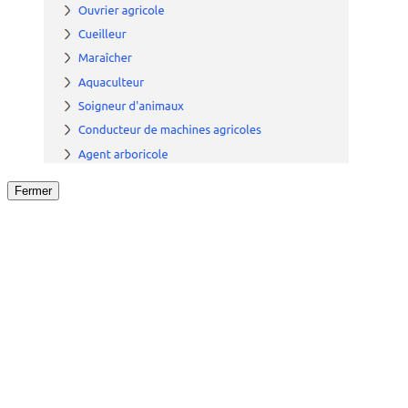
Fermer
Fermer
le détail de l'offre
/
Offre
sur
Offre précéden