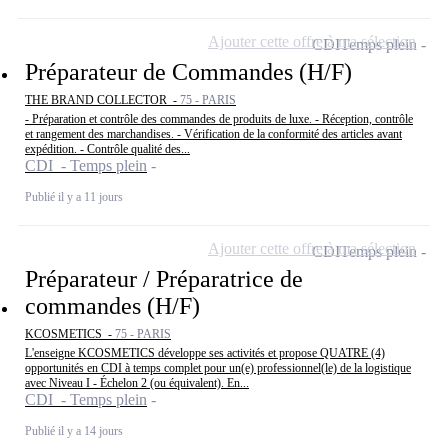
Ajouter cette offre à ma sélection
CDI
Temps plein
Préparateur de Commandes (H/F)
THE BRAND COLLECTOR -
75 - PARIS
- Préparation et contrôle des commandes de produits de luxe. - Réception, contrôle
et rangement des marchandises. - Vérification de la conformité des articles avant
expédition. - Contrôle qualité des...
CDI - Temps plein
Publié il y a 11 jours
Ajouter cette offre à ma sélection
CDI
Temps plein
Préparateur / Préparatrice de
commandes (H/F)
KCOSMETICS -
75 - PARIS
L'enseigne KCOSMETICS développe ses activités et propose QUATRE (4)
opportunités en CDI à temps complet pour un(e) professionnel(le) de la logistique
avec Niveau I - Échelon 2 (ou équivalent). En...
CDI - Temps plein
Publié il y a 14 jours