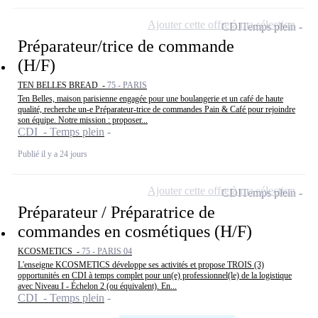
Ajouter cette offre à ma sélection
CDI
Temps plein
Préparateur/trice de commande
(H/F)
TEN BELLES BREAD -
75 - PARIS
Ten Belles, maison parisienne engagée pour une boulangerie et un café de haute
qualité, recherche un-e Préparateur-trice de commandes Pain & Café pour rejoindre
son équipe. Notre mission : proposer...
CDI - Temps plein
Publié il y a 24 jours
Ajouter cette offre à ma sélection
CDI
Temps plein
Préparateur / Préparatrice de
commandes en cosmétiques (H/F)
KCOSMETICS -
75 - PARIS 04
L'enseigne KCOSMETICS développe ses activités et propose TROIS (3)
opportunités en CDI à temps complet pour un(e) professionnel(le) de la logistique
avec Niveau I - Échelon 2 (ou équivalent). En...
CDI - Temps plein