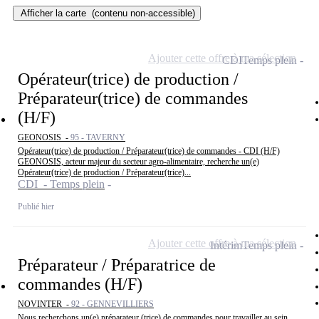
Afficher la carte
(contenu non-accessible)
Ajouter cette offre à ma sélection
CDI
Temps plein
Opérateur(trice) de production /
Préparateur(trice) de commandes
(H/F)
GEONOSIS -
95 - TAVERNY
Opérateur(trice) de production / Préparateur(trice) de commandes - CDI (H/F)
GEONOSIS, acteur majeur du secteur agro-alimentaire, recherche un(e)
Opérateur(trice) de production / Préparateur(trice)...
CDI - Temps plein
Publié hier
Ajouter cette offre à ma sélection
Intérim
Temps plein
Préparateur / Préparatrice de
commandes (H/F)
NOVINTER -
92 - GENNEVILLIERS
Nous recherchons un(e) préparateur (trice) de commandes pour travailler au sein