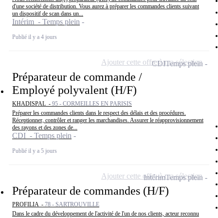
d'une société de distribution. Vous aurez à préparer les commandes clients suivant
un dispositif de scan dans un...
Intérim - Temps plein
Publié il y a 4 jours
Ajouter cette offre à ma sélection
CDI
Temps plein
Préparateur de commande /
Employé polyvalent (H/F)
KHADISPAL -
95 - CORMEILLES EN PARISIS
Préparer les commandes clients dans le respect des délais et des procédures.
Réceptionner, contrôler et ranger les marchandises. Assurer le réapprovisionnement
des rayons et des zones de...
CDI - Temps plein
Publié il y a 5 jours
Ajouter cette offre à ma sélection
Intérim
Temps plein
Préparateur de commandes (H/F)
PROFILIA -
78 - SARTROUVILLE
Dans le cadre du développement de l'activité de l'un de nos clients, acteur reconnu