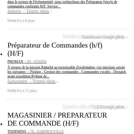
dans le secteur de l'évènementiel, nous recherchons des Préparateur (trice)s de
commandes confirmés H/F. Service...
Intérim - Temps plein
Publié il y a 8 jours
Ajouter cette offre à ma sélection
Saisonnier
Temps plein
Préparateur de Commandes (h/f)
(H/F)
PROMAN -
93 - STAINS
À propos de la mission Rattaché au responsable d'exploitation, vos missions seront
les suivantes : - Picking - Gestion des commandes - Commandes vocales - Dispatch
avant expedition Rythme de...
Saisonnier - Temps plein
Publié il y a 11 jours
Ajouter cette offre à ma sélection
CDI
Temps plein
MAGASINIER / PREPARATEUR
DE COMMANDE (H/F)
TODEMINS -
78 - SARTROUVILLE