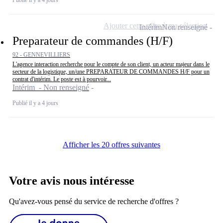
Ajouter cette offre à ma sélection
Intérim
Non renseigné
Preparateur de commandes (H/F)
92 - GENNEVILLIERS
L'agence interaction recherche pour le compte de son client, un acteur majeur dans le
secteur de la logistique, un/une PREPARATEUR DE COMMANDES H/F pour un
contrat d'intérim. Le poste est à pourvoir...
Intérim - Non renseigné
Publié il y a 4 jours
Afficher les 20 offres suivantes
Votre avis nous intéresse
Qu'avez-vous pensé du service de recherche d'offres ?