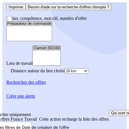
Imprimer
Besoin d'aide sur la recherche d'offres d'emploi ?
Métier, compétence, mot-clé, numéro d'offre
Lieu de travail
Distance autour du lieu choisi
Rechercher
des offres
Créer une alerte
Qui sont n
icher uniquement
 offres France Travail
Cette action recharge la liste des offres
les filtres de
Date de création
de l'offre