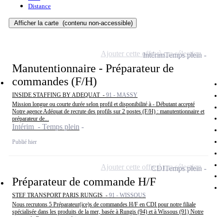
Distance
Afficher la carte
(contenu non-accessible)
Ajouter cette offre à ma sélection
Intérim
Temps plein
Manutentionnaire - Préparateur de
commandes (F/H)
INSIDE STAFFING BY ADEQUAT -
91 - MASSY
Mission longue ou courte durée selon profil et disponibilité à - Débutant accepté
Notre agence Adéquat de recrute des profils sur 2 postes (F/H) : manutentionnaire et
préparateur de...
Intérim - Temps plein
Publié hier
Ajouter cette offre à ma sélection
CDI
Temps plein
Préparateur de commande H/F
STEF TRANSPORT PARIS RUNGIS -
91 - WISSOUS
Nous recrutons 5 Préparateur(ice)s de commandes H/F en CDI pour notre filiale
spécialisée dans les produits de la mer, basée à Rungis (94) et à Wissous (91) Notre