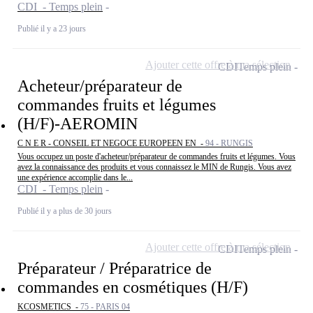
CDI - Temps plein
Publié il y a 23 jours
Ajouter cette offre à ma sélection
CDI
Temps plein
Acheteur/préparateur de
commandes fruits et légumes
(H/F)-AEROMIN
C N E R - CONSEIL ET NEGOCE EUROPEEN EN -
94 - RUNGIS
Vous occupez un poste d'acheteur/préparateur de commandes fruits et légumes. Vous
avez la connaissance des produits et vous connaissez le MIN de Rungis. Vous avez
une expérience accomplie dans le...
CDI - Temps plein
Publié il y a plus de 30 jours
Ajouter cette offre à ma sélection
CDI
Temps plein
Préparateur / Préparatrice de
commandes en cosmétiques (H/F)
KCOSMETICS -
75 - PARIS 04