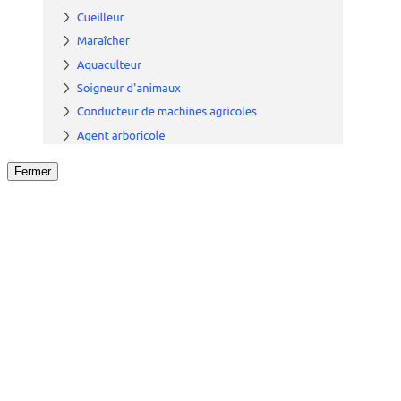
Fermer
Fermer
le détail de l'offre
/
Offre
sur
Offre précéden