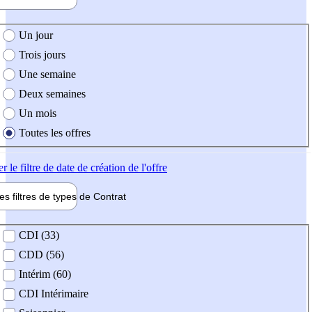
e création de l'offre
Un jour
Trois jours
Une semaine
Deux semaines
Un mois
Toutes les offres
er
le filtre de date de création de l'offre
les filtres de types de
Contrat
de contrat
CDI (33)
CDD (56)
Intérim (60)
CDI Intérimaire