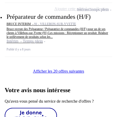
Ajouter cette offre à ma sélection
Intérim
Temps plein
Préparateur de commandes (H/F)
BRUCE INTERIM -
91 - VILLEBON-SUR-YVETTE
Bruce recrute des Préparateur / Préparatrice de commandes (H/F) pour un de ses
clients à Villebon-sur-Yvette (91) Les missions : Réceptionner un produit. Réaliser
le prélèvement de produits selon les...
Intérim - Temps plein
Publié il y a 8 jours
Afficher les 20 offres suivantes
Votre avis nous intéresse
Qu'avez-vous pensé du service de recherche d'offres ?