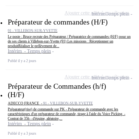
Ajouter cette offre à ma sélection
Intérim
Temps plein
Préparateur de commandes (H/F)
91 - VILLEBON-SUR-YVETTE
Le poste : Bruce recrute des Préparateur / Préparatrice de commandes (H/F) pour un
de ses clients à Villebon-sur-Yvette (91) Les missions : Réceptionner un
produitRéaliser le prélèvement de...
Intérim - Temps plein
Publié il y a 2 jours
Ajouter cette offre à ma sélection
Intérim
Temps plein
Préparateur de Commandes (h/f)
(H/F)
ADECCO FRANCE -
91 - VILLEBON-SUR-YVETTE
Préparateur(rise) de commande sur PK - Préparateur de commande avec les
caractéristiques d'un préparateur de commande, tirage à l'aide du Voice Picking. -
Contrat de 35h - d'équipe, aléatoire,...
Intérim - Temps plein
Publié il y a 3 jours