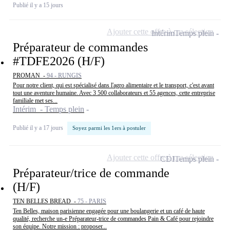
Publié il y a 15 jours
Ajouter cette offre à ma sélection
Intérim
Temps plein
Préparateur de commandes
#TDFE2026 (H/F)
PROMAN -
94 - RUNGIS
Pour notre client, qui est spécialisé dans l'agro alimentaire et le transport, c'est avant
tout une aventure humaine. Avec 3 500 collaborateurs et 55 agences, cette entreprise
familiale met ses...
Intérim - Temps plein
Publié il y a 17 jours
Soyez parmi les 1ers à postuler
Ajouter cette offre à ma sélection
CDI
Temps plein
Préparateur/trice de commande
(H/F)
TEN BELLES BREAD -
75 - PARIS
Ten Belles, maison parisienne engagée pour une boulangerie et un café de haute
qualité, recherche un-e Préparateur-trice de commandes Pain & Café pour rejoindre
son équipe. Notre mission : proposer...