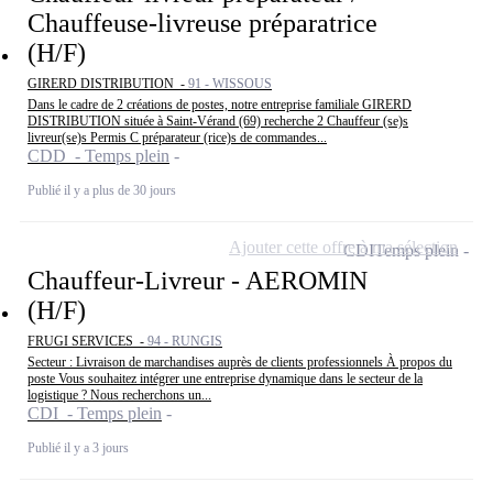
Chauffeuse-livreuse préparatrice
(H/F)
GIRERD DISTRIBUTION -
91 - WISSOUS
Dans le cadre de 2 créations de postes, notre entreprise familiale GIRERD
DISTRIBUTION située à Saint-Vérand (69) recherche 2 Chauffeur (se)s
livreur(se)s Permis C préparateur (rice)s de commandes...
CDD - Temps plein
Publié il y a plus de 30 jours
Ajouter cette offre à ma sélection
CDI
Temps plein
Chauffeur-Livreur - AEROMIN
(H/F)
FRUGI SERVICES -
94 - RUNGIS
Secteur : Livraison de marchandises auprès de clients professionnels À propos du
poste Vous souhaitez intégrer une entreprise dynamique dans le secteur de la
logistique ? Nous recherchons un...
CDI - Temps plein
Publié il y a 3 jours