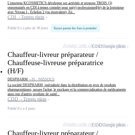
L'enseigne KCOSMETICS développe ses activités et propose TROIS (3)
opportunités en CDI à temps complet pour un(e) professionnel(le) de la logistique
avec Niveau I - Échelon 2 (ou équivalent). En...
CDI - Temps plein
Publié il y a plus de 30 jours
Soyez parmi les 1ers à postuler
Ajouter cette offre à ma sélection
CDD
Temps plein
Chauffeur-livreur préparateur /
Chauffeuse-livreuse préparatrice
(H/F)
DESPHARM -
91 - WISSOUS
La société DESPHARM, spécialisée dans la distribution en gros de produits
pharmaceutiques, assure l'achat, le stockage et la commercialisation de médicaments
ainsi que d'autres produits de santé...
CDD - Temps plein
Publié il y a 4 jours
Ajouter cette offre à ma sélection
CDD
Temps plein
Chauffeur-livreur préparateur /