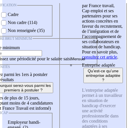
IFICATION
par France travail,
Cap emploi et ses
Cadre
partenaires pour ses
actions concrètes en
Non cadre (114)
faveur du recrutement,
Non renseignée (35)
de l’intégration et de
l’accompagnement de
IRE BRUT MINIMUM
ses collaborateurs en
situation de handicap.
re minimum
Pour en savoir plus,
consultez cet article
.
ssez une périodicité pour le salaire saisi
Entreprise adaptée
NITÉS
Qu'est-ce qu'une
z parmi les 1ers à postuler
entreprise adaptée
résultats
?
urquoi serez-vous parmi les
L'entreprise adaptée
premiers à postuler ?
permet à un travailleur
es de plus de 15 jours,
en situation de
tant moins de 4 candidatures
handicap d'exercer
t France Travail est informé)
une activité
ICAP
professionnelle dans
des conditions
Employeur handi-
adaptées à ses
engagé (2)