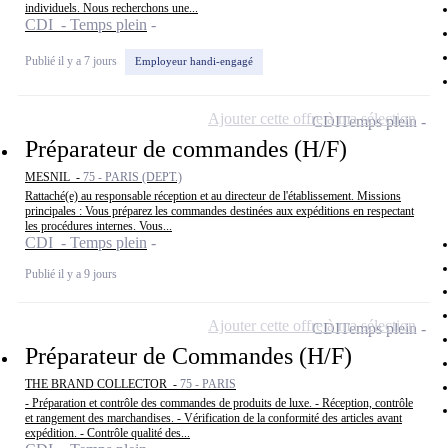
individuels. Nous recherchons une...
CDI - Temps plein
Publié il y a 7 jours
Employeur handi-engagé
Ajouter cette offre à ma sélection
CDI
Temps plein
Préparateur de commandes (H/F)
MESNIL -
75 - PARIS (DEPT.)
Rattaché(e) au responsable réception et au directeur de l'établissement. Missions
principales : Vous préparez les commandes destinées aux expéditions en respectant
les procédures internes. Vous...
CDI - Temps plein
Publié il y a 9 jours
Ajouter cette offre à ma sélection
CDI
Temps plein
Préparateur de Commandes (H/F)
THE BRAND COLLECTOR -
75 - PARIS
- Préparation et contrôle des commandes de produits de luxe. - Réception, contrôle
et rangement des marchandises. - Vérification de la conformité des articles avant
expédition. - Contrôle qualité des...