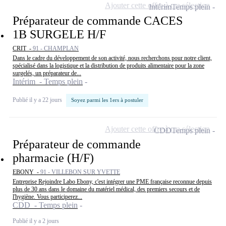
Ajouter cette offre à ma sélection
Intérim
Temps plein
Préparateur de commande CACES
1B SURGELE H/F
CRIT -
91 - CHAMPLAN
Dans le cadre du développement de son activité, nous recherchons pour notre client,
spécialisé dans la logistique et la distribution de produits alimentaire pour la zone
surgelés, un préparateur de...
Intérim - Temps plein
Publié il y a 22 jours
Soyez parmi les 1ers à postuler
Ajouter cette offre à ma sélection
CDD
Temps plein
Préparateur de commande
pharmacie (H/F)
EBONY -
91 - VILLEBON SUR YVETTE
Entreprise Rejoindre Labo Ebony, c'est intégrer une PME française reconnue depuis
plus de 30 ans dans le domaine du matériel médical, des premiers secours et de
l'hygiène. Vous participerez...
CDD - Temps plein
Publié il y a 2 jours