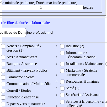
ée minimale (en heure)
Durée maximale (en heure)
heures
er
le filtre de durée hebdomadaire
les filtres de
Domaine pro
fessionnel
ne professionel
Achats / Comptabilité /
Industrie (2)
Gestion (1)
Informatique /
Arts / Artisanat d'art
Télécommunication
Banque / Assurance
Installation / Maintenance (
Bâtiment / Travaux Publics
Marketing / Stratégie
commerciale
Commerce / Vente
Ressources Humaines
Communication / Multimédia
Santé (1)
Conseil / Etudes
Secrétariat / Assistanat
Direction d'entreprise
Services à la personne / à l
Espaces verts et naturels /
collectivité