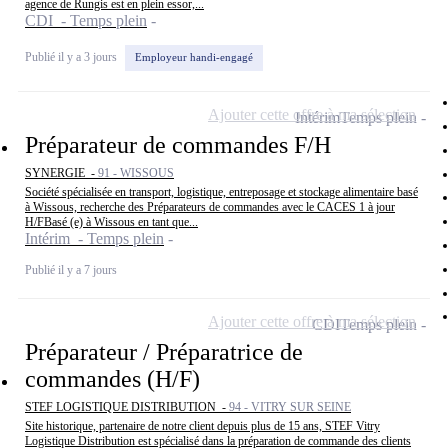
agence de Rungis est en plein essor,...
CDI - Temps plein
Publié il y a 3 jours
Employeur handi-engagé
Ajouter cette offre à ma sélection
Intérim
Temps plein
Préparateur de commandes F/H
SYNERGIE -
91 - WISSOUS
Société spécialisée en transport, logistique, entreposage et stockage alimentaire basé
à Wissous, recherche des Préparateurs de commandes avec le CACES 1 à jour
H/FBasé (e) à Wissous en tant que...
Intérim - Temps plein
Publié il y a 7 jours
Ajouter cette offre à ma sélection
CDI
Temps plein
Préparateur / Préparatrice de
commandes (H/F)
STEF LOGISTIQUE DISTRIBUTION -
94 - VITRY SUR SEINE
Site historique, partenaire de notre client depuis plus de 15 ans, STEF Vitry
Logistique Distribution est spécialisé dans la préparation de commande des clients