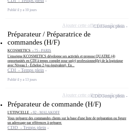
CDI - Temps plein
Publié il y a 10 jours
Ajouter cette offre à ma sélection
CDI
Temps plein
Préparateur / Préparatrice de
commandes (H/F)
KCOSMETICS -
75 - PARIS
L'enseigne KCOSMETICS développe ses activités et propose QUATRE (4)
opportunités en CDI à temps complet pour un(e) professionnel(le) de la logistique
avec Niveau I - Échelon 2 (ou équivalent). En...
CDI - Temps plein
Publié il y a 13 jours
Ajouter cette offre à ma sélection
CDD
Temps plein
Préparateur de commande (H/F)
L'ETINCELLE -
92 - MALAKOFF
Vous préparez des commandes clients sur la base d'une liste de préparation ou figure
un adressage par références à préparer.
CDD - Temps plein