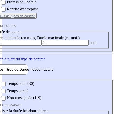
Profession libérale
Reprise d'entreprise
plus
de types de contrat
 DE CONTRAT
ée de contrat
ée minimale (en mois)
Durée maximale (en mois)
mois
er
le filtre du type de contrat
les filtres de
Durée hebdo
madaire
 hebdomadaire
Temps plein (30)
Temps partiel
Non renseignée (119)
 HEBDOMADAIRE
cisez la durée hebdomadaire :