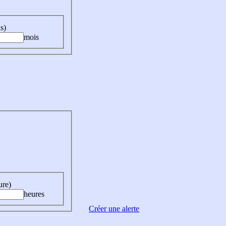
s)
mois
ure)
heures
Créer une alerte