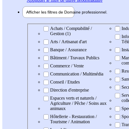
Appliquer
le filtre de durée hebdomadaire
Afficher les filtres de
Domaine pro
fessionnel
Domaine professionel
Achats / Comptabilité /
Indu
Gestion (1)
Info
Arts / Artisanat d'art
Tél
Banque / Assurance
Inst
Bâtiment / Travaux Publics
Mark
com
Commerce / Vente
Res
Communication / Multimédia
Sant
Conseil / Etudes
Secr
Direction d'entreprise
Serv
Espaces verts et naturels /
coll
Agriculture / Pêche / Soins aux
animaux
Spe
Hôtellerie - Restauration /
Spo
Tourisme / Animation
Tran