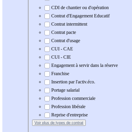
CDI de chantier ou d'opération
Contrat d'Engagement Educatif
Contrat intermittent
Contrat pacte
Contrat d'usage
CUI - CAE
CUI - CIE
Engagement à servir dans la réserve
Franchise
Insertion par l'activ.éco.
Portage salarial
Profession commerciale
Profession libérale
Reprise d'entreprise
Voir plus
de types de contrat