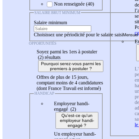
Non renseignée (40)
de
l
SALAIRE BRUT MINIMUM
se
si
Salaire minimum
Po
co
Choisissez une périodicité pour le salaire saisi
En
OPPORTUNITÉS
Soyez parmi les 1ers à postuler
(2)
résultats
Pourquoi serez-vous parmi les
L'
premiers à postuler ?
pe
Offres de plus de 15 jours,
en
comptant moins de 4 candidatures
ha
(dont France Travail est informé)
un
HANDICAP
pr
de
Employeur handi-
ad
engagé (2)
ca
Qu'est-ce qu'un
sa
employeur handi-
le
engagé ?
Un employeur handi-