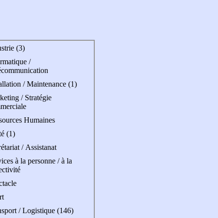
strie (3)
rmatique /
écommunication
allation / Maintenance (1)
eting / Stratégie
merciale
sources Humaines
é (1)
étariat / Assistanat
ices à la personne / à la
ectivité
ctacle
rt
sport / Logistique (146)