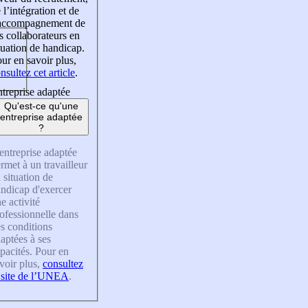
 l’intégration et de
’accompagnement de
s collaborateurs en
tuation de handicap.
ur en savoir plus,
nsultez cet article
.
treprise adaptée
Qu'est-ce qu'une
entreprise adaptée
?
entreprise adaptée
rmet à un travailleur
 situation de
ndicap d'exercer
e activité
ofessionnelle dans
s conditions
aptées à ses
pacités. Pour en
voir plus,
consultez
 site de l’UNEA
.