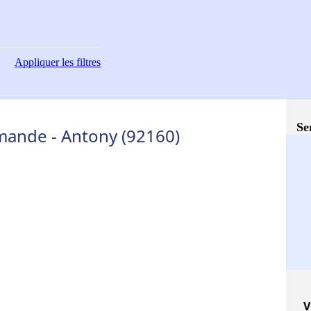
Appliquer
les filtres
Se
ande - Antony (92160)
V