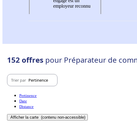
engagé est un
employeur reconnu
152 offres
pour Préparateur de comm
Trier par
Pertinence
Pertinence
Date
Distance
Afficher la carte
(contenu non-accessible)