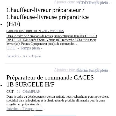
Ajouter cette offre à ma sélection
CDD
Temps plein
Chauffeur-livreur préparateur /
Chauffeuse-livreuse préparatrice
(H/F)
GIRERD DISTRIBUTION -
91 - WISSOUS
Dans le cadre de 2 créations de postes, notre entreprise familiale GIRERD
DISTRIBUTION située à Saint-Vérand (69) recherche 2 Chauffeur (se)s
livreur(se)s Permis C préparateur (rice)s de commandes...
CDD - Temps plein
Publié il y a plus de 30 jours
Ajouter cette offre à ma sélection
Intérim
Temps plein
Préparateur de commande CACES
1B SURGELE H/F
CRIT -
91 - CHAMPLAN
Dans le cadre du développement de son activité, nous recherchons pour notre client,
spécialisé dans la logistique et la distribution de produits alimentaire pour la zone
surgelés, un préparateur de...
Intérim - Temps plein