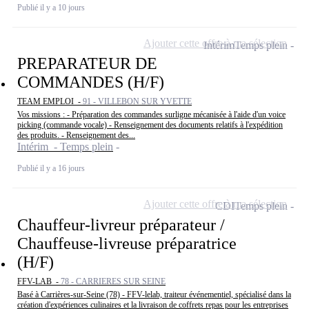
Publié il y a 10 jours
Ajouter cette offre à ma sélection
Intérim
Temps plein
PREPARATEUR DE
COMMANDES (H/F)
TEAM EMPLOI -
91 - VILLEBON SUR YVETTE
Vos missions : - Préparation des commandes surligne mécanisée à l'aide d'un voice
picking (commande vocale) - Renseignement des documents relatifs à l'expédition
des produits. - Renseignement des...
Intérim - Temps plein
Publié il y a 16 jours
Ajouter cette offre à ma sélection
CDI
Temps plein
Chauffeur-livreur préparateur /
Chauffeuse-livreuse préparatrice
(H/F)
FFV-LAB -
78 - CARRIERES SUR SEINE
Basé à Carrières-sur-Seine (78) - FFV-lelab, traiteur événementiel, spécialisé dans la
création d'expériences culinaires et la livraison de coffrets repas pour les entreprises