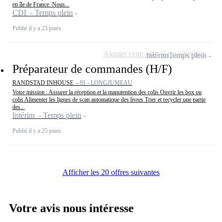
en île de France. Nous...
CDI - Temps plein
Publié il y a 23 jours
Ajouter cette offre à ma sélection
Intérim
Temps plein
Préparateur de commandes (H/F)
RANDSTAD INHOUSE -
91 - LONGJUMEAU
Votre mission : Assurer la réception et la manutention des colis Ouvrir les box ou
colis Alimenter les lignes de scan automatique des livres Trier et recycler une partie
des...
Intérim - Temps plein
Publié il y a 25 jours
Afficher les 20 offres suivantes
Votre avis nous intéresse