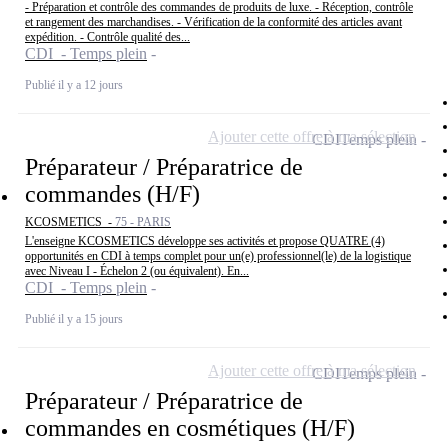
- Préparation et contrôle des commandes de produits de luxe. - Réception, contrôle
et rangement des marchandises. - Vérification de la conformité des articles avant
expédition. - Contrôle qualité des...
CDI - Temps plein
Publié il y a 12 jours
Ajouter cette offre à ma sélection
CDI
Temps plein
Préparateur / Préparatrice de
commandes (H/F)
KCOSMETICS -
75 - PARIS
L'enseigne KCOSMETICS développe ses activités et propose QUATRE (4)
opportunités en CDI à temps complet pour un(e) professionnel(le) de la logistique
avec Niveau I - Échelon 2 (ou équivalent). En...
CDI - Temps plein
Publié il y a 15 jours
Ajouter cette offre à ma sélection
CDI
Temps plein
Préparateur / Préparatrice de
commandes en cosmétiques (H/F)