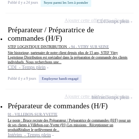
Publié il y a 24 jours
Soyez parmi les 1ers à postuler
Ajouter cette offre à ma sélection
CDI
Temps plein
Préparateur / Préparatrice de
commandes (H/F)
STEF LOGISTIQUE DISTRIBUTION -
94 - VITRY SUR SEINE
Site historique, partenaire de notre client depuis plus de 15 ans, STEF Vitry
Logistique Distribution est spécialisé dans la préparation de commande des clients
individuels. Nous recherchons une...
CDI - Temps plein
Publié il y a 9 jours
Employeur handi-engagé
Ajouter cette offre à ma sélection
Intérim
Temps plein
Préparateur de commandes (H/F)
91 - VILLEBON-SUR-YVETTE
Le poste : Bruce recrute des Préparateur / Préparatrice de commandes (H/F) pour un
de ses clients à Villebon-sur-Yvette (91) Les missions : Réceptionner un
produitRéaliser le prélèvement de...
Intérim - Temps plein