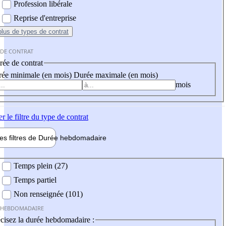
Profession libérale
Reprise d'entreprise
plus
de types de contrat
 DE CONTRAT
ée de contrat
ée minimale (en mois)
Durée maximale (en mois)
mois
er
le filtre du type de contrat
les filtres de
Durée hebdo
madaire
 hebdomadaire
Temps plein (27)
Temps partiel
Non renseignée (101)
 HEBDOMADAIRE
cisez la durée hebdomadaire :