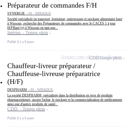
Préparateur de commandes F/H
SYNERGIE -
91 - WISSOUS
Société spécialisée en transport, logistique, entreposage et stockage alimentaire basé
à Wissous, recherche des Préparateurs de commandes avec le CACES 1 à jour
H/FBasé (e) à Wissous en tant que...
Intérim - Temps plein
Publié il y a 9 jours
Ajouter cette offre à ma sélection
CDD
Temps plein
Chauffeur-livreur préparateur /
Chauffeuse-livreuse préparatrice
(H/F)
DESPHARM -
91 - WISSOUS
La société DESPHARM, spécialisée dans la distribution en gros de produits
pharmaceutiques, assure l'achat, le stockage et la commercialisation de médicaments
ainsi que d'autres produits de santé...
CDD - Temps plein
Publié il y a 6 jours