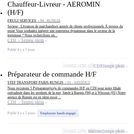
Chauffeur-Livreur - AEROMIN
(H/F)
FRUGI SERVICES -
94 - RUNGIS
Secteur : Livraison de marchandises auprès de clients professionnels À propos du
poste Vous souhaitez intégrer une entreprise dynamique dans le secteur de la
logistique ? Nous recherchons un...
CDI - Temps plein
Publié il y a 5 jours
Ajouter cette offre à ma sélection
CDI
Temps plein
Préparateur de commande H/F
STEF TRANSPORT PARIS RUNGIS -
91 - WISSOUS
Nous recrutons 5 Préparateur(ice)s de commandes H/F en CDI pour notre filiale
spécialisée dans les produits de la mer, basée à Rungis (94) et à Wissous (91) Notre
agence de Rungis est en plein essor,...
CDI - Temps plein
Publié il y a 5 jours
Employeur handi-engagé
Ajouter cette offre à ma sélection
Intérim
Temps plein