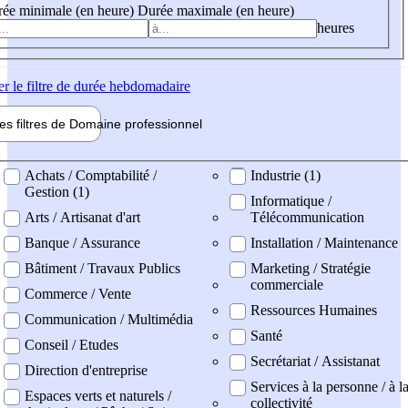
ée minimale (en heure)
Durée maximale (en heure)
heures
er
le filtre de durée hebdomadaire
les filtres de
Domaine pro
fessionnel
ne professionel
Achats / Comptabilité /
Industrie (1)
Gestion (1)
Informatique /
Arts / Artisanat d'art
Télécommunication
Banque / Assurance
Installation / Maintenance
Bâtiment / Travaux Publics
Marketing / Stratégie
commerciale
Commerce / Vente
Ressources Humaines
Communication / Multimédia
Santé
Conseil / Etudes
Secrétariat / Assistanat
Direction d'entreprise
Services à la personne / à l
Espaces verts et naturels /
collectivité