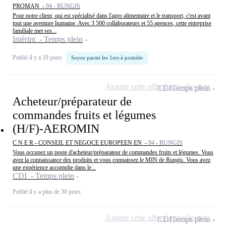
PROMAN -
94 - RUNGIS
Pour notre client, qui est spécialisé dans l'agro alimentaire et le transport, c'est avant
tout une aventure humaine. Avec 3 500 collaborateurs et 55 agences, cette entreprise
familiale met ses...
Intérim - Temps plein
Publié il y a 19 jours
Soyez parmi les 1ers à postuler
Ajouter cette offre à ma sélection
CDI
Temps plein
Acheteur/préparateur de
commandes fruits et légumes
(H/F)-AEROMIN
C N E R - CONSEIL ET NEGOCE EUROPEEN EN -
94 - RUNGIS
Vous occupez un poste d'acheteur/préparateur de commandes fruits et légumes. Vous
avez la connaissance des produits et vous connaissez le MIN de Rungis. Vous avez
une expérience accomplie dans le...
CDI - Temps plein
Publié il y a plus de 30 jours
Ajouter cette offre à ma sélection
CDI
Temps plein