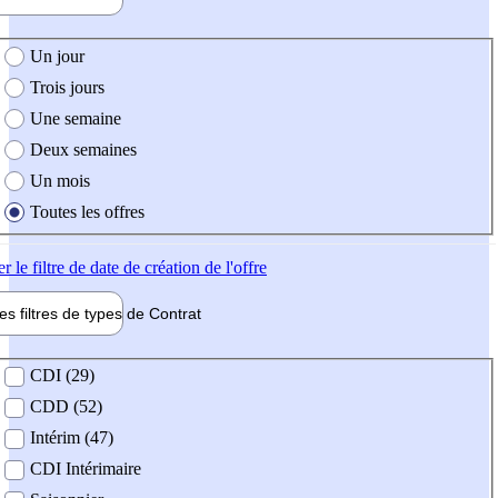
e création de l'offre
Un jour
Trois jours
Une semaine
Deux semaines
Un mois
Toutes les offres
er
le filtre de date de création de l'offre
les filtres de types de
Contrat
de contrat
CDI (29)
CDD (52)
Intérim (47)
CDI Intérimaire