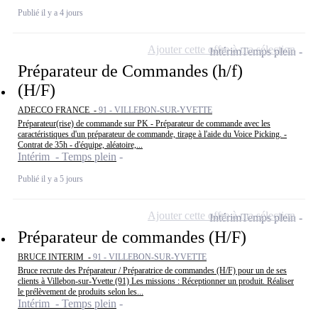
Publié il y a 4 jours
Ajouter cette offre à ma sélection
Intérim
Temps plein
Préparateur de Commandes (h/f)
(H/F)
ADECCO FRANCE -
91 - VILLEBON-SUR-YVETTE
Préparateur(rise) de commande sur PK - Préparateur de commande avec les
caractéristiques d'un préparateur de commande, tirage à l'aide du Voice Picking. -
Contrat de 35h - d'équipe, aléatoire,...
Intérim - Temps plein
Publié il y a 5 jours
Ajouter cette offre à ma sélection
Intérim
Temps plein
Préparateur de commandes (H/F)
BRUCE INTERIM -
91 - VILLEBON-SUR-YVETTE
Bruce recrute des Préparateur / Préparatrice de commandes (H/F) pour un de ses
clients à Villebon-sur-Yvette (91) Les missions : Réceptionner un produit. Réaliser
le prélèvement de produits selon les...
Intérim - Temps plein