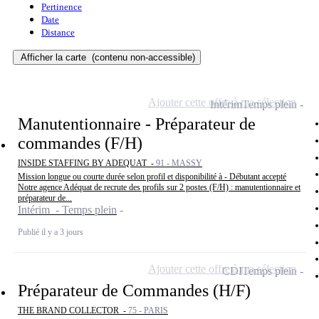
Pertinence
Date
Distance
Afficher la carte
(contenu non-accessible)
Ajouter cette offre à ma sélection
Intérim
Temps plein
Manutentionnaire - Préparateur de
commandes (F/H)
INSIDE STAFFING BY ADEQUAT -
91 - MASSY
Mission longue ou courte durée selon profil et disponibilité à - Débutant accepté
Notre agence Adéquat de recrute des profils sur 2 postes (F/H) : manutentionnaire et
préparateur de...
Intérim - Temps plein
Publié il y a 3 jours
Ajouter cette offre à ma sélection
CDI
Temps plein
Préparateur de Commandes (H/F)
THE BRAND COLLECTOR -
75 - PARIS