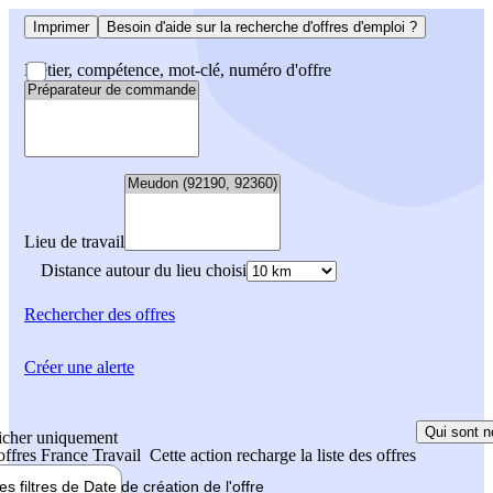
Imprimer
Besoin d'aide sur la recherche d'offres d'emploi ?
Métier, compétence, mot-clé, numéro d'offre
Lieu de travail
Distance autour du lieu choisi
Rechercher
des offres
Créer une alerte
Qui sont n
icher uniquement
 offres France Travail
Cette action recharge la liste des offres
les filtres de
Date de création
de l'offre