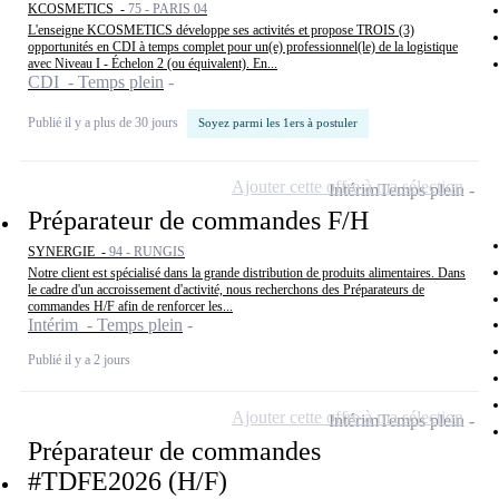
KCOSMETICS -
75 - PARIS 04
L'enseigne KCOSMETICS développe ses activités et propose TROIS (3)
opportunités en CDI à temps complet pour un(e) professionnel(le) de la logistique
avec Niveau I - Échelon 2 (ou équivalent). En...
CDI - Temps plein
Publié il y a plus de 30 jours
Soyez parmi les 1ers à postuler
Ajouter cette offre à ma sélection
Intérim
Temps plein
Préparateur de commandes F/H
SYNERGIE -
94 - RUNGIS
Notre client est spécialisé dans la grande distribution de produits alimentaires. Dans
le cadre d'un accroissement d'activité, nous recherchons des Préparateurs de
commandes H/F afin de renforcer les...
Intérim - Temps plein
Publié il y a 2 jours
Ajouter cette offre à ma sélection
Intérim
Temps plein
Préparateur de commandes
#TDFE2026 (H/F)