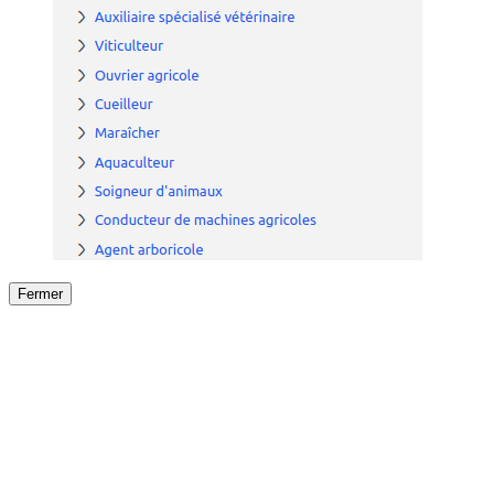
Fermer
Fermer
le détail de l'offre
/
Offre
sur
Offre précéden