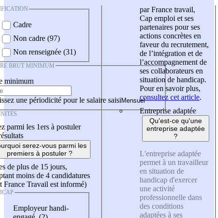
IFICATION
par France travail,
Cap emploi et ses
Cadre
partenaires pour ses
actions concrètes en
Non cadre (97)
faveur du recrutement,
Non renseignée (31)
de l’intégration et de
l’accompagnement de
IRE BRUT MINIMUM
ses collaborateurs en
situation de handicap.
re minimum
Pour en savoir plus,
consultez cet article
.
ssez une périodicité pour le salaire saisi
Entreprise adaptée
NITÉS
Qu'est-ce qu'une
z parmi les 1ers à postuler
entreprise adaptée
résultats
?
urquoi serez-vous parmi les
L'entreprise adaptée
premiers à postuler ?
permet à un travailleur
es de plus de 15 jours,
en situation de
tant moins de 4 candidatures
handicap d'exercer
t France Travail est informé)
une activité
ICAP
professionnelle dans
des conditions
Employeur handi-
adaptées à ses
engagé (2)