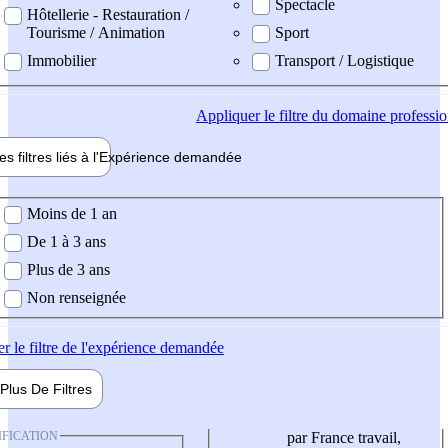
Spectacle
Hôtellerie - Restauration /
Tourisme / Animation
Sport
Immobilier
Transport / Logistique
Appliquer
le filtre du domaine professi
es filtres liés à l'
Expérience
demandée
ience demandée
Moins de 1 an
De 1 à 3 ans
Plus de 3 ans
Non renseignée
er
le filtre de l'expérience demandée
Plus De
Filtres
IFICATION
par France travail,