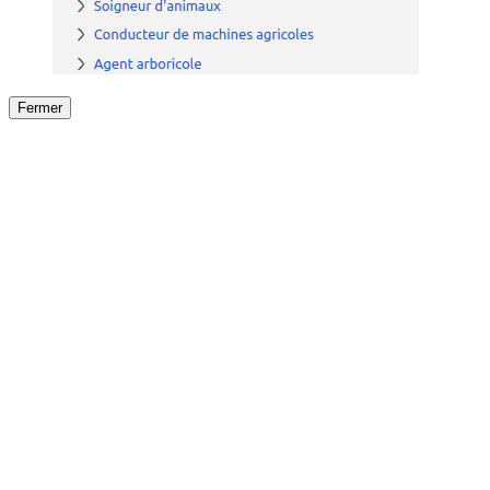
Fermer
Fermer
le détail de l'offre
/
Offre
sur
Offre précéden