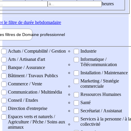
heures
er
le filtre de durée hebdomadaire
les filtres de
Domaine pro
fessionnel
ne professionel
Achats / Comptabilité / Gestion
Industrie
Arts / Artisanat d'art
Informatique /
Télécommunication
Banque / Assurance
Installation / Maintenance
Bâtiment / Travaux Publics
Marketing / Stratégie
Commerce / Vente
commerciale
Communication / Multimédia
Ressources Humaines
Conseil / Etudes
Santé
Direction d'entreprise
Secrétariat / Assistanat
Espaces verts et naturels /
Services à la personne / à l
Agriculture / Pêche / Soins aux
collectivité
animaux