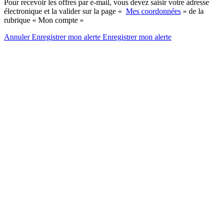
Pour recevoir les offres par e-mail, vous devez saisir votre adresse
électronique et la valider sur la page «
Mes coordonnées
» de la
rubrique « Mon compte »
Annuler
Enregistrer mon alerte
Enregistrer
mon alerte