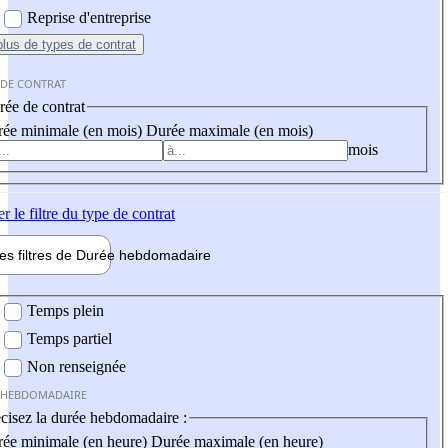
Reprise d'entreprise
plus
de types de contrat
 DE CONTRAT
ée de contrat
ée minimale (en mois)
Durée maximale (en mois)
mois
er
le filtre du type de contrat
les filtres de
Durée hebdo
madaire
 hebdomadaire
Temps plein
Temps partiel
Non renseignée
 HEBDOMADAIRE
cisez la durée hebdomadaire :
ée minimale (en heure)
Durée maximale (en heure)