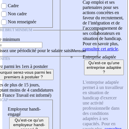
Cap emploi et ses
Cadre
partenaires pour ses
actions concrètes en
Non cadre
faveur du recrutement,
Non renseignée
de l’intégration et de
l’accompagnement de
IRE BRUT MINIMUM
ses collaborateurs en
situation de handicap.
re minimum
Pour en savoir plus,
consultez cet article
.
ssez une périodicité pour le salaire saisi
Entreprise adaptée
NITÉS
Qu'est-ce qu'une
z parmi les 1ers à postuler
entreprise adaptée
?
urquoi serez-vous parmi les
premiers à postuler ?
L'entreprise adaptée
es de plus de 15 jours,
permet à un travailleur
tant moins de 4 candidatures
en situation de
t France Travail est informé)
handicap d'exercer
ICAP
une activité
professionnelle dans
Employeur handi-
des conditions
engagé
adaptées à ses
Qu'est-ce qu'un
capacités. Pour en
employeur handi-
savoir plus,
consultez