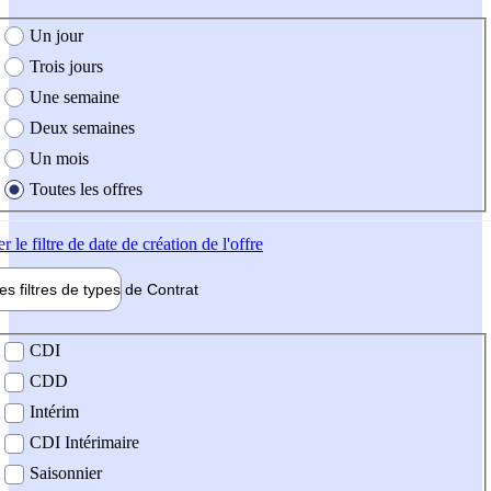
e création de l'offre
Un jour
Trois jours
Une semaine
Deux semaines
Un mois
Toutes les offres
er
le filtre de date de création de l'offre
les filtres de types de
Contrat
de contrat
CDI
CDD
Intérim
CDI Intérimaire
Saisonnier