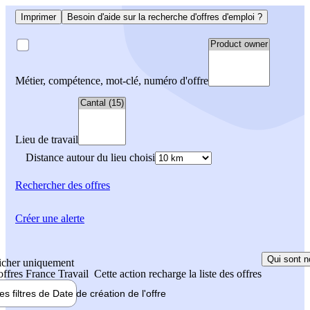
Imprimer
Besoin d'aide sur la recherche d'offres d'emploi ?
Métier, compétence, mot-clé, numéro d'offre
Lieu de travail
Distance autour du lieu choisi
Rechercher
des offres
Créer une alerte
Qui sont n
icher uniquement
 offres France Travail
Cette action recharge la liste des offres
les filtres de
Date de création
de l'offre