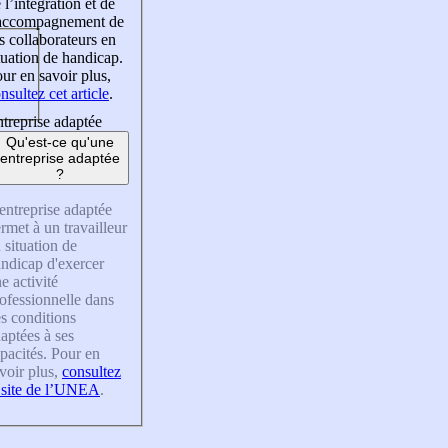
 l’intégration et de
’accompagnement de
s collaborateurs en
tuation de handicap.
ur en savoir plus,
nsultez cet article
.
treprise adaptée
Qu'est-ce qu'une
entreprise adaptée
?
entreprise adaptée
rmet à un travailleur
 situation de
ndicap d'exercer
e activité
ofessionnelle dans
s conditions
aptées à ses
pacités. Pour en
voir plus,
consultez
 site de l’UNEA
.