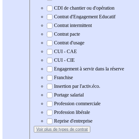
CDI de chantier ou d'opération
Contrat d'Engagement Educatif
Contrat intermittent
Contrat pacte
Contrat d'usage
CUI - CAE
CUI - CIE
Engagement à servir dans la réserve
Franchise
Insertion par l'activ.éco.
Portage salarial
Profession commerciale
Profession libérale
Reprise d'entreprise
Voir plus
de types de contrat