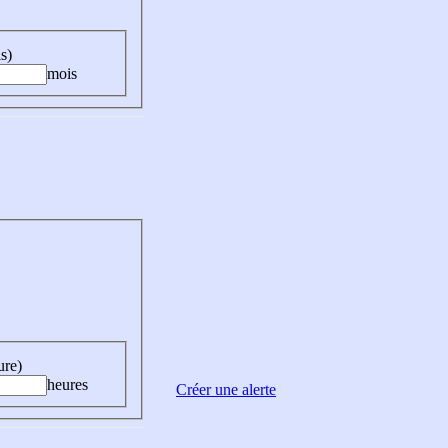
s)
mois
ure)
heures
Créer une alerte