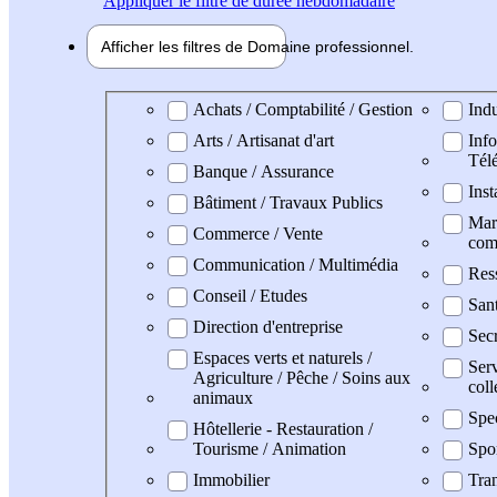
Appliquer
le filtre de durée hebdomadaire
Afficher les filtres de
Domaine pro
fessionnel
Domaine professionel
Achats / Comptabilité / Gestion
Indu
Arts / Artisanat d'art
Info
Tél
Banque / Assurance
Inst
Bâtiment / Travaux Publics
Mark
Commerce / Vente
com
Communication / Multimédia
Res
Conseil / Etudes
San
Direction d'entreprise
Secr
Espaces verts et naturels /
Serv
Agriculture / Pêche / Soins aux
coll
animaux
Spe
Hôtellerie - Restauration /
Tourisme / Animation
Spo
Immobilier
Tran