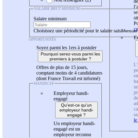
de
l
SALAIRE BRUT MINIMUM
se
si
Salaire minimum
Po
co
Choisissez une périodicité pour le salaire saisi
En
OPPORTUNITÉS
Soyez parmi les 1ers à postuler
Pourquoi serez-vous parmi les
premiers à postuler ?
L'
Offres de plus de 15 jours,
pe
comptant moins de 4 candidatures
en
(dont France Travail est informé)
ha
HANDICAP
un
pr
Employeur handi-
de
engagé
ad
Qu'est-ce qu'un
ca
employeur handi-
sa
engagé ?
le
Un employeur handi-
engagé est un
employeur reconnu