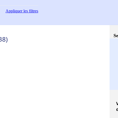
Appliquer
les filtres
Se
38)
V