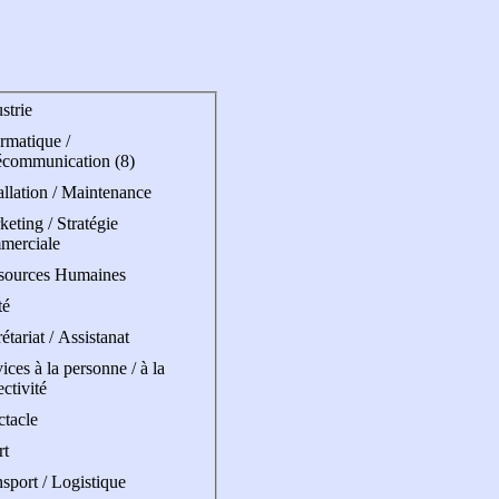
strie
rmatique /
écommunication (8)
allation / Maintenance
eting / Stratégie
merciale
sources Humaines
té
étariat / Assistanat
ices à la personne / à la
ectivité
ctacle
rt
sport / Logistique