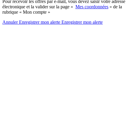
Pour recevoir les offres par e-mail, vous devez saisir votre adresse
électronique et la valider sur la page «
Mes coordonnées
» de la
rubrique « Mon compte »
Annuler
Enregistrer mon alerte
Enregistrer
mon alerte