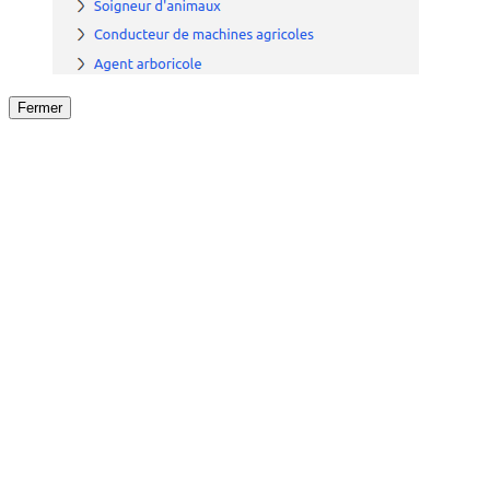
Fermer
Fermer
le détail de l'offre
/
Offre
sur
Offre précéden