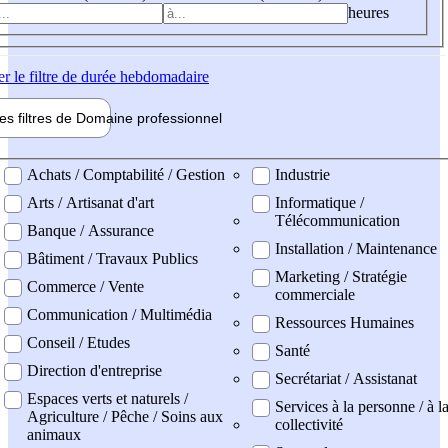
heures
er
le filtre de durée hebdomadaire
les filtres de
Domaine pro
fessionnel
ne professionel
Achats / Comptabilité / Gestion
Industrie
Arts / Artisanat d'art
Informatique /
Télécommunication
Banque / Assurance
Installation / Maintenance
Bâtiment / Travaux Publics
Marketing / Stratégie
Commerce / Vente
commerciale
Communication / Multimédia
Ressources Humaines
Conseil / Etudes
Santé
Direction d'entreprise
Secrétariat / Assistanat
Espaces verts et naturels /
Services à la personne / à l
Agriculture / Pêche / Soins aux
collectivité
animaux