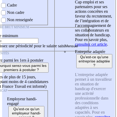
Cap emploi et ses
Cadre
partenaires pour ses
actions concrètes en
Non cadre
faveur du recrutement,
Non renseignée
de l’intégration et de
l’accompagnement de
IRE BRUT MINIMUM
ses collaborateurs en
situation de handicap.
re minimum
Pour en savoir plus,
consultez cet article
.
ssez une périodicité pour le salaire saisi
Entreprise adaptée
NITÉS
Qu'est-ce qu'une
z parmi les 1ers à postuler
entreprise adaptée
?
urquoi serez-vous parmi les
premiers à postuler ?
L'entreprise adaptée
es de plus de 15 jours,
permet à un travailleur
tant moins de 4 candidatures
en situation de
t France Travail est informé)
handicap d'exercer
ICAP
une activité
professionnelle dans
Employeur handi-
des conditions
engagé
adaptées à ses
Qu'est-ce qu'un
capacités. Pour en
employeur handi-
savoir plus,
consultez