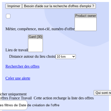
Imprimer
Besoin d'aide sur la recherche d'offres d'emploi ?
Métier, compétence, mot-clé, numéro d'offre
Lieu de travail
Distance autour du lieu choisi
Rechercher
des offres
Créer une alerte
Qui sont n
icher uniquement
 offres France Travail
Cette action recharge la liste des offres
les filtres de
Date de création
de l'offre