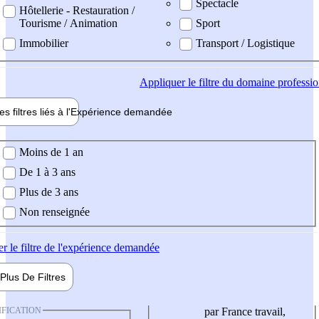
Spectacle
Hôtellerie - Restauration /
Tourisme / Animation
Sport
Immobilier
Transport / Logistique
Appliquer
le filtre du domaine professi
es filtres liés à l'
Expérience
demandée
ience demandée
Moins de 1 an
De 1 à 3 ans
Plus de 3 ans
Non renseignée
er
le filtre de l'expérience demandée
Plus De
Filtres
IFICATION
par France travail,