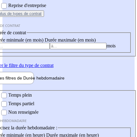
Reprise d'entreprise
plus
de types de contrat
 DE CONTRAT
ée de contrat
ée minimale (en mois)
Durée maximale (en mois)
mois
er
le filtre du type de contrat
les filtres de
Durée hebdo
madaire
 hebdomadaire
Temps plein
Temps partiel
Non renseignée
 HEBDOMADAIRE
cisez la durée hebdomadaire :
ée minimale (en heure)
Durée maximale (en heure)