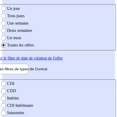
e création de l'offre
Un jour
Trois jours
Une semaine
Deux semaines
Un mois
Toutes les offres
er
le filtre de date de création de l'offre
les filtres de types de
Contrat
de contrat
CDI
CDD
Intérim
CDI Intérimaire
Saisonnier