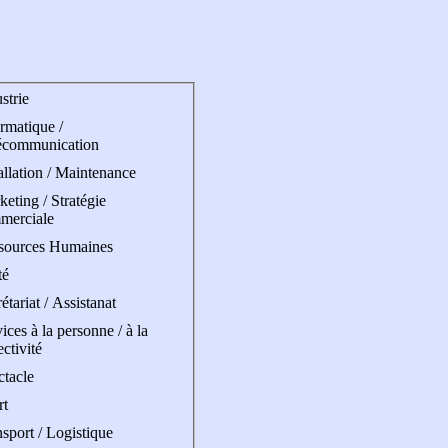
strie
rmatique /
écommunication
allation / Maintenance
eting / Stratégie
merciale
sources Humaines
té
étariat / Assistanat
ices à la personne / à la
ectivité
ctacle
rt
sport / Logistique