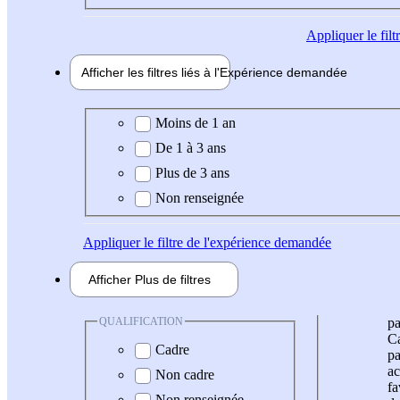
Appliquer
le fil
Afficher les filtres liés à l'
Expérience
demandée
Expérience demandée
Moins de 1 an
De 1 à 3 ans
Plus de 3 ans
Non renseignée
Appliquer
le filtre de l'expérience demandée
Afficher
Plus de
filtres
QUALIFICATION
pa
Ca
Cadre
pa
ac
Non cadre
fa
Non renseignée