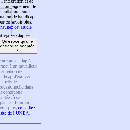
 l’intégration et de
’accompagnement de
s collaborateurs en
tuation de handicap.
ur en savoir plus,
nsultez cet article
.
treprise adaptée
Qu'est-ce qu'une
entreprise adaptée
?
entreprise adaptée
rmet à un travailleur
 situation de
ndicap d'exercer
e activité
ofessionnelle dans
s conditions
aptées à ses
pacités. Pour en
voir plus,
consultez
 site de l’UNEA
.