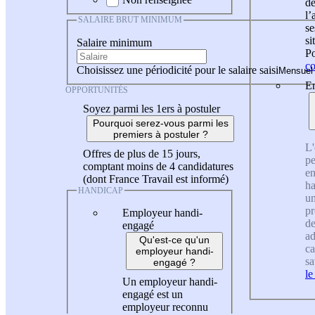
de
l
SALAIRE BRUT MINIMUM
se
si
Salaire minimum
Po
co
Choisissez une périodicité pour le salaire saisi
En
OPPORTUNITÉS
Soyez parmi les 1ers à postuler
Pourquoi serez-vous parmi les
premiers à postuler ?
L'
Offres de plus de 15 jours,
pe
comptant moins de 4 candidatures
en
(dont France Travail est informé)
ha
HANDICAP
un
pr
Employeur handi-
de
engagé
ad
Qu'est-ce qu'un
ca
employeur handi-
sa
engagé ?
le
Un employeur handi-
engagé est un
employeur reconnu