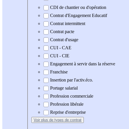
CDI de chantier ou d'opération
Contrat d'Engagement Educatif
Contrat intermittent
Contrat pacte
Contrat d'usage
CUI - CAE
CUI - CIE
Engagement à servir dans la réserve
Franchise
Insertion par l'activ.éco.
Portage salarial
Profession commerciale
Profession libérale
Reprise d'entreprise
Voir plus
de types de contrat