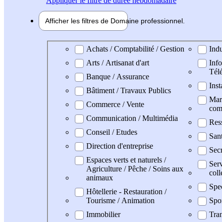
Appliquer
le filtre de durée hebdomadaire
Afficher les filtres de
Domaine pro
fessionnel
Domaine professionel
Achats / Comptabilité / Gestion
Indu
Arts / Artisanat d'art
Info
Tél
Banque / Assurance
Inst
Bâtiment / Travaux Publics
Mark
Commerce / Vente
com
Communication / Multimédia
Res
Conseil / Etudes
San
Direction d'entreprise
Secr
Espaces verts et naturels /
Serv
Agriculture / Pêche / Soins aux
coll
animaux
Spe
Hôtellerie - Restauration /
Tourisme / Animation
Spo
Immobilier
Tran