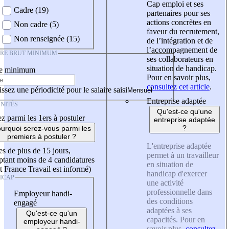
Cap emploi et ses
Cadre (19)
partenaires pour ses
actions concrètes en
Non cadre (5)
faveur du recrutement,
Non renseignée (15)
de l’intégration et de
l’accompagnement de
IRE BRUT MINIMUM
ses collaborateurs en
situation de handicap.
re minimum
Pour en savoir plus,
consultez cet article
.
ssez une périodicité pour le salaire saisi
Entreprise adaptée
NITÉS
Qu'est-ce qu'une
z parmi les 1ers à postuler
entreprise adaptée
?
urquoi serez-vous parmi les
premiers à postuler ?
L'entreprise adaptée
es de plus de 15 jours,
permet à un travailleur
tant moins de 4 candidatures
en situation de
t France Travail est informé)
handicap d'exercer
ICAP
une activité
professionnelle dans
Employeur handi-
des conditions
engagé
adaptées à ses
Qu'est-ce qu'un
capacités. Pour en
employeur handi-
savoir plus,
consultez