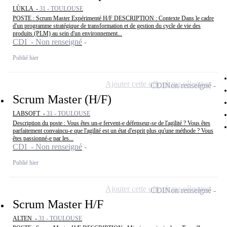
LÙKLA -
31 - TOULOUSE
POSTE : Scrum Master Expérimenté H/F DESCRIPTION : Contexte Dans le cadre
d'un programme stratégique de transformation et de gestion du cycle de vie des
produits (PLM) au sein d'un environnement...
CDI - Non renseigné
Publié hier
Ajouter cette offre à ma sélection
CDI
Non renseigné
Scrum Master (H/F)
LABSOFT -
31 - TOULOUSE
Description du poste : Vous êtes un-e fervent-e défenseur-se de l'agilité ? Vous êtes
parfaitement convaincu-e que l'agilité est un état d'esprit plus qu'une méthode ? Vous
êtes passionné-e par les...
CDI - Non renseigné
Publié hier
Ajouter cette offre à ma sélection
CDI
Non renseigné
Scrum Master H/F
ALTEN -
31 - TOULOUSE