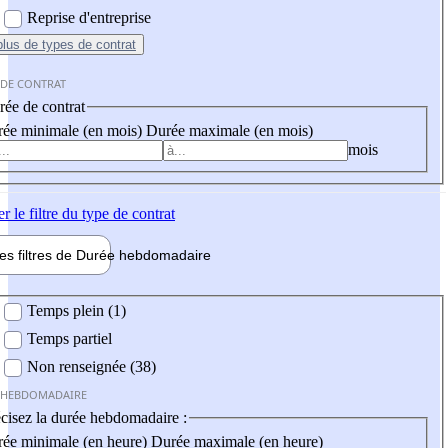
Reprise d'entreprise
plus
de types de contrat
 DE CONTRAT
ée de contrat
ée minimale (en mois)
Durée maximale (en mois)
mois
er
le filtre du type de contrat
les filtres de
Durée hebdo
madaire
 hebdomadaire
Temps plein (1)
Temps partiel
Non renseignée (38)
 HEBDOMADAIRE
cisez la durée hebdomadaire :
ée minimale (en heure)
Durée maximale (en heure)