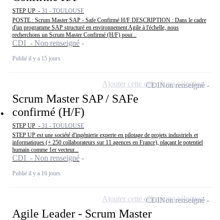
STEP UP -
31 - TOULOUSE
POSTE : Scrum Master SAP - Safe Confirmé H/F DESCRIPTION : Dans le cadre
d'un programme SAP structuré en environnement Agile à l'échelle, nous
recherchons un Scrum Master Confirmé (H/F) pour...
CDI - Non renseigné
Publié il y a 15 jours
Ajouter cette offre à ma sélection
CDI
Non renseigné
Scrum Master SAP / SAFe
confirmé (H/F)
STEP UP -
31 - TOULOUSE
STEP UP est une société d'ingénierie experte en pilotage de projets industriels et
informatiques (+ 250 collaborateurs sur 11 agences en France), plaçant le potentiel
humain comme 1er vecteur...
CDI - Non renseigné
Publié il y a 16 jours
Ajouter cette offre à ma sélection
CDI
Non renseigné
Agile Leader - Scrum Master