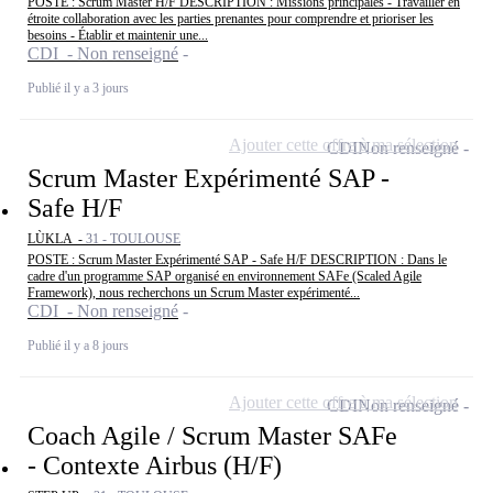
POSTE : Scrum Master H/F DESCRIPTION : Missions principales - Travailler en
étroite collaboration avec les parties prenantes pour comprendre et prioriser les
besoins - Établir et maintenir une...
CDI - Non renseigné
Publié il y a 3 jours
Ajouter cette offre à ma sélection
CDI
Non renseigné
Scrum Master Expérimenté SAP -
Safe H/F
LÙKLA -
31 - TOULOUSE
POSTE : Scrum Master Expérimenté SAP - Safe H/F DESCRIPTION : Dans le
cadre d'un programme SAP organisé en environnement SAFe (Scaled Agile
Framework), nous recherchons un Scrum Master expérimenté...
CDI - Non renseigné
Publié il y a 8 jours
Ajouter cette offre à ma sélection
CDI
Non renseigné
Coach Agile / Scrum Master SAFe
- Contexte Airbus (H/F)