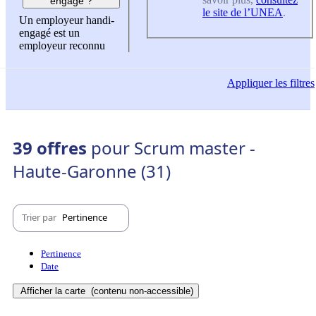
engagé ?
le site de l’UNEA
.
Un employeur handi-
engagé est un
employeur reconnu
Appliquer
les filtres
39 offres
pour Scrum master -
Haute-Garonne (31)
Trier par
Pertinence
Pertinence
Date
Afficher la carte
(contenu non-accessible)