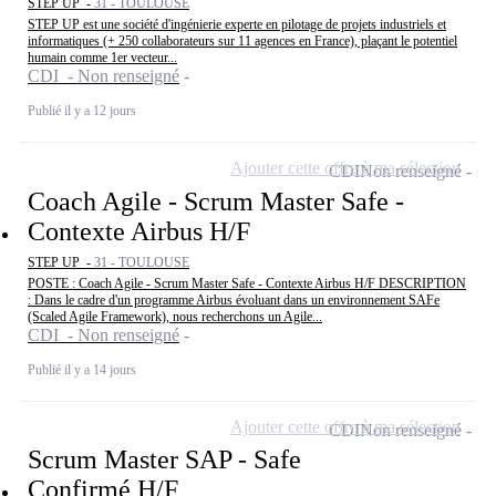
STEP UP -
31 - TOULOUSE
STEP UP est une société d'ingénierie experte en pilotage de projets industriels et
informatiques (+ 250 collaborateurs sur 11 agences en France), plaçant le potentiel
humain comme 1er vecteur...
CDI - Non renseigné
Publié il y a 12 jours
Ajouter cette offre à ma sélection
CDI
Non renseigné
Coach Agile - Scrum Master Safe -
Contexte Airbus H/F
STEP UP -
31 - TOULOUSE
POSTE : Coach Agile - Scrum Master Safe - Contexte Airbus H/F DESCRIPTION
: Dans le cadre d'un programme Airbus évoluant dans un environnement SAFe
(Scaled Agile Framework), nous recherchons un Agile...
CDI - Non renseigné
Publié il y a 14 jours
Ajouter cette offre à ma sélection
CDI
Non renseigné
Scrum Master SAP - Safe
Confirmé H/F