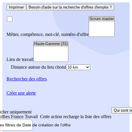
Imprimer
Besoin d'aide sur la recherche d'offres d'emploi ?
Métier, compétence, mot-clé, numéro d'offre
Lieu de travail
Distance autour du lieu choisi
Rechercher
des offres
Créer une alerte
Qui sont n
icher uniquement
 offres France Travail
Cette action recharge la liste des offres
les filtres de
Date de création
de l'offre