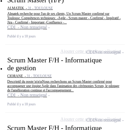
ALMATEK -
31 - TOULOUSE
Almatek recherche pour l'un de ses clients, Un Scrum Master confirmé sur
Toulouse. Compétences techniques: -Agile - Scrum master - Confirmé - Impératif -
Jira - Confirmé - Important -Confluence -...
CDI - Non renseigné
Publié il y a 18 jours
Ajouter cette offre à ma sélection
CDI
Non renseigné
Scrum Master F/H - Informatique
de gestion
CIORANE -
31 - TOULOUSE
Descriptif du poste:\n\n\nNous recherchons un Scrum Master confirmé pour
accompagner une équipe Agile dans l'animation des cérémonies Scrum, le pilotage
de l'amélioration continue et l'accompagnement...
CDI - Non renseigné
Publié il y a 18 jours
Ajouter cette offre à ma sélection
CDI
Non renseigné
Scrum Master F/H - Informatique