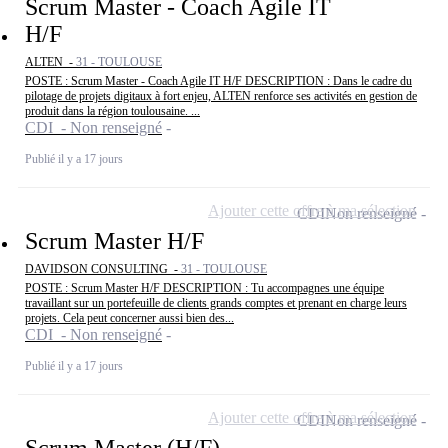
Scrum Master - Coach Agile IT
H/F
ALTEN -
31 - TOULOUSE
POSTE : Scrum Master - Coach Agile IT H/F DESCRIPTION : Dans le cadre du
pilotage de projets digitaux à fort enjeu, ALTEN renforce ses activités en gestion de
produit dans la région toulousaine. ...
CDI - Non renseigné
Publié il y a 17 jours
Ajouter cette offre à ma sélection
CDI
Non renseigné
Scrum Master H/F
DAVIDSON CONSULTING -
31 - TOULOUSE
POSTE : Scrum Master H/F DESCRIPTION : Tu accompagnes une équipe
travaillant sur un portefeuille de clients grands comptes et prenant en charge leurs
projets. Cela peut concerner aussi bien des...
CDI - Non renseigné
Publié il y a 17 jours
Ajouter cette offre à ma sélection
CDI
Non renseigné
Scrum Master (H/F)