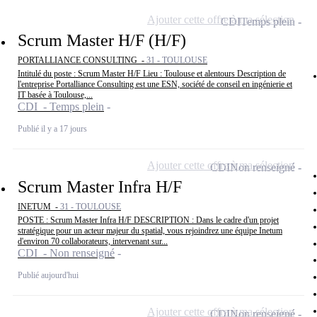
Ajouter cette offre à ma sélection
CDI
Temps plein
Scrum Master H/F (H/F)
PORTALLIANCE CONSULTING -
31 - TOULOUSE
Intitulé du poste : Scrum Master H/F Lieu : Toulouse et alentours Description de
l'entreprise Portalliance Consulting est une ESN, société de conseil en ingénierie et
IT basée à Toulouse,...
CDI - Temps plein
Publié il y a 17 jours
Ajouter cette offre à ma sélection
CDI
Non renseigné
Scrum Master Infra H/F
INETUM -
31 - TOULOUSE
POSTE : Scrum Master Infra H/F DESCRIPTION : Dans le cadre d'un projet
stratégique pour un acteur majeur du spatial, vous rejoindrez une équipe Inetum
d'environ 70 collaborateurs, intervenant sur...
CDI - Non renseigné
Publié aujourd'hui
Ajouter cette offre à ma sélection
CDI
Non renseigné