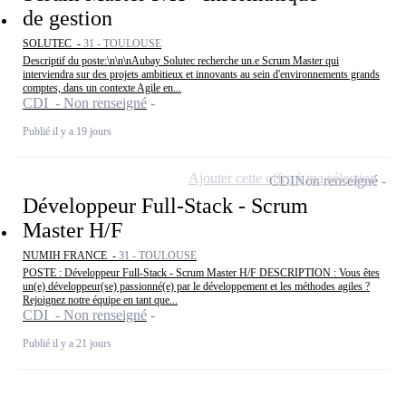
de gestion
SOLUTEC -
31 - TOULOUSE
Descriptif du poste:\n\n\nAubay Solutec recherche un.e Scrum Master qui
interviendra sur des projets ambitieux et innovants au sein d'environnements grands
comptes, dans un contexte Agile en...
CDI - Non renseigné
Publié il y a 19 jours
Ajouter cette offre à ma sélection
CDI
Non renseigné
Développeur Full-Stack - Scrum
Master H/F
NUMIH FRANCE -
31 - TOULOUSE
POSTE : Développeur Full-Stack - Scrum Master H/F DESCRIPTION : Vous êtes
un(e) développeur(se) passionné(e) par le développement et les méthodes agiles ?
Rejoignez notre équipe en tant que...
CDI - Non renseigné
Publié il y a 21 jours