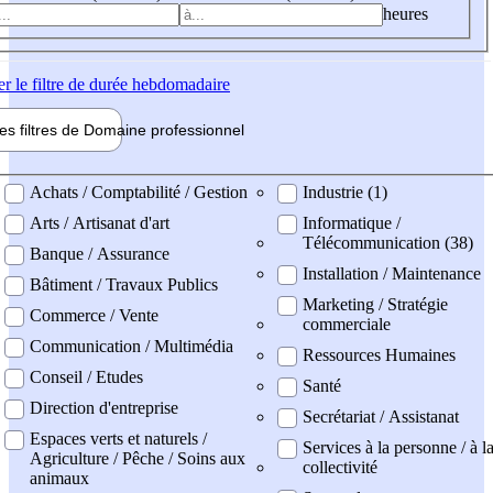
heures
er
le filtre de durée hebdomadaire
les filtres de
Domaine pro
fessionnel
ne professionel
Achats / Comptabilité / Gestion
Industrie (1)
Arts / Artisanat d'art
Informatique /
Télécommunication (38)
Banque / Assurance
Installation / Maintenance
Bâtiment / Travaux Publics
Marketing / Stratégie
Commerce / Vente
commerciale
Communication / Multimédia
Ressources Humaines
Conseil / Etudes
Santé
Direction d'entreprise
Secrétariat / Assistanat
Espaces verts et naturels /
Services à la personne / à l
Agriculture / Pêche / Soins aux
collectivité
animaux