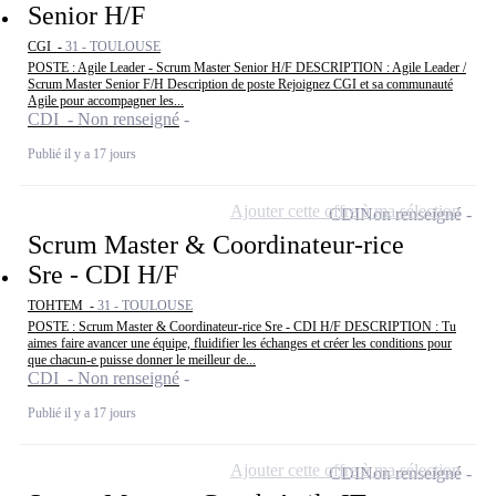
Senior H/F
CGI -
31 - TOULOUSE
POSTE : Agile Leader - Scrum Master Senior H/F DESCRIPTION : Agile Leader /
Scrum Master Senior F/H Description de poste Rejoignez CGI et sa communauté
Agile pour accompagner les...
CDI - Non renseigné
Publié il y a 17 jours
Ajouter cette offre à ma sélection
CDI
Non renseigné
Scrum Master & Coordinateur-rice
Sre - CDI H/F
TOHTEM -
31 - TOULOUSE
POSTE : Scrum Master & Coordinateur-rice Sre - CDI H/F DESCRIPTION : Tu
aimes faire avancer une équipe, fluidifier les échanges et créer les conditions pour
que chacun-e puisse donner le meilleur de...
CDI - Non renseigné
Publié il y a 17 jours
Ajouter cette offre à ma sélection
CDI
Non renseigné