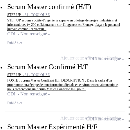
Scrum Master confirmé (H/F)
STEP UP -
31 - TOULOUSE
STEP UP est une société d'ingénierie experte en pilotage de projets industriels et
informatiques (+ 250 collaborateurs sur 11 agences en France), plaçant le potentiel
humain comme 1er vecteur...
CDI - Non renseigné
Publié hier
Ajouter cette offre à ma sélection
CDI
Non renseigné
Scrum Master Confirmé H/F
STEP UP -
31 - TOULOUSE
POSTE : Scrum Master Confirmé H/F DESCRIPTION : Dans le cadre d'un
programme stratégique de transformation digitale en environnement aéronautique,
nous recherchons un Scrum Master Confirmé H/F pour...
CDI - Non renseigné
Publié hier
Ajouter cette offre à ma sélection
CDI
Non renseigné
Scrum Master Expérimenté H/F