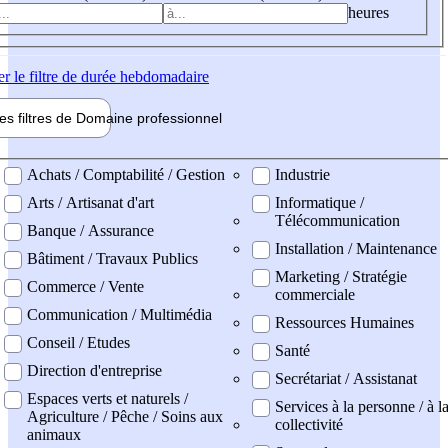
heures
er
le filtre de durée hebdomadaire
les filtres de
Domaine pro
fessionnel
ne professionel
Achats / Comptabilité / Gestion
Industrie
Arts / Artisanat d'art
Informatique /
Télécommunication
Banque / Assurance
Installation / Maintenance
Bâtiment / Travaux Publics
Marketing / Stratégie
Commerce / Vente
commerciale
Communication / Multimédia
Ressources Humaines
Conseil / Etudes
Santé
Direction d'entreprise
Secrétariat / Assistanat
Espaces verts et naturels /
Services à la personne / à l
Agriculture / Pêche / Soins aux
collectivité
animaux