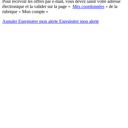
Pour recevoir les offres par e-mail, vous devez saisir votre adresse
électronique et la valider sur la page «
Mes coordonnées
» de la
rubrique « Mon compte »
Annuler
Enregistrer mon alerte
Enregistrer
mon alerte