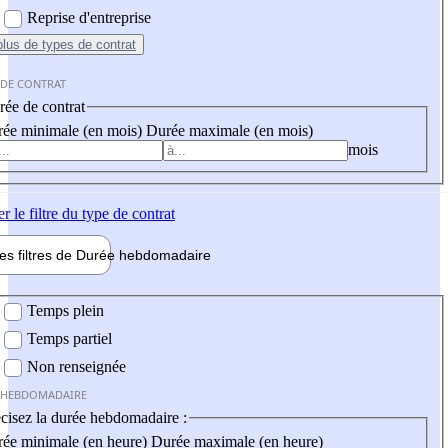
Reprise d'entreprise
plus
de types de contrat
 DE CONTRAT
ée de contrat
ée minimale (en mois)
Durée maximale (en mois)
mois
er
le filtre du type de contrat
les filtres de
Durée hebdo
madaire
 hebdomadaire
Temps plein
Temps partiel
Non renseignée
 HEBDOMADAIRE
cisez la durée hebdomadaire :
ée minimale (en heure)
Durée maximale (en heure)