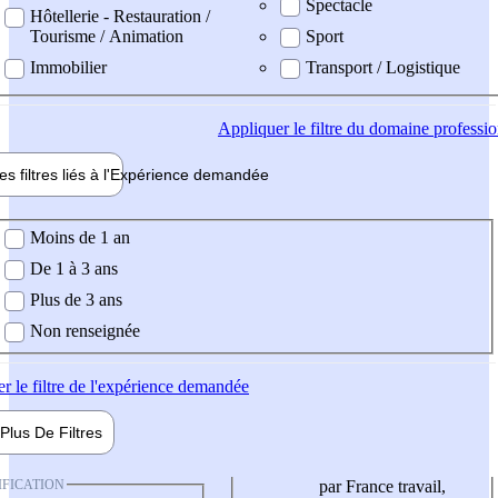
Spectacle
Hôtellerie - Restauration /
Tourisme / Animation
Sport
Immobilier
Transport / Logistique
Appliquer
le filtre du domaine professi
es filtres liés à l'
Expérience
demandée
ience demandée
Moins de 1 an
De 1 à 3 ans
Plus de 3 ans
Non renseignée
er
le filtre de l'expérience demandée
Plus De
Filtres
IFICATION
par France travail,