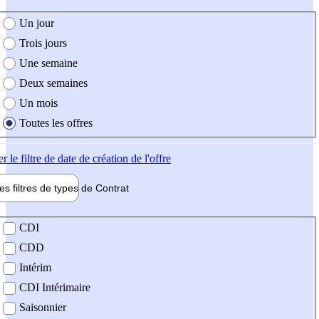
e création de l'offre
Un jour
Trois jours
Une semaine
Deux semaines
Un mois
Toutes les offres
er
le filtre de date de création de l'offre
les filtres de types de
Contrat
de contrat
CDI
CDD
Intérim
CDI Intérimaire
Saisonnier