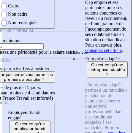
Cap emploi et ses
Cadre
partenaires pour ses
actions concrètes en
Non cadre
faveur du recrutement,
Non renseignée
de l’intégration et de
l’accompagnement de
IRE BRUT MINIMUM
ses collaborateurs en
situation de handicap.
re minimum
Pour en savoir plus,
consultez cet article
.
ssez une périodicité pour le salaire saisi
Entreprise adaptée
NITÉS
Qu'est-ce qu'une
z parmi les 1ers à postuler
entreprise adaptée
?
urquoi serez-vous parmi les
premiers à postuler ?
L'entreprise adaptée
es de plus de 15 jours,
permet à un travailleur
tant moins de 4 candidatures
en situation de
t France Travail est informé)
handicap d'exercer
ICAP
une activité
professionnelle dans
Employeur handi-
des conditions
engagé
adaptées à ses
Qu'est-ce qu'un
capacités. Pour en
employeur handi-
savoir plus,
consultez