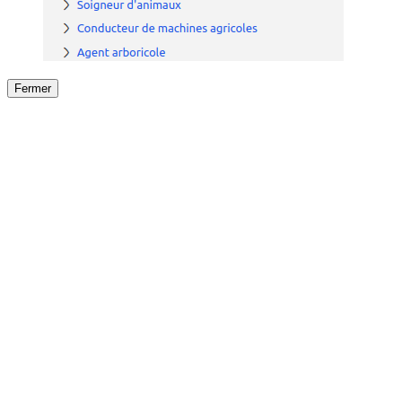
Fermer
Fermer
le détail de l'offre
/
Offre
sur
Offre précéden