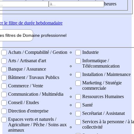
heures
er
le filtre de durée hebdomadaire
les filtres de
Domaine pro
fessionnel
ne professionel
Achats / Comptabilité / Gestion
Industrie
Arts / Artisanat d'art
Informatique /
Télécommunication
Banque / Assurance
Installation / Maintenance
Bâtiment / Travaux Publics
Marketing / Stratégie
Commerce / Vente
commerciale
Communication / Multimédia
Ressources Humaines
Conseil / Etudes
Santé
Direction d'entreprise
Secrétariat / Assistanat
Espaces verts et naturels /
Services à la personne / à l
Agriculture / Pêche / Soins aux
collectivité
animaux