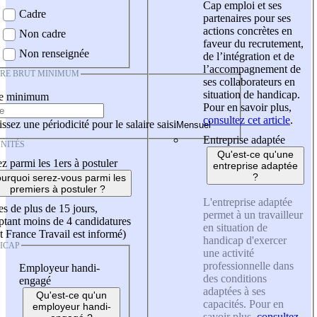
Cap emploi et ses
Cadre
partenaires pour ses
actions concrètes en
Non cadre
faveur du recrutement,
Non renseignée
de l’intégration et de
l’accompagnement de
IRE BRUT MINIMUM
ses collaborateurs en
situation de handicap.
re minimum
Pour en savoir plus,
consultez cet article
.
ssez une périodicité pour le salaire saisi
Entreprise adaptée
NITÉS
Qu'est-ce qu'une
z parmi les 1ers à postuler
entreprise adaptée
?
urquoi serez-vous parmi les
premiers à postuler ?
L'entreprise adaptée
es de plus de 15 jours,
permet à un travailleur
tant moins de 4 candidatures
en situation de
t France Travail est informé)
handicap d'exercer
ICAP
une activité
professionnelle dans
Employeur handi-
des conditions
engagé
adaptées à ses
Qu'est-ce qu'un
capacités. Pour en
employeur handi-
savoir plus,
consultez