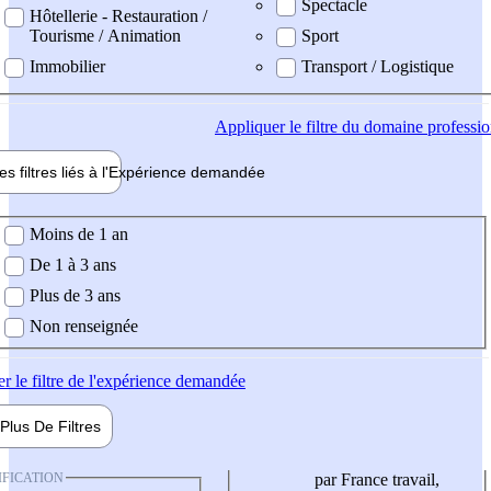
Spectacle
Hôtellerie - Restauration /
Tourisme / Animation
Sport
Immobilier
Transport / Logistique
Appliquer
le filtre du domaine professi
es filtres liés à l'
Expérience
demandée
ience demandée
Moins de 1 an
De 1 à 3 ans
Plus de 3 ans
Non renseignée
er
le filtre de l'expérience demandée
Plus De
Filtres
IFICATION
par France travail,