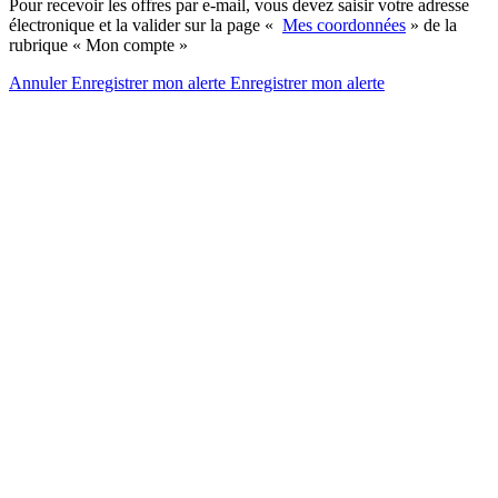
Pour recevoir les offres par e-mail, vous devez saisir votre adresse
électronique et la valider sur la page «
Mes coordonnées
» de la
rubrique « Mon compte »
Annuler
Enregistrer mon alerte
Enregistrer
mon alerte