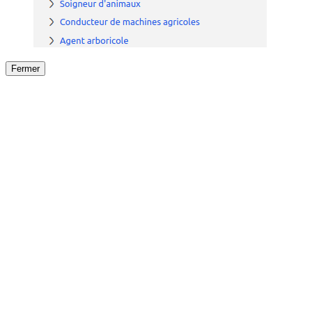
Fermer
Fermer
le détail de l'offre
/
Offre
sur
Offre précéden