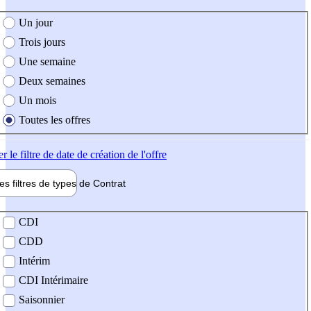
e création de l'offre
Un jour
Trois jours
Une semaine
Deux semaines
Un mois
Toutes les offres
er
le filtre de date de création de l'offre
les filtres de types de
Contrat
de contrat
CDI
CDD
Intérim
CDI Intérimaire
Saisonnier