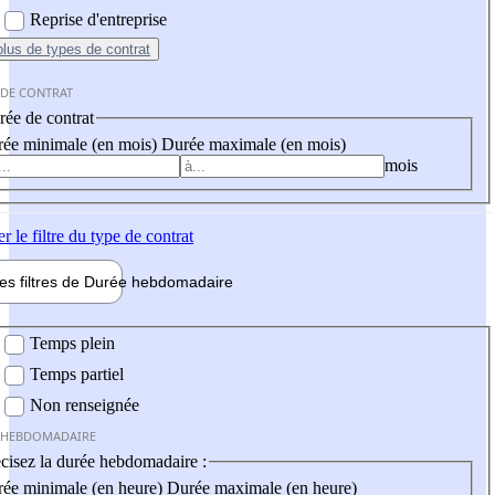
Reprise d'entreprise
plus
de types de contrat
 DE CONTRAT
ée de contrat
ée minimale (en mois)
Durée maximale (en mois)
mois
er
le filtre du type de contrat
les filtres de
Durée hebdo
madaire
 hebdomadaire
Temps plein
Temps partiel
Non renseignée
 HEBDOMADAIRE
cisez la durée hebdomadaire :
ée minimale (en heure)
Durée maximale (en heure)