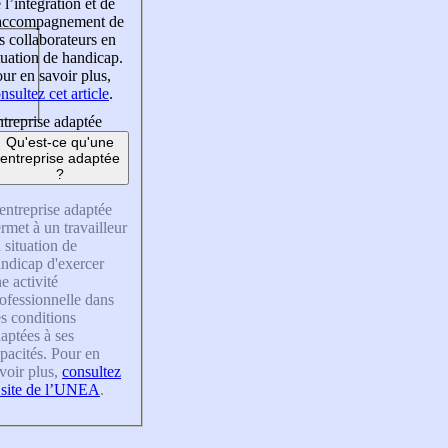
 l’intégration et de
’accompagnement de
s collaborateurs en
tuation de handicap.
ur en savoir plus,
nsultez cet article
.
treprise adaptée
Qu'est-ce qu'une
entreprise adaptée
?
entreprise adaptée
rmet à un travailleur
 situation de
ndicap d'exercer
e activité
ofessionnelle dans
s conditions
aptées à ses
pacités. Pour en
voir plus,
consultez
 site de l’UNEA
.