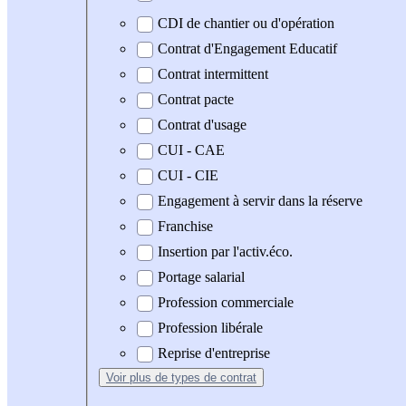
CDI de chantier ou d'opération
Contrat d'Engagement Educatif
Contrat intermittent
Contrat pacte
Contrat d'usage
CUI - CAE
CUI - CIE
Engagement à servir dans la réserve
Franchise
Insertion par l'activ.éco.
Portage salarial
Profession commerciale
Profession libérale
Reprise d'entreprise
Voir plus
de types de contrat