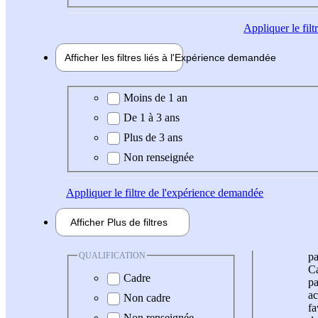
Appliquer
le fil
Afficher les filtres liés à l'
Expérience
demandée
Expérience demandée
Moins de 1 an
De 1 à 3 ans
Plus de 3 ans
Non renseignée
Appliquer
le filtre de l'expérience demandée
Afficher
Plus de
filtres
QUALIFICATION
pa
Ca
Cadre
pa
ac
Non cadre
fa
Non renseignée