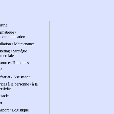
strie
rmatique /
écommunication
allation / Maintenance
eting / Stratégie
merciale
sources Humaines
té
étariat / Assistanat
ices à la personne / à la
ectivité
ctacle
rt
sport / Logistique