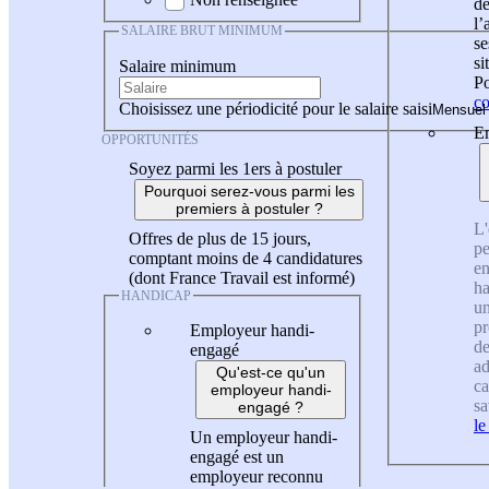
de
l
SALAIRE BRUT MINIMUM
se
si
Salaire minimum
Po
co
Choisissez une périodicité pour le salaire saisi
En
OPPORTUNITÉS
Soyez parmi les 1ers à postuler
Pourquoi serez-vous parmi les
premiers à postuler ?
L'
Offres de plus de 15 jours,
pe
comptant moins de 4 candidatures
en
(dont France Travail est informé)
ha
HANDICAP
un
pr
Employeur handi-
de
engagé
ad
Qu'est-ce qu'un
ca
employeur handi-
sa
engagé ?
le
Un employeur handi-
engagé est un
employeur reconnu