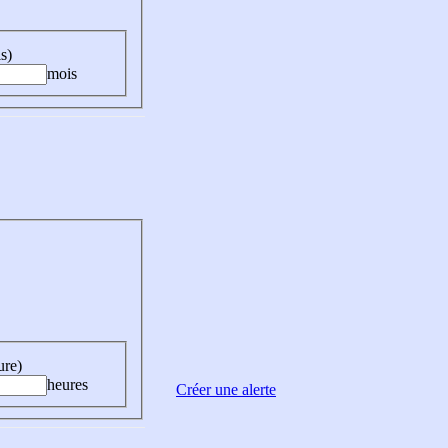
s)
mois
ure)
heures
Créer une alerte