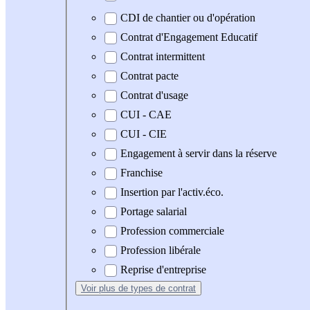
CDI de chantier ou d'opération
Contrat d'Engagement Educatif
Contrat intermittent
Contrat pacte
Contrat d'usage
CUI - CAE
CUI - CIE
Engagement à servir dans la réserve
Franchise
Insertion par l'activ.éco.
Portage salarial
Profession commerciale
Profession libérale
Reprise d'entreprise
Voir plus
de types de contrat