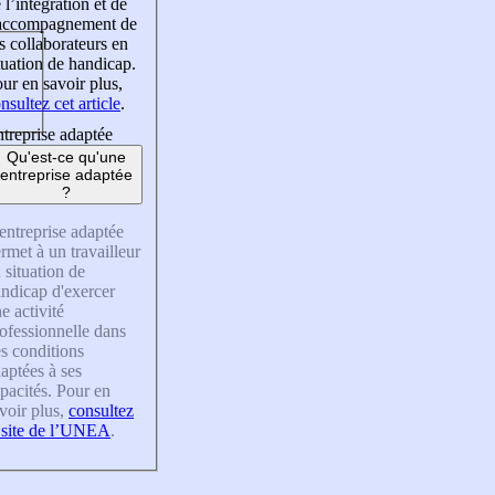
 l’intégration et de
’accompagnement de
s collaborateurs en
tuation de handicap.
ur en savoir plus,
nsultez cet article
.
treprise adaptée
Qu'est-ce qu'une
entreprise adaptée
?
entreprise adaptée
rmet à un travailleur
 situation de
ndicap d'exercer
e activité
ofessionnelle dans
s conditions
aptées à ses
pacités. Pour en
voir plus,
consultez
 site de l’UNEA
.