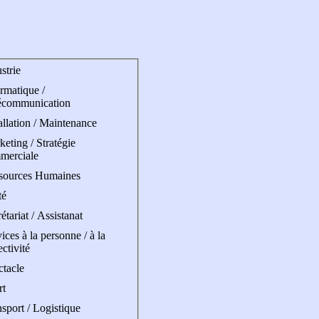
strie
rmatique /
écommunication
allation / Maintenance
eting / Stratégie
merciale
sources Humaines
té
étariat / Assistanat
ices à la personne / à la
ectivité
ctacle
rt
sport / Logistique