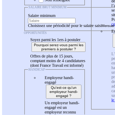
de
l
SALAIRE BRUT MINIMUM
se
si
Salaire minimum
Po
co
Choisissez une périodicité pour le salaire saisi
En
OPPORTUNITÉS
Soyez parmi les 1ers à postuler
Pourquoi serez-vous parmi les
premiers à postuler ?
L'
Offres de plus de 15 jours,
pe
comptant moins de 4 candidatures
en
(dont France Travail est informé)
ha
HANDICAP
un
pr
Employeur handi-
de
engagé
ad
Qu'est-ce qu'un
ca
employeur handi-
sa
engagé ?
le
Un employeur handi-
engagé est un
employeur reconnu