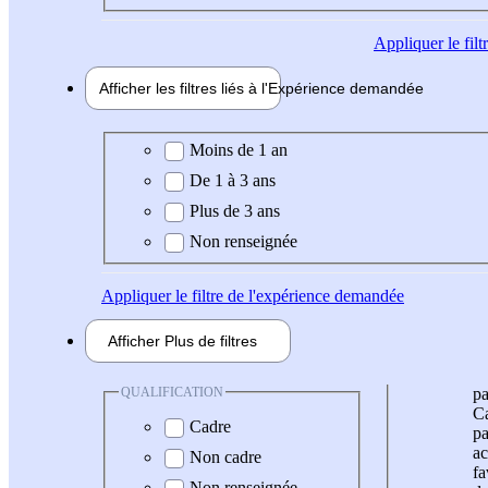
Appliquer
le fil
Afficher les filtres liés à l'
Expérience
demandée
Expérience demandée
Moins de 1 an
De 1 à 3 ans
Plus de 3 ans
Non renseignée
Appliquer
le filtre de l'expérience demandée
Afficher
Plus de
filtres
QUALIFICATION
pa
Ca
Cadre
pa
ac
Non cadre
fa
Non renseignée