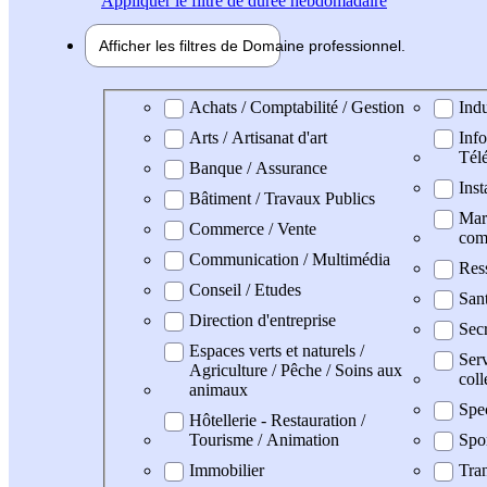
Appliquer
le filtre de durée hebdomadaire
Afficher les filtres de
Domaine pro
fessionnel
Domaine professionel
Achats / Comptabilité / Gestion
Indu
Arts / Artisanat d'art
Info
Tél
Banque / Assurance
Inst
Bâtiment / Travaux Publics
Mark
Commerce / Vente
com
Communication / Multimédia
Res
Conseil / Etudes
San
Direction d'entreprise
Secr
Espaces verts et naturels /
Serv
Agriculture / Pêche / Soins aux
coll
animaux
Spe
Hôtellerie - Restauration /
Tourisme / Animation
Spo
Immobilier
Tran