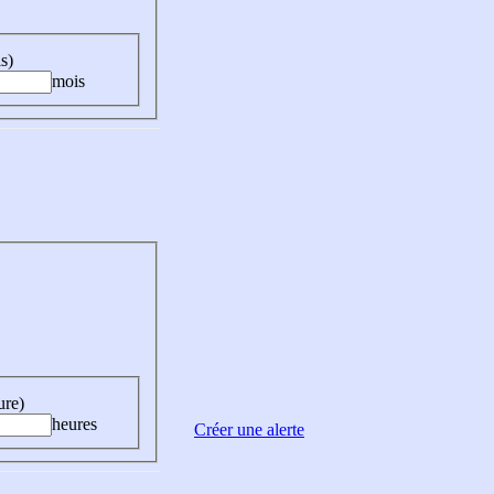
s)
mois
ure)
heures
Créer une alerte