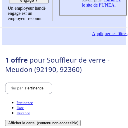
engagé ?
le site de l’UNEA
.
Un employeur handi-
engagé est un
employeur reconnu
Appliquer
les filtres
1 offre
pour Souffleur de verre -
Meudon (92190, 92360)
Trier par
Pertinence
Pertinence
Date
Distance
Afficher la carte
(contenu non-accessible)