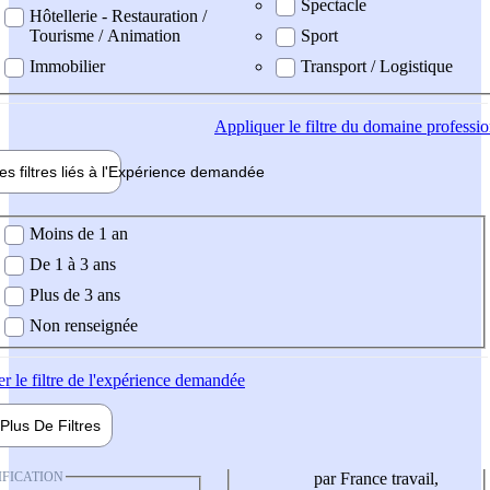
Spectacle
Hôtellerie - Restauration /
Tourisme / Animation
Sport
Immobilier
Transport / Logistique
Appliquer
le filtre du domaine professi
es filtres liés à l'
Expérience
demandée
ience demandée
Moins de 1 an
De 1 à 3 ans
Plus de 3 ans
Non renseignée
er
le filtre de l'expérience demandée
Plus De
Filtres
IFICATION
par France travail,