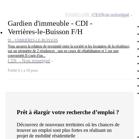
Ajouter cette offre à ma sélection
CDI
Non renseigné
Gardien d'immeuble - CDI -
Verrières-le-Buisson F/H
91 - VERRIÈRES-LE-BUISSON
Vous assurez la relation de proximité entre la société et les locataires de la résidence,
sur un périmètre de 2 résidences : une en cours de réhabilitation et 1 sur une
copropriété.Il s'agit d'un...
CDI - Non renseigné
Publié il y a 10 jours
Prêt à élargir votre recherche d’emploi ?
Découvrez de nouveaux territoires où les chances de
trouver un emploi sont plus fortes en réalisant un
projet de mobilité résidentielle