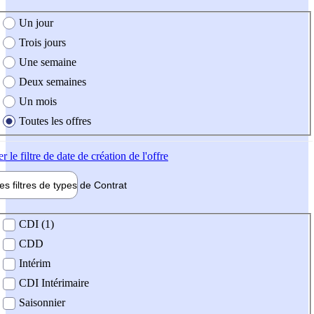
e création de l'offre
Un jour
Trois jours
Une semaine
Deux semaines
Un mois
Toutes les offres
er
le filtre de date de création de l'offre
les filtres de types de
Contrat
de contrat
CDI (1)
CDD
Intérim
CDI Intérimaire
Saisonnier