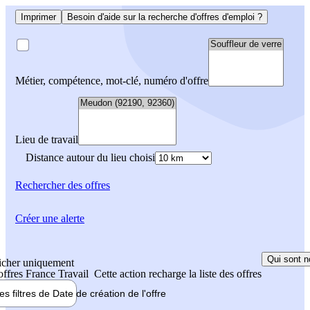
Imprimer
Besoin d'aide sur la recherche d'offres d'emploi ?
Métier, compétence, mot-clé, numéro d'offre
Lieu de travail
Distance autour du lieu choisi
Rechercher
des offres
Créer une alerte
Qui sont n
icher uniquement
 offres France Travail
Cette action recharge la liste des offres
les filtres de
Date de création
de l'offre