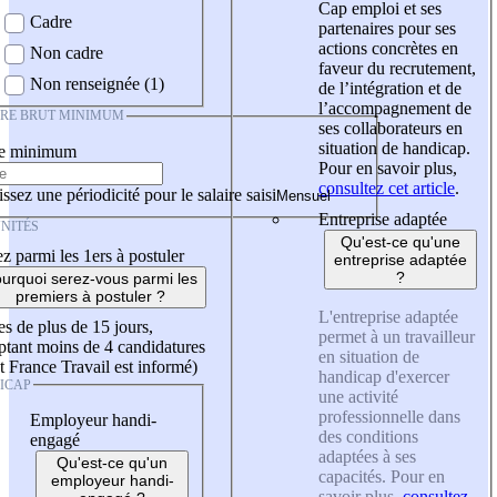
Cap emploi et ses
Cadre
partenaires pour ses
actions concrètes en
Non cadre
faveur du recrutement,
Non renseignée (1)
de l’intégration et de
l’accompagnement de
IRE BRUT MINIMUM
ses collaborateurs en
situation de handicap.
re minimum
Pour en savoir plus,
consultez cet article
.
ssez une périodicité pour le salaire saisi
Entreprise adaptée
NITÉS
Qu'est-ce qu'une
z parmi les 1ers à postuler
entreprise adaptée
?
urquoi serez-vous parmi les
premiers à postuler ?
L'entreprise adaptée
es de plus de 15 jours,
permet à un travailleur
tant moins de 4 candidatures
en situation de
t France Travail est informé)
handicap d'exercer
ICAP
une activité
professionnelle dans
Employeur handi-
des conditions
engagé
adaptées à ses
Qu'est-ce qu'un
capacités. Pour en
employeur handi-
savoir plus,
consultez