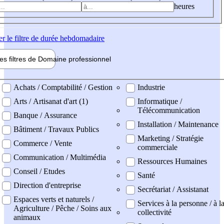
heures
er
le filtre de durée hebdomadaire
les filtres de
Domaine pro
fessionnel
ne professionel
Achats / Comptabilité / Gestion
Industrie
Arts / Artisanat d'art (1)
Informatique /
Télécommunication
Banque / Assurance
Installation / Maintenance
Bâtiment / Travaux Publics
Marketing / Stratégie
Commerce / Vente
commerciale
Communication / Multimédia
Ressources Humaines
Conseil / Etudes
Santé
Direction d'entreprise
Secrétariat / Assistanat
Espaces verts et naturels /
Services à la personne / à l
Agriculture / Pêche / Soins aux
collectivité
animaux