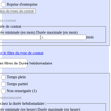
Reprise d'entreprise
plus
de types de contrat
 DE CONTRAT
ée de contrat
ée minimale (en mois)
Durée maximale (en mois)
mois
er
le filtre du type de contrat
les filtres de
Durée hebdo
madaire
 hebdomadaire
Temps plein
Temps partiel
Non renseignée (1)
 HEBDOMADAIRE
cisez la durée hebdomadaire :
ée minimale (en heure)
Durée maximale (en heure)