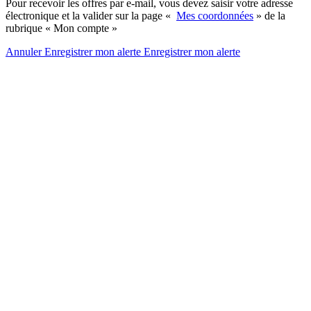
Pour recevoir les offres par e-mail, vous devez saisir votre adresse
électronique et la valider sur la page «
Mes coordonnées
» de la
rubrique « Mon compte »
Annuler
Enregistrer mon alerte
Enregistrer
mon alerte