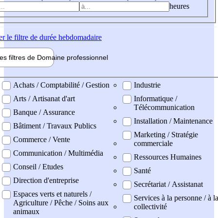
heures
er
le filtre de durée hebdomadaire
les filtres de
Domaine pro
fessionnel
ne professionel
Achats / Comptabilité / Gestion
Industrie
Arts / Artisanat d'art
Informatique /
Télécommunication
Banque / Assurance
Installation / Maintenance
Bâtiment / Travaux Publics
Marketing / Stratégie
Commerce / Vente
commerciale
Communication / Multimédia
Ressources Humaines
Conseil / Etudes
Santé
Direction d'entreprise
Secrétariat / Assistanat
Espaces verts et naturels /
Services à la personne / à l
Agriculture / Pêche / Soins aux
collectivité
animaux