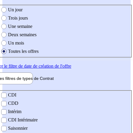
e création de l'offre
Un jour
Trois jours
Une semaine
Deux semaines
Un mois
Toutes les offres
er
le filtre de date de création de l'offre
les filtres de types de
Contrat
de contrat
CDI
CDD
Intérim
CDI Intérimaire
Saisonnier