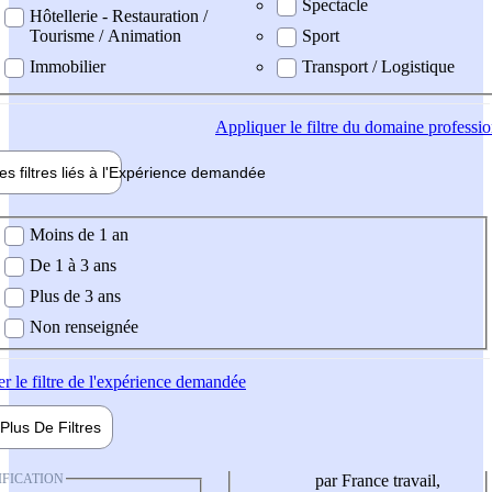
Spectacle
Hôtellerie - Restauration /
Tourisme / Animation
Sport
Immobilier
Transport / Logistique
Appliquer
le filtre du domaine professi
es filtres liés à l'
Expérience
demandée
ience demandée
Moins de 1 an
De 1 à 3 ans
Plus de 3 ans
Non renseignée
er
le filtre de l'expérience demandée
Plus De
Filtres
IFICATION
par France travail,