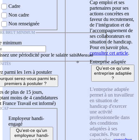
Cap emploi et ses
Cadre
partenaires pour ses
actions concrètes en
Non cadre
faveur du recrutement,
Non renseignée
de l’intégration et de
l’accompagnement de
IRE BRUT MINIMUM
ses collaborateurs en
situation de handicap.
re minimum
Pour en savoir plus,
consultez cet article
.
ssez une périodicité pour le salaire saisi
Entreprise adaptée
NITÉS
Qu'est-ce qu'une
z parmi les 1ers à postuler
entreprise adaptée
?
urquoi serez-vous parmi les
premiers à postuler ?
L'entreprise adaptée
es de plus de 15 jours,
permet à un travailleur
tant moins de 4 candidatures
en situation de
t France Travail est informé)
handicap d'exercer
ICAP
une activité
professionnelle dans
Employeur handi-
des conditions
engagé
adaptées à ses
Qu'est-ce qu'un
capacités. Pour en
employeur handi-
savoir plus,
consultez