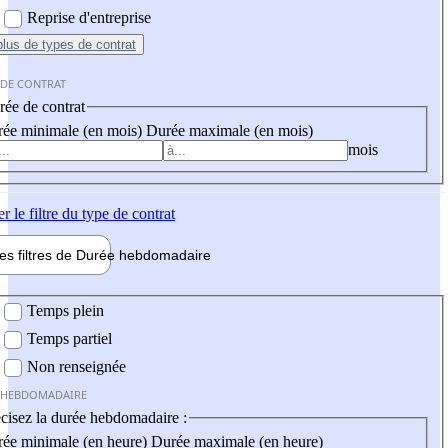
Reprise d'entreprise
plus
de types de contrat
 DE CONTRAT
ée de contrat
ée minimale (en mois)
Durée maximale (en mois)
mois
er
le filtre du type de contrat
les filtres de
Durée hebdo
madaire
 hebdomadaire
Temps plein
Temps partiel
Non renseignée
 HEBDOMADAIRE
cisez la durée hebdomadaire :
ée minimale (en heure)
Durée maximale (en heure)