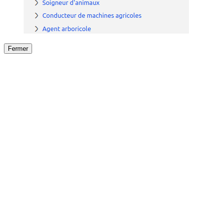
Fermer
Fermer
le détail de l'offre
/
Offre
sur
Offre précéden