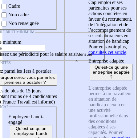
Cap emploi et ses
Cadre
partenaires pour ses
actions concrètes en
Non cadre
faveur du recrutement,
Non renseignée
de l’intégration et de
l’accompagnement de
IRE BRUT MINIMUM
ses collaborateurs en
situation de handicap.
re minimum
Pour en savoir plus,
consultez cet article
.
ssez une périodicité pour le salaire saisi
Entreprise adaptée
NITÉS
Qu'est-ce qu'une
z parmi les 1ers à postuler
entreprise adaptée
?
urquoi serez-vous parmi les
premiers à postuler ?
L'entreprise adaptée
es de plus de 15 jours,
permet à un travailleur
tant moins de 4 candidatures
en situation de
t France Travail est informé)
handicap d'exercer
ICAP
une activité
professionnelle dans
Employeur handi-
des conditions
engagé
adaptées à ses
Qu'est-ce qu'un
capacités. Pour en
employeur handi-
savoir plus,
consultez