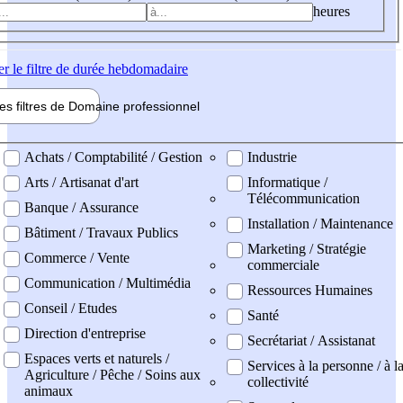
heures
er
le filtre de durée hebdomadaire
les filtres de
Domaine pro
fessionnel
ne professionel
Achats / Comptabilité / Gestion
Industrie
Arts / Artisanat d'art
Informatique /
Télécommunication
Banque / Assurance
Installation / Maintenance
Bâtiment / Travaux Publics
Marketing / Stratégie
Commerce / Vente
commerciale
Communication / Multimédia
Ressources Humaines
Conseil / Etudes
Santé
Direction d'entreprise
Secrétariat / Assistanat
Espaces verts et naturels /
Services à la personne / à l
Agriculture / Pêche / Soins aux
collectivité
animaux