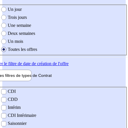
e création de l'offre
Un jour
Trois jours
Une semaine
Deux semaines
Un mois
Toutes les offres
er
le filtre de date de création de l'offre
les filtres de types de
Contrat
de contrat
CDI
CDD
Intérim
CDI Intérimaire
Saisonnier