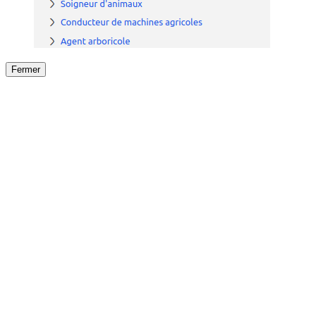
Fermer
Fermer
le détail de l'offre
/
Offre
sur
Offre précéden