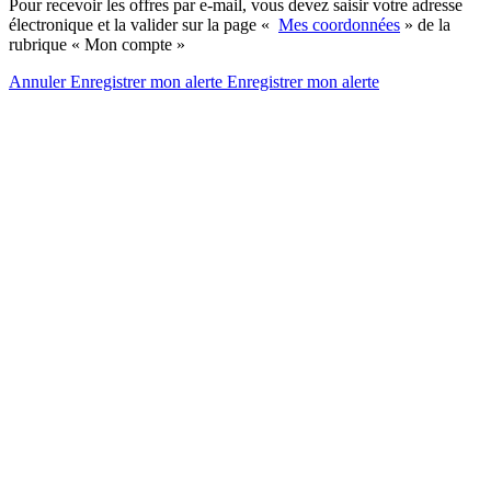
Pour recevoir les offres par e-mail, vous devez saisir votre adresse
électronique et la valider sur la page «
Mes coordonnées
» de la
rubrique « Mon compte »
Annuler
Enregistrer mon alerte
Enregistrer
mon alerte