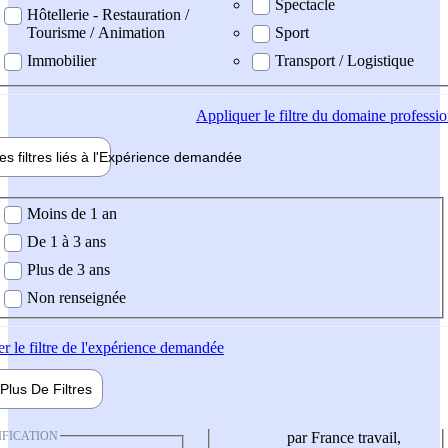
Spectacle
Hôtellerie - Restauration /
Tourisme / Animation
Sport
Immobilier
Transport / Logistique
Appliquer
le filtre du domaine professi
es filtres liés à l'
Expérience
demandée
ience demandée
Moins de 1 an
De 1 à 3 ans
Plus de 3 ans
Non renseignée
er
le filtre de l'expérience demandée
Plus De
Filtres
IFICATION
par France travail,