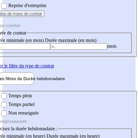
Reprise d'entreprise
plus
de types de contrat
 DE CONTRAT
ée de contrat
ée minimale (en mois)
Durée maximale (en mois)
mois
er
le filtre du type de contrat
les filtres de
Durée hebdo
madaire
 hebdomadaire
Temps plein
Temps partiel
Non renseignée
 HEBDOMADAIRE
cisez la durée hebdomadaire :
ée minimale (en heure)
Durée maximale (en heure)