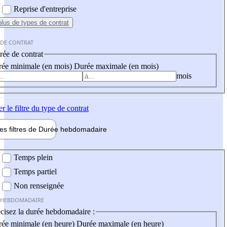
Reprise d'entreprise
plus
de types de contrat
 DE CONTRAT
ée de contrat
ée minimale (en mois)
Durée maximale (en mois)
mois
er
le filtre du type de contrat
les filtres de
Durée hebdo
madaire
 hebdomadaire
Temps plein
Temps partiel
Non renseignée
 HEBDOMADAIRE
cisez la durée hebdomadaire :
ée minimale (en heure)
Durée maximale (en heure)