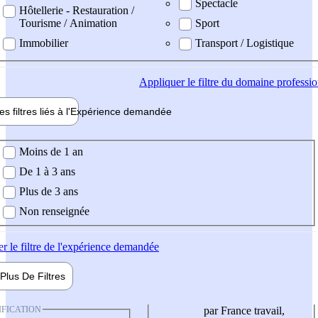
Spectacle
Hôtellerie - Restauration /
Tourisme / Animation
Sport
Immobilier
Transport / Logistique
Appliquer
le filtre du domaine professi
es filtres liés à l'
Expérience
demandée
ience demandée
Moins de 1 an
De 1 à 3 ans
Plus de 3 ans
Non renseignée
er
le filtre de l'expérience demandée
Plus De
Filtres
IFICATION
par France travail,