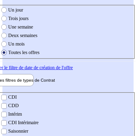
e création de l'offre
Un jour
Trois jours
Une semaine
Deux semaines
Un mois
Toutes les offres
er
le filtre de date de création de l'offre
les filtres de types de
Contrat
de contrat
CDI
CDD
Intérim
CDI Intérimaire
Saisonnier