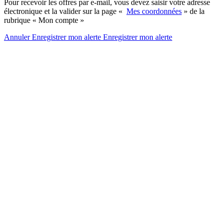
Pour recevoir les offres par e-mail, vous devez saisir votre adresse
électronique et la valider sur la page «
Mes coordonnées
» de la
rubrique « Mon compte »
Annuler
Enregistrer mon alerte
Enregistrer
mon alerte