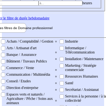
heures
er
le filtre de durée hebdomadaire
les filtres de
Domaine pro
fessionnel
ne professionel
Achats / Comptabilité / Gestion
Industrie
Arts / Artisanat d'art
Informatique /
Télécommunication
Banque / Assurance
Installation / Maintenance
Bâtiment / Travaux Publics
Marketing / Stratégie
Commerce / Vente
commerciale
Communication / Multimédia
Ressources Humaines
Conseil / Etudes
Santé
Direction d'entreprise
Secrétariat / Assistanat
Espaces verts et naturels /
Services à la personne / à l
Agriculture / Pêche / Soins aux
collectivité
animaux