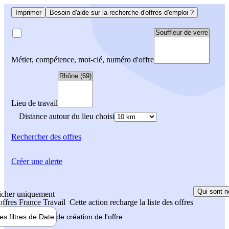
Imprimer
Besoin d'aide sur la recherche d'offres d'emploi ?
Métier, compétence, mot-clé, numéro d'offre
Lieu de travail
Distance autour du lieu choisi
Rechercher
des offres
Créer une alerte
Qui sont n
icher uniquement
 offres France Travail
Cette action recharge la liste des offres
les filtres de
Date de création
de l'offre