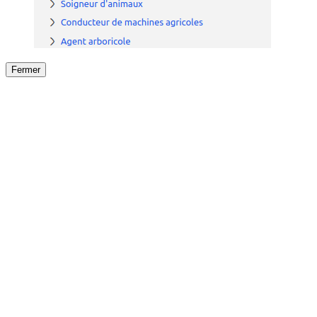
Fermer
Fermer
le détail de l'offre
/
Offre
sur
Offre précéden