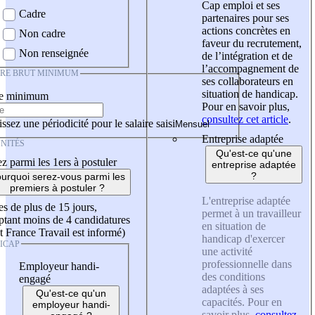
Cap emploi et ses
Cadre
partenaires pour ses
actions concrètes en
Non cadre
faveur du recrutement,
Non renseignée
de l’intégration et de
l’accompagnement de
IRE BRUT MINIMUM
ses collaborateurs en
situation de handicap.
re minimum
Pour en savoir plus,
consultez cet article
.
ssez une périodicité pour le salaire saisi
Entreprise adaptée
NITÉS
Qu'est-ce qu'une
z parmi les 1ers à postuler
entreprise adaptée
?
urquoi serez-vous parmi les
premiers à postuler ?
L'entreprise adaptée
es de plus de 15 jours,
permet à un travailleur
tant moins de 4 candidatures
en situation de
t France Travail est informé)
handicap d'exercer
ICAP
une activité
professionnelle dans
Employeur handi-
des conditions
engagé
adaptées à ses
Qu'est-ce qu'un
capacités. Pour en
employeur handi-
savoir plus,
consultez