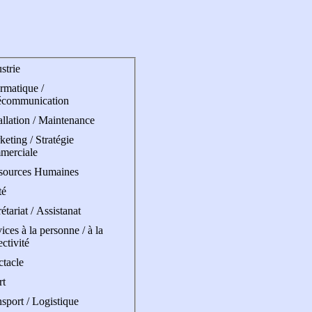
strie
rmatique /
écommunication
allation / Maintenance
eting / Stratégie
merciale
sources Humaines
té
étariat / Assistanat
ices à la personne / à la
ectivité
ctacle
rt
sport / Logistique