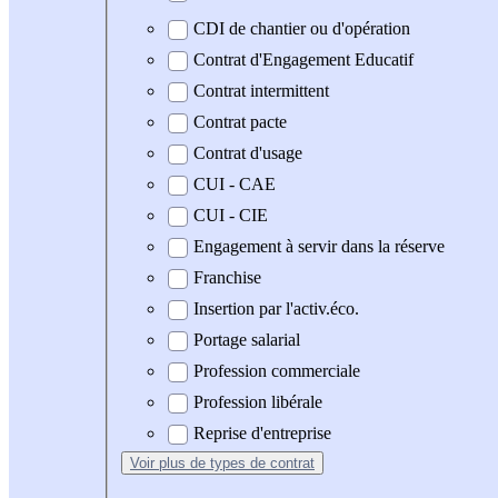
CDI de chantier ou d'opération
Contrat d'Engagement Educatif
Contrat intermittent
Contrat pacte
Contrat d'usage
CUI - CAE
CUI - CIE
Engagement à servir dans la réserve
Franchise
Insertion par l'activ.éco.
Portage salarial
Profession commerciale
Profession libérale
Reprise d'entreprise
Voir plus
de types de contrat