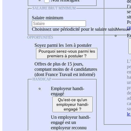
de
l
SALAIRE BRUT MINIMUM
se
si
Salaire minimum
Po
co
Choisissez une périodicité pour le salaire saisi
En
OPPORTUNITÉS
Soyez parmi les 1ers à postuler
Pourquoi serez-vous parmi les
premiers à postuler ?
L'
Offres de plus de 15 jours,
pe
comptant moins de 4 candidatures
en
(dont France Travail est informé)
ha
HANDICAP
un
pr
Employeur handi-
de
engagé
ad
Qu'est-ce qu'un
ca
employeur handi-
sa
engagé ?
le
Un employeur handi-
engagé est un
employeur reconnu