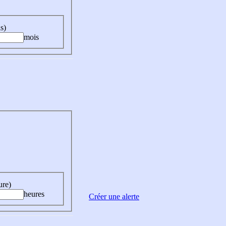
s)
mois
ure)
heures
Créer une alerte