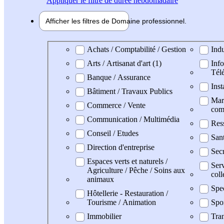
Appliquer
le filtre de durée hebdomadaire
Afficher les filtres de
Domaine pro
fessionnel
Domaine professionel
Achats / Comptabilité / Gestion
Indu
Arts / Artisanat d'art (1)
Info
Tél
Banque / Assurance
Inst
Bâtiment / Travaux Publics
Mark
Commerce / Vente
com
Communication / Multimédia
Res
Conseil / Etudes
San
Direction d'entreprise
Secr
Espaces verts et naturels /
Serv
Agriculture / Pêche / Soins aux
coll
animaux
Spe
Hôtellerie - Restauration /
Tourisme / Animation
Spo
Immobilier
Tran