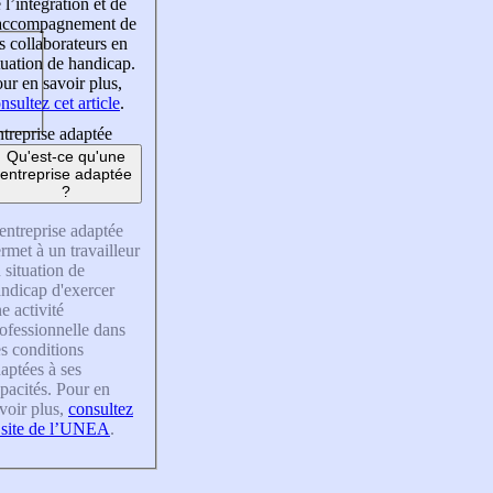
 l’intégration et de
’accompagnement de
s collaborateurs en
tuation de handicap.
ur en savoir plus,
nsultez cet article
.
treprise adaptée
Qu'est-ce qu'une
entreprise adaptée
?
entreprise adaptée
rmet à un travailleur
 situation de
ndicap d'exercer
e activité
ofessionnelle dans
s conditions
aptées à ses
pacités. Pour en
voir plus,
consultez
 site de l’UNEA
.