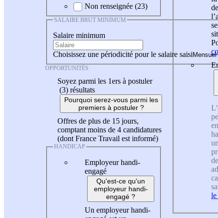
Non renseignée (23)
de
l
SALAIRE BRUT MINIMUM
se
si
Salaire minimum
Po
co
Choisissez une périodicité pour le salaire saisi
En
OPPORTUNITÉS
Soyez parmi les 1ers à postuler
(3)
résultats
Pourquoi serez-vous parmi les
L'
premiers à postuler ?
pe
Offres de plus de 15 jours,
en
comptant moins de 4 candidatures
ha
(dont France Travail est informé)
un
HANDICAP
pr
de
Employeur handi-
ad
engagé
ca
Qu'est-ce qu'un
sa
employeur handi-
le
engagé ?
Un employeur handi-