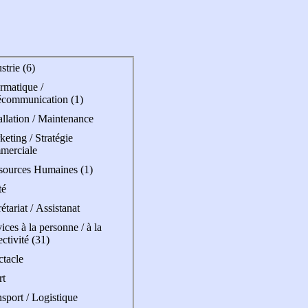
strie (6)
rmatique /
écommunication (1)
allation / Maintenance
eting / Stratégie
merciale
sources Humaines (1)
té
étariat / Assistanat
ices à la personne / à la
ectivité (31)
ctacle
rt
sport / Logistique