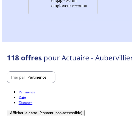
engagé est un
employeur reconnu
118 offres
pour Actuaire - Aubervillie
Trier par
Pertinence
Pertinence
Date
Distance
Afficher la carte
(contenu non-accessible)