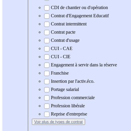
CDI de chantier ou d'opération
Contrat d'Engagement Educatif
Contrat intermittent
Contrat pacte
Contrat d'usage
CUI - CAE
CUI - CIE
Engagement à servir dans la réserve
Franchise
Insertion par l'activ.éco.
Portage salarial
Profession commerciale
Profession libérale
Reprise d'entreprise
Voir plus
de types de contrat