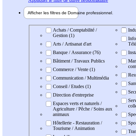
Appliquer
le filtre de durée hebdomadaire
Afficher les filtres de
Domaine pro
fessionnel
Domaine professionel
Achats / Comptabilité /
Indu
Gestion (1)
Info
Arts / Artisanat d'art
Tél
Banque / Assurance (76)
Inst
Bâtiment / Travaux Publics
Mark
com
Commerce / Vente (1)
Res
Communication / Multimédia
San
Conseil / Etudes (1)
Secr
Direction d'entreprise
Serv
Espaces verts et naturels /
coll
Agriculture / Pêche / Soins aux
animaux
Spe
Hôtellerie - Restauration /
Spo
Tourisme / Animation
Tran