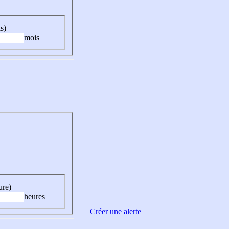
s)
mois
ure)
heures
Créer une alerte