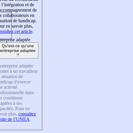
 l’intégration et de
’accompagnement de
s collaborateurs en
tuation de handicap.
ur en savoir plus,
nsultez cet article
.
treprise adaptée
Qu'est-ce qu'une
entreprise adaptée
?
entreprise adaptée
rmet à un travailleur
 situation de
ndicap d'exercer
e activité
ofessionnelle dans
s conditions
aptées à ses
pacités. Pour en
voir plus,
consultez
 site de l’UNEA
.