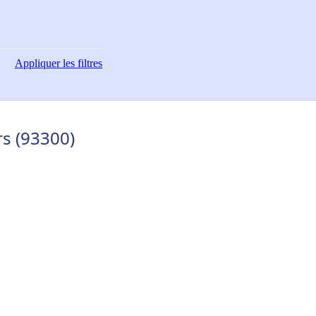
Appliquer
les filtres
rs (93300)