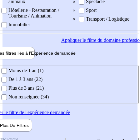
animaux
Spectacle
Hôtellerie - Restauration /
Sport
Tourisme / Animation
Transport / Logistique
Immobilier
Appliquer
le filtre du domaine professi
es filtres liés à l'
Expérience
demandée
ience demandée
Moins de 1 an (1)
De 1 à 3 ans (22)
Plus de 3 ans (21)
Non renseignée (34)
er
le filtre de l'expérience demandée
Plus De
Filtres