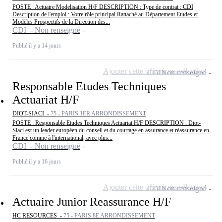
POSTE : Actuaire Modelisation H/F DESCRIPTION : Type de contrat : CDI
Description de l'emploi : Votre rôle principal Rattaché au Département Etudes et
Modèles Prospectifs de la Direction des...
CDI - Non renseigné
Publié il y a 14 jours
Ajouter cette offre à ma sélection
CDI
Non renseigné
Responsable Etudes Techniques
Actuariat H/F
DIOT-SIACI -
75 - PARIS 1ER ARRONDISSEMENT
POSTE : Responsable Etudes Techniques Actuariat H/F DESCRIPTION : Diot-
Siaci est un leader européen du conseil et du courtage en assurance et réassurance en
France comme à l'international, avec plus...
CDI - Non renseigné
Publié il y a 16 jours
Ajouter cette offre à ma sélection
CDI
Non renseigné
Actuaire Junior Reassurance H/F
HC RESOURCES -
75 - PARIS 8E ARRONDISSEMENT