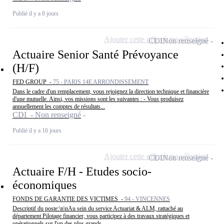
Publié il y a 8 jours
Ajouter cette offre à ma sélection
CDI
Non renseigné
Actuaire Senior Santé Prévoyance
(H/F)
FED GROUP -
75 - PARIS 14E ARRONDISSEMENT
Dans le cadre d'un remplacement, vous rejoignez la direction technique et financière
d'une mutuelle. Ainsi, vos missions sont les suivantes : - Vous produisez
annuellement les comptes de résultats...
CDI - Non renseigné
Publié il y a 16 jours
Ajouter cette offre à ma sélection
CDI
Non renseigné
Actuaire F/H - Etudes socio-
économiques
FONDS DE GARANTIE DES VICTIMES -
94 - VINCENNES
Descriptif du poste:\n\nAu sein du service Actuariat & ALM, rattaché au
département Pilotage financier, vous participez à des travaux stratégiques et
opérationnels sur l'un des plus grands...