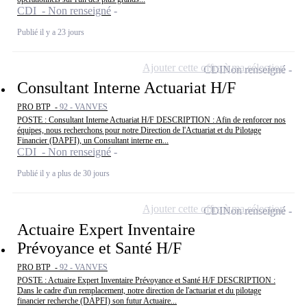
CDI - Non renseigné
Publié il y a 23 jours
Ajouter cette offre à ma sélection
CDI
Non renseigné
Consultant Interne Actuariat H/F
PRO BTP -
92 - VANVES
POSTE : Consultant Interne Actuariat H/F DESCRIPTION : Afin de renforcer nos
équipes, nous recherchons pour notre Direction de l'Actuariat et du Pilotage
Financier (DAPFI), un Consultant interne en...
CDI - Non renseigné
Publié il y a plus de 30 jours
Ajouter cette offre à ma sélection
CDI
Non renseigné
Actuaire Expert Inventaire
Prévoyance et Santé H/F
PRO BTP -
92 - VANVES
POSTE : Actuaire Expert Inventaire Prévoyance et Santé H/F DESCRIPTION :
Dans le cadre d'un remplacement, notre direction de l'actuariat et du pilotage
financier recherche (DAPFI) son futur Actuaire...