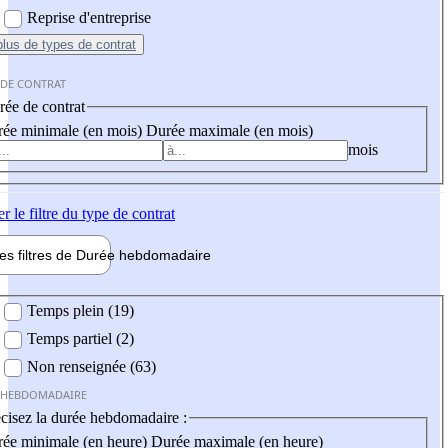
Reprise d'entreprise
plus
de types de contrat
 DE CONTRAT
ée de contrat
ée minimale (en mois)
Durée maximale (en mois)
mois
er
le filtre du type de contrat
les filtres de
Durée hebdo
madaire
 hebdomadaire
Temps plein (19)
Temps partiel (2)
Non renseignée (63)
 HEBDOMADAIRE
cisez la durée hebdomadaire :
ée minimale (en heure)
Durée maximale (en heure)