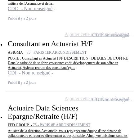
métiers de l'Assurance et de la...
CDD - Non renseigné
Publié il y a 2 jours
Ajouter cette offre à ma sélection
CDI
Non renseigné
Consultant en Actuariat H/F
ASIGMA -
75 - PARIS 1ER ARRONDISSEMENT
POSTE : Consultant en Actuariat H/F DESCRIPTION : DÉTAILS DE L'OFFRE
Dans le cadre de de sa forte croissance et du développement de son offre en
Actuariat, Asigma recrute des consultant(e)s...
CDI - Non renseigné
Publié il y a 2 jours
Ajouter cette offre à ma sélection
CDI
Non renseigné
Actuaire Data Sciences
Epargne/Retraite (H/F)
FED GROUP -
75 - PARIS 8E ARRONDISSEMENT
Au sien de la direction Actuarielle, vous rejoignez une équipe d'une dizaine de
collaborateurs et reportez directement au responsable. Ainsi, vos missions sont les