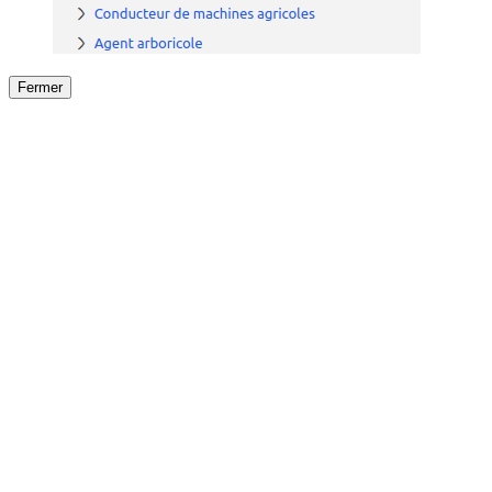
Fermer
Fermer
le détail de l'offre
/
Offre
sur
Offre précéden