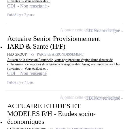
suivantes : - Vous réalisez des...
CDI - Non renseigné
Publié il y a 7 jours
Ajouter cette offre à ma sélection
CDI
Non renseigné
Actuaire Senior Provisionnement
IARD & Santé (H/F)
FED GROUP -
75 - PARIS 8E ARRONDISSEMENT
Au sien de la direction Actuarielle, vous rejoignez une équipe d'une dizaine de
collaborateurs et reportez directement à la responsable. Ainsi, vos missions sont les
suivantes : - Vous évaluez et...
CDI - Non renseigné
Publié il y a 7 jours
Ajouter cette offre à ma sélection
CDI
Non renseigné
ACTUAIRE ETUDES ET
MODELES F/H - Etudes socio-
économiques