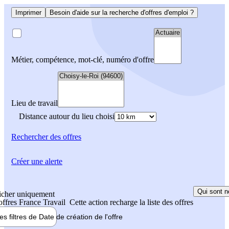
Imprimer
Besoin d'aide sur la recherche d'offres d'emploi ?
Métier, compétence, mot-clé, numéro d'offre
Lieu de travail
Distance autour du lieu choisi
Rechercher
des offres
Créer une alerte
Qui sont n
icher uniquement
 offres France Travail
Cette action recharge la liste des offres
les filtres de
Date de création
de l'offre