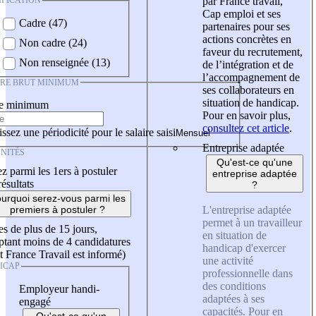
IFICATION
par France travail,
Cap emploi et ses
Cadre (47)
partenaires pour ses
actions concrètes en
Non cadre (24)
faveur du recrutement,
Non renseignée (13)
de l’intégration et de
l’accompagnement de
IRE BRUT MINIMUM
ses collaborateurs en
situation de handicap.
re minimum
Pour en savoir plus,
consultez cet article
.
ssez une périodicité pour le salaire saisi
Entreprise adaptée
NITÉS
Qu'est-ce qu'une
z parmi les 1ers à postuler
entreprise adaptée
résultats
?
urquoi serez-vous parmi les
L'entreprise adaptée
premiers à postuler ?
permet à un travailleur
es de plus de 15 jours,
en situation de
tant moins de 4 candidatures
handicap d'exercer
t France Travail est informé)
une activité
ICAP
professionnelle dans
des conditions
Employeur handi-
adaptées à ses
engagé
capacités. Pour en
Qu'est-ce qu'un