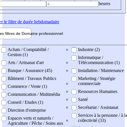
heures
er
le filtre de durée hebdomadaire
les filtres de
Domaine pro
fessionnel
ne professionel
Achats / Comptabilité /
Industrie (2)
Gestion (1)
Informatique /
Arts / Artisanat d'art
Télécommunication (1)
Banque / Assurance (45)
Installation / Maintenance
Bâtiment / Travaux Publics
Marketing / Stratégie
commerciale
Commerce / Vente (1)
Ressources Humaines
Communication / Multimédia
Santé
Conseil / Etudes (1)
Secrétariat / Assistanat
Direction d'entreprise
Services à la personne / à l
Espaces verts et naturels /
collectivité (33)
Agriculture / Pêche / Soins aux