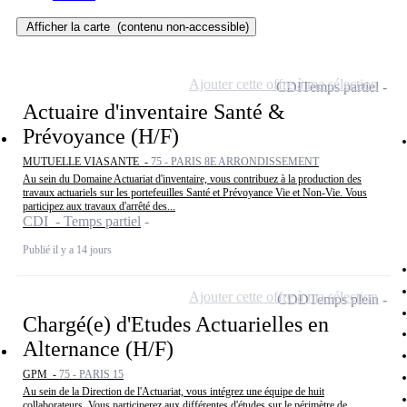
Afficher la carte
(contenu non-accessible)
Ajouter cette offre à ma sélection
CDI
Temps partiel
Actuaire d'inventaire Santé &
Prévoyance (H/F)
MUTUELLE VIASANTE -
75 - PARIS 8E ARRONDISSEMENT
Au sein du Domaine Actuariat d'inventaire, vous contribuez à la production des
travaux actuariels sur les portefeuilles Santé et Prévoyance Vie et Non-Vie. Vous
participez aux travaux d'arrêté des...
CDI - Temps partiel
Publié il y a 14 jours
Ajouter cette offre à ma sélection
CDD
Temps plein
Chargé(e) d'Etudes Actuarielles en
Alternance (H/F)
GPM -
75 - PARIS 15
Au sein de la Direction de l'Actuariat, vous intégrez une équipe de huit
collaborateurs. Vous participerez aux différentes d'études sur le périmètre de