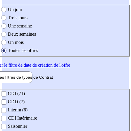
e création de l'offre
Un jour
Trois jours
Une semaine
Deux semaines
Un mois
Toutes les offres
er
le filtre de date de création de l'offre
les filtres de types de
Contrat
de contrat
CDI (71)
CDD (7)
Intérim (6)
CDI Intérimaire
Saisonnier