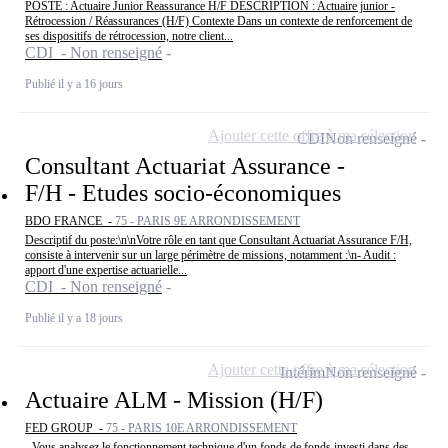
POSTE : Actuaire Junior Reassurance H/F DESCRIPTION : Actuaire junior -
Rétrocession / Réassurances (H/F) Contexte Dans un contexte de renforcement de
ses dispositifs de rétrocession, notre client...
CDI - Non renseigné
Publié il y a 16 jours
Ajouter cette offre à ma sélection
CDI
Non renseigné
Consultant Actuariat Assurance -
F/H - Etudes socio-économiques
BDO FRANCE -
75 - PARIS 9E ARRONDISSEMENT
Descriptif du poste:\n\nVotre rôle en tant que Consultant Actuariat Assurance F/H,
consiste à intervenir sur un large périmètre de missions, notamment :\n- Audit :
apport d'une expertise actuarielle...
CDI - Non renseigné
Publié il y a 18 jours
Ajouter cette offre à ma sélection
Intérim
Non renseigné
Actuaire ALM - Mission (H/F)
FED GROUP -
75 - PARIS 10E ARRONDISSEMENT
- Vous analysez le fonctionnement technique d'un fonds de fonds investi dans des