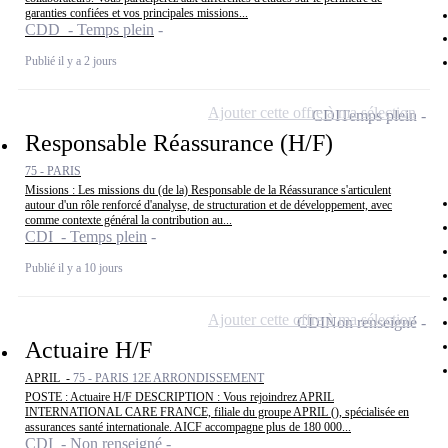
garanties confiées et vos principales missions...
CDD - Temps plein
Publié il y a 2 jours
Ajouter cette offre à ma sélection
CDI
Temps plein
Responsable Réassurance (H/F)
75 - PARIS
Missions : Les missions du (de la) Responsable de la Réassurance s'articulent
autour d'un rôle renforcé d'analyse, de structuration et de développement, avec
comme contexte général la contribution au...
CDI - Temps plein
Publié il y a 10 jours
Ajouter cette offre à ma sélection
CDI
Non renseigné
Actuaire H/F
APRIL -
75 - PARIS 12E ARRONDISSEMENT
POSTE : Actuaire H/F DESCRIPTION : Vous rejoindrez APRIL
INTERNATIONAL CARE FRANCE, filiale du groupe APRIL (), spécialisée en
assurances santé internationale. AICF accompagne plus de 180 000...
CDI - Non renseigné