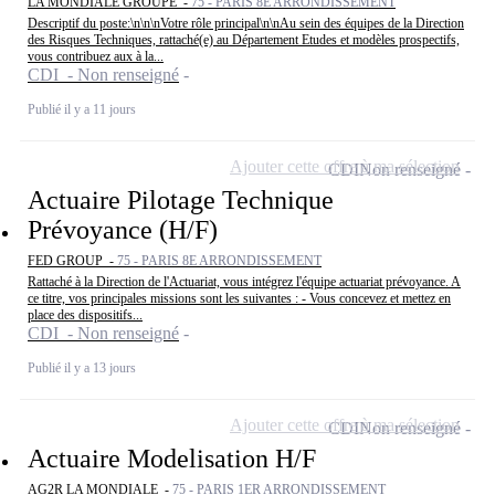
LA MONDIALE GROUPE -
75 - PARIS 8E ARRONDISSEMENT
Descriptif du poste:\n\n\nVotre rôle principal\n\nAu sein des équipes de la Direction
des Risques Techniques, rattaché(e) au Département Etudes et modèles prospectifs,
vous contribuez aux à la...
CDI - Non renseigné
Publié il y a 11 jours
Ajouter cette offre à ma sélection
CDI
Non renseigné
Actuaire Pilotage Technique
Prévoyance (H/F)
FED GROUP -
75 - PARIS 8E ARRONDISSEMENT
Rattaché à la Direction de l'Actuariat, vous intégrez l'équipe actuariat prévoyance. A
ce titre, vos principales missions sont les suivantes : - Vous concevez et mettez en
place des dispositifs...
CDI - Non renseigné
Publié il y a 13 jours
Ajouter cette offre à ma sélection
CDI
Non renseigné
Actuaire Modelisation H/F
AG2R LA MONDIALE -
75 - PARIS 1ER ARRONDISSEMENT