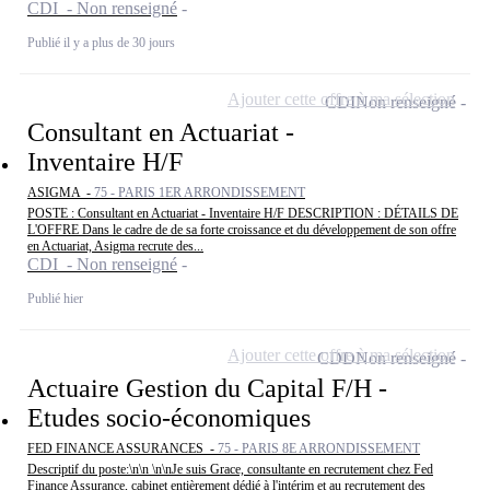
CDI - Non renseigné
Publié il y a plus de 30 jours
Ajouter cette offre à ma sélection
CDI
Non renseigné
Consultant en Actuariat -
Inventaire H/F
ASIGMA -
75 - PARIS 1ER ARRONDISSEMENT
POSTE : Consultant en Actuariat - Inventaire H/F DESCRIPTION : DÉTAILS DE
L'OFFRE Dans le cadre de de sa forte croissance et du développement de son offre
en Actuariat, Asigma recrute des...
CDI - Non renseigné
Publié hier
Ajouter cette offre à ma sélection
CDD
Non renseigné
Actuaire Gestion du Capital F/H -
Etudes socio-économiques
FED FINANCE ASSURANCES -
75 - PARIS 8E ARRONDISSEMENT
Descriptif du poste:\n\n \n\nJe suis Grace, consultante en recrutement chez Fed
Finance Assurance, cabinet entièrement dédié à l'intérim et au recrutement des