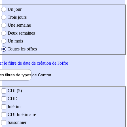
e création de l'offre
Un jour
Trois jours
Une semaine
Deux semaines
Un mois
Toutes les offres
er
le filtre de date de création de l'offre
les filtres de types de
Contrat
de contrat
CDI (5)
CDD
Intérim
CDI Intérimaire
Saisonnier