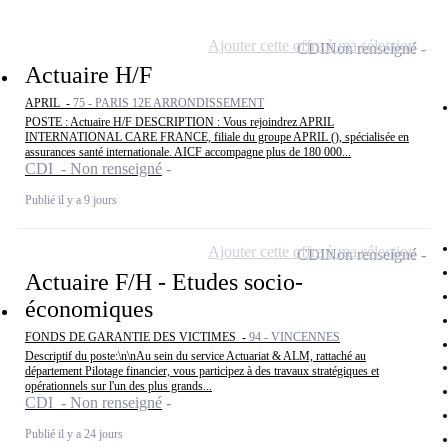
Ajouter cette offre à ma sélection
CDI
Non renseigné
Actuaire H/F
APRIL -
75 - PARIS 12E ARRONDISSEMENT
POSTE : Actuaire H/F DESCRIPTION : Vous rejoindrez APRIL
INTERNATIONAL CARE FRANCE, filiale du groupe APRIL (), spécialisée en
assurances santé internationale. AICF accompagne plus de 180 000...
CDI - Non renseigné
Publié il y a 9 jours
Ajouter cette offre à ma sélection
CDI
Non renseigné
Actuaire F/H - Etudes socio-
économiques
FONDS DE GARANTIE DES VICTIMES -
94 - VINCENNES
Descriptif du poste:\n\nAu sein du service Actuariat & ALM, rattaché au
département Pilotage financier, vous participez à des travaux stratégiques et
opérationnels sur l'un des plus grands...
CDI - Non renseigné
Publié il y a 24 jours