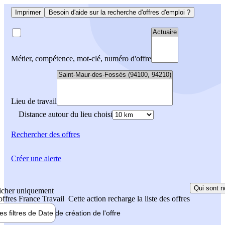
Imprimer
Besoin d'aide sur la recherche d'offres d'emploi ?
Métier, compétence, mot-clé, numéro d'offre
Lieu de travail
Distance autour du lieu choisi
Rechercher
des offres
Créer une alerte
Qui sont n
icher uniquement
 offres France Travail
Cette action recharge la liste des offres
les filtres de
Date de création
de l'offre