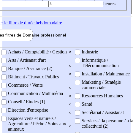
heures
er
le filtre de durée hebdomadaire
les filtres de
Domaine pro
fessionnel
ne professionel
Achats / Comptabilité / Gestion
Industrie
Arts / Artisanat d'art
Informatique /
Télécommunication
Banque / Assurance (2)
Installation / Maintenance
Bâtiment / Travaux Publics
Marketing / Stratégie
Commerce / Vente
commerciale
Communication / Multimédia
Ressources Humaines
Conseil / Etudes (1)
Santé
Direction d'entreprise
Secrétariat / Assistanat
Espaces verts et naturels /
Services à la personne / à l
Agriculture / Pêche / Soins aux
collectivité (2)
animaux