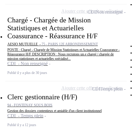
Ajouter cette offre à ma sélection
CDI
Non renseigné
Chargé - Chargée de Mission
Statistiques et Actuarielles
Coassurance - Réassurance H/F
AESIO MUTUELLE -
75 - PARIS 12E ARRONDISSEMENT
POSTE : Chargé - Chargée de Mission Statistiques et Actuarielles Coassurance -
Réassurance H/F DESCRIPTION : Nous recrutons un.e chargé / chargée de
mission statistiques et actuarielles spécialisé...
CDI - Non renseigné
Publié il y a plus de 30 jours
Ajouter cette offre à ma sélection
CDI
Temps plein
Clerc gestionnaire (H/F)
94 - FONTENAY SOUS BOIS
Gestion des dossiers contentieux et amiable d'un client institutionnel
CDI - Temps plein
Publié il y a 12 jours