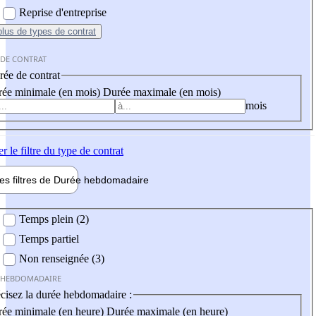
Reprise d'entreprise
plus
de types de contrat
 DE CONTRAT
ée de contrat
ée minimale (en mois)
Durée maximale (en mois)
mois
er
le filtre du type de contrat
les filtres de
Durée hebdo
madaire
 hebdomadaire
Temps plein (2)
Temps partiel
Non renseignée (3)
 HEBDOMADAIRE
cisez la durée hebdomadaire :
ée minimale (en heure)
Durée maximale (en heure)