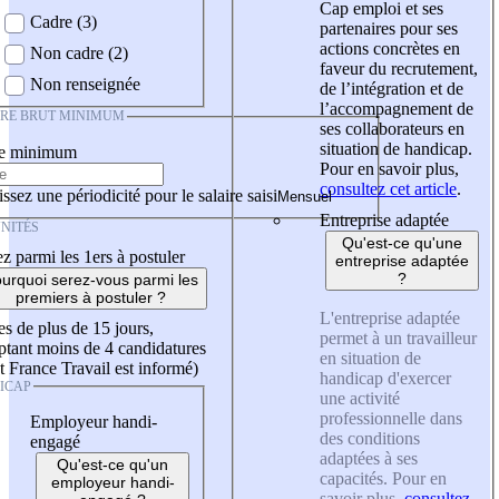
Cap emploi et ses
Cadre (3)
partenaires pour ses
actions concrètes en
Non cadre (2)
faveur du recrutement,
Non renseignée
de l’intégration et de
l’accompagnement de
IRE BRUT MINIMUM
ses collaborateurs en
situation de handicap.
re minimum
Pour en savoir plus,
consultez cet article
.
ssez une périodicité pour le salaire saisi
Entreprise adaptée
NITÉS
Qu'est-ce qu'une
z parmi les 1ers à postuler
entreprise adaptée
?
urquoi serez-vous parmi les
premiers à postuler ?
L'entreprise adaptée
es de plus de 15 jours,
permet à un travailleur
tant moins de 4 candidatures
en situation de
t France Travail est informé)
handicap d'exercer
ICAP
une activité
professionnelle dans
Employeur handi-
des conditions
engagé
adaptées à ses
Qu'est-ce qu'un
capacités. Pour en
employeur handi-
savoir plus,
consultez