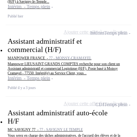
(H/F) à Savigny-le-Temple...
Intérim - Temps plein
Publié hier
Ajouter cette offre à ma sélection
Intérim
Temps plein
Assistant administratif et
commercial (H/F)
MANPOWER FRANCE -
77 - MOISSY-CRAMAYEL
Manpower LIEUSAINT GRANDS COMPTES recherche pour son client un
Assistant administratif et commercial Logistique (H/F). Poste basé à Moissy
Cramayel - 77550. Intégré(e) au Service Client, vous...
Intérim - Temps plein
Publié il y a 3 jours
Ajouter cette offre à ma sélection
CDI
Temps plein
Assistant administratif auto-école
H/F
MC SAVIGNY 77 -
77 - SAVIGNY LE TEMPLE
Vous serez en charge des tâches administratives, de l'accueil des élèves et de la