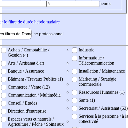
heures
er
le filtre de durée hebdomadaire
les filtres de
Domaine pro
fessionnel
ne professionel
Achats / Comptabilité /
Industrie
Gestion (4)
Informatique /
Arts / Artisanat d'art
Télécommunication
Banque / Assurance
Installation / Maintenance
Bâtiment / Travaux Publics (1)
Marketing / Stratégie
commerciale
Commerce / Vente (12)
Ressources Humaines (1)
Communication / Multimédia
Santé (1)
Conseil / Etudes
Secrétariat / Assistanat (53)
Direction d'entreprise
Services à la personne / à l
Espaces verts et naturels /
collectivité
Agriculture / Pêche / Soins aux