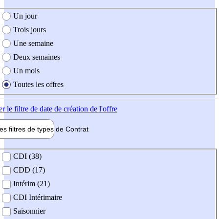
e création de l'offre
Un jour
Trois jours
Une semaine
Deux semaines
Un mois
Toutes les offres
er
le filtre de date de création de l'offre
les filtres de types de
Contrat
de contrat
CDI (38)
CDD (17)
Intérim (21)
CDI Intérimaire
Saisonnier