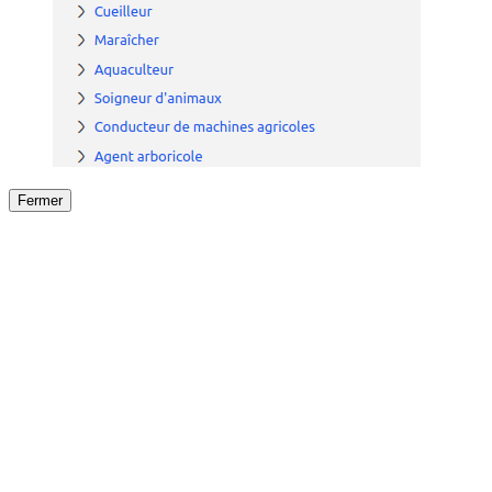
Fermer
Fermer
le détail de l'offre
/
Offre
sur
Offre précéden