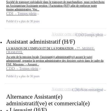
Société de transport spécialisée dans le transport de marchandises, nous recherchons
un Assistant/une Assistante gestion / Facturation (H/F) afin de renforcer notre
équipe administrative. Vos...
CDI - Temps plein
Publié il y a plus de 30 jours
Ajouter cette offre à ma sélection
CDD
Temps plein
Assistant administratif (H/F)
LA MAISON DE L'EMPLOI ET DE LA FORMATION -
77 - MOISSY-
CRAMAYEL
Au sein de la mission locale, l'assistant(e) administratif(ve) assure le suivi
administratif, organise la gestion administrative des dossiers suivis dans le cadre du
FSE. Missions : - Assurer...
CDD - Temps plein
Publié il y a plus de 30 jours
Ajouter cette offre à ma sélection
CDD
Non renseigné
Alternance Assistant(e)
administratif(ve) et commercial(e)
- Lieusaint (H/F)