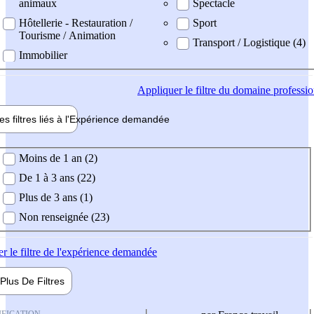
animaux
Spectacle
Hôtellerie - Restauration /
Sport
Tourisme / Animation
Transport / Logistique (4)
Immobilier
Appliquer
le filtre du domaine professi
es filtres liés à l'
Expérience
demandée
ience demandée
Moins de 1 an (2)
De 1 à 3 ans (22)
Plus de 3 ans (1)
Non renseignée (23)
er
le filtre de l'expérience demandée
Plus De
Filtres