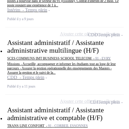
postes à pourvoir dans le secteur du 91 (Essonne). Contrat d'intérim de 2 mois. Le
poste requiert une expérience de 1 à...
Intérim - Temps plein
Publié il y a 9 jours
Ajouter cette offre à ma sélection
CDD
Temps plein
Assistant administratif / Assistante
administrative multilingue (H/F)
SCES COMMUNS IMT BUSINESS SCHOOL TELECOM -
91 - EVRY
Missions - Accueillir, accompagner et informer les étudiants tout au long de leur
parcours - Assurer la gestion opérationnelle des enseignements des Masters -
Assurer la gestion et le suivi de la...
CDD - Temps plein
Publié il y a 11 jours
Ajouter cette offre à ma sélection
CDI
Temps plein
Assistant administratif / Assistante
administrative et comptable (H/F)
TRANS LINE CONFORT -
91 - CORBEIL ESSONNES