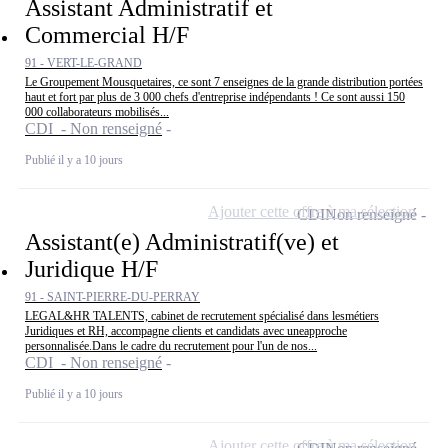
Assistant Administratif et
Commercial H/F
91 - VERT-LE-GRAND
Le Groupement Mousquetaires, ce sont 7 enseignes de la grande distribution portées
haut et fort par plus de 3 000 chefs d'entreprise indépendants ! Ce sont aussi 150
000 collaborateurs mobilisés...
CDI - Non renseigné
Publié il y a 10 jours
Ajouter cette offre à ma sélection
CDI
Non renseigné
Assistant(e) Administratif(ve) et
Juridique H/F
91 - SAINT-PIERRE-DU-PERRAY
LEGAL&HR TALENTS, cabinet de recrutement spécialisé dans lesmétiers
Juridiques et RH, accompagne clients et candidats avec uneapproche
personnalisée.Dans le cadre du recrutement pour l'un de nos...
CDI - Non renseigné
Publié il y a 10 jours
Ajouter cette offre à ma sélection