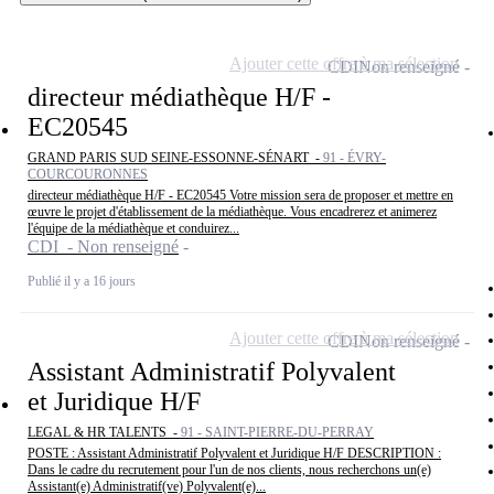
Ajouter cette offre à ma sélection
CDI
Non renseigné
directeur médiathèque H/F -
EC20545
GRAND PARIS SUD SEINE-ESSONNE-SÉNART -
91 - ÉVRY-
COURCOURONNES
directeur médiathèque H/F - EC20545 Votre mission sera de proposer et mettre en
œuvre le projet d'établissement de la médiathèque. Vous encadrerez et animerez
l'équipe de la médiathèque et conduirez...
CDI - Non renseigné
Publié il y a 16 jours
Ajouter cette offre à ma sélection
CDI
Non renseigné
Assistant Administratif Polyvalent
et Juridique H/F
LEGAL & HR TALENTS -
91 - SAINT-PIERRE-DU-PERRAY
POSTE : Assistant Administratif Polyvalent et Juridique H/F DESCRIPTION :
Dans le cadre du recrutement pour l'un de nos clients, nous recherchons un(e)
Assistant(e) Administratif(ve) Polyvalent(e)...