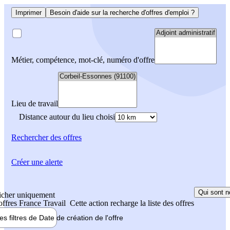
Imprimer
Besoin d'aide sur la recherche d'offres d'emploi ?
Métier, compétence, mot-clé, numéro d'offre
Lieu de travail
Distance autour du lieu choisi
Rechercher
des offres
Créer une alerte
Qui sont n
icher uniquement
 offres France Travail
Cette action recharge la liste des offres
les filtres de
Date de création
de l'offre