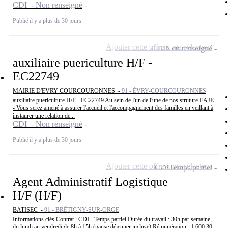
CDI - Non renseigné
Publié il y a plus de 30 jours
Ajouter cette offre à ma sélection
CDI
Non renseigné
auxiliaire puericulture H/F -
EC22749
MAIRIE D'EVRY COURCOURONNES -
91 - ÉVRY-COURCOURONNES
auxiliaire puericulture H/F - EC22749 Au sein de l'un de l'une de nos struture EAJE
- Vous serez amené à assurer l'accueil et l'accompagnement des familles en veillant à
instaurer une relation de...
CDI - Non renseigné
Publié il y a plus de 30 jours
Ajouter cette offre à ma sélection
CDI
Temps partiel
Agent Administratif Logistique
H/F (H/F)
BATISEC -
91 - BRÉTIGNY-SUR-ORGE
Informations clés Contrat : CDI - Temps partiel Durée du travail : 30h par semaine,
du lundi au vendredi de 8h à 15h (pause déjeuner incluse) Rémunération : 1 600,30