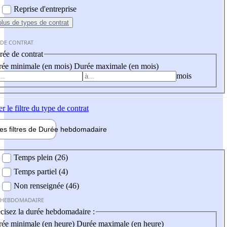
Reprise d'entreprise
plus
de types de contrat
 DE CONTRAT
ée de contrat
ée minimale (en mois)
Durée maximale (en mois)
mois
er
le filtre du type de contrat
les filtres de
Durée hebdo
madaire
 hebdomadaire
Temps plein (26)
Temps partiel (4)
Non renseignée (46)
 HEBDOMADAIRE
cisez la durée hebdomadaire :
ée minimale (en heure)
Durée maximale (en heure)