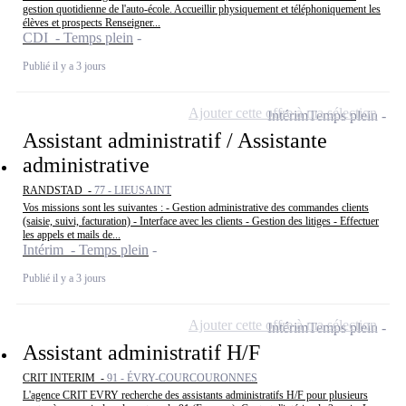
gestion quotidienne de l'auto-école. Accueillir physiquement et téléphoniquement les
élèves et prospects Renseigner...
CDI - Temps plein
Publié il y a 3 jours
Ajouter cette offre à ma sélection
Intérim
Temps plein
Assistant administratif / Assistante
administrative
RANDSTAD -
77 - LIEUSAINT
Vos missions sont les suivantes : - Gestion administrative des commandes clients
(saisie, suivi, facturation) - Interface avec les clients - Gestion des litiges - Effectuer
les appels et mails de...
Intérim - Temps plein
Publié il y a 3 jours
Ajouter cette offre à ma sélection
Intérim
Temps plein
Assistant administratif H/F
CRIT INTERIM -
91 - ÉVRY-COURCOURONNES
L'agence CRIT EVRY recherche des assistants administratifs H/F pour plusieurs