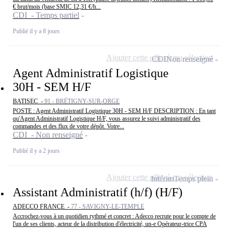
€ brut/mois (base SMIC 12,31 €/h...
CDI - Temps partiel
Publié il y a 8 jours
Ajouter cette offre à ma sélection
CDI
Non renseigné
Agent Administratif Logistique
30H - SEM H/F
BATISEC -
91 - BRÉTIGNY-SUR-ORGE
POSTE : Agent Administratif Logistique 30H - SEM H/F DESCRIPTION : En tant
qu'Agent Administratif Logistique H/F, vous assurez le suivi administratif des
commandes et des flux de votre dépôt. Votre...
CDI - Non renseigné
Publié il y a 2 jours
Ajouter cette offre à ma sélection
Intérim
Temps plein
Assistant Administratif (h/f) (H/F)
ADECCO FRANCE -
77 - SAVIGNY-LE-TEMPLE
Accrochez-vous à un quotidien rythmé et concret : Adecco recrute pour le compte de
l'un de ses clients, acteur de la distribution d'électricité, un-e Opérateur-trice CPA