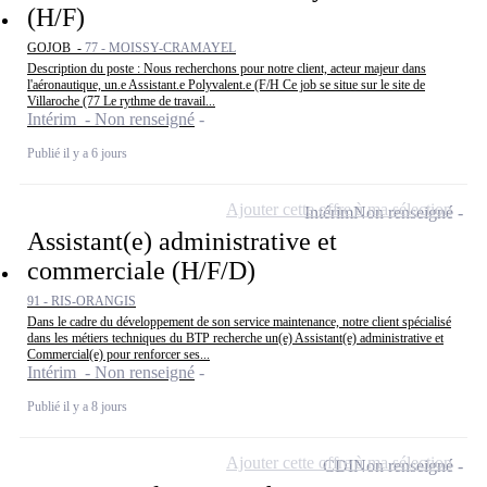
(H/F)
GOJOB -
77 - MOISSY-CRAMAYEL
Description du poste : Nous recherchons pour notre client, acteur majeur dans
l'aéronautique, un.e Assistant.e Polyvalent.e (F/H Ce job se situe sur le site de
Villaroche (77 Le rythme de travail...
Intérim - Non renseigné
Publié il y a 6 jours
Ajouter cette offre à ma sélection
Intérim
Non renseigné
Assistant(e) administrative et
commerciale (H/F/D)
91 - RIS-ORANGIS
Dans le cadre du développement de son service maintenance, notre client spécialisé
dans les métiers techniques du BTP recherche un(e) Assistant(e) administrative et
Commercial(e) pour renforcer ses...
Intérim - Non renseigné
Publié il y a 8 jours
Ajouter cette offre à ma sélection
CDI
Non renseigné