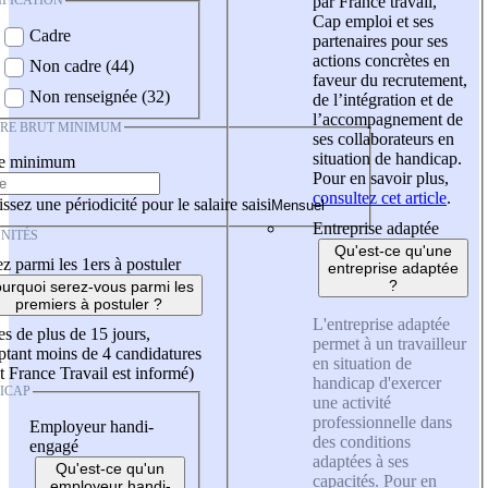
IFICATION
par France travail,
Cap emploi et ses
Cadre
partenaires pour ses
actions concrètes en
Non cadre (44)
faveur du recrutement,
Non renseignée (32)
de l’intégration et de
l’accompagnement de
IRE BRUT MINIMUM
ses collaborateurs en
situation de handicap.
re minimum
Pour en savoir plus,
consultez cet article
.
ssez une périodicité pour le salaire saisi
Entreprise adaptée
NITÉS
Qu'est-ce qu'une
z parmi les 1ers à postuler
entreprise adaptée
?
urquoi serez-vous parmi les
premiers à postuler ?
L'entreprise adaptée
es de plus de 15 jours,
permet à un travailleur
tant moins de 4 candidatures
en situation de
t France Travail est informé)
handicap d'exercer
ICAP
une activité
professionnelle dans
Employeur handi-
des conditions
engagé
adaptées à ses
Qu'est-ce qu'un
capacités. Pour en
employeur handi-