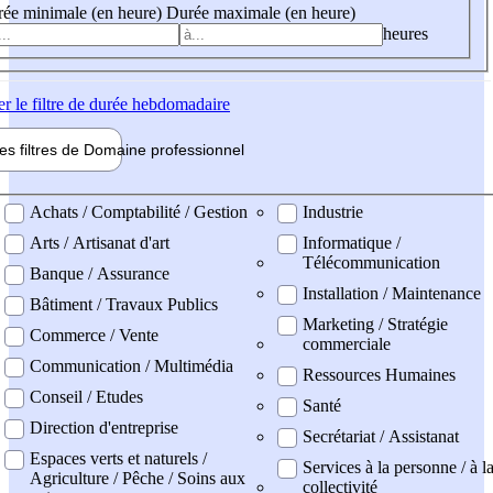
ée minimale (en heure)
Durée maximale (en heure)
heures
er
le filtre de durée hebdomadaire
les filtres de
Domaine pro
fessionnel
ne professionel
Achats / Comptabilité / Gestion
Industrie
Arts / Artisanat d'art
Informatique /
Télécommunication
Banque / Assurance
Installation / Maintenance
Bâtiment / Travaux Publics
Marketing / Stratégie
Commerce / Vente
commerciale
Communication / Multimédia
Ressources Humaines
Conseil / Etudes
Santé
Direction d'entreprise
Secrétariat / Assistanat
Espaces verts et naturels /
Services à la personne / à l
Agriculture / Pêche / Soins aux
collectivité