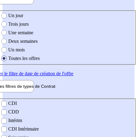
e création de l'offre
Un jour
Trois jours
Une semaine
Deux semaines
Un mois
Toutes les offres
er
le filtre de date de création de l'offre
les filtres de types de
Contrat
de contrat
CDI
CDD
Intérim
CDI Intérimaire