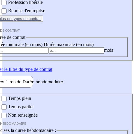
Profession libérale
Reprise d'entreprise
plus
de types de contrat
 DE CONTRAT
ée de contrat
ée minimale (en mois)
Durée maximale (en mois)
mois
er
le filtre du type de contrat
les filtres de
Durée hebdo
madaire
 hebdomadaire
Temps plein
Temps partiel
Non renseignée
 HEBDOMADAIRE
cisez la durée hebdomadaire :