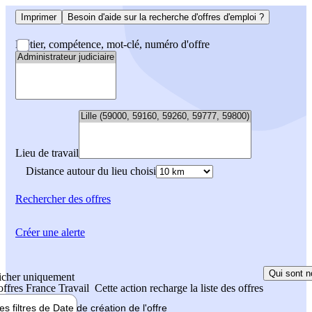
Imprimer
Besoin d'aide sur la recherche d'offres d'emploi ?
Métier, compétence, mot-clé, numéro d'offre
Lieu de travail
Distance autour du lieu choisi
Rechercher
des offres
Créer une alerte
Qui sont n
icher uniquement
 offres France Travail
Cette action recharge la liste des offres
les filtres de
Date de création
de l'offre