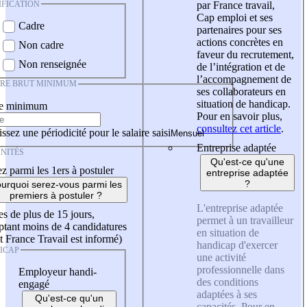
IFICATION
par France travail,
Cap emploi et ses
Cadre
partenaires pour ses
actions concrètes en
Non cadre
faveur du recrutement,
Non renseignée
de l’intégration et de
l’accompagnement de
IRE BRUT MINIMUM
ses collaborateurs en
situation de handicap.
re minimum
Pour en savoir plus,
consultez cet article
.
ssez une périodicité pour le salaire saisi
Entreprise adaptée
NITÉS
Qu'est-ce qu'une
z parmi les 1ers à postuler
entreprise adaptée
?
urquoi serez-vous parmi les
premiers à postuler ?
L'entreprise adaptée
es de plus de 15 jours,
permet à un travailleur
tant moins de 4 candidatures
en situation de
t France Travail est informé)
handicap d'exercer
ICAP
une activité
professionnelle dans
Employeur handi-
des conditions
engagé
adaptées à ses
Qu'est-ce qu'un
capacités. Pour en