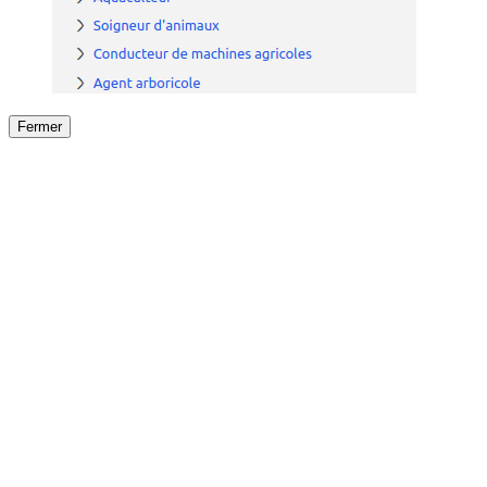
Fermer
Fermer
le détail de l'offre
/
Offre
sur
Offre précéden