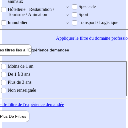
animaux
Spectacle
Hôtellerie - Restauration /
Tourisme / Animation
Sport
Immobilier
Transport / Logistique
Appliquer
le filtre du domaine professi
es filtres liés à l'
Expérience
demandée
ience demandée
Moins de 1 an
De 1 à 3 ans
Plus de 3 ans
Non renseignée
er
le filtre de l'expérience demandée
Plus De
Filtres