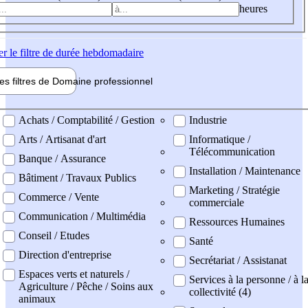
heures
er
le filtre de durée hebdomadaire
les filtres de
Domaine pro
fessionnel
ne professionel
Achats / Comptabilité / Gestion
Industrie
Arts / Artisanat d'art
Informatique /
Télécommunication
Banque / Assurance
Installation / Maintenance
Bâtiment / Travaux Publics
Marketing / Stratégie
Commerce / Vente
commerciale
Communication / Multimédia
Ressources Humaines
Conseil / Etudes
Santé
Direction d'entreprise
Secrétariat / Assistanat
Espaces verts et naturels /
Services à la personne / à l
Agriculture / Pêche / Soins aux
collectivité (4)
animaux