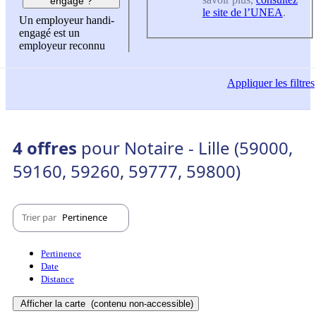
engagé ?
le site de l’UNEA
.
Un employeur handi-
engagé est un
employeur reconnu
Appliquer
les filtres
4 offres
pour Notaire - Lille (59000,
59160, 59260, 59777, 59800)
Trier par
Pertinence
Pertinence
Date
Distance
Afficher la carte
(contenu non-accessible)