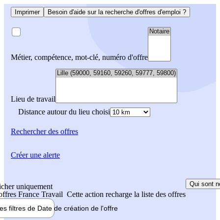
Imprimer
Besoin d'aide sur la recherche d'offres d'emploi ?
Métier, compétence, mot-clé, numéro d'offre
Lieu de travail
Distance autour du lieu choisi
Rechercher
des offres
Créer une alerte
Qui sont n
icher uniquement
 offres France Travail
Cette action recharge la liste des offres
les filtres de
Date de création
de l'offre