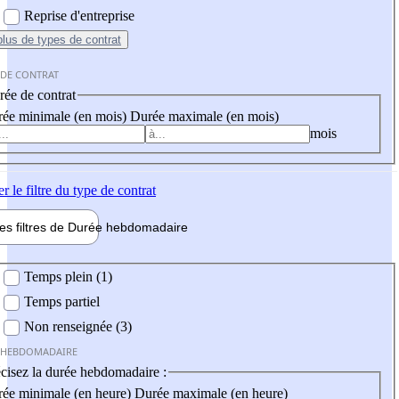
Reprise d'entreprise
plus
de types de contrat
 DE CONTRAT
ée de contrat
ée minimale (en mois)
Durée maximale (en mois)
mois
er
le filtre du type de contrat
les filtres de
Durée hebdo
madaire
 hebdomadaire
Temps plein (1)
Temps partiel
Non renseignée (3)
 HEBDOMADAIRE
cisez la durée hebdomadaire :
ée minimale (en heure)
Durée maximale (en heure)