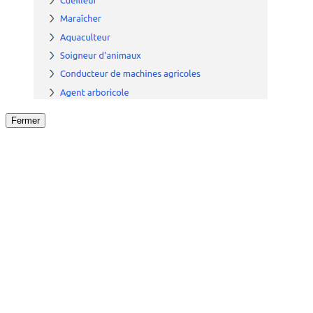
Fermer
Fermer
le détail de l'offre
/
Offre
sur
Offre précéden