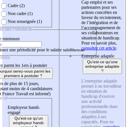
Cap emploi et ses
Cadre (2)
partenaires pour ses
actions concrètes en
Non cadre (1)
faveur du recrutement,
Non renseignée (1)
de l’intégration et de
l’accompagnement de
IRE BRUT MINIMUM
ses collaborateurs en
situation de handicap.
re minimum
Pour en savoir plus,
consultez cet article
.
ssez une périodicité pour le salaire saisi
Entreprise adaptée
NITÉS
Qu'est-ce qu'une
z parmi les 1ers à postuler
entreprise adaptée
?
urquoi serez-vous parmi les
premiers à postuler ?
L'entreprise adaptée
es de plus de 15 jours,
permet à un travailleur
tant moins de 4 candidatures
en situation de
t France Travail est informé)
handicap d'exercer
ICAP
une activité
professionnelle dans
Employeur handi-
des conditions
engagé
adaptées à ses
Qu'est-ce qu'un
capacités. Pour en
employeur handi-
savoir plus,
consultez