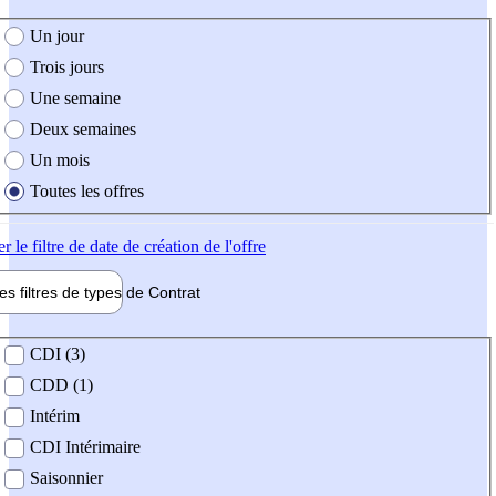
e création de l'offre
Un jour
Trois jours
Une semaine
Deux semaines
Un mois
Toutes les offres
er
le filtre de date de création de l'offre
les filtres de types de
Contrat
de contrat
CDI (3)
CDD (1)
Intérim
CDI Intérimaire
Saisonnier