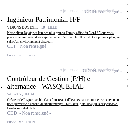
Ajouter cette offre à ma sélection
CDI
Non renseigné
Ingénieur Patrimonial H/F
VISIONS D'AVENIR -
59 - LILLE
Notre client Rejoignez l'un des plus grands Family office du Nord ! Nous vous
proposons un poste stratégique au cœur d'un Family Office de tout premier plan, au
sein d'un environnement discret,...
CDI - Non renseigné
Publié il y a 16 jours
Ajouter cette offre à ma sélection
CDD
Non renseigné
Contrôleur de Gestion (F/H) en
alternance - WASQUEHAL
59 - WASQUEHAL
Créateur de l'hypermarché, Carrefour reste fidèle à ses racines tout en se réinventant
pour permettre à chacun de mieux manger : plus sain, plus local, plus responsable.
Leader mondial de la...
CDD - Non renseigné
Publié il y a 11 jours