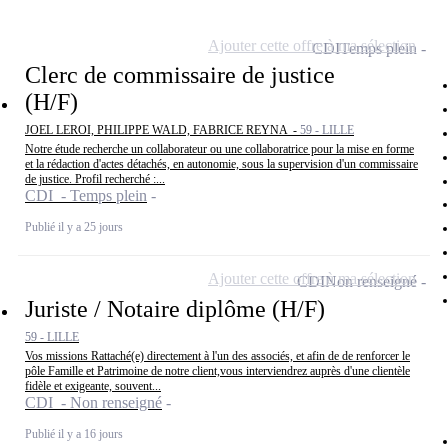
Ajouter cette offre à ma sélection
CDI
Temps plein
Clerc de commissaire de justice
(H/F)
JOEL LEROI, PHILIPPE WALD, FABRICE REYNA -
59 - LILLE
Notre étude recherche un collaborateur ou une collaboratrice pour la mise en forme
et la rédaction d'actes détachés, en autonomie, sous la supervision d'un commissaire
de justice. Profil recherché :...
CDI - Temps plein
Publié il y a 25 jours
Ajouter cette offre à ma sélection
CDI
Non renseigné
Juriste / Notaire diplôme (H/F)
59 - LILLE
Vos missions Rattaché(e) directement à l'un des associés, et afin de de renforcer le
pôle Famille et Patrimoine de notre client,vous interviendrez auprès d'une clientèle
fidèle et exigeante, souvent...
CDI - Non renseigné
Publié il y a 16 jours