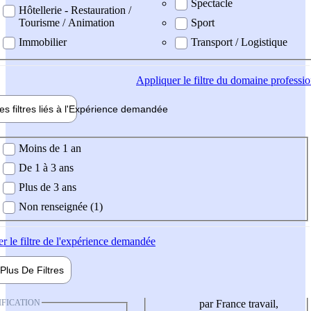
Spectacle
Hôtellerie - Restauration /
Tourisme / Animation
Sport
Immobilier
Transport / Logistique
Appliquer
le filtre du domaine professi
es filtres liés à l'
Expérience
demandée
ience demandée
Moins de 1 an
De 1 à 3 ans
Plus de 3 ans
Non renseignée (1)
er
le filtre de l'expérience demandée
Plus De
Filtres
IFICATION
par France travail,