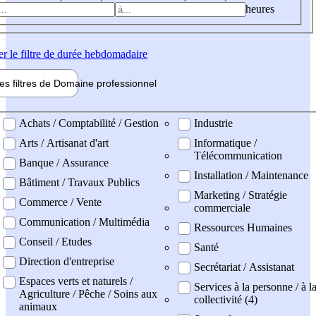
heures
er
le filtre de durée hebdomadaire
les filtres de
Domaine pro
fessionnel
ne professionel
Achats / Comptabilité / Gestion
Industrie
Arts / Artisanat d'art
Informatique /
Télécommunication
Banque / Assurance
Installation / Maintenance
Bâtiment / Travaux Publics
Marketing / Stratégie
Commerce / Vente
commerciale
Communication / Multimédia
Ressources Humaines
Conseil / Etudes
Santé
Direction d'entreprise
Secrétariat / Assistanat
Espaces verts et naturels /
Services à la personne / à l
Agriculture / Pêche / Soins aux
collectivité (4)
animaux