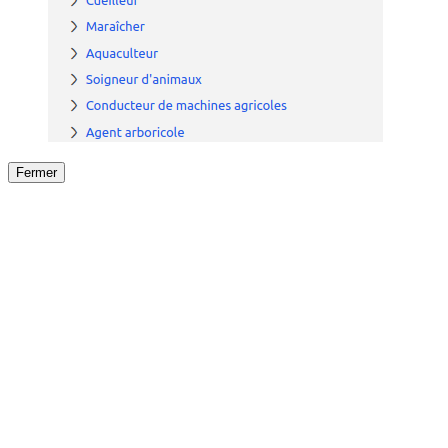
Fermer
Fermer
le détail de l'offre
/
Offre
sur
Offre précéden