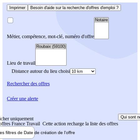
Imprimer
Besoin d'aide sur la recherche d'offres d'emploi ?
Métier, compétence, mot-clé, numéro d'offre
Lieu de travail
Distance autour du lieu choisi
Rechercher
des offres
Créer une alerte
Qui sont n
icher uniquement
 offres France Travail
Cette action recharge la liste des offres
les filtres de
Date de création
de l'offre