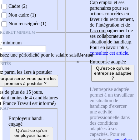
Cap emploi et ses
Cadre (2)
partenaires pour ses
actions concrètes en
Non cadre (1)
faveur du recrutement,
Non renseignée (1)
de l’intégration et de
l’accompagnement de
IRE BRUT MINIMUM
ses collaborateurs en
situation de handicap.
re minimum
Pour en savoir plus,
consultez cet article
.
ssez une périodicité pour le salaire saisi
Entreprise adaptée
NITÉS
Qu'est-ce qu'une
z parmi les 1ers à postuler
entreprise adaptée
?
urquoi serez-vous parmi les
premiers à postuler ?
L'entreprise adaptée
es de plus de 15 jours,
permet à un travailleur
tant moins de 4 candidatures
en situation de
t France Travail est informé)
handicap d'exercer
ICAP
une activité
professionnelle dans
Employeur handi-
des conditions
engagé
adaptées à ses
Qu'est-ce qu'un
capacités. Pour en
employeur handi-
savoir plus,
consultez