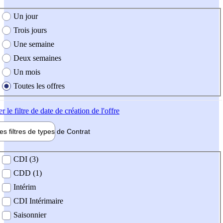
e création de l'offre
Un jour
Trois jours
Une semaine
Deux semaines
Un mois
Toutes les offres
er
le filtre de date de création de l'offre
les filtres de types de
Contrat
de contrat
CDI (3)
CDD (1)
Intérim
CDI Intérimaire
Saisonnier