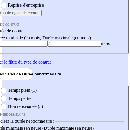
Reprise d'entreprise
plus
de types de contrat
 DE CONTRAT
ée de contrat
ée minimale (en mois)
Durée maximale (en mois)
mois
er
le filtre du type de contrat
les filtres de
Durée hebdo
madaire
 hebdomadaire
Temps plein (1)
Temps partiel
Non renseignée (3)
 HEBDOMADAIRE
cisez la durée hebdomadaire :
ée minimale (en heure)
Durée maximale (en heure)