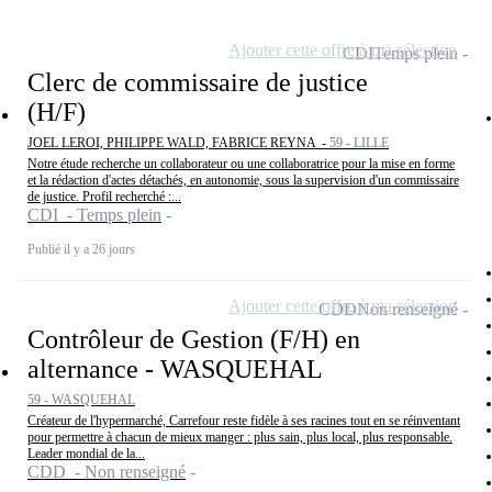
Ajouter cette offre à ma sélection
CDI
Temps plein
Clerc de commissaire de justice
(H/F)
JOEL LEROI, PHILIPPE WALD, FABRICE REYNA -
59 - LILLE
Notre étude recherche un collaborateur ou une collaboratrice pour la mise en forme
et la rédaction d'actes détachés, en autonomie, sous la supervision d'un commissaire
de justice. Profil recherché :...
CDI - Temps plein
Publié il y a 26 jours
Ajouter cette offre à ma sélection
CDD
Non renseigné
Contrôleur de Gestion (F/H) en
alternance - WASQUEHAL
59 - WASQUEHAL
Créateur de l'hypermarché, Carrefour reste fidèle à ses racines tout en se réinventant
pour permettre à chacun de mieux manger : plus sain, plus local, plus responsable.
Leader mondial de la...
CDD - Non renseigné