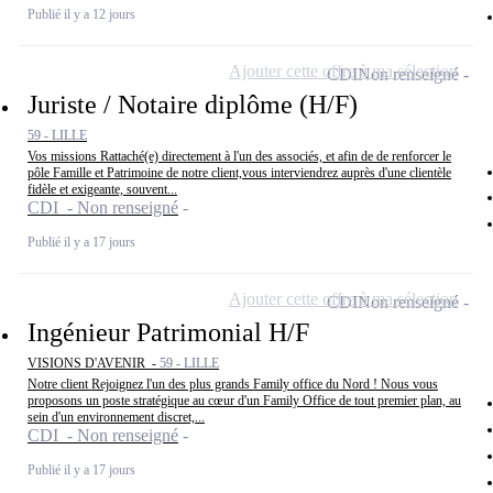
Publié il y a 12 jours
Ajouter cette offre à ma sélection
CDI
Non renseigné
Juriste / Notaire diplôme (H/F)
59 - LILLE
Vos missions Rattaché(e) directement à l'un des associés, et afin de de renforcer le
pôle Famille et Patrimoine de notre client,vous interviendrez auprès d'une clientèle
fidèle et exigeante, souvent...
CDI - Non renseigné
Publié il y a 17 jours
Ajouter cette offre à ma sélection
CDI
Non renseigné
Ingénieur Patrimonial H/F
VISIONS D'AVENIR -
59 - LILLE
Notre client Rejoignez l'un des plus grands Family office du Nord ! Nous vous
proposons un poste stratégique au cœur d'un Family Office de tout premier plan, au
sein d'un environnement discret,...
CDI - Non renseigné
Publié il y a 17 jours