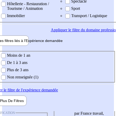
Spectacle
Hôtellerie - Restauration /
Tourisme / Animation
Sport
Immobilier
Transport / Logistique
Appliquer
le filtre du domaine professi
es filtres liés à l'
Expérience
demandée
ience demandée
Moins de 1 an
De 1 à 3 ans
Plus de 3 ans
Non renseignée (1)
er
le filtre de l'expérience demandée
Plus De
Filtres
IFICATION
par France travail,