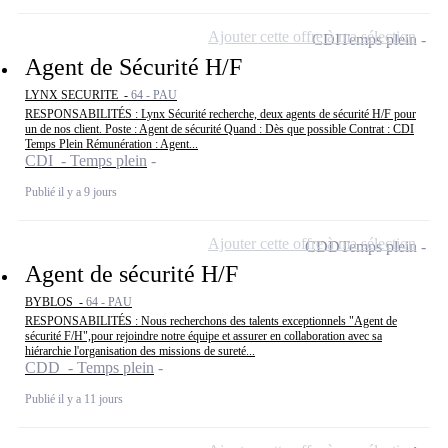
Ajouter cette offre à ma sélection
CDI
Temps plein
Agent de Sécurité H/F
LYNX SECURITE -
64 - PAU
RESPONSABILITÉS : Lynx Sécurité recherche, deux agents de sécurité H/F pour
un de nos client. Poste : Agent de sécurité Quand : Dès que possible Contrat : CDI
Temps Plein Rémunération : Agent...
CDI - Temps plein
Publié il y a 9 jours
Ajouter cette offre à ma sélection
CDD
Temps plein
Agent de sécurité H/F
BYBLOS -
64 - PAU
RESPONSABILITÉS : Nous recherchons des talents exceptionnels "Agent de
sécurité F/H",pour rejoindre notre équipe et assurer en collaboration avec sa
hiérarchie l'organisation des missions de sureté...
CDD - Temps plein
Publié il y a 11 jours