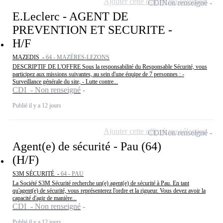
Ajouter cette offre à ma sélection
CDI
Non renseigné
E.Leclerc - AGENT DE
PREVENTION ET SECURITE -
H/F
MAZEDIS -
64 - MAZÈRES-LEZONS
DESCRIPTIF DE L'OFFRE Sous la responsabilité du Responsable Sécurité, vous
participez aux missions suivantes, au sein d'une équipe de 7 personnes : -
Surveillance générale du site, - Lutte contre...
CDI - Non renseigné
Publié il y a 12 jours
Ajouter cette offre à ma sélection
CDI
Non renseigné
Agent(e) de sécurité - Pau (64)
(H/F)
S3M SÉCURITÉ -
64 - PAU
La Société S3M Sécurité recherche un(e) agent(e) de sécurité à Pau. En tant
qu'agent(e) de sécurité, vous représenterez l'ordre et la rigueur. Vous devez avoir la
capacité d'agir de manière...
CDI - Non renseigné
Publié il y a 12 jours