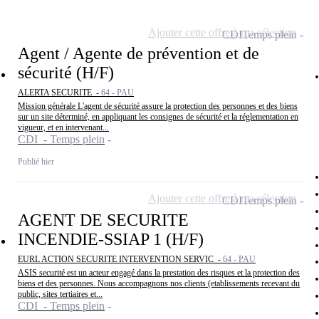
Ajouter cette offre à ma sélection
CDI
Temps plein
Agent / Agente de prévention et de
sécurité (H/F)
ALERTA SECURITE -
64 - PAU
Mission générale L'agent de sécurité assure la protection des personnes et des biens
sur un site déterminé, en appliquant les consignes de sécurité et la réglementation en
vigueur, et en intervenant...
CDI - Temps plein
Publié hier
Ajouter cette offre à ma sélection
CDI
Temps plein
AGENT DE SECURITE
INCENDIE-SSIAP 1 (H/F)
EURL ACTION SECURITE INTERVENTION SERVIC -
64 - PAU
ASIS securité est un acteur engagé dans la prestation des risques et la protection des
biens et des personnes. Nous accompagnons nos clients (etablissements recevant du
public, sites tertiaires et...
CDI - Temps plein