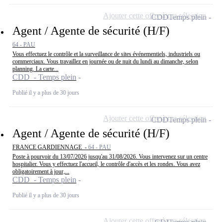
Ajouter cette offre à ma sélection
CDD
Temps plein
Agent / Agente de sécurité (H/F)
64 - PAU
Vous effectuez le contrôle et la surveillance de sites événementiels, industriels ou
commerciaux. Vous travaillez en journée ou de nuit du lundi au dimanche, selon
planning. La carte...
CDD - Temps plein
Publié il y a plus de 30 jours
Ajouter cette offre à ma sélection
CDD
Temps plein
Agent / Agente de sécurité (H/F)
FRANCE GARDIENNAGE -
64 - PAU
Poste à pourvoir du 13/07/2026 jusqu'au 31/08/2026. Vous intervenez sur un centre
hospitalier. Vous y effectuez l'accueil, le contrôle d'accès et les rondes. Vous avez
obligatoirement à jour,...
CDD - Temps plein
Publié il y a plus de 30 jours
Ajouter cette offre à ma sélection