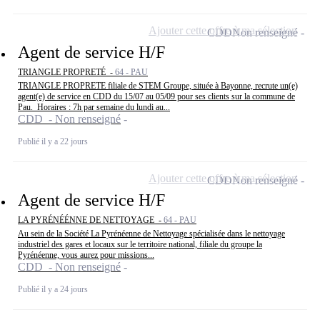
Ajouter cette offre à ma sélection
CDD
Non renseigné
Agent de service H/F
TRIANGLE PROPRETÉ -
64 - PAU
TRIANGLE PROPRETE filiale de STEM Groupe, située à Bayonne, recrute un(e)
agent(e) de service en CDD du 15/07 au 05/09 pour ses clients sur la commune de
Pau. Horaires : 7h par semaine du lundi au...
CDD - Non renseigné
Publié il y a 22 jours
Ajouter cette offre à ma sélection
CDD
Non renseigné
Agent de service H/F
LA PYRÉNÉÉNNE DE NETTOYAGE -
64 - PAU
Au sein de la Société La Pyrénéenne de Nettoyage spécialisée dans le nettoyage
industriel des gares et locaux sur le territoire national, filiale du groupe la
Pyrénéenne, vous aurez pour missions...
CDD - Non renseigné
Publié il y a 24 jours