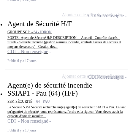
Ajouter cette offre à ma sélection
CDI
Non renseigné
Agent de Sécurité H/F
GROUPE SGP -
64 - IDRON
POSTE : Agent de Sécurité H/F DESCRIPTION : - Accueil - Contrôle d'accès -
Sûreté - Sécurité incendie (gestion alarmes incendie, contrôle Issues de secours et
moyens de secours) - Gestion des...
CDI - Non renseigné
Publié il y a 17 jours
Ajouter cette offre à ma sélection
CDI
Non renseigné
Agent(e) de sécurité incendie
SSIAP1 - Pau (64) (H/F)
S3M SÉCURITÉ -
64 - PAU
La Société S3M Sécurité recherche un(e) agent(e) de sécurité SSIAP1 à Pau. En tant
qu'agent(e) de sécurité, vous représenterez l'ordre et la rigueur. Vous devez avoir la
capacité d'agir de manière...
CDI - Non renseigné
Publié il y a 18 jours