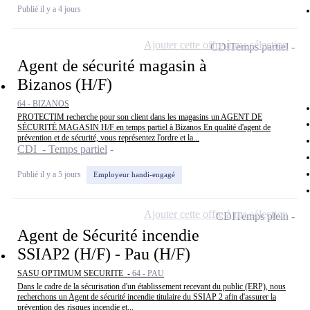
Publié il y a 4 jours
Ajouter cette offre à ma sélection
CDI
Temps partiel
Agent de sécurité magasin à
Bizanos (H/F)
64 - BIZANOS
PROTECTIM recherche pour son client dans les magasins un AGENT DE
SÉCURITÉ MAGASIN H/F en temps partiel à Bizanos En qualité d'agent de
prévention et de sécurité, vous représentez l'ordre et la...
CDI - Temps partiel
Publié il y a 5 jours
Employeur handi-engagé
Ajouter cette offre à ma sélection
CDI
Temps plein
Agent de Sécurité incendie
SSIAP2 (H/F) - Pau (H/F)
SASU OPTIMUM SECURITE -
64 - PAU
Dans le cadre de la sécurisation d'un établissement recevant du public (ERP), nous
recherchons un Agent de sécurité incendie titulaire du SSIAP 2 afin d'assurer la
prévention des risques incendie et...