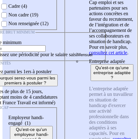
Cap emploi et ses
Cadre (4)
partenaires pour ses
actions concrètes en
Non cadre (19)
faveur du recrutement,
Non renseignée (12)
de l’intégration et de
l’accompagnement de
IRE BRUT MINIMUM
ses collaborateurs en
situation de handicap.
re minimum
Pour en savoir plus,
consultez cet article
.
ssez une périodicité pour le salaire saisi
Entreprise adaptée
NITÉS
Qu'est-ce qu'une
z parmi les 1ers à postuler
entreprise adaptée
?
urquoi serez-vous parmi les
premiers à postuler ?
L'entreprise adaptée
es de plus de 15 jours,
permet à un travailleur
tant moins de 4 candidatures
en situation de
t France Travail est informé)
handicap d'exercer
ICAP
une activité
professionnelle dans
Employeur handi-
des conditions
engagé (1)
adaptées à ses
Qu'est-ce qu'un
capacités. Pour en
employeur handi-
savoir plus,
consultez