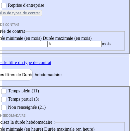
Reprise d'entreprise
plus
de types de contrat
 DE CONTRAT
ée de contrat
ée minimale (en mois)
Durée maximale (en mois)
mois
er
le filtre du type de contrat
les filtres de
Durée hebdo
madaire
 hebdomadaire
Temps plein (11)
Temps partiel (3)
Non renseignée (21)
 HEBDOMADAIRE
cisez la durée hebdomadaire :
ée minimale (en heure)
Durée maximale (en heure)