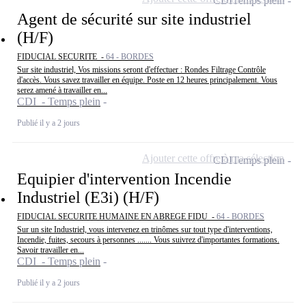
CDI
Temps plein
Agent de sécurité sur site industriel
(H/F)
FIDUCIAL SECURITE -
64 - BORDES
Sur site industriel, Vos missions seront d'effectuer : Rondes Filtrage Contrôle
d'accès. Vous savez travailler en équipe. Poste en 12 heures principalement. Vous
serez amené à travailler en...
CDI - Temps plein
Publié il y a 2 jours
Ajouter cette offre à ma sélection
CDI
Temps plein
Equipier d'intervention Incendie
Industriel (E3i) (H/F)
FIDUCIAL SECURITE HUMAINE EN ABREGE FIDU -
64 - BORDES
Sur un site Industriel, vous intervenez en trinômes sur tout type d'interventions,
Incendie, fuites, secours à personnes ....... Vous suivrez d'importantes formations.
Savoir travailler en...
CDI - Temps plein
Publié il y a 2 jours