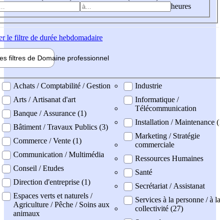
heures
er
le filtre de durée hebdomadaire
les filtres de
Domaine pro
fessionnel
ne professionel
Achats / Comptabilité / Gestion
Industrie
Arts / Artisanat d'art
Informatique /
Télécommunication
Banque / Assurance (1)
Installation / Maintenance (
Bâtiment / Travaux Publics (3)
Marketing / Stratégie
Commerce / Vente (1)
commerciale
Communication / Multimédia
Ressources Humaines
Conseil / Etudes
Santé
Direction d'entreprise (1)
Secrétariat / Assistanat
Espaces verts et naturels /
Services à la personne / à l
Agriculture / Pêche / Soins aux
collectivité (27)
animaux