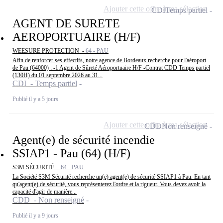
Ajouter cette offre à ma sélection
CDI
Temps partiel
AGENT DE SURETE
AEROPORTUAIRE (H/F)
WEESURE PROTECTION -
64 - PAU
Afin de renforcer ses effectifs, notre agence de Bordeaux recherche pour l'aéroport
de Pau (64000) : -1 Agent de Sûreté Aéroportuaire H/F -Contrat CDD Temps partiel
(130H) du 01 septembre 2026 au 31...
CDI - Temps partiel
Publié il y a 5 jours
Ajouter cette offre à ma sélection
CDD
Non renseigné
Agent(e) de sécurité incendie
SSIAP1 - Pau (64) (H/F)
S3M SÉCURITÉ -
64 - PAU
La Société S3M Sécurité recherche un(e) agent(e) de sécurité SSIAP1 à Pau. En tant
qu'agent(e) de sécurité, vous représenterez l'ordre et la rigueur. Vous devez avoir la
capacité d'agir de manière...
CDD - Non renseigné
Publié il y a 9 jours