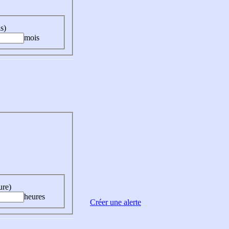
s)
mois
ure)
heures
Créer une alerte