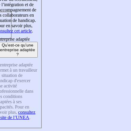
 l’intégration et de
’accompagnement de
s collaborateurs en
tuation de handicap.
ur en savoir plus,
nsultez cet article
.
treprise adaptée
Qu'est-ce qu'une
entreprise adaptée
?
entreprise adaptée
rmet à un travailleur
 situation de
ndicap d'exercer
e activité
ofessionnelle dans
s conditions
aptées à ses
pacités. Pour en
voir plus,
consultez
 site de l’UNEA
.