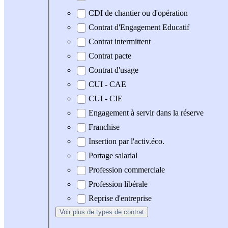
CDI de chantier ou d'opération
Contrat d'Engagement Educatif
Contrat intermittent
Contrat pacte
Contrat d'usage
CUI - CAE
CUI - CIE
Engagement à servir dans la réserve
Franchise
Insertion par l'activ.éco.
Portage salarial
Profession commerciale
Profession libérale
Reprise d'entreprise
Voir plus
de types de contrat