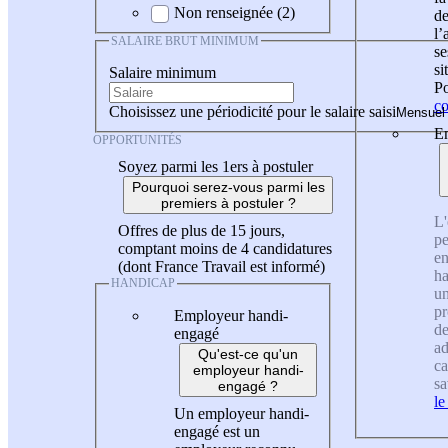
Non renseignée (2)
de
l
SALAIRE BRUT MINIMUM
se
si
Salaire minimum
Po
co
Choisissez une périodicité pour le salaire saisi
En
OPPORTUNITÉS
Soyez parmi les 1ers à postuler
Pourquoi serez-vous parmi les
premiers à postuler ?
L'
Offres de plus de 15 jours,
pe
comptant moins de 4 candidatures
en
(dont France Travail est informé)
ha
HANDICAP
un
pr
Employeur handi-
de
engagé
ad
Qu'est-ce qu'un
ca
employeur handi-
sa
engagé ?
le
Un employeur handi-
engagé est un