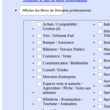
Appliquer
le filtre de durée hebdomadaire
Afficher les filtres de
Domaine pro
fessionnel
Domaine professionel
Achats / Comptabilité /
Indu
Gestion (4)
Info
Arts / Artisanat d'art
Tél
Banque / Assurance
Inst
Bâtiment / Travaux Publics
Mark
com
Commerce / Vente
Res
Communication / Multimédia
San
Conseil / Etudes
Secr
Direction d'entreprise
Serv
Espaces verts et naturels /
coll
Agriculture / Pêche / Soins aux
animaux
Spe
Hôtellerie - Restauration /
Spo
Tourisme / Animation
Tran