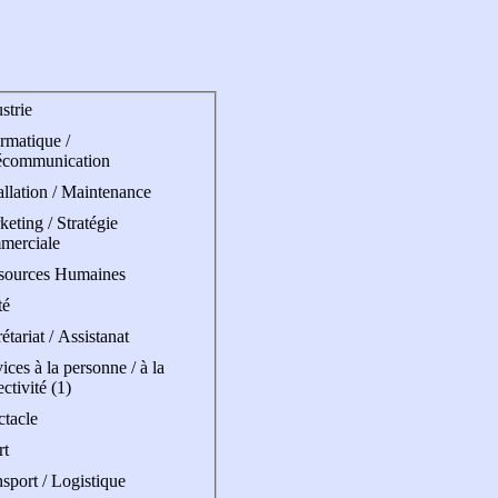
strie
rmatique /
écommunication
allation / Maintenance
eting / Stratégie
merciale
sources Humaines
té
étariat / Assistanat
ices à la personne / à la
ectivité (1)
ctacle
rt
sport / Logistique