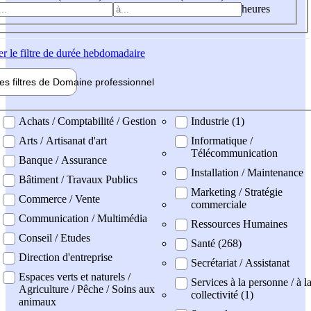
heures
er
le filtre de durée hebdomadaire
les filtres de
Domaine pro
fessionnel
ne professionel
Achats / Comptabilité / Gestion
Industrie (1)
Arts / Artisanat d'art
Informatique /
Télécommunication
Banque / Assurance
Installation / Maintenance
Bâtiment / Travaux Publics
Marketing / Stratégie
Commerce / Vente
commerciale
Communication / Multimédia
Ressources Humaines
Conseil / Etudes
Santé (268)
Direction d'entreprise
Secrétariat / Assistanat
Espaces verts et naturels /
Services à la personne / à l
Agriculture / Pêche / Soins aux
collectivité (1)
animaux