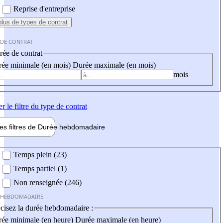
Reprise d'entreprise
plus
de types de contrat
 DE CONTRAT
ée de contrat
ée minimale (en mois)
Durée maximale (en mois)
mois
er
le filtre du type de contrat
les filtres de
Durée hebdo
madaire
 hebdomadaire
Temps plein (23)
Temps partiel (1)
Non renseignée (246)
 HEBDOMADAIRE
cisez la durée hebdomadaire :
ée minimale (en heure)
Durée maximale (en heure)