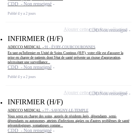
CDD - Non renseigné
Publié il y a 2 jours
Ajouter cette offre à ma sélection
CDD
Non renseigné
INFIRMIER (H/F)
ADECCO MEDICAL -
91 - ÉVRY-COURCOURONNES
En tant qu'Infirmier en Unité de Soins Continus (H/F), votre rôle est d'assurer la
prise en charge de patients dont l'état de santé présente un risque d'aggravation,
nécessitant une surveillance...
CDD - Non renseigné
Publié il y a 2 jours
Ajouter cette offre à ma sélection
CDD
Non renseigné
INFIRMIER (H/F)
ADECCO MEDICAL -
77 - SAVIGNY-LE-TEMPLE
Vous serez en charge des soins, auprès de résidents âgés, dépendants, semi-
dépendants ou autonomes, atteints d'infections aigües ou d'autres problèmes de santé
gérontologiques, somatiques comme...
CDD - Non renseigné