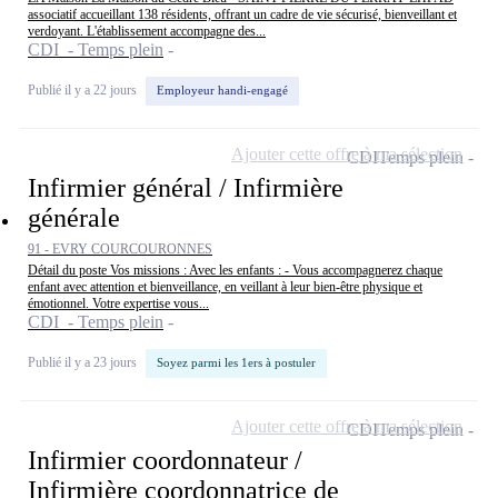
associatif accueillant 138 résidents, offrant un cadre de vie sécurisé, bienveillant et
verdoyant. L'établissement accompagne des...
CDI - Temps plein
Publié il y a 22 jours
Employeur handi-engagé
Ajouter cette offre à ma sélection
CDI
Temps plein
Infirmier général / Infirmière
générale
91 - EVRY COURCOURONNES
Détail du poste Vos missions : Avec les enfants : - Vous accompagnerez chaque
enfant avec attention et bienveillance, en veillant à leur bien-être physique et
émotionnel. Votre expertise vous...
CDI - Temps plein
Publié il y a 23 jours
Soyez parmi les 1ers à postuler
Ajouter cette offre à ma sélection
CDI
Temps plein
Infirmier coordonnateur /
Infirmière coordonnatrice de