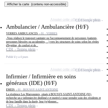
Afficher la carte
(contenu non-accessible)
Ajouter cette offre à ma sélection
CDI
Temps plein
Ambulancier / Ambulancière (H/F)
YERRES AMBULANCES -
91 - YERRES
-Vous réalisez le transport sanitaire ou l'accompagnement de personnes (patients,
personnes blessées ou accidentées, ...) vers les structures de soins selon les règles
d'hygiène, de confort et de...
CDI - Temps plein
Publié il y a 4 jours
Ajouter cette offre à ma sélection
CDI
Temps plein
Infirmier / Infirmière en soins
généraux (IDE) (H/F)
EMEIS -
91 - BOUSSY-SAINT-ANTOINE
La résidence Les Marronniers, située à BOUSSY-SAINT-ANTOINE (91),
recherche un.e infirmier.ère diplômé.e et motivé.e pour prendre soin des résidents et
de leur famille dans la durée, leur (re)donner...
CDI - Temps plein