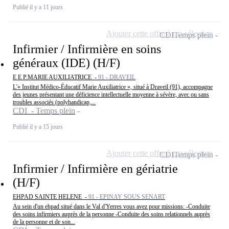
Publié il y a 11 jours
Ajouter cette offre à ma sélection
CDI
Temps plein
Infirmier / Infirmière en soins
généraux (IDE) (H/F)
E E P.MARIE AUXILIATRICE -
91 - DRAVEIL
L'« Institut Médico-Éducatif Marie Auxiliatrice », situé à Draveil (91), accompagne
des jeunes présentant une déficience intellectuelle moyenne à sévère, avec ou sans
troubles associés (polyhandicap,...
CDI - Temps plein
Publié il y a 15 jours
Ajouter cette offre à ma sélection
CDI
Temps plein
Infirmier / Infirmière en gériatrie
(H/F)
EHPAD SAINTE HELENE -
91 - EPINAY SOUS SENART
Au sein d'un ehpad situé dans le Val d'Yerres vous avez pour missions: -Conduite
des soins infirmiers auprès de la personne -Conduite des soins relationnels auprès
de la personne et de son...