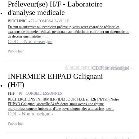
Préleveur(se) H/F - Laboratoire
d'analyse médicale
BIOCLINIC -
77 - COMBS-LA-VILLE
En tant qu'infirmier ou technicien préleveur, vous serez chargé de réaliser les
examens de biologie médicale permettant au médecin de confirmer un diagnostic ou
de déceler une maladie. - ...
CDD - Non renseigné
Publié hier
Ajouter cette offre à ma sélection
CDI
Non renseigné
INFIRMIER EHPAD Galignani
(H/F)
FHF -
91 - CORBEIL-ESSONNES
RECHERCHONS INFIRMIER (IDE) JOUR FIXE en 12h (7h/19h) Notre
EHPAD Galignani, accueille 84 résidents, nous avons une équipe
pluriprofessionnelle (médecin, d'une psychologue, des animatrices, des...
CDI - Non renseigné
Publié hier