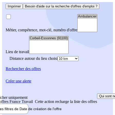
Imprimer
Besoin d'aide sur la recherche d'offres d'emploi ?
Métier, compétence, mot-clé, numéro d'offre
Lieu de travail
Distance autour du lieu choisi
Rechercher
des offres
Créer une alerte
Qui sont n
icher uniquement
 offres France Travail
Cette action recharge la liste des offres
les filtres de
Date de création
de l'offre