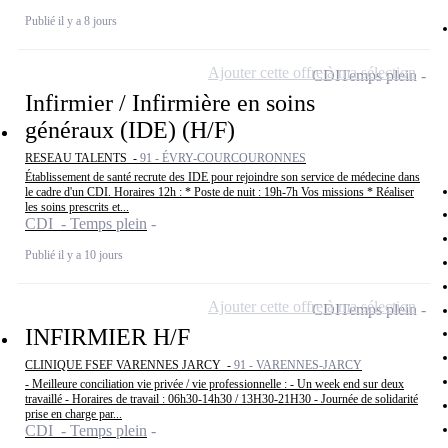
Publié il y a 8 jours
Ajouter cette offre à ma sélection
CDI
Temps plein
Infirmier / Infirmière en soins
généraux (IDE) (H/F)
RESEAU TALENTS -
91 - ÉVRY-COURCOURONNES
Établissement de santé recrute des IDE pour rejoindre son service de médecine dans
le cadre d'un CDI. Horaires 12h : * Poste de nuit : 19h-7h Vos missions * Réaliser
les soins prescrits et...
CDI - Temps plein
Publié il y a 10 jours
Ajouter cette offre à ma sélection
CDI
Temps plein
INFIRMIER H/F
CLINIQUE FSEF VARENNES JARCY -
91 - VARENNES-JARCY
- Meilleure conciliation vie privée / vie professionnelle : - Un week end sur deux
travaillé - Horaires de travail : 06h30-14h30 / 13H30-21H30 - Journée de solidarité
prise en charge par...
CDI - Temps plein