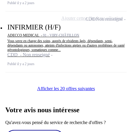
Publié il y a 2 jours
Ajouter cette offre à ma sélection
CDD
Non renseigné
INFIRMIER (H/F)
ADECCO MEDICAL -
91 - VIRY-CHÂTILLON
Vous serez en charge des soins, auprès de résidents âgés, dépendants, semi-
dépendants ou autonomes, atteints d'infections aigües ou d'autres problèmes de santé
gérontologiques, somatiques comme...
CDD - Non renseigné
Publié il y a 2 jours
Afficher les 20 offres suivantes
Votre avis nous intéresse
Qu'avez-vous pensé du service de recherche d'offres ?