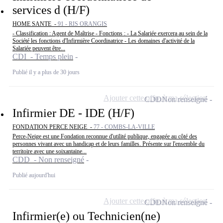
services d (H/F)
HOME SANTE -
91 - RIS ORANGIS
- Classification : Agent de Maîtrise - Fonctions : - La Salariée exercera au sein de la
Société les fonctions d'Infirmière Coordinatrice - Les domaines d'activité de la
Salariée peuvent être...
CDI - Temps plein
Publié il y a plus de 30 jours
Ajouter cette offre à ma sélection
CDD
Non renseigné
Infirmier DE - IDE (H/F)
FONDATION PERCE NEIGE -
77 - COMBS-LA-VILLE
Perce-Neige est une Fondation reconnue d'utilité publique, engagée au côté des
personnes vivant avec un handicap et de leurs familles. Présente sur l'ensemble du
territoire avec une soixantaine...
CDD - Non renseigné
Publié aujourd'hui
Ajouter cette offre à ma sélection
CDD
Non renseigné
Infirmier(e) ou Technicien(ne)