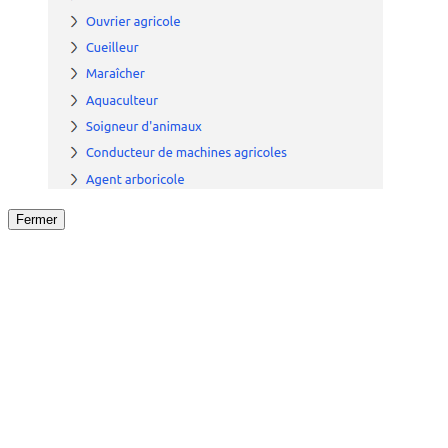
Fermer
Fermer
le détail de l'offre
/
Offre
sur
Offre précéden