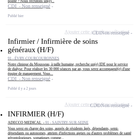
pointe ? Nous recrutons un(e)...
CDI - Non renseigné
Publié hier
Ajouter cette offre à ma sélection
CDI
Non renseigné
Infirmier / Infirmière de soins
généraux (H/F)
91 - ÉVRY-COURCOURONNES
Notre clinique du Mousseau, à taille humaine, recherche un(e) IDE pour le service
de dialyse. Pour réaliser les 30 000 séances par an, vous serez accompagné(e) d'une
équipe de management. Vous...
CDI - Non renseigné
Publié il y a 2 jours
Ajouter cette offre à ma sélection
CDD
Non renseigné
INFIRMIER (H/F)
ADECCO MEDICAL -
91 - SAINTRY-SUR-SEINE
Vous serez en charge des soins, auprès de résidents âgés, dépendants, semi-
dépendants ou autonomes, atteints d'infections aigües ou d'autres problèmes de santé
gérontologiques, somatiques comme...