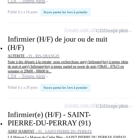
CDI - Temps plein
Publié il y a 16 jours
Soyez parmi les 1ers à postuler
Ajouter cette offre à ma sélection
CDI
Temps plein
Infirmier (H/F) de jour ou de nuit
(H/F)
ALTERITE -
91 - RIS-ORANGIS
Suite à des départs à la retraite, nous recherchons un(e) Infirmier(ère) à temps plein
de nuit et un(e) Infirmier(ère) à temps partiel en poste de nuit (19h45 - 07h15 en
semaine et 20h00 - 08h00 le...
CDI - Temps plein
Publié il y a 20 jours
Soyez parmi les 1ers à postuler
Ajouter cette offre à ma sélection
CDI
Temps plein
Infirmier(e) (H/F) - SAINT-
PIERRE-DU-PERRAY (91)
ADEF HABITAT -
91 - SAINT-PIERRE-DU-PERRAY
LA Maison La Maison du Cèdre Bleu - SAINT PIERRE DU PERRAY EHPAD