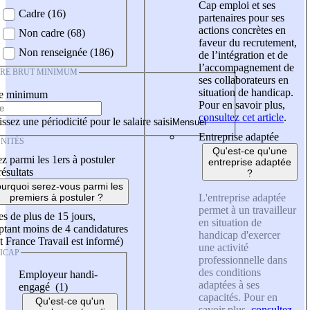
Cap emploi et ses
Cadre (16)
partenaires pour ses
actions concrètes en
Non cadre (68)
faveur du recrutement,
Non renseignée (186)
de l’intégration et de
l’accompagnement de
IRE BRUT MINIMUM
ses collaborateurs en
situation de handicap.
re minimum
Pour en savoir plus,
consultez cet article
.
ssez une périodicité pour le salaire saisi
Entreprise adaptée
NITÉS
Qu'est-ce qu'une
z parmi les 1ers à postuler
entreprise adaptée
résultats
?
urquoi serez-vous parmi les
L'entreprise adaptée
premiers à postuler ?
permet à un travailleur
es de plus de 15 jours,
en situation de
tant moins de 4 candidatures
handicap d'exercer
t France Travail est informé)
une activité
ICAP
professionnelle dans
des conditions
Employeur handi-
adaptées à ses
engagé (1)
capacités. Pour en
Qu'est-ce qu'un
savoir plus,
consultez