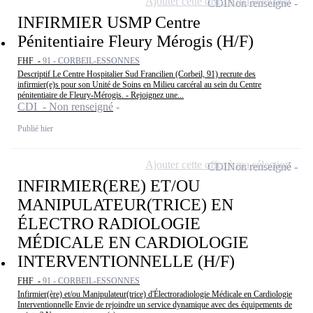
Ajouter cette offre à ma sélection
CDI
Non renseigné
INFIRMIER USMP Centre
Pénitentiaire Fleury Mérogis (H/F)
FHF -
91 - CORBEIL-ESSONNES
Descriptif Le Centre Hospitalier Sud Francilien (Corbeil, 91) recrute des
infirmier(e)s pour son Unité de Soins en Milieu carcéral au sein du Centre
pénitentiaire de Fleury-Mérogis. - Rejoignez une...
CDI - Non renseigné
Publié hier
Ajouter cette offre à ma sélection
CDI
Non renseigné
INFIRMIER(ERE) ET/OU
MANIPULATEUR(TRICE) EN
ÉLECTRO RADIOLOGIE
MÉDICALE EN CARDIOLOGIE
INTERVENTIONNELLE (H/F)
FHF -
91 - CORBEIL-ESSONNES
Infirmier(ère) et/ou Manipulateur(trice) d'Électroradiologie Médicale en Cardiologie
Interventionnelle Envie de rejoindre un service dynamique avec des équipements de