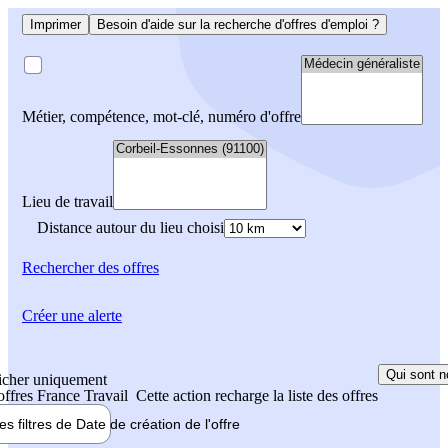
Imprimer
Besoin d'aide sur la recherche d'offres d'emploi ?
Métier, compétence, mot-clé, numéro d'offre
Lieu de travail
Distance autour du lieu choisi
Rechercher
des offres
Créer une alerte
Qui sont n
icher uniquement
 offres France Travail
Cette action recharge la liste des offres
les filtres de
Date de création
de l'offre