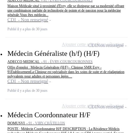
ADECCO MEDICAL -
91 - ÉVRY-COURCOURONNES
Maison Médicale situé à proximité d'Evry, elle se distingue par sa modernité offrant
une combinaison parfaite de technologie de pointe et de passion pour la médecine
générale.Vous êtes médecin...
CDI - Non renseigné
Publié il y a plus de 30 jours
Ajouter cette offre à ma sélection
CDI
Non renseigné
Médecin Généraliste (h/f) (H/F)
ADECCO MEDICAL -
91 - ÉVRY-COURCOURONNES
Offre d'emploi : Médecin Généraliste (H/F) - Clinique SMR Evry -
91ÉtablissementLa Clinique est spécialisée dans les soins de suite et de réadaptation
polyvalents pour adultes et personnes âgées....
CDI - Non renseigné
Publié il y a plus de 30 jours
Ajouter cette offre à ma sélection
CDI
Non renseigné
Médecin Coordonnateur H/F
DOMUSVI -
91 - VIRY-CHÂTILLON
POSTE : Médecin Coordonnateur H/F DESCRIPTION : La Résidence Médicis