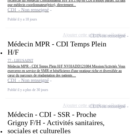
recherche un Médecin Coordonnateur H/F à 0.1 etp en CDI à temps partiel. En tant
que médecin coordonnateur(trice), directement...
CDI - Non renseigné
Publié il y a 18 jours
Ajouter cette offre à ma sélection
CDI
Non renseigné
Médecin MPR - CDI Temps Plein
H/F
77 - LIEUSAINT
Médecin MPR - CDI Temps Plein H/F NVHADD121084 Mission/Activités Vous
exercerez en service de SMR et bénéficierez d'une pratique riche et diversifiée au
cœur du parcours de réadaptation des patients....
CDI - Non renseigné
Publié il y a plus de 30 jours
Ajouter cette offre à ma sélection
CDI
Non renseigné
Médecin - CDI - SSR - Proche
Grigny F/H - Activités sanitaires,
sociales et culturelles