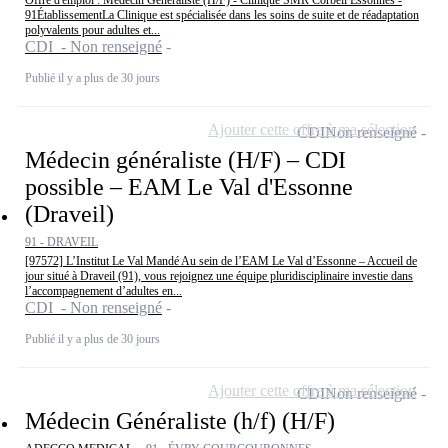
Offre d'emploi : Médecin Généraliste (H/F) - Clinique SMR Corbeil Essonnes -
91ÉtablissementLa Clinique est spécialisée dans les soins de suite et de réadaptation
polyvalents pour adultes et...
CDI - Non renseigné
Publié il y a plus de 30 jours
Ajouter cette offre à ma sélection
CDI
Non renseigné
Médecin généraliste (H/F) – CDI
possible – EAM Le Val d'Essonne
(Draveil)
91 - DRAVEIL
[97572] L’Institut Le Val Mandé Au sein de l’EAM Le Val d’Essonne – Accueil de
jour situé à Draveil (91), vous rejoignez une équipe pluridisciplinaire investie dans
l’accompagnement d’adultes en...
CDI - Non renseigné
Publié il y a plus de 30 jours
Ajouter cette offre à ma sélection
CDI
Non renseigné
Médecin Généraliste (h/f) (H/F)