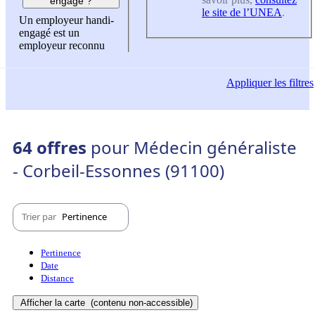
engagé ?
le site de l’UNEA
.
Un employeur handi-
engagé est un
employeur reconnu
Appliquer
les filtres
64 offres
pour Médecin généraliste
- Corbeil-Essonnes (91100)
Trier par
Pertinence
Pertinence
Date
Distance
Afficher la carte
(contenu non-accessible)