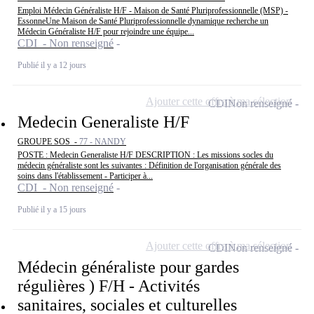
Emploi Médecin Généraliste H/F - Maison de Santé Pluriprofessionnelle (MSP) -
EssonneUne Maison de Santé Pluriprofessionnelle dynamique recherche un
Médecin Généraliste H/F pour rejoindre une équipe...
CDI - Non renseigné
Publié il y a 12 jours
Ajouter cette offre à ma sélection
CDI
Non renseigné
Medecin Generaliste H/F
GROUPE SOS -
77 - NANDY
POSTE : Medecin Generaliste H/F DESCRIPTION : Les missions socles du
médecin généraliste sont les suivantes : Définition de l'organisation générale des
soins dans l'établissement - Participer à...
CDI - Non renseigné
Publié il y a 15 jours
Ajouter cette offre à ma sélection
CDI
Non renseigné
Médecin généraliste pour gardes
régulières ) F/H - Activités
sanitaires, sociales et culturelles