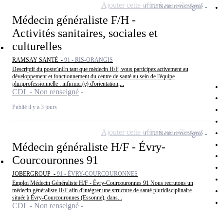
Ajouter cette offre à ma sélection
CDI
Non renseigné
Médecin généraliste F/H -
Activités sanitaires, sociales et
culturelles
RAMSAY SANTÉ -
91 - RIS-ORANGIS
Descriptif du poste:\nEn tant que médecin H/F, vous participez activement au
développement et fonctionnement du centre de santé au sein de l'équipe
pluriprofessionnelle : infirmier(e) d'orientation,...
CDI - Non renseigné
Publié il y a 3 jours
Ajouter cette offre à ma sélection
CDI
Non renseigné
Médecin généraliste H/F - Évry-
Courcouronnes 91
JOBERGROUP -
91 - ÉVRY-COURCOURONNES
Emploi Médecin Généraliste H/F - Évry-Courcouronnes 91 Nous recrutons un
médecin généraliste H/F afin d'intégrer une structure de santé pluridisciplinaire
située à Évry-Courcouronnes (Essonne), dans...
CDI - Non renseigné