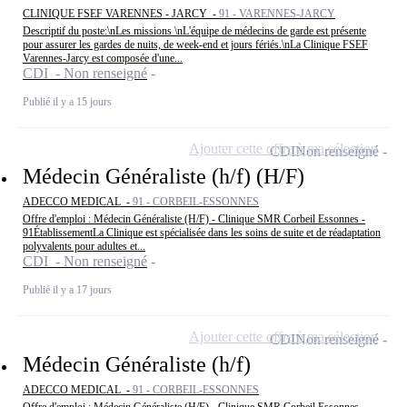
CLINIQUE FSEF VARENNES - JARCY -
91 - VARENNES-JARCY
Descriptif du poste:\nLes missions \nL'équipe de médecins de garde est présente
pour assurer les gardes de nuits, de week-end et jours fériés.\nLa Clinique FSEF
Varennes-Jarcy est composée d'une...
CDI - Non renseigné
Publié il y a 15 jours
Ajouter cette offre à ma sélection
CDI
Non renseigné
Médecin Généraliste (h/f) (H/F)
ADECCO MEDICAL -
91 - CORBEIL-ESSONNES
Offre d'emploi : Médecin Généraliste (H/F) - Clinique SMR Corbeil Essonnes -
91ÉtablissementLa Clinique est spécialisée dans les soins de suite et de réadaptation
polyvalents pour adultes et...
CDI - Non renseigné
Publié il y a 17 jours
Ajouter cette offre à ma sélection
CDI
Non renseigné
Médecin Généraliste (h/f)
ADECCO MEDICAL -
91 - CORBEIL-ESSONNES