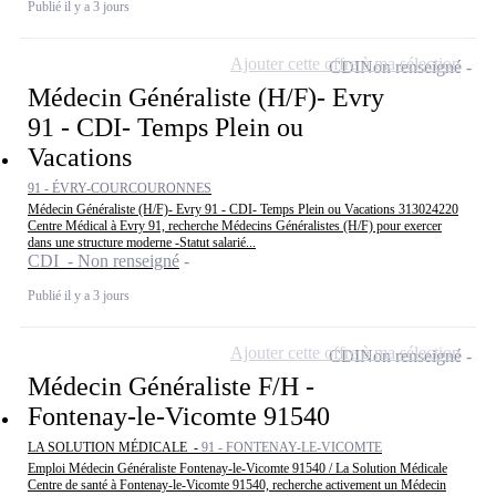
Publié il y a 3 jours
Ajouter cette offre à ma sélection
CDI
Non renseigné
Médecin Généraliste (H/F)- Evry
91 - CDI- Temps Plein ou
Vacations
91 - ÉVRY-COURCOURONNES
Médecin Généraliste (H/F)- Evry 91 - CDI- Temps Plein ou Vacations 313024220
Centre Médical à Evry 91, recherche Médecins Généralistes (H/F) pour exercer
dans une structure moderne -Statut salarié...
CDI - Non renseigné
Publié il y a 3 jours
Ajouter cette offre à ma sélection
CDI
Non renseigné
Médecin Généraliste F/H -
Fontenay-le-Vicomte 91540
LA SOLUTION MÉDICALE -
91 - FONTENAY-LE-VICOMTE
Emploi Médecin Généraliste Fontenay-le-Vicomte 91540 / La Solution Médicale
Centre de santé à Fontenay-le-Vicomte 91540, recherche activement un Médecin