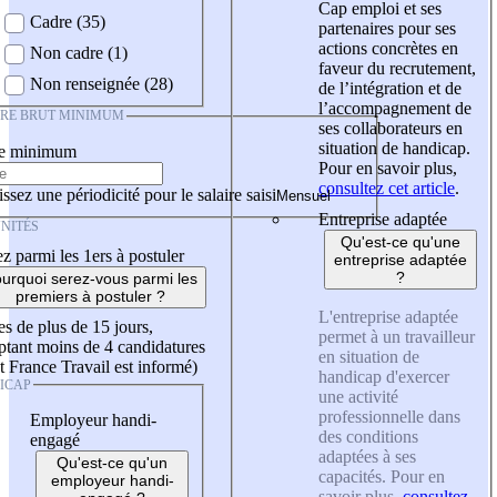
Cap emploi et ses
Cadre (35)
partenaires pour ses
actions concrètes en
Non cadre (1)
faveur du recrutement,
Non renseignée (28)
de l’intégration et de
l’accompagnement de
IRE BRUT MINIMUM
ses collaborateurs en
situation de handicap.
re minimum
Pour en savoir plus,
consultez cet article
.
ssez une périodicité pour le salaire saisi
Entreprise adaptée
NITÉS
Qu'est-ce qu'une
z parmi les 1ers à postuler
entreprise adaptée
?
urquoi serez-vous parmi les
premiers à postuler ?
L'entreprise adaptée
es de plus de 15 jours,
permet à un travailleur
tant moins de 4 candidatures
en situation de
t France Travail est informé)
handicap d'exercer
ICAP
une activité
professionnelle dans
Employeur handi-
des conditions
engagé
adaptées à ses
Qu'est-ce qu'un
capacités. Pour en
employeur handi-
savoir plus,
consultez