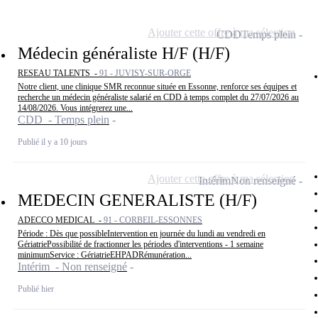
Ajouter cette offre à ma sélection
CDD
Temps plein
Médecin généraliste H/F (H/F)
RESEAU TALENTS -
91 - JUVISY-SUR-ORGE
Notre client, une clinique SMR reconnue située en Essonne, renforce ses équipes et
recherche un médecin généraliste salarié en CDD à temps complet du 27/07/2026 au
14/08/2026. Vous intégrerez une...
CDD - Temps plein
Publié il y a 10 jours
Ajouter cette offre à ma sélection
Intérim
Non renseigné
MEDECIN GENERALISTE (H/F)
ADECCO MEDICAL -
91 - CORBEIL-ESSONNES
Période : Dès que possibleIntervention en journée du lundi au vendredi en
GériatriePossibilité de fractionner les périodes d'interventions - 1 semaine
minimumService : GériatrieEHPADRémunération...
Intérim - Non renseigné
Publié hier