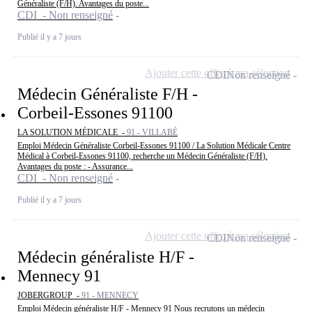
Généraliste (F/H). Avantages du poste...
CDI - Non renseigné
Publié il y a 7 jours
Ajouter cette offre à ma sélection
CDI
Non renseigné
Médecin Généraliste F/H -
Corbeil-Essones 91100
LA SOLUTION MÉDICALE -
91 - VILLABÉ
Emploi Médecin Généraliste Corbeil-Essones 91100 / La Solution Médicale Centre
Médical à Corbeil-Essones 91100, recherche un Médecin Généraliste (F/H).
Avantages du poste : - Assurance...
CDI - Non renseigné
Publié il y a 7 jours
Ajouter cette offre à ma sélection
CDI
Non renseigné
Médecin généraliste H/F -
Mennecy 91
JOBERGROUP -
91 - MENNECY
Emploi Médecin généraliste H/F - Mennecy 91 Nous recrutons un médecin