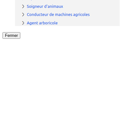
Fermer
Fermer
le détail de l'offre
/
Offre
sur
Offre précéden