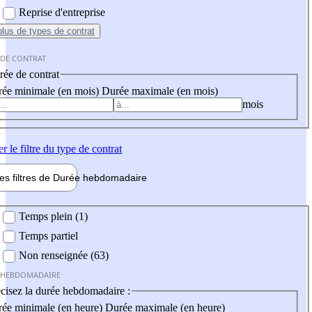
Reprise d'entreprise
plus
de types de contrat
 DE CONTRAT
ée de contrat
ée minimale (en mois)
Durée maximale (en mois)
mois
er
le filtre du type de contrat
les filtres de
Durée hebdo
madaire
 hebdomadaire
Temps plein (1)
Temps partiel
Non renseignée (63)
 HEBDOMADAIRE
cisez la durée hebdomadaire :
ée minimale (en heure)
Durée maximale (en heure)