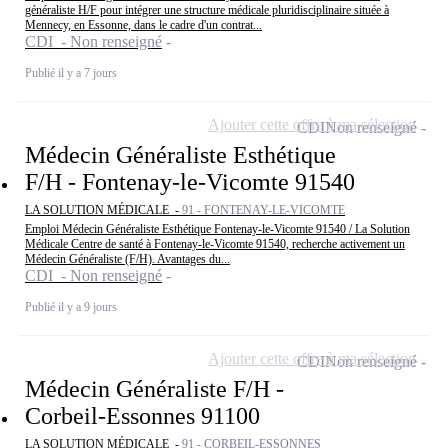
généraliste H/F pour intégrer une structure médicale pluridisciplinaire située à
Mennecy, en Essonne, dans le cadre d'un contrat...
CDI - Non renseigné
Publié il y a 7 jours
Ajouter cette offre à ma sélection
CDI
Non renseigné
Médecin Généraliste Esthétique
F/H - Fontenay-le-Vicomte 91540
LA SOLUTION MÉDICALE -
91 - FONTENAY-LE-VICOMTE
Emploi Médecin Généraliste Esthétique Fontenay-le-Vicomte 91540 / La Solution
Médicale Centre de santé à Fontenay-le-Vicomte 91540, recherche activement un
Médecin Généraliste (F/H). Avantages du...
CDI - Non renseigné
Publié il y a 9 jours
Ajouter cette offre à ma sélection
CDI
Non renseigné
Médecin Généraliste F/H -
Corbeil-Essonnes 91100
LA SOLUTION MÉDICALE -
91 - CORBEIL-ESSONNES