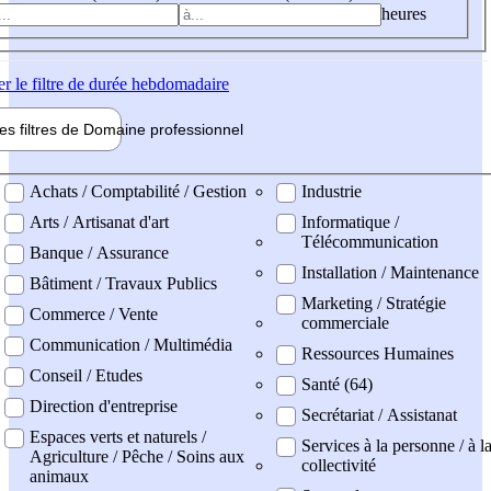
heures
er
le filtre de durée hebdomadaire
les filtres de
Domaine pro
fessionnel
ne professionel
Achats / Comptabilité / Gestion
Industrie
Arts / Artisanat d'art
Informatique /
Télécommunication
Banque / Assurance
Installation / Maintenance
Bâtiment / Travaux Publics
Marketing / Stratégie
Commerce / Vente
commerciale
Communication / Multimédia
Ressources Humaines
Conseil / Etudes
Santé (64)
Direction d'entreprise
Secrétariat / Assistanat
Espaces verts et naturels /
Services à la personne / à l
Agriculture / Pêche / Soins aux
collectivité
animaux