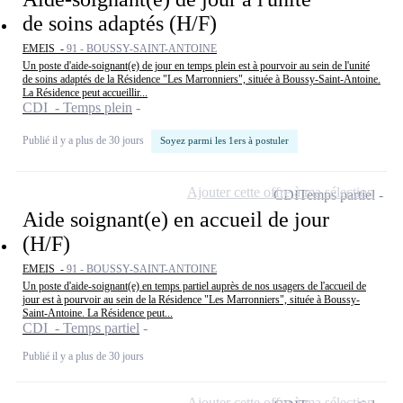
de soins adaptés (H/F)
EMEIS -
91 - BOUSSY-SAINT-ANTOINE
Un poste d'aide-soignant(e) de jour en temps plein est à pourvoir au sein de l'unité
de soins adaptés de la Résidence "Les Marronniers", située à Boussy-Saint-Antoine.
La Résidence peut accueillir...
CDI - Temps plein
Publié il y a plus de 30 jours
Soyez parmi les 1ers à postuler
Ajouter cette offre à ma sélection
CDI
Temps partiel
Aide soignant(e) en accueil de jour
(H/F)
EMEIS -
91 - BOUSSY-SAINT-ANTOINE
Un poste d'aide-soignant(e) en temps partiel auprès de nos usagers de l'accueil de
jour est à pourvoir au sein de la Résidence "Les Marronniers", située à Boussy-
Saint-Antoine. La Résidence peut...
CDI - Temps partiel
Publié il y a plus de 30 jours
Ajouter cette offre à ma sélection