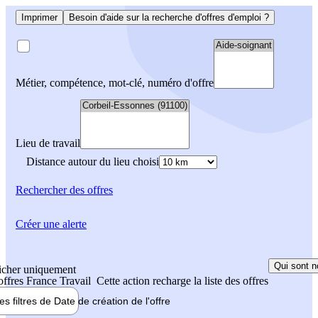
Imprimer
Besoin d'aide sur la recherche d'offres d'emploi ?
Métier, compétence, mot-clé, numéro d'offre
Lieu de travail
Distance autour du lieu choisi
Rechercher
des offres
Créer une alerte
Qui sont n
icher uniquement
 offres France Travail
Cette action recharge la liste des offres
les filtres de
Date de création
de l'offre