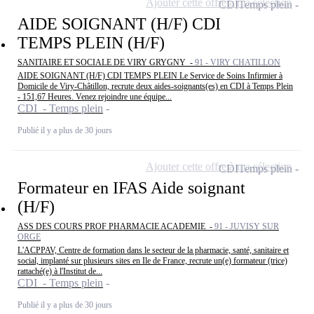
Ajouter cette offre à ma sélection
CDI
Temps plein
AIDE SOIGNANT (H/F) CDI
TEMPS PLEIN (H/F)
SANITAIRE ET SOCIALE DE VIRY GRYGNY -
91 - VIRY CHATILLON
AIDE SOIGNANT (H/F) CDI TEMPS PLEIN Le Service de Soins Infirmier à
Domicile de Viry-Châtillon, recrute deux aides-soignants(es) en CDI à Temps Plein
- 151,67 Heures. Venez rejoindre une équipe...
CDI - Temps plein
Publié il y a plus de 30 jours
Ajouter cette offre à ma sélection
CDI
Temps plein
Formateur en IFAS Aide soignant
(H/F)
ASS DES COURS PROF PHARMACIE ACADEMIE -
91 - JUVISY SUR
ORGE
L'ACPPAV, Centre de formation dans le secteur de la pharmacie, santé, sanitaire et
social, implanté sur plusieurs sites en Ile de France, recrute un(e) formateur (trice)
rattaché(e) à l'Institut de...
CDI - Temps plein
Publié il y a plus de 30 jours