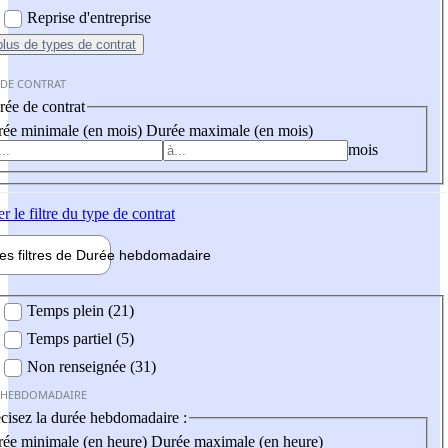
Reprise d'entreprise
plus
de types de contrat
 DE CONTRAT
ée de contrat
ée minimale (en mois)
Durée maximale (en mois)
mois
er
le filtre du type de contrat
les filtres de
Durée hebdo
madaire
 hebdomadaire
Temps plein (21)
Temps partiel (5)
Non renseignée (31)
 HEBDOMADAIRE
cisez la durée hebdomadaire :
ée minimale (en heure)
Durée maximale (en heure)