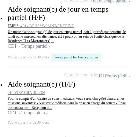
CDI
Temps partiel
Aide soignant(e) de jour en temps
partiel (H/F)
EMEIS -
91 - BOUSSY-SAINT-ANTOINE
Un poste d'aide-soignant(e) de jour en temps partiel, soit 1 journée par semaine, le
lundi ou le mercredi en alternance, est à pourvoir au sein de l'unité classique de la
Résidence "Les Marronniers",...
CDI - Temps partiel
Publié il y a plus de 30 jours
Soyez parmi les 1ers à postuler
Ajouter cette offre à ma sélection
CDI
Temps plein
Aide soignant(e) (H/F)
91 - VIRY CHATILLON
Pour le compte d'un Centre de soins médicaux, vous serez chargé(e) d'assurer les
missions suivantes: - Assister le médecin dans la prise en charge du patient - Prise
des constantes - Réception et...
CDI - Temps plein
Publié il y a plus de 30 jours