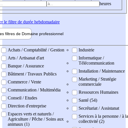
heures
er
le filtre de durée hebdomadaire
les filtres de
Domaine pro
fessionnel
ne professionel
Achats / Comptabilité / Gestion
Industrie
Arts / Artisanat d'art
Informatique /
Télécommunication
Banque / Assurance
Installation / Maintenance
Bâtiment / Travaux Publics
Marketing / Stratégie
Commerce / Vente
commerciale
Communication / Multimédia
Ressources Humaines
Conseil / Etudes
Santé (54)
Direction d'entreprise
Secrétariat / Assistanat
Espaces verts et naturels /
Services à la personne / à l
Agriculture / Pêche / Soins aux
collectivité (2)
animaux (1)