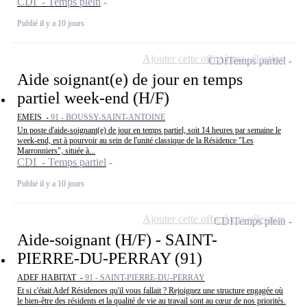
CDI - Temps plein
Publié il y a 10 jours
Ajouter cette offre à ma sélection
CDI
Temps partiel
Aide soignant(e) de jour en temps
partiel week-end (H/F)
EMEIS -
91 - BOUSSY-SAINT-ANTOINE
Un poste d'aide-soignant(e) de jour en temps partiel, soit 14 heures par semaine le
week-end, est à pourvoir au sein de l'unité classique de la Résidence "Les
Marronniers", située à...
CDI - Temps partiel
Publié il y a 10 jours
Ajouter cette offre à ma sélection
CDI
Temps plein
Aide-soignant (H/F) - SAINT-
PIERRE-DU-PERRAY (91)
ADEF HABITAT -
91 - SAINT-PIERRE-DU-PERRAY
Et si c'était Adef Résidences qu'il vous fallait ? Rejoignez une structure engagée où
le bien-être des résidents et la qualité de vie au travail sont au cœur de nos priorités.