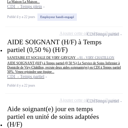
La Maison La Maison...
CDI - Temps plein
Publié il y a 22 jours
Employeur handi-engagé
Ajouter cette offre à ma sélection
CDI
Temps partiel
AIDE SOIGNANT (H/F) à Temps
partiel (0,50 %) (H/F)
SANITAIRE ET SOCIALE DE VIRY GRYGNY -
91 - VIRY CHATILLON
AIDE SOIGNANT (H/F) à Temps partiel (0,50 %) Le Service de Soins Infirmier à
Domicile de Viry-Châtillon, recrute deux aides-soignants(es) en CDI à Temps partiel
50%. Venez rejoindre une équipe...
CDI - Temps partiel
Publié il y a 22 jours
Ajouter cette offre à ma sélection
CDI
Temps partiel
Aide soignant(e) jour en temps
partiel en unité de soins adaptées
(H/F)