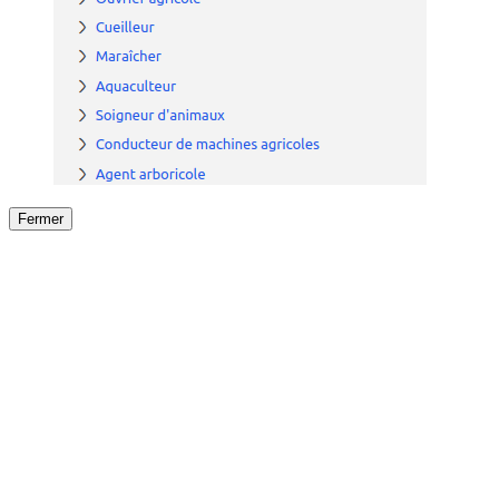
Fermer
Fermer
le détail de l'offre
/
Offre
sur
Offre précéden