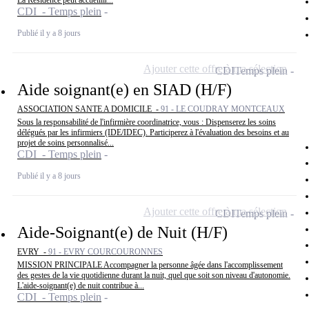
La Résidence peut accueillir...
CDI - Temps plein
Publié il y a 8 jours
Ajouter cette offre à ma sélection
CDI
Temps plein
Aide soignant(e) en SIAD (H/F)
ASSOCIATION SANTE A DOMICILE -
91 - LE COUDRAY MONTCEAUX
Sous la responsabilité de l'infirmière coordinatrice, vous : Dispenserez les soins
délégués par les infirmiers (IDE/IDEC). Participerez à l'évaluation des besoins et au
projet de soins personnalisé...
CDI - Temps plein
Publié il y a 8 jours
Ajouter cette offre à ma sélection
CDI
Temps plein
Aide-Soignant(e) de Nuit (H/F)
EVRY -
91 - EVRY COURCOURONNES
MISSION PRINCIPALE Accompagner la personne âgée dans l'accomplissement
des gestes de la vie quotidienne durant la nuit, quel que soit son niveau d'autonomie.
L'aide-soignant(e) de nuit contribue à...
CDI - Temps plein