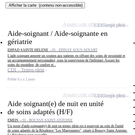
Afficher la carte
(contenu non-accessible)
Ajouter cette offre à ma sélection
CDI
Temps plein
Aide-soignant / Aide-soignante en
gériatrie
EHPAD SAINTE HELENE -
91 - EPINAY SOUS SENART
L'aide-soignant apporte un soutien aux patients en offrant des soins de proximité et
un accompagnement personnalisé, sous la supervision de l'infirmier. Assure les
soins du quotidien, de confort et...
CDI - Temps plein
Publié il y a 2 jours
Ajouter cette offre à ma sélection
CDI
Temps plein
Aide soignant(e) de nuit en unité
de soins adaptés (H/F)
EMEIS -
91 - BOUSSY-SAINT-ANTOINE
Un poste d'aide-soignant(e) de nuit en temps plein est à pourvoir au sein de l'unité
de soins adaptés de la Résidence "Les Marronniers", située à Boussy-Saint-Antoine.