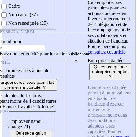
Cap emploi et ses
Cadre
partenaires pour ses
actions concrètes en
Non cadre (32)
faveur du recrutement,
Non renseignée (25)
de l’intégration et de
l’accompagnement de
IRE BRUT MINIMUM
ses collaborateurs en
situation de handicap.
re minimum
Pour en savoir plus,
consultez cet article
.
ssez une périodicité pour le salaire saisi
Entreprise adaptée
NITÉS
Qu'est-ce qu'une
z parmi les 1ers à postuler
entreprise adaptée
résultats
?
urquoi serez-vous parmi les
L'entreprise adaptée
premiers à postuler ?
permet à un travailleur
es de plus de 15 jours,
en situation de
tant moins de 4 candidatures
handicap d'exercer
t France Travail est informé)
une activité
ICAP
professionnelle dans
des conditions
Employeur handi-
adaptées à ses
engagé (1)
capacités. Pour en
Qu'est-ce qu'un
savoir plus,
consultez