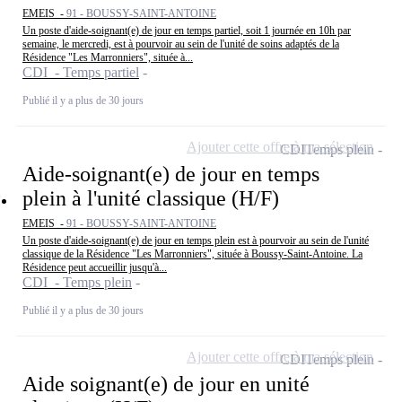
EMEIS -
91 - BOUSSY-SAINT-ANTOINE
Un poste d'aide-soignant(e) de jour en temps partiel, soit 1 journée en 10h par
semaine, le mercredi, est à pourvoir au sein de l'unité de soins adaptés de la
Résidence "Les Marronniers", située à...
CDI - Temps partiel
Publié il y a plus de 30 jours
Ajouter cette offre à ma sélection
CDI
Temps plein
Aide-soignant(e) de jour en temps
plein à l'unité classique (H/F)
EMEIS -
91 - BOUSSY-SAINT-ANTOINE
Un poste d'aide-soignant(e) de jour en temps plein est à pourvoir au sein de l'unité
classique de la Résidence "Les Marronniers", située à Boussy-Saint-Antoine. La
Résidence peut accueillir jusqu'à...
CDI - Temps plein
Publié il y a plus de 30 jours
Ajouter cette offre à ma sélection
CDI
Temps plein
Aide soignant(e) de jour en unité