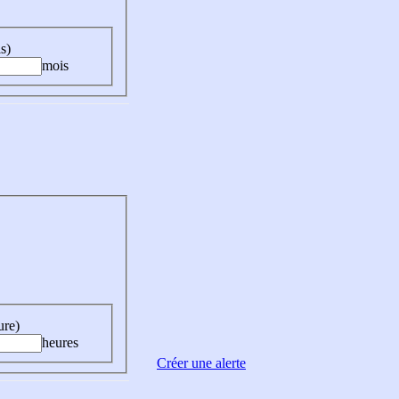
s)
mois
ure)
heures
Créer une alerte