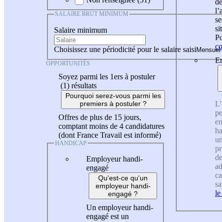
de
l
SALAIRE BRUT MINIMUM
se
si
Salaire minimum
Po
co
Choisissez une périodicité pour le salaire saisi
En
OPPORTUNITÉS
Soyez parmi les 1ers à postuler
(1)
résultats
Pourquoi serez-vous parmi les
L'
premiers à postuler ?
pe
Offres de plus de 15 jours,
en
comptant moins de 4 candidatures
ha
(dont France Travail est informé)
un
HANDICAP
pr
de
Employeur handi-
ad
engagé
ca
Qu'est-ce qu'un
sa
employeur handi-
le
engagé ?
Un employeur handi-
engagé est un