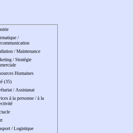
strie
rmatique /
écommunication
allation / Maintenance
eting / Stratégie
merciale
sources Humaines
é (35)
étariat / Assistanat
ices à la personne / à la
ectivité
ctacle
rt
sport / Logistique