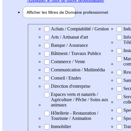
Appliquer
le filtre de durée hebdomadaire
Afficher les filtres de
Domaine pro
fessionnel
Domaine professionel
Achats / Comptabilité / Gestion
Indu
Arts / Artisanat d'art
Info
Tél
Banque / Assurance
Inst
Bâtiment / Travaux Publics
Mark
Commerce / Vente
com
Communication / Multimédia
Res
Conseil / Etudes
Sant
Direction d'entreprise
Secr
Espaces verts et naturels /
Serv
Agriculture / Pêche / Soins aux
coll
animaux
Spe
Hôtellerie - Restauration /
Tourisme / Animation
Spo
Immobilier
Tran