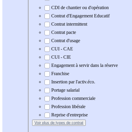
CDI de chantier ou d'opération
Contrat d'Engagement Educatif
Contrat intermittent
Contrat pacte
Contrat d'usage
CUI - CAE
CUI - CIE
Engagement à servir dans la réserve
Franchise
Insertion par l'activ.éco.
Portage salarial
Profession commerciale
Profession libérale
Reprise d'entreprise
Voir plus
de types de contrat