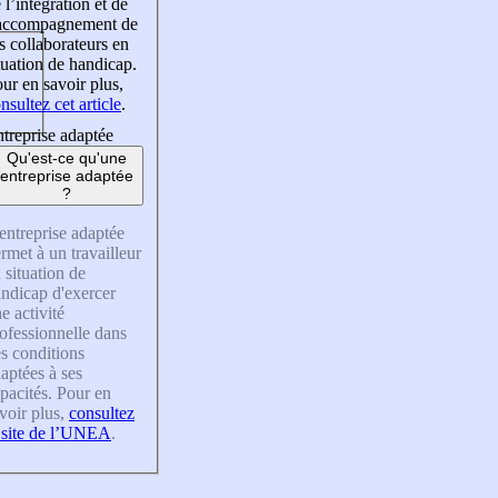
 l’intégration et de
’accompagnement de
s collaborateurs en
tuation de handicap.
ur en savoir plus,
nsultez cet article
.
treprise adaptée
Qu'est-ce qu'une
entreprise adaptée
?
entreprise adaptée
rmet à un travailleur
 situation de
ndicap d'exercer
e activité
ofessionnelle dans
s conditions
aptées à ses
pacités. Pour en
voir plus,
consultez
 site de l’UNEA
.