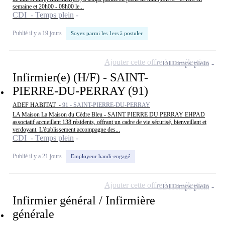
semaine et 20h00 - 08h00 le...
CDI - Temps plein
Publié il y a 19 jours
Soyez parmi les 1ers à postuler
Ajouter cette offre à ma sélection
CDI
Temps plein
Infirmier(e) (H/F) - SAINT-
PIERRE-DU-PERRAY (91)
ADEF HABITAT -
91 - SAINT-PIERRE-DU-PERRAY
LA Maison La Maison du Cèdre Bleu - SAINT PIERRE DU PERRAY EHPAD
associatif accueillant 138 résidents, offrant un cadre de vie sécurisé, bienveillant et
verdoyant. L'établissement accompagne des...
CDI - Temps plein
Publié il y a 21 jours
Employeur handi-engagé
Ajouter cette offre à ma sélection
CDI
Temps plein
Infirmier général / Infirmière
générale