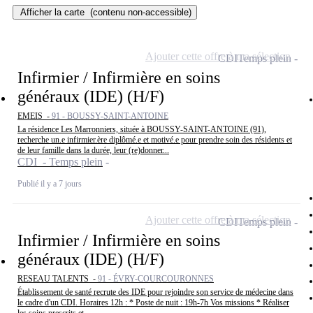
Afficher la carte
(contenu non-accessible)
Ajouter cette offre à ma sélection
CDI
Temps plein
Infirmier / Infirmière en soins
généraux (IDE) (H/F)
EMEIS -
91 - BOUSSY-SAINT-ANTOINE
La résidence Les Marronniers, située à BOUSSY-SAINT-ANTOINE (91),
recherche un.e infirmier.ère diplômé.e et motivé.e pour prendre soin des résidents et
de leur famille dans la durée, leur (re)donner...
CDI - Temps plein
Publié il y a 7 jours
Ajouter cette offre à ma sélection
CDI
Temps plein
Infirmier / Infirmière en soins
généraux (IDE) (H/F)
RESEAU TALENTS -
91 - ÉVRY-COURCOURONNES
Établissement de santé recrute des IDE pour rejoindre son service de médecine dans
le cadre d'un CDI. Horaires 12h : * Poste de nuit : 19h-7h Vos missions * Réaliser