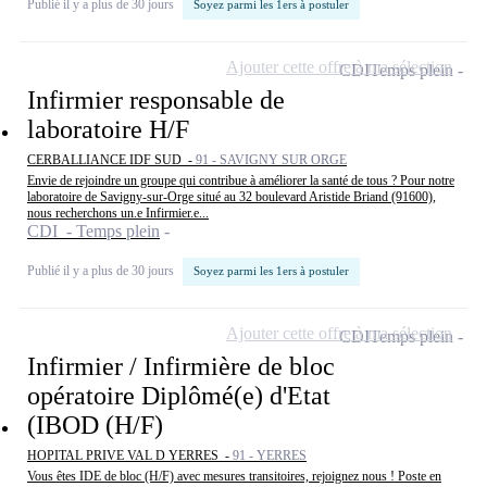
Publié il y a plus de 30 jours
Soyez parmi les 1ers à postuler
Ajouter cette offre à ma sélection
CDI
Temps plein
Infirmier responsable de
laboratoire H/F
CERBALLIANCE IDF SUD -
91 - SAVIGNY SUR ORGE
Envie de rejoindre un groupe qui contribue à améliorer la santé de tous ? Pour notre
laboratoire de Savigny-sur-Orge situé au 32 boulevard Aristide Briand (91600),
nous recherchons un.e Infirmier.e...
CDI - Temps plein
Publié il y a plus de 30 jours
Soyez parmi les 1ers à postuler
Ajouter cette offre à ma sélection
CDI
Temps plein
Infirmier / Infirmière de bloc
opératoire Diplômé(e) d'Etat
(IBOD (H/F)
HOPITAL PRIVE VAL D YERRES -
91 - YERRES
Vous êtes IDE de bloc (H/F) avec mesures transitoires, rejoignez nous ! Poste en