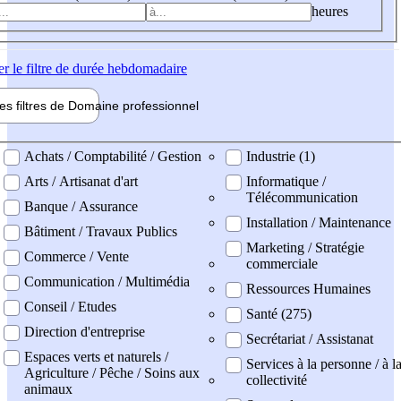
heures
er
le filtre de durée hebdomadaire
les filtres de
Domaine pro
fessionnel
ne professionel
Achats / Comptabilité / Gestion
Industrie (1)
Arts / Artisanat d'art
Informatique /
Télécommunication
Banque / Assurance
Installation / Maintenance
Bâtiment / Travaux Publics
Marketing / Stratégie
Commerce / Vente
commerciale
Communication / Multimédia
Ressources Humaines
Conseil / Etudes
Santé (275)
Direction d'entreprise
Secrétariat / Assistanat
Espaces verts et naturels /
Services à la personne / à l
Agriculture / Pêche / Soins aux
collectivité
animaux