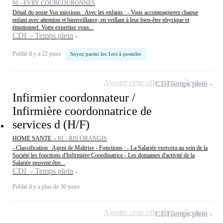
91 - EVRY COURCOURONNES
Détail du poste Vos missions : Avec les enfants : - Vous accompagnerez chaque
enfant avec attention et bienveillance, en veillant à leur bien-être physique et
émotionnel. Votre expertise vous...
CDI - Temps plein
Publié il y a 22 jours
Soyez parmi les 1ers à postuler
Ajouter cette offre à ma sélection
CDI
Temps plein
Infirmier coordonnateur /
Infirmière coordonnatrice de
services d (H/F)
HOME SANTE -
91 - RIS ORANGIS
- Classification : Agent de Maîtrise - Fonctions : - La Salariée exercera au sein de la
Société les fonctions d'Infirmière Coordinatrice - Les domaines d'activité de la
Salariée peuvent être...
CDI - Temps plein
Publié il y a plus de 30 jours
Ajouter cette offre à ma sélection
CDI
Temps plein