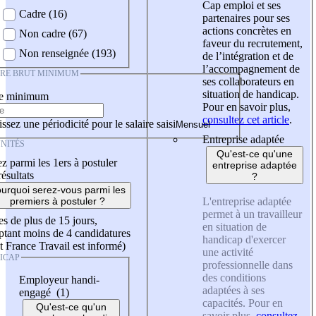
Cap emploi et ses
Cadre (16)
partenaires pour ses
actions concrètes en
Non cadre (67)
faveur du recrutement,
Non renseignée (193)
de l’intégration et de
l’accompagnement de
IRE BRUT MINIMUM
ses collaborateurs en
situation de handicap.
re minimum
Pour en savoir plus,
consultez cet article
.
ssez une périodicité pour le salaire saisi
Entreprise adaptée
NITÉS
Qu'est-ce qu'une
z parmi les 1ers à postuler
entreprise adaptée
résultats
?
urquoi serez-vous parmi les
L'entreprise adaptée
premiers à postuler ?
permet à un travailleur
es de plus de 15 jours,
en situation de
tant moins de 4 candidatures
handicap d'exercer
t France Travail est informé)
une activité
ICAP
professionnelle dans
des conditions
Employeur handi-
adaptées à ses
engagé (1)
capacités. Pour en
Qu'est-ce qu'un
savoir plus,
consultez