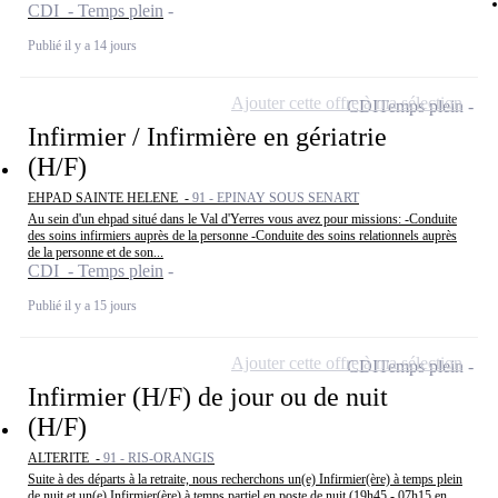
CDI - Temps plein
Publié il y a 14 jours
Ajouter cette offre à ma sélection
CDI
Temps plein
Infirmier / Infirmière en gériatrie
(H/F)
EHPAD SAINTE HELENE -
91 - EPINAY SOUS SENART
Au sein d'un ehpad situé dans le Val d'Yerres vous avez pour missions: -Conduite
des soins infirmiers auprès de la personne -Conduite des soins relationnels auprès
de la personne et de son...
CDI - Temps plein
Publié il y a 15 jours
Ajouter cette offre à ma sélection
CDI
Temps plein
Infirmier (H/F) de jour ou de nuit
(H/F)
ALTERITE -
91 - RIS-ORANGIS
Suite à des départs à la retraite, nous recherchons un(e) Infirmier(ère) à temps plein
de nuit et un(e) Infirmier(ère) à temps partiel en poste de nuit (19h45 - 07h15 en