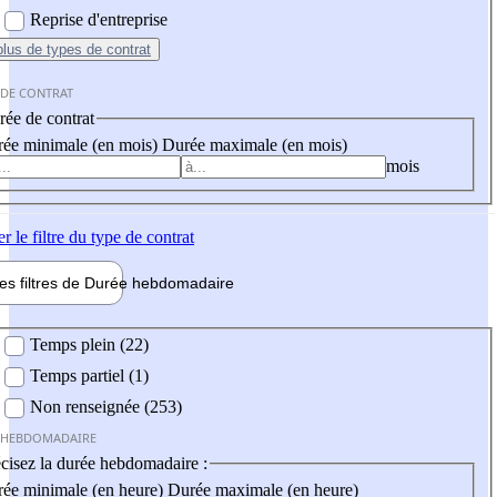
Reprise d'entreprise
plus
de types de contrat
 DE CONTRAT
ée de contrat
ée minimale (en mois)
Durée maximale (en mois)
mois
er
le filtre du type de contrat
les filtres de
Durée hebdo
madaire
 hebdomadaire
Temps plein (22)
Temps partiel (1)
Non renseignée (253)
 HEBDOMADAIRE
cisez la durée hebdomadaire :
ée minimale (en heure)
Durée maximale (en heure)