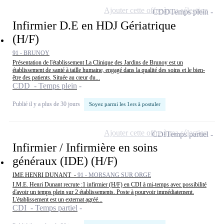
Ajouter cette offre à ma sélection
CDD
Temps plein
Infirmier D.E en HDJ Gériatrique
(H/F)
91 - BRUNOY
Présentation de l'établissement La Clinique des Jardins de Brunoy est un
établissement de santé à taille humaine, engagé dans la qualité des soins et le bien-
être des patients. Située au cœur du...
CDD - Temps plein
Publié il y a plus de 30 jours
Soyez parmi les 1ers à postuler
Ajouter cette offre à ma sélection
CDI
Temps partiel
Infirmier / Infirmière en soins
généraux (IDE) (H/F)
IME HENRI DUNANT -
91 - MORSANG SUR ORGE
I.M.E. Henri Dunant recrute :1 infirmier (H/F) en CDI à mi-temps avec possibilité
d'avoir un temps plein sur 2 établissements. Poste à pourvoir immédiatement.
L'établissement est un externat agréé...
CDI - Temps partiel