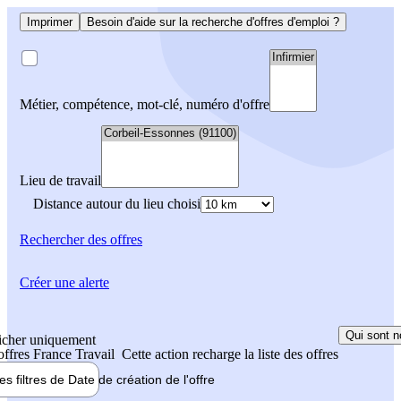
Imprimer
Besoin d'aide sur la recherche d'offres d'emploi ?
Métier, compétence, mot-clé, numéro d'offre
Lieu de travail
Distance autour du lieu choisi
Rechercher
des offres
Créer une alerte
Qui sont n
icher uniquement
 offres France Travail
Cette action recharge la liste des offres
les filtres de
Date de création
de l'offre