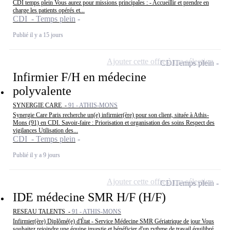
CDI temps plein Vous aurez pour missions principales : - Accueillir et prendre en
charge les patients opérés et...
CDI - Temps plein
Publié il y a 15 jours
Ajouter cette offre à ma sélection
CDI
Temps plein
Infirmier F/H en médecine
polyvalente
SYNERGIE CARE -
91 - ATHIS-MONS
Synergie Care Paris recherche un(e) infirmier(ère) pour son client, située à Athis-
Mons (91) en CDI. Savoir-faire : Priorisation et organisation des soins Respect des
vigilances Utilisation des...
CDI - Temps plein
Publié il y a 9 jours
Ajouter cette offre à ma sélection
CDI
Temps plein
IDE médecine SMR H/F (H/F)
RESEAU TALENTS -
91 - ATHIS-MONS
Infirmier(ère) Diplômé(e) d'État - Service Médecine SMR Gériatrique de jour Vous
souhaitez rejoindre une équipe investie et bénéficier d'un rythme de travail équilibré