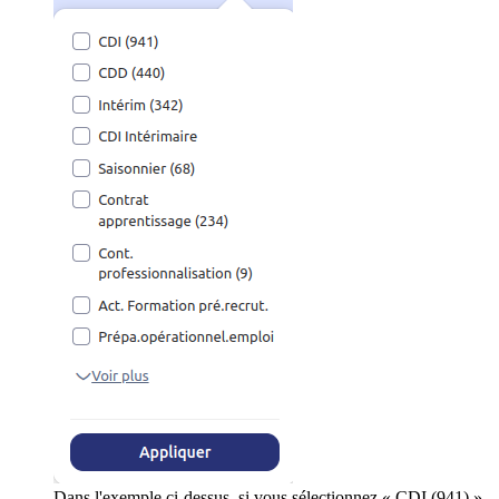
Dans l'exemple ci-dessus, si vous sélectionnez « CDI (941) »