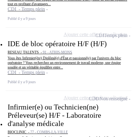
tout en profitant d'avantages...
CDI - Temps plein
Publié il y a 9 jours
Ajouter cette offre à ma sélection
CDI
Temps plein
IDE de bloc opératoire H/F (H/F)
RESEAU TALENTS -
91 - ATHIS-MONS
Vous êtes Infirmier(ère) Diplômé(e) d'État et passionné(e) par l'univers du bloc
opératoire ? Vous recherchez un environnement de travail moderne, une équipe
soudée et un véritable équilibre entre...
CDI - Temps plein
Publié il y a 9 jours
Ajouter cette offre à ma sélection
CDD
Non renseigné
Infirmier(e) ou Technicien(ne)
Préleveur(se) H/F - Laboratoire
d'analyse médicale
BIOCLINIC -
77 - COMBS-LA-VILLE