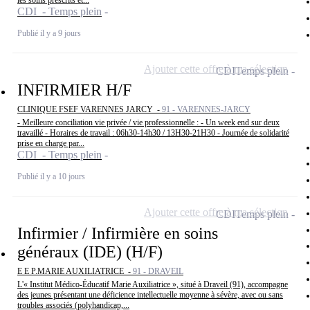
les soins prescrits et...
CDI - Temps plein
Publié il y a 9 jours
Ajouter cette offre à ma sélection
CDI
Temps plein
INFIRMIER H/F
CLINIQUE FSEF VARENNES JARCY -
91 - VARENNES-JARCY
- Meilleure conciliation vie privée / vie professionnelle : - Un week end sur deux
travaillé - Horaires de travail : 06h30-14h30 / 13H30-21H30 - Journée de solidarité
prise en charge par...
CDI - Temps plein
Publié il y a 10 jours
Ajouter cette offre à ma sélection
CDI
Temps plein
Infirmier / Infirmière en soins
généraux (IDE) (H/F)
E E P.MARIE AUXILIATRICE -
91 - DRAVEIL
L'« Institut Médico-Éducatif Marie Auxiliatrice », situé à Draveil (91), accompagne
des jeunes présentant une déficience intellectuelle moyenne à sévère, avec ou sans
troubles associés (polyhandicap,...