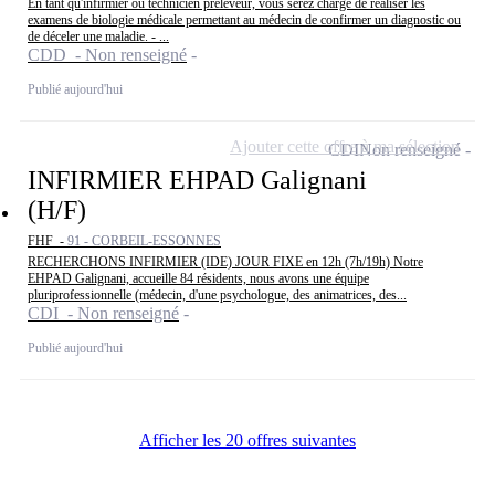
En tant qu'infirmier ou technicien préleveur, vous serez chargé de réaliser les
examens de biologie médicale permettant au médecin de confirmer un diagnostic ou
de déceler une maladie. - ...
CDD - Non renseigné
Publié aujourd'hui
Ajouter cette offre à ma sélection
CDI
Non renseigné
INFIRMIER EHPAD Galignani
(H/F)
FHF -
91 - CORBEIL-ESSONNES
RECHERCHONS INFIRMIER (IDE) JOUR FIXE en 12h (7h/19h) Notre
EHPAD Galignani, accueille 84 résidents, nous avons une équipe
pluriprofessionnelle (médecin, d'une psychologue, des animatrices, des...
CDI - Non renseigné
Publié aujourd'hui
Afficher les 20 offres suivantes