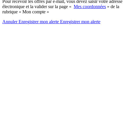
Pour recevoir les offres par e-mail, vous devez saisir votre adresse
électronique et la valider sur la page «
Mes coordonnées
» de la
rubrique « Mon compte »
Annuler
Enregistrer mon alerte
Enregistrer
mon alerte