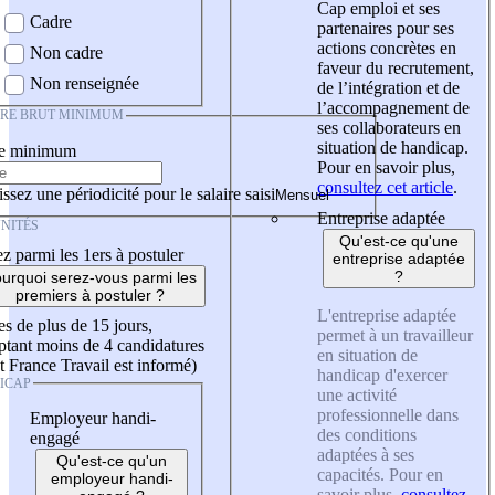
Cap emploi et ses
Cadre
partenaires pour ses
actions concrètes en
Non cadre
faveur du recrutement,
Non renseignée
de l’intégration et de
l’accompagnement de
IRE BRUT MINIMUM
ses collaborateurs en
situation de handicap.
re minimum
Pour en savoir plus,
consultez cet article
.
ssez une périodicité pour le salaire saisi
Entreprise adaptée
NITÉS
Qu'est-ce qu'une
z parmi les 1ers à postuler
entreprise adaptée
?
urquoi serez-vous parmi les
premiers à postuler ?
L'entreprise adaptée
es de plus de 15 jours,
permet à un travailleur
tant moins de 4 candidatures
en situation de
t France Travail est informé)
handicap d'exercer
ICAP
une activité
professionnelle dans
Employeur handi-
des conditions
engagé
adaptées à ses
Qu'est-ce qu'un
capacités. Pour en
employeur handi-
savoir plus,
consultez