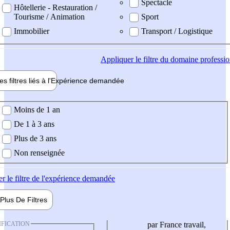
Spectacle
Hôtellerie - Restauration /
Tourisme / Animation
Sport
Immobilier
Transport / Logistique
Appliquer
le filtre du domaine professi
es filtres liés à l'
Expérience
demandée
ience demandée
Moins de 1 an
De 1 à 3 ans
Plus de 3 ans
Non renseignée
er
le filtre de l'expérience demandée
Plus De
Filtres
IFICATION
par France travail,