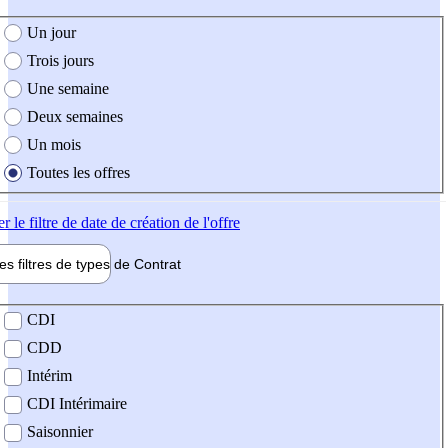
e création de l'offre
Un jour
Trois jours
Une semaine
Deux semaines
Un mois
Toutes les offres
er
le filtre de date de création de l'offre
les filtres de types de
Contrat
de contrat
CDI
CDD
Intérim
CDI Intérimaire
Saisonnier