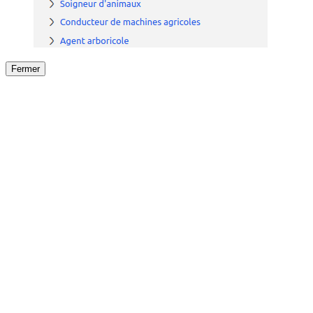
Fermer
Fermer
le détail de l'offre
/
Offre
sur
Offre précéden