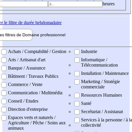
heures
er
le filtre de durée hebdomadaire
les filtres de
Domaine pro
fessionnel
ne professionel
Achats / Comptabilité / Gestion
Industrie
Arts / Artisanat d'art
Informatique /
Télécommunication
Banque / Assurance
Installation / Maintenance
Bâtiment / Travaux Publics
Marketing / Stratégie
Commerce / Vente
commerciale
Communication / Multimédia
Ressources Humaines
Conseil / Etudes
Santé
Direction d'entreprise
Secrétariat / Assistanat
Espaces verts et naturels /
Services à la personne / à l
Agriculture / Pêche / Soins aux
collectivité
animaux