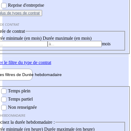
Reprise d'entreprise
plus
de types de contrat
 DE CONTRAT
ée de contrat
ée minimale (en mois)
Durée maximale (en mois)
mois
er
le filtre du type de contrat
les filtres de
Durée hebdo
madaire
 hebdomadaire
Temps plein
Temps partiel
Non renseignée
 HEBDOMADAIRE
cisez la durée hebdomadaire :
ée minimale (en heure)
Durée maximale (en heure)