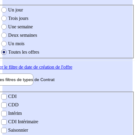
e création de l'offre
Un jour
Trois jours
Une semaine
Deux semaines
Un mois
Toutes les offres
er
le filtre de date de création de l'offre
les filtres de types de
Contrat
de contrat
CDI
CDD
Intérim
CDI Intérimaire
Saisonnier