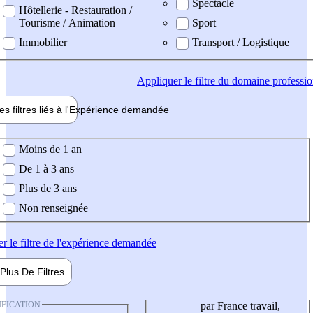
Spectacle
Hôtellerie - Restauration /
Tourisme / Animation
Sport
Immobilier
Transport / Logistique
Appliquer
le filtre du domaine professi
es filtres liés à l'
Expérience
demandée
ience demandée
Moins de 1 an
De 1 à 3 ans
Plus de 3 ans
Non renseignée
er
le filtre de l'expérience demandée
Plus De
Filtres
IFICATION
par France travail,