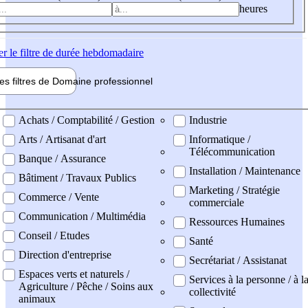
heures
er
le filtre de durée hebdomadaire
les filtres de
Domaine pro
fessionnel
ne professionel
Achats / Comptabilité / Gestion
Industrie
Arts / Artisanat d'art
Informatique /
Télécommunication
Banque / Assurance
Installation / Maintenance
Bâtiment / Travaux Publics
Marketing / Stratégie
Commerce / Vente
commerciale
Communication / Multimédia
Ressources Humaines
Conseil / Etudes
Santé
Direction d'entreprise
Secrétariat / Assistanat
Espaces verts et naturels /
Services à la personne / à l
Agriculture / Pêche / Soins aux
collectivité
animaux