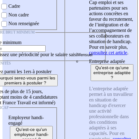
Cap emploi et ses
Cadre
partenaires pour ses
actions concrètes en
Non cadre
faveur du recrutement,
Non renseignée
de l’intégration et de
l’accompagnement de
IRE BRUT MINIMUM
ses collaborateurs en
situation de handicap.
re minimum
Pour en savoir plus,
consultez cet article
.
ssez une périodicité pour le salaire saisi
Entreprise adaptée
NITÉS
Qu'est-ce qu'une
z parmi les 1ers à postuler
entreprise adaptée
?
urquoi serez-vous parmi les
premiers à postuler ?
L'entreprise adaptée
es de plus de 15 jours,
permet à un travailleur
tant moins de 4 candidatures
en situation de
t France Travail est informé)
handicap d'exercer
ICAP
une activité
professionnelle dans
Employeur handi-
des conditions
engagé
adaptées à ses
Qu'est-ce qu'un
capacités. Pour en
employeur handi-
savoir plus,
consultez