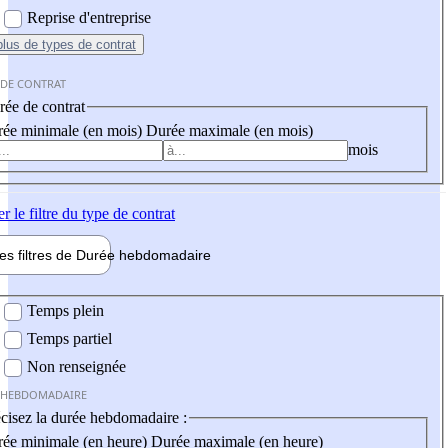
Reprise d'entreprise
plus
de types de contrat
 DE CONTRAT
ée de contrat
ée minimale (en mois)
Durée maximale (en mois)
mois
er
le filtre du type de contrat
les filtres de
Durée hebdo
madaire
 hebdomadaire
Temps plein
Temps partiel
Non renseignée
 HEBDOMADAIRE
cisez la durée hebdomadaire :
ée minimale (en heure)
Durée maximale (en heure)