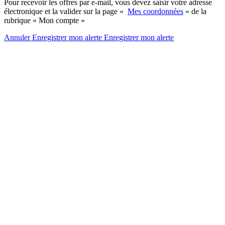
Pour recevoir les offres par e-mail, vous devez saisir votre adresse
électronique et la valider sur la page «
Mes coordonnées
» de la
rubrique « Mon compte »
Annuler
Enregistrer mon alerte
Enregistrer
mon alerte