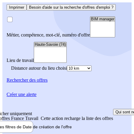
Imprimer
Besoin d'aide sur la recherche d'offres d'emploi ?
Métier, compétence, mot-clé, numéro d'offre
Lieu de travail
Distance autour du lieu choisi
Rechercher
des offres
Créer une alerte
Qui sont n
icher uniquement
 offres France Travail
Cette action recharge la liste des offres
les filtres de
Date de création
de l'offre