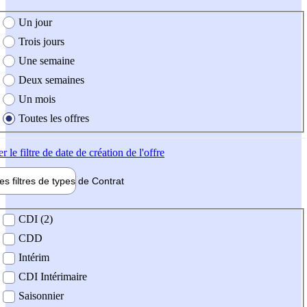
e création de l'offre
Un jour
Trois jours
Une semaine
Deux semaines
Un mois
Toutes les offres
er
le filtre de date de création de l'offre
les filtres de types de
Contrat
de contrat
CDI (2)
CDD
Intérim
CDI Intérimaire
Saisonnier