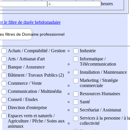
heures
er
le filtre de durée hebdomadaire
les filtres de
Domaine pro
fessionnel
ne professionel
Achats / Comptabilité / Gestion
Industrie
Arts / Artisanat d'art
Informatique /
Télécommunication
Banque / Assurance
Installation / Maintenance
Bâtiment / Travaux Publics (2)
Marketing / Stratégie
Commerce / Vente
commerciale
Communication / Multimédia
Ressources Humaines
Conseil / Etudes
Santé
Direction d'entreprise
Secrétariat / Assistanat
Espaces verts et naturels /
Services à la personne / à l
Agriculture / Pêche / Soins aux
collectivité
animaux