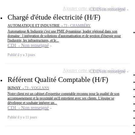
Ajouter cette offre à ma sélection
CDI
Non renseigné
Chargé d'étude électricité (H/F)
AUTOMATIQUE ET INDUSTRIE -
73 - CHAMBÉRY
Automatique & Industrie c'est une PME dynamique, leader régional dans son
domaine : l intégration de solutions d'automatisation et de gestion d'énergie pour
l'industrie, les infrastructures, et le...
CDI - Non renseigné
Publié il y a 3 jours
Ajouter cette offre à ma sélection
CDI
Non renseigné
Référent Qualité Comptable (H/F)
IKIWAY -
73 - VOGLANS
Notre client est un cabinet d'expertise comptable reconnu pour la qualité de son
accompagnement et la proximité qu'il entretient avec ses clients. L'équipe se
développe et souhaite intégrer un...
CDI - Non renseigné
Publié il y a 11 jours