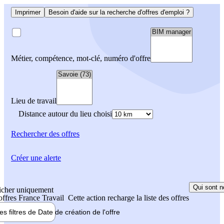
Imprimer
Besoin d'aide sur la recherche d'offres d'emploi ?
Métier, compétence, mot-clé, numéro d'offre
Lieu de travail
Distance autour du lieu choisi
Rechercher
des offres
Créer une alerte
Qui sont n
icher uniquement
 offres France Travail
Cette action recharge la liste des offres
les filtres de
Date de création
de l'offre