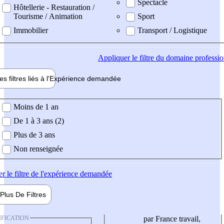
Spectacle
Hôtellerie - Restauration /
Tourisme / Animation
Sport
Immobilier
Transport / Logistique
Appliquer
le filtre du domaine professi
es filtres liés à l'
Expérience
demandée
ience demandée
Moins de 1 an
De 1 à 3 ans (2)
Plus de 3 ans
Non renseignée
er
le filtre de l'expérience demandée
Plus De
Filtres
IFICATION
par France travail,