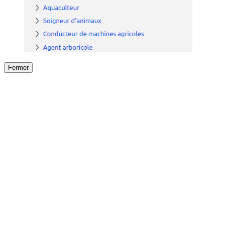
Fermer
Fermer
le détail de l'offre
/
Offre
sur
Offre précéden