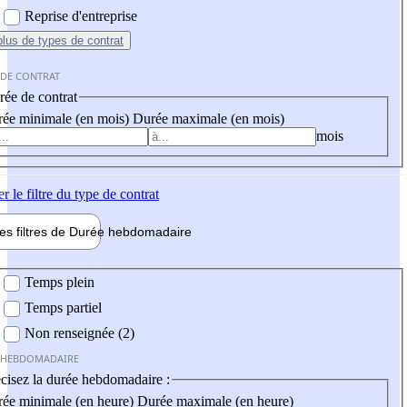
Reprise d'entreprise
plus
de types de contrat
 DE CONTRAT
ée de contrat
ée minimale (en mois)
Durée maximale (en mois)
mois
er
le filtre du type de contrat
les filtres de
Durée hebdo
madaire
 hebdomadaire
Temps plein
Temps partiel
Non renseignée (2)
 HEBDOMADAIRE
cisez la durée hebdomadaire :
ée minimale (en heure)
Durée maximale (en heure)