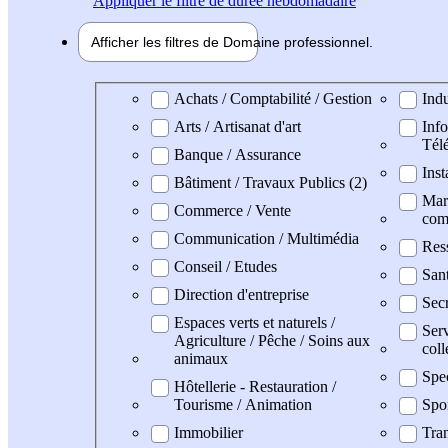
Appliquer
le filtre de durée hebdomadaire
Afficher les filtres de
Domaine pro
fessionnel
Domaine professionel
Achats / Comptabilité / Gestion
Indu
Arts / Artisanat d'art
Info
Tél
Banque / Assurance
Inst
Bâtiment / Travaux Publics (2)
Mark
Commerce / Vente
com
Communication / Multimédia
Res
Conseil / Etudes
San
Direction d'entreprise
Secr
Espaces verts et naturels /
Serv
Agriculture / Pêche / Soins aux
coll
animaux
Spe
Hôtellerie - Restauration /
Tourisme / Animation
Spo
Immobilier
Tran