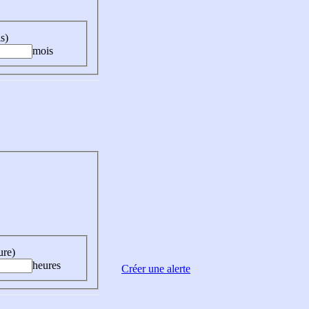
s)
mois
ure)
heures
Créer une alerte