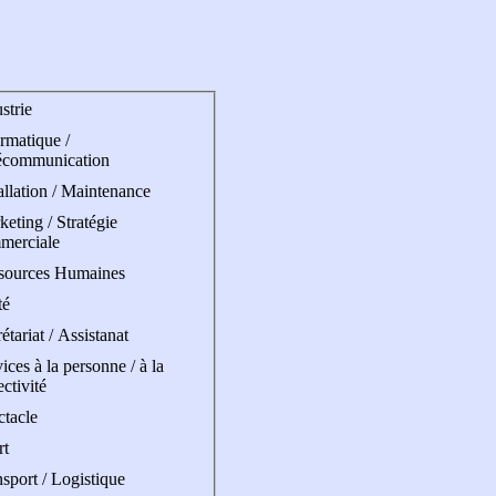
strie
rmatique /
écommunication
allation / Maintenance
eting / Stratégie
merciale
sources Humaines
té
étariat / Assistanat
ices à la personne / à la
ectivité
ctacle
rt
sport / Logistique