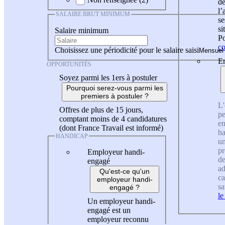
de
l
SALAIRE BRUT MINIMUM
se
si
Salaire minimum
Po
co
Choisissez une périodicité pour le salaire saisi
En
OPPORTUNITÉS
Soyez parmi les 1ers à postuler
Pourquoi serez-vous parmi les
premiers à postuler ?
L'
Offres de plus de 15 jours,
pe
comptant moins de 4 candidatures
en
(dont France Travail est informé)
ha
HANDICAP
un
pr
Employeur handi-
de
engagé
ad
Qu'est-ce qu'un
ca
employeur handi-
sa
engagé ?
le
Un employeur handi-
engagé est un
employeur reconnu