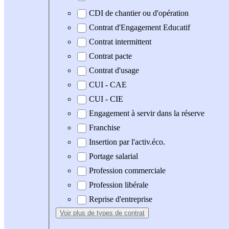
CDI de chantier ou d'opération
Contrat d'Engagement Educatif
Contrat intermittent
Contrat pacte
Contrat d'usage
CUI - CAE
CUI - CIE
Engagement à servir dans la réserve
Franchise
Insertion par l'activ.éco.
Portage salarial
Profession commerciale
Profession libérale
Reprise d'entreprise
Voir plus
de types de contrat