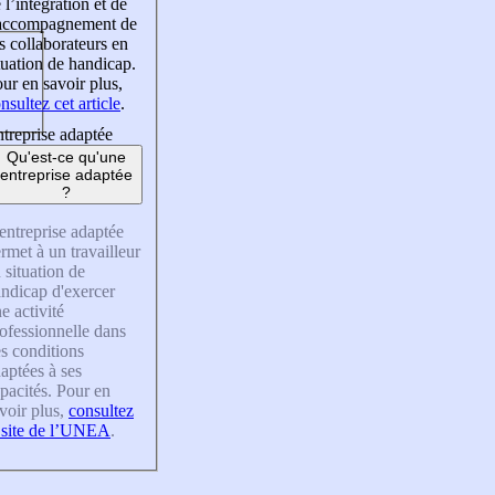
 l’intégration et de
’accompagnement de
s collaborateurs en
tuation de handicap.
ur en savoir plus,
nsultez cet article
.
treprise adaptée
Qu'est-ce qu'une
entreprise adaptée
?
entreprise adaptée
rmet à un travailleur
 situation de
ndicap d'exercer
e activité
ofessionnelle dans
s conditions
aptées à ses
pacités. Pour en
voir plus,
consultez
 site de l’UNEA
.