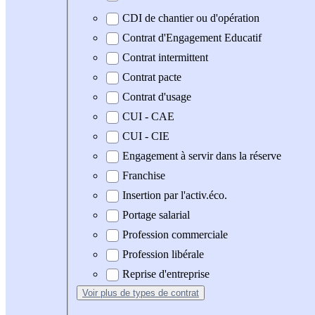
CDI de chantier ou d'opération
Contrat d'Engagement Educatif
Contrat intermittent
Contrat pacte
Contrat d'usage
CUI - CAE
CUI - CIE
Engagement à servir dans la réserve
Franchise
Insertion par l'activ.éco.
Portage salarial
Profession commerciale
Profession libérale
Reprise d'entreprise
Voir plus
de types de contrat