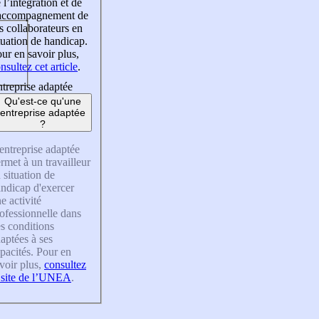
 l’intégration et de
’accompagnement de
s collaborateurs en
tuation de handicap.
ur en savoir plus,
nsultez cet article
.
treprise adaptée
Qu'est-ce qu'une
entreprise adaptée
?
entreprise adaptée
rmet à un travailleur
 situation de
ndicap d'exercer
e activité
ofessionnelle dans
s conditions
aptées à ses
pacités. Pour en
voir plus,
consultez
 site de l’UNEA
.