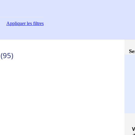
Appliquer
les filtres
Se
 (95)
V