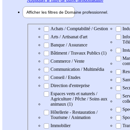
Appliquer
le filtre de durée hebdomadaire
Afficher les filtres de
Domaine pro
fessionnel
Domaine professionel
Achats / Comptabilité / Gestion
Indu
Arts / Artisanat d'art
Info
Tél
Banque / Assurance
Inst
Bâtiment / Travaux Publics (1)
Mark
Commerce / Vente
com
Communication / Multimédia
Res
Conseil / Etudes
San
Direction d'entreprise
Secr
Espaces verts et naturels /
Serv
Agriculture / Pêche / Soins aux
coll
animaux (1)
Spe
Hôtellerie - Restauration /
Tourisme / Animation
Spo
Immobilier
Tran