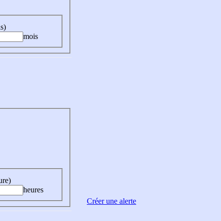
s)
mois
ure)
heures
Créer une alerte