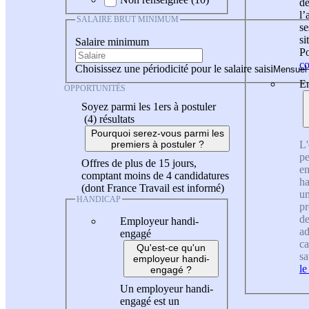
de
l
SALAIRE BRUT MINIMUM
se
si
Salaire minimum
Po
co
Choisissez une périodicité pour le salaire saisi
En
OPPORTUNITÉS
Soyez parmi les 1ers à postuler
(4)
résultats
Pourquoi serez-vous parmi les
L'
premiers à postuler ?
pe
Offres de plus de 15 jours,
en
comptant moins de 4 candidatures
ha
(dont France Travail est informé)
un
HANDICAP
pr
de
Employeur handi-
ad
engagé
ca
Qu'est-ce qu'un
sa
employeur handi-
le
engagé ?
Un employeur handi-
engagé est un