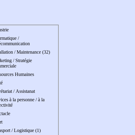
strie
rmatique /
écommunication
allation / Maintenance (32)
eting / Stratégie
merciale
sources Humaines
té
étariat / Assistanat
ices à la personne / à la
ectivité
ctacle
rt
sport / Logistique (1)