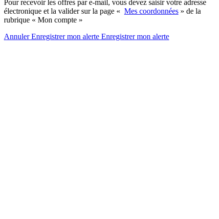
Pour recevoir les offres par e-mail, vous devez saisir votre adresse
électronique et la valider sur la page «
Mes coordonnées
» de la
rubrique « Mon compte »
Annuler
Enregistrer mon alerte
Enregistrer
mon alerte