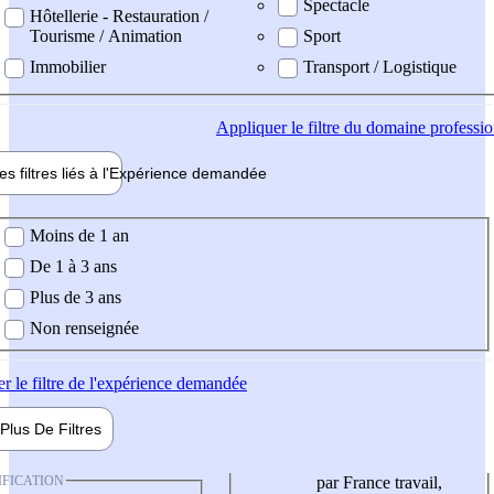
Spectacle
Hôtellerie - Restauration /
Tourisme / Animation
Sport
Immobilier
Transport / Logistique
Appliquer
le filtre du domaine professi
es filtres liés à l'
Expérience
demandée
ience demandée
Moins de 1 an
De 1 à 3 ans
Plus de 3 ans
Non renseignée
er
le filtre de l'expérience demandée
Plus De
Filtres
IFICATION
par France travail,