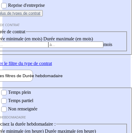
Reprise d'entreprise
plus
de types de contrat
 DE CONTRAT
ée de contrat
ée minimale (en mois)
Durée maximale (en mois)
mois
er
le filtre du type de contrat
les filtres de
Durée hebdo
madaire
 hebdomadaire
Temps plein
Temps partiel
Non renseignée
 HEBDOMADAIRE
cisez la durée hebdomadaire :
ée minimale (en heure)
Durée maximale (en heure)