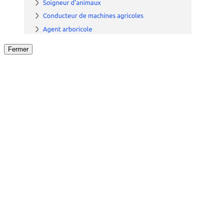
Fermer
Fermer
le détail de l'offre
/
Offre
sur
Offre précéden