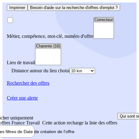
Imprimer
Besoin d'aide sur la recherche d'offres d'emploi ?
Métier, compétence, mot-clé, numéro d'offre
Lieu de travail
Distance autour du lieu choisi
Rechercher
des offres
Créer une alerte
Qui sont n
icher uniquement
 offres France Travail
Cette action recharge la liste des offres
les filtres de
Date de création
de l'offre