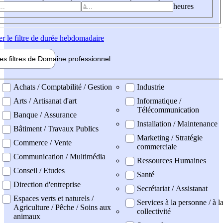
heures
er
le filtre de durée hebdomadaire
les filtres de
Domaine pro
fessionnel
ne professionel
Achats / Comptabilité / Gestion
Industrie
Arts / Artisanat d'art
Informatique /
Télécommunication
Banque / Assurance
Installation / Maintenance
Bâtiment / Travaux Publics
Marketing / Stratégie
Commerce / Vente
commerciale
Communication / Multimédia
Ressources Humaines
Conseil / Etudes
Santé
Direction d'entreprise
Secrétariat / Assistanat
Espaces verts et naturels /
Services à la personne / à l
Agriculture / Pêche / Soins aux
collectivité
animaux