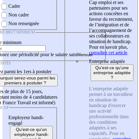
Cap emploi et ses
Cadre
partenaires pour ses
actions concrètes en
Non cadre
faveur du recrutement,
Non renseignée
de l’intégration et de
l’accompagnement de
IRE BRUT MINIMUM
ses collaborateurs en
situation de handicap.
re minimum
Pour en savoir plus,
consultez cet article
.
ssez une périodicité pour le salaire saisi
Entreprise adaptée
NITÉS
Qu'est-ce qu'une
z parmi les 1ers à postuler
entreprise adaptée
?
urquoi serez-vous parmi les
premiers à postuler ?
L'entreprise adaptée
es de plus de 15 jours,
permet à un travailleur
tant moins de 4 candidatures
en situation de
t France Travail est informé)
handicap d'exercer
ICAP
une activité
professionnelle dans
Employeur handi-
des conditions
engagé
adaptées à ses
Qu'est-ce qu'un
capacités. Pour en
employeur handi-
savoir plus,
consultez