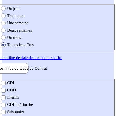
e création de l'offre
Un jour
Trois jours
Une semaine
Deux semaines
Un mois
Toutes les offres
er
le filtre de date de création de l'offre
les filtres de types de
Contrat
de contrat
CDI
CDD
Intérim
CDI Intérimaire
Saisonnier