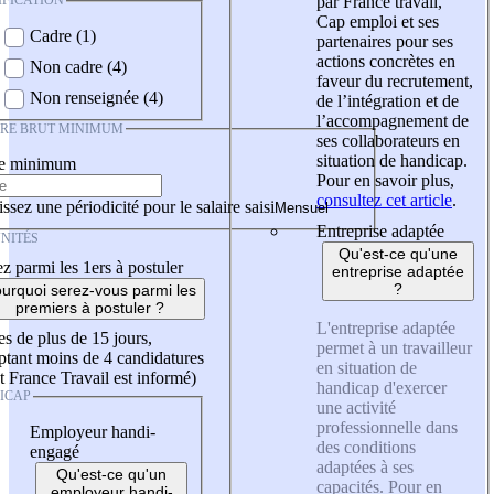
IFICATION
par France travail,
Cap emploi et ses
Cadre (1)
partenaires pour ses
actions concrètes en
Non cadre (4)
faveur du recrutement,
Non renseignée (4)
de l’intégration et de
l’accompagnement de
IRE BRUT MINIMUM
ses collaborateurs en
situation de handicap.
re minimum
Pour en savoir plus,
consultez cet article
.
ssez une périodicité pour le salaire saisi
Entreprise adaptée
NITÉS
Qu'est-ce qu'une
z parmi les 1ers à postuler
entreprise adaptée
?
urquoi serez-vous parmi les
premiers à postuler ?
L'entreprise adaptée
es de plus de 15 jours,
permet à un travailleur
tant moins de 4 candidatures
en situation de
t France Travail est informé)
handicap d'exercer
ICAP
une activité
professionnelle dans
Employeur handi-
des conditions
engagé
adaptées à ses
Qu'est-ce qu'un
capacités. Pour en
employeur handi-