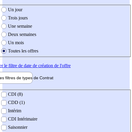
e création de l'offre
Un jour
Trois jours
Une semaine
Deux semaines
Un mois
Toutes les offres
er
le filtre de date de création de l'offre
les filtres de types de
Contrat
de contrat
CDI (8)
CDD (1)
Intérim
CDI Intérimaire
Saisonnier