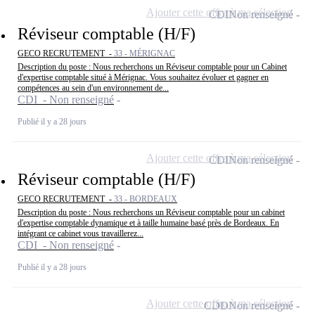
Ajouter cette offre à ma sélection
CDI
Non renseigné
Réviseur comptable (H/F)
GECO RECRUTEMENT -
33 - MÉRIGNAC
Description du poste : Nous recherchons un Réviseur comptable pour un Cabinet
d'expertise comptable situé à Mérignac. Vous souhaitez évoluer et gagner en
compétences au sein d'un environnement de...
CDI - Non renseigné
Publié il y a 28 jours
Ajouter cette offre à ma sélection
CDI
Non renseigné
Réviseur comptable (H/F)
GECO RECRUTEMENT -
33 - BORDEAUX
Description du poste : Nous recherchons un Réviseur comptable pour un cabinet
d'expertise comptable dynamique et à taille humaine basé près de Bordeaux. En
intégrant ce cabinet vous travaillerez...
CDI - Non renseigné
Publié il y a 28 jours
Ajouter cette offre à ma sélection
CDD
Non renseigné