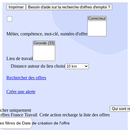
Imprimer
Besoin d'aide sur la recherche d'offres d'emploi ?
Métier, compétence, mot-clé, numéro d'offre
Lieu de travail
Distance autour du lieu choisi
Rechercher
des offres
Créer une alerte
Qui sont n
icher uniquement
 offres France Travail
Cette action recharge la liste des offres
les filtres de
Date de création
de l'offre