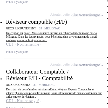
Publié il y a 6 jours
Ajouter cette offre à ma sélection
CDI
Non renseigné
Réviseur comptable (H/F)
GECO RECRUTEMENT -
33 - MÉRIGNAC
Description du poste : Vous souhaitez intégrer un cabinet à taille humaine basé à
Mérignac. Dans les locaux neufs, vous bénéficiez d'un environnement de travail
moderne, confortable et proche de...
CDI - Non renseigné
Publié il y a 6 jours
Ajouter cette offre à ma sélection
CDI
Non renseigné
Collaborateur Comptable /
Réviseur F/H - Comptabilité
AKXIO CONSEILS -
33 - MÉRIGNAC
Descriptif du poste:\n\nLes missions\nRattaché(e) aux Experts-Comptables et
intégré(e) à une équipe à taille humaine, vous interviendrez de manière autonome sur
:\nLa tenue et la révision...
CDI - Non renseigné