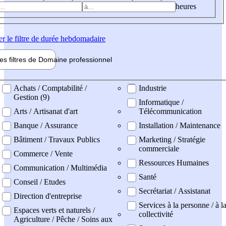
heures
er
le filtre de durée hebdomadaire
les filtres de
Domaine pro
fessionnel
ne professionel
Achats / Comptabilité /
Industrie
Gestion (9)
Informatique /
Arts / Artisanat d'art
Télécommunication
Banque / Assurance
Installation / Maintenance
Bâtiment / Travaux Publics
Marketing / Stratégie
commerciale
Commerce / Vente
Ressources Humaines
Communication / Multimédia
Santé
Conseil / Etudes
Secrétariat / Assistanat
Direction d'entreprise
Services à la personne / à l
Espaces verts et naturels /
collectivité
Agriculture / Pêche / Soins aux