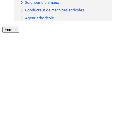
Fermer
Fermer
le détail de l'offre
/
Offre
sur
Offre précéden