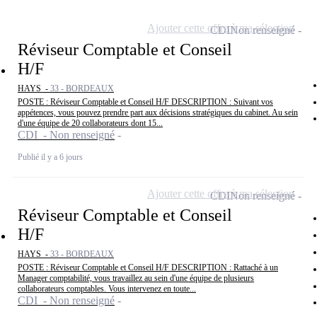
Ajouter cette offre à ma sélection
CDI
Non renseigné
Réviseur Comptable et Conseil
H/F
HAYS -
33 - BORDEAUX
POSTE : Réviseur Comptable et Conseil H/F DESCRIPTION : Suivant vos
appétences, vous pouvez prendre part aux décisions stratégiques du cabinet. Au sein
d'une équipe de 20 collaborateurs dont 15...
CDI - Non renseigné
Publié il y a 6 jours
Ajouter cette offre à ma sélection
CDI
Non renseigné
Réviseur Comptable et Conseil
H/F
HAYS -
33 - BORDEAUX
POSTE : Réviseur Comptable et Conseil H/F DESCRIPTION : Rattaché à un
Manager comptabilité, vous travaillez au sein d'une équipe de plusieurs
collaborateurs comptables. Vous intervenez en toute...
CDI - Non renseigné