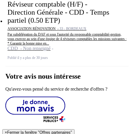
Réviseur comptable (H/F) -
Direction Générale - CDD - Temps
partiel (0.50 ETP)
ASSOCIATION RÉNOVATION -
33 - BORDEAUX
Par subdélégation du DAF et sous l'autorité du responsable comptabilité-gestion,
vous exercez au sein d'une équipe de 4 réviseurs comptables les missions suivantes :
* Garantir la bonne mise en...
CDD - Non renseigné
Publié il y a plus de 30 jours
Votre avis nous intéresse
Qu'avez-vous pensé du service de recherche d'offres ?
×
Fermer la fenêtre "Offres partenaires"